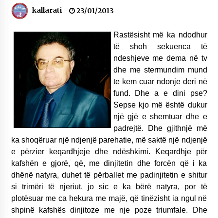
NË KALLARAT, NË “FSHATIN E DJEGUR” U
kallarati
23/01/2013
ZHVILLUA EDICIONI I TRETË I PIKNIKU
PRANVEROR
Rastësisht më ka ndodhur
26/05/2026
të shoh sekuenca të
Gazeta Kallarati nr. 117
ndeshjeve me dema në tv
03/05/2026
dhe me stermundim mund
te kem cuar ndonje deri në
Gazeta Kallarati nr. 116
fund. Dhe a e dini pse?
28/01/2026
Sepse kjo më është dukur
një gjë e shemtuar dhe e
Mbi kockat e martirëve ngrihet Atdheu
17/10/2025
padrejtë. Dhe gjithnjë më
ka shoqëruar një ndjenjë parehatie, më saktë një ndjenjë
Gazeta Kallarati nr. 115
e përzier keqardhjeje dhe ndëshkimi. Keqardhje për
14/10/2025
kafshën e gjorë, që, me dinjitetin dhe forcën që i ka
dhënë natyra, duhet të përballet me padinjitetin e shitur
Faksimilet e një 83 vjetori lufte: Çfarë shkruan
si trimëri të njeriut, jo sic e ka bërë natyra, por të
Vexhi Buharaja për Heroin e Popullit, Mumin
Selami.
plotësuar me ca hekura me majë, që tinëzisht ia ngul në
04/10/2025
shpinë kafshës dinjitoze me nje poze triumfale. Dhe