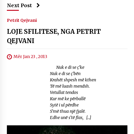
Next Post
Petrit Qejvani
LOJE SFILITESE, NGA PETRIT
QEJVANI
Mër Jan 23 , 2013
Nuk e di se ç’ke
Nuk e di se ç’bën
Krahët shpesh më kthen
Të më luash mendsh.
Vetullat tendos
Kur më ke përballë
Sytë i ul përdhe
S’më thua një fjalë.
Edhe unë s’të flas, […]