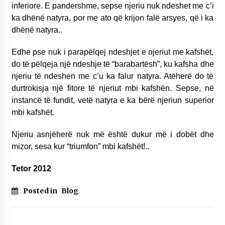
inferiore. E pandershme, sepse njeriu nuk ndeshet me c’i
ka dhënë natyra, por me ato që krijon falë arsyes, që i ka
dhënë natyra..
Edhe pse nuk i parapëlqej ndeshjet e njeriut me kafshët,
do të pëlqeja një ndeshje të “barabartësh”, ku kafsha dhe
njeriu të ndeshen me c’u ka falur natyra. Atëherë do të
durtrokisja një fitore të njeriut mbi kafshën. Sepse, në
instancë të fundit, vetë natyra e ka bërë njeriun superior
mbi kafshët.
Njeriu asnjëherë nuk më është dukur më i dobët dhe
mizor, sesa kur “triumfon” mbi kafshët!..
Tetor 2012
Posted in
Blog