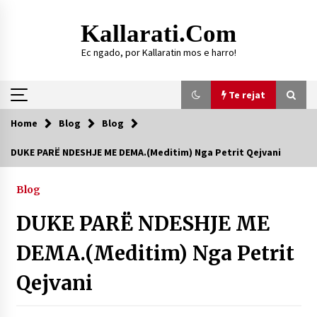
Skip
to
Kallarati.com
content
Ec ngado, por Kallaratin mos e harro!
Te rejat
Home
Blog
Blog
Te rejat
DUKE PARË NDESHJE ME DEMA.(Meditim) Nga Petrit Qejvani
DURRËS: ZGJEDHJE TË REJA TË DEGËS SË
SHOQATËS “KALLARATI”
Blog
16/07/2026
DUKE PARË NDESHJE ME
Gazeta Kallarati nr. 118
07/07/2026
DEMA.(Meditim) Nga Petrit
SI U ARRIT TË REALIZOHEJ PERLA FOLKLORIKE
Qejvani
“JANINËS Ç’I PANË SYTË”
06/06/2026