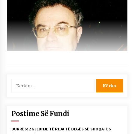
Kërko
për:
Postime Së Fundi
DURRËS: ZGJEDHJE TË REJA TË DEGËS SË SHOQATËS