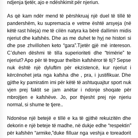
ndjenja tjetër, ajo e ndëshkimit për njeriun.
KALLARATI NË AKSIONET KOMBËTARE PËR
RINDËRTIMIN E VENDIT – NGA ÇIZE XHAFERAJ
As që kam ndër mend të përshkruaj një duel të tillë të
22/09/2025
pandershëm, ku supremacia e vetme është arsyeja (në
– ËNGJËLL HASIMAJ – “KUJTIMET E MIA PËR
këtë rast hileja) me të cilën natyra ka bërë dallimin midis
KALLARATIN SI MËSUES I MATEMATIKËS, POR
njeriut dhe kafshës. Dhe as me duhet te hyj ne histori si
EDHE SI NJË BANOR I PËRKOHSHËM I TIJ”
12/09/2025
dhe pse zhvillohen keto “gara”.Tjetër gjë më intereson.
C’duhen dëshmi të tilla superioriteti dhe “trimërie” te
Gazeta Kallarati nr. 114
njeriut? Apo për të treguar thelbin kafshëror të tij? Sepse
06/02/2025
nuk është një dyluftim për ekzistencë, kur njeriut i
kërcënohet jeta nga kafsha dhe , pra, i justifikuar. Dhe
gjithe ky pamiratim imi për këtë të ashtuquajtur sport nuk
vjen prej faktit se jam anëtar i ndonje shoqate për
mbrojtjen e kafshëve. Jo, por thjesht prej nje njeriu
normal, si shume te tjere..
Ndonëse një betejë e tillë e ka të gjithë rekuizitën dhe
dekorin e një beteje të madhe, në dukje edhe “respektin”
për kafshën “armike,”duke filluar nga veshja e toreadorit