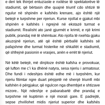
e deri tek thirrjet entuziaste e nxitëse të spektatorëve të
stadiumit, që bërtasin dhe quajnë triumf cdo shtizë të
ngulur në shpinën e kafshës krenare, ajo është një
betejë e turpshme per njeriun. Kurse njollat e gjakut mbi
shpinën e kafshës i ngrejnë në ekstazë turmat e
stadiumit. Realisht ato janë gjurmët e krimit, e një krimi
publik, prandaj më të shëmtuar. Ato njolla të nxehta gjaku
akuzojnë njeriun, atë që është përballë kafshës së
pafajshme dhe turmat histerike në shkallët e stadiumit,
që shfrejnë pasionin e vrasjes, anën e errët të njeriut.
Në këtë betejë, më dinjitoze është kafsha e provokuar,
që lufton me c’i ka dhënë natyra, sesa njeriu i armatosur.
Dhe fundi i ndeshjes është edhe më i turpshëm, kur
njeriu fitimtar ngre duart përpjetë në shenjë triumfi mbi
kafshën ë përgjakur, që ngulcon nga dhembjet e shtizave
mizore.. Një ndeshje e pabarabartë dhe prandaj e
turpshme në kuptimin e një morali gare. E padrejtë,
sepse zhvillohet midis njeriut superior dhe kafshës