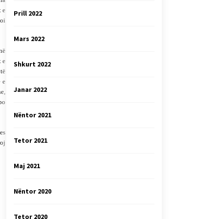
t e
Prill 2022
oi
Mars 2022
jnë
t e
Shkurt 2022
 të
ë e
Janar 2022
ne,
 po
Nëntor 2021
jes
Tetor 2021
roj
Maj 2021
Nëntor 2020
Tetor 2020