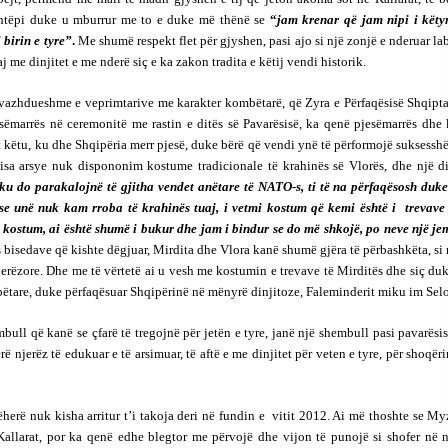
 shtëpi duke u mburrur me to e duke më thënë se
“
jam krenar që jam nipi i këtyr
birin e tyre”
.
Me shumë respekt flet për gjyshen, pasi ajo si një zonjë e nderuar la
aj me dinjitet e me nderë siç e ka zakon tradita e këtij vendi historik.
 vazhdueshme e veprimtarive me karakter kombëtarë, që Zyra e Përfaqësisë Shqipta
marrës në ceremonitë me rastin e ditës së Pavarësisë, ka qenë pjesëmarrës dhe 
t këtu, ku dhe Shqipëria merr pjesë, duke bërë që vendi ynë të përformojë suksess
disa arsye nuk dispononim kostume tradicionale të krahinës së Vlorës, dhe një di
ku do parakalojnë të gjitha vendet anëtare të NATO-s, ti të na përfaqësosh duke
se unë nuk kam rroba të krahinës tuaj, i vetmi kostum që kemi është i trevave 
kostum, ai është shumë i bukur dhe jam i bindur se do më shkojë, po neve një je
s bisedave që kishte dëgjuar, Mirdita dhe Vlora kanë shumë gjëra të përbashkëta, si
njerëzore. Dhe me të vërtetë ai u vesh me kostumin e trevave të Mirditës dhe siç du
mbëtare, duke përfaqësuar Shqipërinë në mënyrë dinjitoze, Faleminderit miku im Selo
bull që kanë se çfarë të tregojnë për jetën e tyre, janë një shembull pasi pavarësi
 njerëz të edukuar e të arsimuar, të aftë e me dinjitet për veten e tyre, për shoqër
jëherë nuk kisha arritur t’i takoja deri në fundin e vitit 2012. Ai më thoshte se M
llarat, por ka qenë edhe blegtor me përvojë dhe vijon të punojë si shofer në n