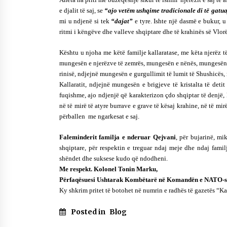
e djalit të saj, se
“ajo vetëm ushqime tradicionale di të gatua
mi u ndjenë si tek
“dajat”
e tyre.
Ishte një dasmë e bukur, 
ritmi i këngëve dhe valleve shqiptare dhe të krahinës së Vlorë
Kështu u njoha me këtë familje kallaratase, me këta njerëz të
mungesën e njerëzve të zemrës, mungesën e nënës, mungesën e v
rinisë, ndjejnë mungesën e gurgullimit të lumit të Shushicës
Kallaratit, ndjejnë mungesën e brigjeve të kristalta të deti
fuqishme, ajo ndjenjë që karakterizon çdo shqiptar të denjë, 
në të mirë të atyre burrave e grave të kësaj krahine, në të mir
përballen me ngarkesat e saj.
Faleminderit familja e nderuar Qejvani
, për bujarinë, mi
shqiptare, për respektin e treguar ndaj meje dhe ndaj familj
shëndet dhe suksese kudo që ndodheni.
Me respekt. Kolonel Tonin Marku,
Përfaqësuesi Ushtarak Kombëtarë në Komandën e NATO-s
Ky shkrim pritet të botohet në numrin e radhës të gazetës “Ka
Posted in
Blog