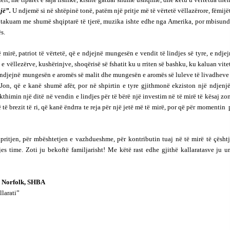
jë”.
U ndjemë si në shtëpinë tonë, patëm një pritje më të vërtetë vëllazërore, fëmijë
u takuam me shumë shqiptarë të tjerë, muzika ishte edhe nga Amerika, por mbisund
s.
 mirë, patriot të vërtetë, që e ndjejnë mungesën e vendit të lindjes së tyre, e ndje
ëllezërve, kushërinjve, shoqërisë së fshatit ku u rriten së bashku, ku kaluan vite
, ndjejnë mungesën e aromës së malit dhe mungesën e aromës së luleve të livadheve
t Jon, që e kanë shumë afër, por në shpirtin e tyre gjithmonë ekziston një ndjenj
kthimin një ditë në vendin e lindjes për të bërë një investim në të mirë të kësaj zo
ë të brezit të ri, që kanë ëndrra te reja për një jetë më të mirë, por që për momentin
kpritjen, për mbështetjen e vazhdueshme, për kontributin tuaj në të mirë të çësht
es time. Zoti ju bekoftë familjarisht! Me këtë rast edhe gjithë kallaratasve ju u
 Norfolk, SHBA
llarati”