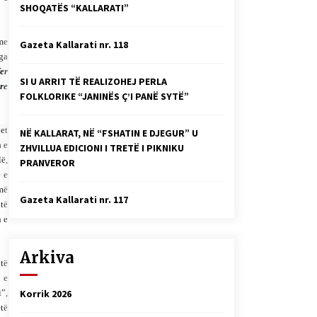
SHOQATËS “KALLARATI”
Faksimilet e një 83 vjetori lufte:
Çfarë shkruan Vexhi Buharaja për
Heroin e Popullit, Mumin Selami.
me
Gazeta Kallarati nr. 118
04/10/2025
nga
er
Gazeta Kallarati nr. 114
SI U ARRIT TË REALIZOHEJ PERLA
yre
06/02/2025
FOLKLORIKE “JANINËS Ç’I PANË SYTË”
et
NË KALLARAT, NË “FSHATIN E DJEGUR” U
n e
ZHVILLUA EDICIONI I TRETË I PIKNIKU
ë,
PRANVEROR
 e
më
Gazeta Kallarati nr. 117
 të
n e
Arkiva
 të
 e
i”,
Korrik 2026
ëtë