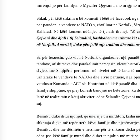
mirënjohje për familjen
e
Myzafer Qejvanit, me origjinë ng
Mbi kockat e martirëve ngrihet
Atdheu
17/10/2025
Shkak për këtë shkrim u bë komenti i bërë në facebook nga 
për
paradën e vendeve të NATO-s, zhvilluar në Norfolk, Virg
Kallarati. Në këtë koment ndëmjet të tjerash thuhej:
”E ve
KALLARATI NË AKSIONET
Qejvani dhe djali i tij Selaudini, bashkohen me ushtarakët s
KOMBËTARE PËR RINDËRTIMIN E
në Norfolk, Amerikë, duke përcjellë atje traditat dhe zakone
VENDIT – NGA ÇIZE XHAFERAJ
22/09/2025
Sa për lexuesin, çdo vit në Norfolk organizohet një paradë
tendave, afishimeve dhe parakalimit paraqesin vlerat
historik
sivjetshme Shqipëria
performoi në nivelet më të larta të m
ushtarakë të vendeve të NATO-s dhe atyre partnere, nga pj
vendosur Komanda e ACT-së. Kontribut në këtë paradë dha i
familje shqiptare, që prej kohësh banojnë në këtë zonë, ku 
lartë në realizimin e këtij aktiviteti edhe Selaudin Qejvani 
saj.
Besniku duke ditur njohjet, që unë, një bir mirditori, kisha me
shkruaja diçka më tepër rreth kësaj familje dhe pjesëmarrje
Besnikut dhe me dëshirën e hershme për të shkruar diçka për 
edhe pse këtë familje mund dhe duhet ta njohin më mirë se u