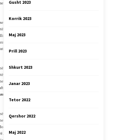
Gusht 2023
 me
Korrik 2023
 se
 të
Maj 2023
lli
 ku
rat
Prill 2023
Shkurt 2023
 në
 të
dhe
Janar 2023
aft
am
Tetor 2022
ënë
Qershor 2022
he
 do
Maj 2022
rë.
nia