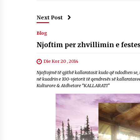
Next Post
Blog
Njoftim per zhvillimin e festes
Die Kor 20 , 2014
Njoftojmë të gjithë kallaratasit kudo që ndodhen se,
në kuadrin e 100-vjetorit të qendresës së kallaratas
Kulturore & Atdhetare “KALLARATI”