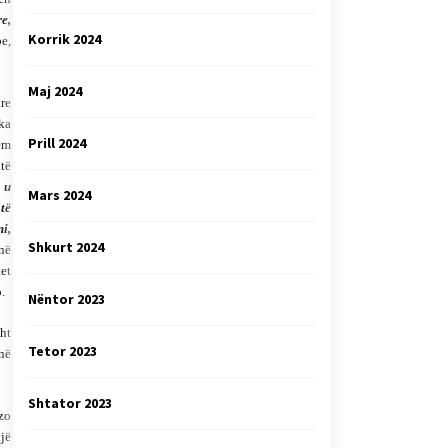
e,
Korrik 2024
be,
Maj 2024
re
ka
Prill 2024
hëm
të
 u
Mars 2024
të
mi,
Shkurt 2024
 në
ket
.
Nëntor 2023
sht
Tetor 2023
inë
Shtator 2023
yzo
jë