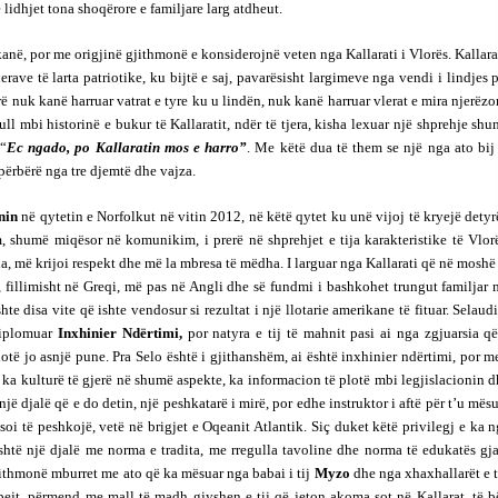
lidhjet tona shoqërore e familjare larg atdheut.
kanë, por me origjinë gjithmonë e konsiderojnë veten nga Kallarati i Vlorës. Kallara
erave të larta patriotike, ku bijtë e saj, pavarësisht largimeve nga vendi i lindjes 
 nuk kanë harruar vatrat e tyre ku u lindën, nuk kanë harruar vlerat e mira njerëzo
ull mbi historinë e bukur të Kallaratit, ndër të tjera, kisha lexuar një shprehje sh
 “
Ec ngado, po Kallaratin mos e harro”
. Me këtë dua të them se një nga ato bij
 përbërë nga tre djemtë dhe vajza.
inin
në qytetin e Norfolkut në vitin 2012, në këtë qytet ku unë vijoj të kryejë dety
m, shumë miqësor në komunikim, i prerë në shprehjet e tija karakteristike të Vlor
ua, më krijoi respekt dhe më la mbresa të mëdha. I larguar nga Kallarati që në moshë
j, fillimisht në Greqi, më pas në Angli dhe së fundmi i bashkohet trungut familjar
te disa vite që ishte vendosur si rezultat i një llotarie amerikane të fituar. Selaud
diplomuar
Inxhinier Ndërtimi,
por natyra e tij të mahnit pasi ai nga zgjuarsia q
hotë jo asnjë pune. Pra Selo është i gjithanshëm, ai është inxhinier ndërtimi, por m
ka kulturë të gjerë në shumë aspekte, ka informacion të plotë mbi legjislacionin 
jë djalë që e do detin, një peshkatarë i mirë, por edhe instruktor i aftë për t’u mës
soi të peshkojë, vetë në brigjet e Oqeanit Atlantik. Siç duket këtë privilegj e ka 
është një djalë me norma e tradita, me rregulla tavoline dhe norma të edukatës gj
jithmonë mburret me ato që ka mësuar nga babai i tij
Myzo
dhe nga xhaxhallarët e t
hpejt, përmend me mall të madh gjyshen e tij që jeton akoma sot në Kallarat, të 