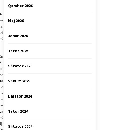
Qershor 2026
ti,
për
Maj 2026
re,
umë
Janar 2026
 të
Tetor 2025
rën
ës,
Shtator 2025
 të
 me
Shkurt 2025
ini
ë e
err
Dhjetor 2024
dhe
uar
Tetor 2024
nga
atë
ij.
Shtator 2024
bën