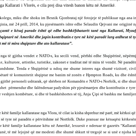
a Kallarati i Vlorës, e cila prej disa vitesh banon këtu në Amerikë.
Gazeta Kallarati nr. 115
14/10/2025
kolegu, miku dhe shoku im Besnik Gjonbrataj një fotojeje të publikuar nga ana i
inia, më 24 prill, 2014, ku pjesëmarrës ishte edhe Selaudin Qejvani me origjinë 
çantë e kësaj parade është që edhe bashkëfshatarët tanë nga Kallarati, Myzaf
– ËNGJËLL HASIMAJ – “KUJTIMET E
hqiptarë në Amerikë dhe japin kontributin e tyre në këtë paradë larg atdheut të t
MIA PËR KALLARATIN SI MËSUES I
t më të mira shqiptare dhe ato kallaratase”.
MATEMATIKËS, POR EDHE SI NJË
BANOR I PËRKOHSHËM I TIJ”
12/09/2025
 nga të gjitha vendet e NATO-s, ku secili vend, përfshi edhe Shqipërinë, nëpërmj
e, kulturore, artistike, turistike,
zakonet e traditat më të mira të vendit. Në paradë
undshme. Tenda e Shqipërisë u ndoq me shume interes nga shumë vizitorë, civil
esëtarë të komunitetit shqiptar me banim në zonën e Hpmpton Roads, ku dhe është
 gjithë personeli ushtarak, që shërben në Komandën e NATO-s Norfolk, si dhe shu
duhet përmendur dhe falënderuar padyshim për pjesëmarrjen dhe kontributin e tyre
me veshjen kombëtare, si dhe të bashkëshortes së tij, Anja Çipi së bashku me familje
 këtë familje kallaratase nga Vlora, të cilat ia kisha shprehur më parë, më kërkoi që
s së tyre në paradën e përvitshme në Nortfolk.
Duke pranuar me kënaqësi kërkesën
këtë familje kallaratase këtu në Amerikë, lexuesit e nderuar të gazetës “Kallarat
në, të më lejojnë që me modesti dhe shumë shkurt të tregojë se si unë e njoha k