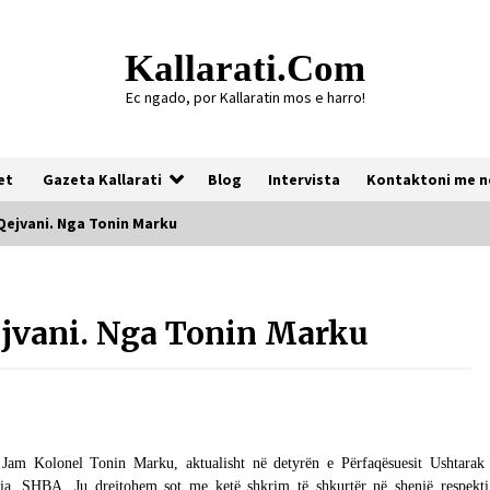
Kallarati.com
Ec ngado, por Kallaratin mos e harro!
et
Gazeta Kallarati
Blog
Intervista
Kontaktoni me n
 Qejvani. Nga Tonin Marku
Gazeta Kallarati nr. 118
ejvani. Nga Tonin Marku
07/07/2026
Gazeta Kallarati nr. 117
03/05/2026
t! Jam Kolonel Tonin Marku, aktualisht në detyrën e Përfaqësuesit Ushtarak 
a, SHBA. Ju drejtohem sot me ketë shkrim të shkurtër në shenjë respekti