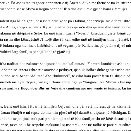
erikë. Po ashtu më tregonte për nënën e tij Anetën, duke më thënë se na ka rritur
ar për të sepse Myzo u largua për në SHBA dhe asaj i ra e gjithë barra e familjes.
indërit nga Michigani, pasi ishte bërë kohë pa i takuar, por arsyeja më e forte ishte
it e Anjes, zonjës së Selos. Ky ishte edhe rasti që m’u dha që unë dhe familja ime
akuam në shtëpinë e Selos, ku unë isha i ftuar i “Nderit”, biseduam gjatë, bëmë do
Pata rastin dhe kënaqësinë t’i ftojë dhe t’i kem edhe unë në familjen time një natë,
bukura nga krahina e Labërisë dhe në veçanti për Kallaratin, për jetën e tij, të mi
ndrimi larg familjes për një kohë të gjatë etj.
tha traditat dhe zakonet shqiptare dhe ato kallaratase. Flamuri kombëtar, ashtu si
et e shtëpisë. Aneta është një amvisë e përkryer, që nuk lodhet duke gatuar ushqime
video se si bëhet “dollma” dhe “kukureci”, të cilat kam pasur fatin t’i shijojë e
 melodi me cylë dyjare, ose siç i thonë andej nga ju “longarë”, ku Myzua i bie mj
n në malin e Bogonicës dhe në Vale dhe çmallem me ato vende të bukura, ku k
s, Belit unë isha i ftuar në familjen Qejvani, dhe për vetë mbresat që na kishte l
gëzuan fëmijët e mi sepse do merrnin pjesë në një dasmë shqiptare në Michigan. D
endi ku ne jetojmë, nuk pati problem që unë të isha familjarisht në këtë dasmë, që
bërisë, neve na u bë respekti maksimal si ushtarak, por në radhë të parë si mirdito
fërt, me tiparet e saja fisnike, kishte gatuar shumë ushqime, dhe këtu u vërtetua thë