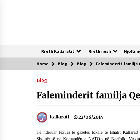
Skip
to
content
Rreth Kallaratit
Rreth nesh
Njoftim
Home
Blog
Blog
Faleminderit familja
Te rejat
Blog
DURRËS: ZGJEDHJE TË REJA TË DEGËS
SË SHOQATËS “KALLARATI”
Faleminderit familja Q
16/07/2026
NË KALLARAT, NË “FSHATIN E
kallarati
22/06/2014
DJEGUR” U ZHVILLUA EDICIONI I
TRETË I PIKNIKU PRANVEROR
Të nderuar lexues të gazetës lokale të fshatit Kallara
26/05/2026
Shqipërisë në Komandën e NATO-s në Norfolk, Virgini