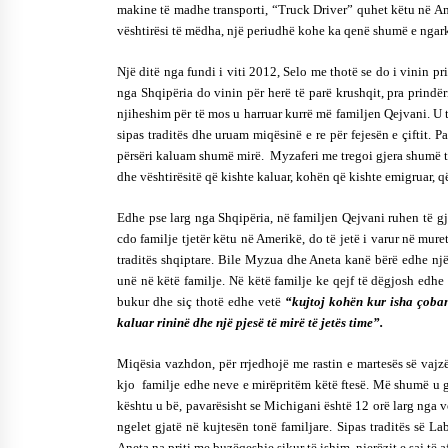
makine të madhe transporti, “Truck Driver” quhet këtu në Am
vështirësi të mëdha, një periudhë kohe ka qenë shumë e ngarku
Një ditë nga fundi i viti 2012, Selo me thotë se do i vinin pr
nga Shqipëria do vinin për herë të parë krushqit, pra prindër
njiheshim për të mos u harruar kurrë më familjen Qejvani. U t
sipas traditës dhe uruam miqësinë e re për fejesën e çiftit. 
përsëri kaluam shumë mirë. Myzaferi me tregoi gjera shumë të 
dhe vështirësitë që kishte kaluar, kohën që kishte emigruar, që
Edhe pse larg nga Shqipëria, në familjen Qejvani ruhen të gji
cdo familje tjetër këtu në Amerikë, do të jetë i varur në mur
traditës shqiptare. Bile Myzua dhe Aneta kanë bërë edhe një 
unë në këtë familje. Në këtë familje ke qejf të dëgjosh edhe
bukur dhe siç thotë edhe vetë
“kujtoj kohën kur isha çoba
kaluar rininë dhe një pjesë të mirë të jetës time”.
Miqësia vazhdon, për rrjedhojë me rastin e martesës së vajzë
kjo familje edhe neve e mirëpritëm këtë ftesë. Më shumë u 
kështu u bë, pavarësisht se Michigani është 12 orë larg nga v
ngelet gjatë në kujtesën tonë familjare. Sipas traditës së La
Aneta na priti me buzëqeshje sikur të ishim njerëzit e saj të a