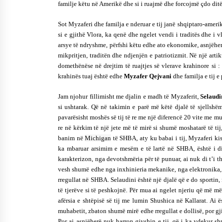
familje këtu në Amerikë dhe si i ruajmë dhe forcojmë çdo ditë 
Sot Myzaferi dhe familja e nderuar e tij janë shqiptaro-ameri
si e gjithë Vlora, ka qenë dhe ngelet vendi i traditës dhe i vl
arsye të ndryshme, përfshi këtu edhe ato ekonomike, asnjëherë
mikpritjen, traditën dhe ndjenjën e patriotizmit. Në një artik
domethënëse në drejtim të ruajtjes së vlerave krahinore si :
krahinës tuaj është edhe
Myzafer Qejvani
dhe familja e tij e
Jam njohur fillimisht me djalin e madh të Myzaferit,
Selaud
si ushtarak. Që në takimin e parë më këtë djalë të sjellshë
pavarësisht moshës së tij të re me një diferencë 20 vite me m
re në kërkim të një jete më të mirë si shumë moshatarë të ti
banim në
Michigan
të SHBA, aty ku babai i tij, Myzaferi kish
ka mbaruar arsimim e mesëm e të lartë në SHBA, është i 
karakterizon, nga devotshmëria për të punuar, ai nuk di t’i t
vesh shumë edhe nga inxhinieria mekanike, nga elektronika, 
rregullat në SHBA. Selaudini është një djalë që e do sportin, n
të tjerëve si të peshkojnë. Për mua ai ngelet njeriu që më më
afërsia e shtëpisë së tij me lumin Shushica në Kallarat. Ai 
muhabetit, zbaton shumë mirë edhe rregullat e dollisë, por g
Por ai asnjëherë nuk harron gjyshin e tij, që i ka vdekur s