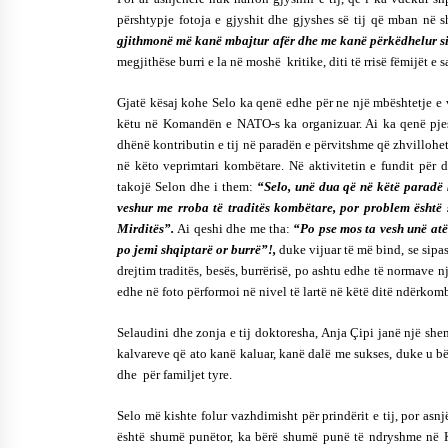
përshtypje fotoja e gjyshit dhe gjyshes së tij që mban në
gjithmonë më kanë mbajtur afër dhe me kanë përkëdhelur si 
megjithëse burri e la në moshë kritike, diti të rrisë fëmijët e s
Gjatë kësaj kohe Selo ka qenë edhe për ne një mbështetje e
këtu në Komandën e NATO-s ka organizuar. Ai ka qenë pjesë
dhënë kontributin e tij në paradën e përvitshme që zhvillohe
në këto veprimtari kombëtare. Në aktivitetin e fundit për 
takojë Selon dhe i them:
“Selo, unë dua që në këtë paradë 
veshur me rroba të traditës kombëtare, por problem është 
Mirditës”.
Ai qeshi dhe me tha:
“Po pse mos ta vesh unë atë 
po jemi shqiptarë or burrë”!,
duke vijuar të më bind, se sipa
drejtim traditës, besës, burrërisë, po ashtu edhe të normave 
edhe në foto përformoi në nivel të lartë në këtë ditë ndërko
Selaudini dhe zonja e tij doktoresha, Anja Çipi janë një shem
kalvareve që ato kanë kaluar, kanë dalë me sukses, duke u bërë
dhe për familjet tyre.
Selo më kishte folur vazhdimisht për prindërit e tij, por asn
është shumë punëtor, ka bërë shumë punë të ndryshme në Ka