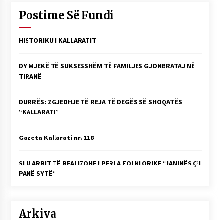
Postime Së Fundi
HISTORIKU I KALLARATIT
DY MJEKË TË SUKSESSHËM TË FAMILJES GJONBRATAJ NË
TIRANË
DURRËS: ZGJEDHJE TË REJA TË DEGËS SË SHOQATËS
“KALLARATI”
Gazeta Kallarati nr. 118
SI U ARRIT TË REALIZOHEJ PERLA FOLKLORIKE “JANINËS Ç’I
PANË SYTË”
Arkiva