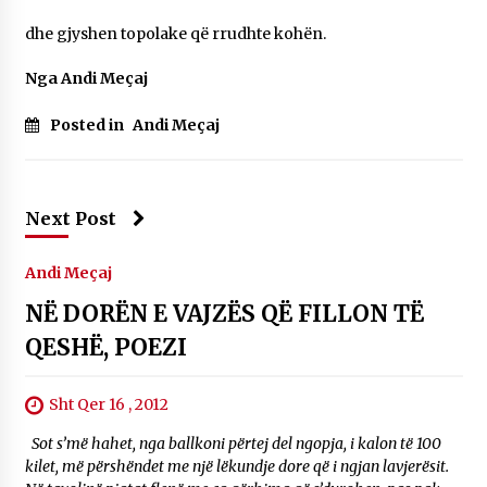
14/10/2025
dhe gjyshen topolake që rrudhte kohën.
Faksimilet e një 83 vjetori lufte: Çfarë shkruan
Nga Andi Meçaj
Vexhi Buharaja për Heroin e Popullit, Mumin
Selami.
Posted in
Andi Meçaj
04/10/2025
KALLARATI NË AKSIONET KOMBËTARE PËR
RINDËRTIMIN E VENDIT – NGA ÇIZE XHAFERAJ
22/09/2025
Next Post
Andi Meçaj
NË DORËN E VAJZËS QË FILLON TË
QESHË, POEZI
Sht Qer 16 , 2012
Sot s’më hahet, nga ballkoni përtej del ngopja, i kalon të 100
kilet, më përshëndet me një lëkundje dore që i ngjan lavjerësit.