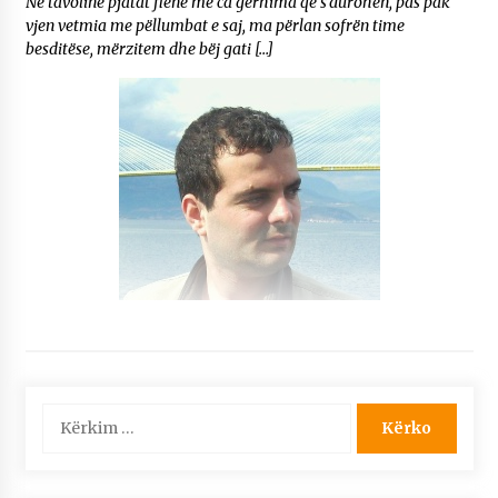
Në tavolinë pjatat flenë me ca gërhima që s’durohen, pas pak
vjen vetmia me pëllumbat e saj, ma përlan sofrën time
besditëse, mërzitem dhe bëj gati […]
Kërko
për: