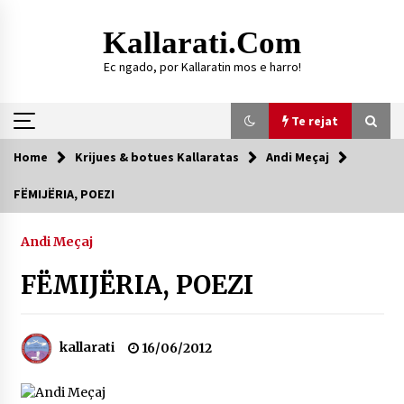
Skip
to
Kallarati.com
content
Ec ngado, por Kallaratin mos e harro!
Te rejat
Home
Krijues & botues Kallaratas
Andi Meçaj
Te rejat
FËMIJËRIA, POEZI
HISTORIKU I KALLARATIT
Andi Meçaj
09/08/2026
FËMIJËRIA, POEZI
DY MJEKË TË SUKSESSHËM TË FAMILJES
GJONBRATAJ NË TIRANË
09/08/2026
kallarati
16/06/2012
DURRËS: ZGJEDHJE TË REJA TË DEGËS SË
SHOQATËS “KALLARATI”
16/07/2026