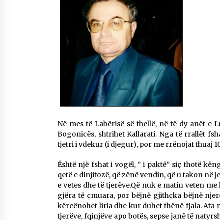
Mbi kockat e martirëve ngrihet
Atdheu
17/10/2025
KALLARATI NË AKSIONET
KOMBËTARE PËR RINDËRTIMIN E
VENDIT – NGA ÇIZE XHAFERAJ
22/09/2025
Në mes të Labërisë së thellë, në të dy anët e L
Bogonicës, shtrihet Kallarati. Nga të rrallët fshat
tjetri i vdekur (i djegur), por me rrënojat thua
Është një fshat i vogël, ” i paktë” siç thotë kë
qetë e dinjitozë, që zënë vendin, që u takon në
e vetes dhe të tjerëve.Që nuk e matin veten me
gjëra të çmuara, por bëjnë gjithçka bëjnë njer
kërcënohet liria dhe kur duhet thënë fjala. Ata 
tjerëve, fqinjëve apo botës, sepse janë të natyrs