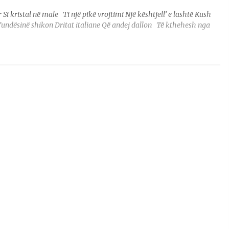
i kristal në male Ti një pikë vrojtimi Një kështjell’ e lashtë Kush
afundësinë shikon Dritat italiane Që andej dallon Të kthehesh nga