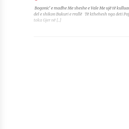
Bogonic’ e madhe Me sheshe e Vale Me ujë të kulluar S
del e shikon Bukuri e rrallë Të kthehesh nga deti P
toka Gjer në […]