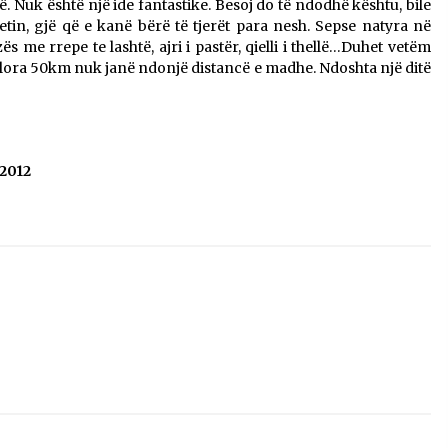
ë. Nuk është një ide fantastike. Besoj do të ndodhë kështu, bile
etin, gjë që e kanë bërë të tjerët para nesh. Sepse natyra në
zës me rrepe te lashtë, ajri i pastër, qielli i thellë…Duhet vetëm
Vlora 50km nuk janë ndonjë distancë e madhe. Ndoshta një ditë
 2012