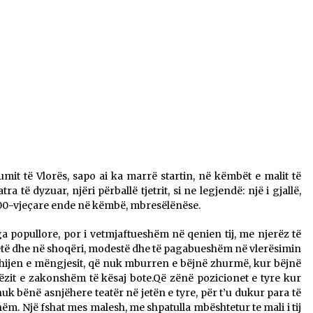
Gazeta Kallarati nr. 115
14/10/2025
– ËNGJËLL HASIMAJ – “KUJTIMET E
MIA PËR KALLARATIN SI MËSUES I
MATEMATIKËS, POR EDHE SI NJË
BANOR I PËRKOHSHËM I TIJ”
12/09/2025
umit të Vlorës, sapo ai ka marrë startin, në këmbët e malit të
ra të dyzuar, njëri përballë tjetrit, si ne legjendë: një i gjallë,
j 100-vjeçare ende në këmbë, mbresëlënëse.
nga popullore, por i vetmjaftueshëm në qenien tij, me njerëz të
 jetë dhe në shoqëri, modestë dhe të pagabueshëm në vlerësimin
 hijen e mëngjesit, që nuk mburren e bëjnë zhurmë, kur bëjnë
ëzit e zakonshëm të kësaj bote.Që zënë pozicionet e tyre kur
nuk bënë asnjëhere teatër në jetën e tyre, për t’u dukur para të
hëm. Një fshat mes malesh, me shpatulla mbështetur te mali i tij