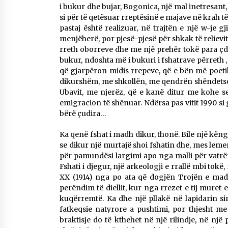
i bukur dhe bujar, Bogonica, një mal inetresant,
si për të qetësuar rreptësinë e majave në krah të
pastaj është realizuar, në trajtën e një w-je g
menjëherë, por pjesë-pjesë për shkak të relievit
rreth oborreve dhe me një prehër tokë para çdo s
bukur, ndoshta më i bukuri i fshatrave përreth , 
që gjarpëron midis rrepeve, që e bën më poetik
dikurshëm, me shkollën, me qendrën shëndetso
Ubavit, me njerëz, që e kanë ditur me kohe s
emigracion të shënuar. Ndërsa pas vitit 1990 si 
bërë çudira…
Ka qenë fshat i madh dikur, thonë. Bile një kën
se dikur një murtajë shoi fshatin dhe, mes lemer
për pamundësi largimi apo nga malli për vatrën
Fshati i djegur, një arkeologji e rrallë mbi tokë,
XX (1914) nga po ata që dogjën Trojën e madhe
perëndim të diellit, kur nga rrezet e tij muret
kuqërremtë. Ka dhe një pllakë në lapidarin sim
fatkeqsie natyrore a pushtimi, por thjesht me
braktisje do të kthehet në një rilindje, në një