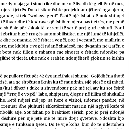
 me dy maja gati simetrike dhe me një livadh të gjelbër në mes,
 njera-tjetrës. Duket sikur është projektuar njëherë nga njeriu,
jigande, si tek “wolksvageni”. Është një fshat, që nuk shfaqet
 të thyer dhe të kodrave, që fshihen njera pas tjetrës, me pemë
htëpie për shkak të terrenit të sertë prej guri e shtufi. Por i
i zbritur buzë rrugës automobilistike, me një lumë të kthjellët,
 dhe romantik. Një fshat i vogël, por i veçantë, me mullirin e
re, me klubin e vogël ndanë xhadesë, me dyqanin në Qafën e
e bota nuk fillon e mbaron me sinoret e fshatit, ndonëse pa
gjithë të tjerët. Dhe nuk e rrahën ndonjëherë gjoksin se kishin
gë popullore flet për 42 dyqane!.Pak si shumë!..Gojëdhëna thotë
isë, ata që shpëtuan iknin ku të mundnin. Një pjesë e tij mbeti,
,(ku i dihet?!) duke u zhvendosur pak më tej, aty ku sot është
 një “Trojë e vogël” labe, shqiptare, djegur në fillim të shekullit
. Këtë ndjesi më jep, sa herë e vizitoj, sidomos pasdite, në
 e rrënuar dhe pluhuri i shkatërrimit marrin një ngjyrë kafe të
bolik atje. Sot fshati po braktiset sërish, por jo prej ndonjë
 dëshirë për një jetë më të mirë drejt qyteteve. Ndoshta kjo
 pamje e funksion tjetër. Do të vijë koha, kur do të ndërtohen