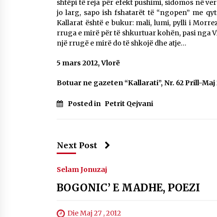
shtëpi të reja për efekt pushimi, sidomos në ver
jo larg, sapo ish fshatarët të “ngopen” me qyt
Kallarat është e bukur: mali, lumi, pylli i Morre
rruga e mirë për të shkurtuar kohën, pasi nga 
një rrugë e mirë do të shkojë dhe atje…
5 mars 2012, Vlorë
Botuar ne gazeten “Kallarati”, Nr. 62 Prill-Maj
Posted in
Petrit Qejvani
Next Post
Selam Jonuzaj
BOGONIC’ E MADHE, POEZI
Die Maj 27 , 2012