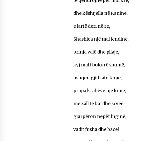
të qëndrojnë për mbi kre,
KALLARATI NË AKSIONET KOMBËTARE PËR
RINDËRTIMIN E VENDIT – NGA ÇIZE XHAFERAJ
dhe kështjella në Kaninë,
22/09/2025
e lartë deri në re,
– ËNGJËLL HASIMAJ – “KUJTIMET E MIA PËR
KALLARATIN SI MËSUES I MATEMATIKËS, POR
Shashica një mal lëndinë,
EDHE SI NJË BANOR I PËRKOHSHËM I TIJ”
12/09/2025
brinja valë dhe pllaje,
Gazeta Kallarati nr. 114
kyj mal i bukurë shumë,
06/02/2025
ushqen gjith’ato kope,
prapa krahëve një lumë,
me zall të bardhë si vee,
gjarpëron nëpër luginë,
vadit fusha dhe baçe!