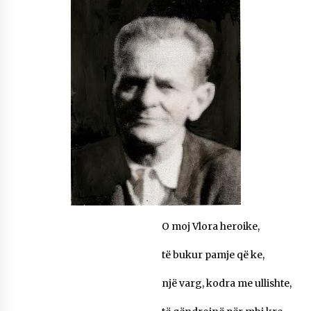
NË KALLARAT, NË “FSHATIN E DJEGUR” U
ZHVILLUA EDICIONI I TRETË I PIKNIKU
PRANVEROR
26/05/2026
Gazeta Kallarati nr. 117
03/05/2026
Gazeta Kallarati nr. 116
28/01/2026
Mbi kockat e martirëve ngrihet Atdheu
17/10/2025
Gazeta Kallarati nr. 115
14/10/2025
O moj Vlora heroike,
të bukur pamje që ke,
Faksimilet e një 83 vjetori lufte: Çfarë shkruan
Vexhi Buharaja për Heroin e Popullit, Mumin
Selami.
një varg, kodra me ullishte,
04/10/2025