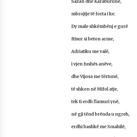
Sazan dhe Karaburunë,
mbrojtje të forta i ke.
Dy male shkëmbënj e gurë
ftisur si beton arme,
Adriatiku me valë,
i vjen fushës anëve,
dhe Vijosa me fërtunë,
të shkon në Mifol atje,
tek ti erdh flamuri ynë,
në gji tënd brënda u ngreh,
erdhi bashkë me Smahilë,