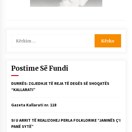
Kërko
për:
Postime Së Fundi
DURRËS: ZGJEDHJE TË REJA TË DEGËS SË SHOQATËS
“KALLARATI”
Gazeta Kallarati nr. 118
SI U ARRIT TË REALIZOHEJ PERLA FOLKLORIKE “JANINËS Ç’I
PANË SYTË”