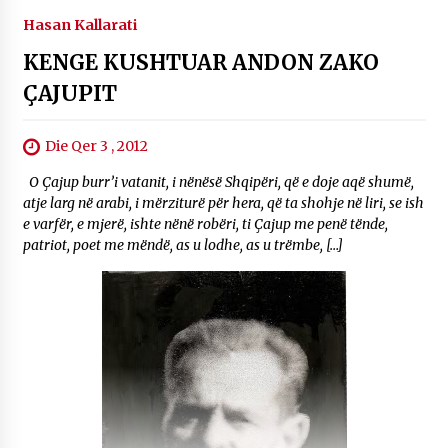
Hasan Kallarati
KENGE KUSHTUAR ANDON ZAKO
ÇAJUPIT
Die Qer 3 , 2012
O Çajup burr’i vatanit, i nënësë Shqipëri, që e doje aqë shumë,
atje larg në arabi, i mërziturë për hera, që ta shohje në liri, se ish
e varfër, e mjerë, ishte nënë robëri, ti Çajup me penë tënde,
patriot, poet me mëndë, as u lodhe, as u trëmbe, […]