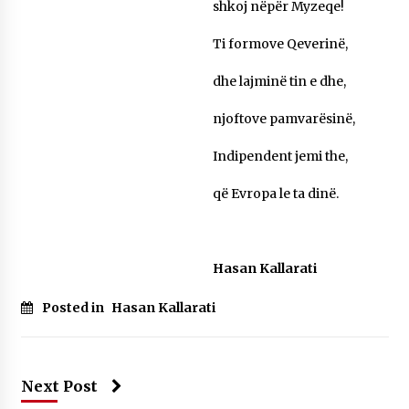
shkoj nëpër Myzeqe!
Ti formove Qeverinë,
dhe lajminë tin e dhe,
njoftove pamvarësinë,
Indipendent jemi the,
që Evropa le ta dinë.
Hasan Kallarati
Posted in
Hasan Kallarati
Next Post