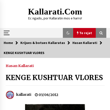
Skip
to
Kallarati.com
content
Ec ngado, por Kallaratin mos e harro!
Te rejat
Home
Krijues & botues Kallaratas
Hasan Kallarati
Te rejat
KENGE KUSHTUAR VLORES
DURRËS: ZGJEDHJE TË REJA TË DEGËS SË
SHOQATËS “KALLARATI”
Hasan Kallarati
16/07/2026
KENGE KUSHTUAR VLORES
Gazeta Kallarati nr. 118
07/07/2026
kallarati
03/06/2012
SI U ARRIT TË REALIZOHEJ PERLA FOLKLORIKE
“JANINËS Ç’I PANË SYTË”
06/06/2026