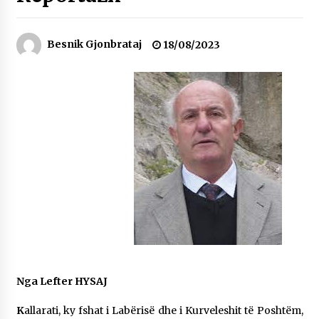
Gazeta Kallarati nr. 118
07/07/2026
Besnik Gjonbrataj
18/08/2023
SI U ARRIT TË REALIZOHEJ PERLA FOLKLORIKE
“JANINËS Ç’I PANË SYTË”
06/06/2026
NË KALLARAT, NË “FSHATIN E DJEGUR” U
ZHVILLUA EDICIONI I TRETË I PIKNIKU
PRANVEROR
26/05/2026
Gazeta Kallarati nr. 117
03/05/2026
Gazeta Kallarati nr. 116
28/01/2026
Mbi kockat e martirëve ngrihet Atdheu
Nga Lefter HYSAJ
17/10/2025
K
allarati, ky fshat i Labërisë dhe i Kurveleshit të Poshtëm,
Gazeta Kallarati nr. 115