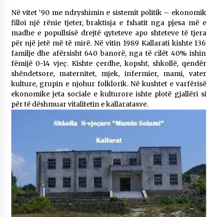
Në vitet ’90 me ndryshimin e sistemit politik – ekonomik
filloi një rënie tjeter, braktisja e fshatit nga pjesa më e
madhe e popullsisë drejtë qyteteve apo shteteve të tjera
për një jetë më të mirë. Në vitin 1989 Kallarati kishte 136
familje dhe afërsisht 640 banorë, nga të cilët 40% ishin
fëmijë 0-14 vjeç. Kishte çerdhe, kopsht, shkollë, qendër
shëndetsore, maternitet, mjek, infermier, mami, vater
kulture, grupin e njohur folklorik. Në kushtet e varfërisë
ekonomike jeta sociale e kulturore ishte plotë gjallëri si
për të dëshmuar vitalitetin e kallaratasve.