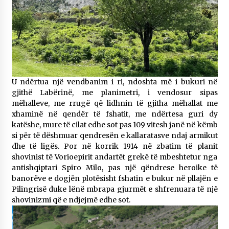
U ndërtua një vendbanim i ri, ndoshta më i bukuri në
gjithë Labërinë, me planimetri, i vendosur sipas
mëhalleve, me rrugë që lidhnin të gjitha mëhallat me
xhaminë në qendër të fshatit, me ndërtesa guri dy
katëshe, mure të cilat edhe sot pas 109 vitesh janë në këmb
si për të dëshmuar qendresën e kallaratasve ndaj armikut
dhe të ligës. Por në korrik 1914 në zbatim të planit
shovinist të Vorioepirit andartët grekë të mbeshtetur nga
antishqiptari Spiro Milo, pas një qëndrese heroike të
banorëve e dogjën plotësisht fshatin e bukur në pllajën e
Pilingrisë duke lënë mbrapa gjurmët e shfrenuara të një
shovinizmi që e ndjejmë edhe sot.