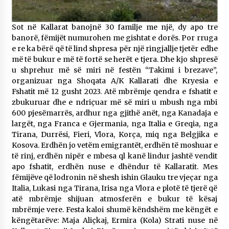
Sot në Kallarat banojnë 30 familje me një, dy apo tre
banorë, fëmijët numurohen me gishtat e dorës. Por rruga
e re ka bërë që të lind shpresa për një ringjallje tjetër edhe
më të bukur e më të fortë se herët e tjera. Dhe kjo shpresë
u shprehur më së miri në festën “Takimi i brezave”,
organizuar nga Shoqata A/K Kallarati dhe Kryesia e
Fshatit më 12 gusht 2023. Atë mbrëmje qendra e fshatit e
zbukuruar dhe e ndriçuar më së miri u mbush nga mbi
600 pjesëmarrës, ardhur nga gjithë anët, nga Kanadaja e
largët, nga Franca e Gjermania, nga Italia e Greqia, nga
Tirana, Durrësi, Fieri, Vlora, Korça, miq nga Belgjika e
Kosova. Erdhën jo vetëm emigrantët, erdhën të moshuar e
të rinj, erdhën nipër e mbesa ql kanë lindur jashtë vendit
apo fshatit, erdhën nuse e dhëndur të Kallaratit. Mes
fëmijëve që lodronin në shesh ishin Glauku tre vjeçar nga
Italia, Lukasi nga Tirana, Irisa nga Vlora e plotë të tjerë që
atë mbrëmje shijuan atmosferën e bukur të kësaj
mbrëmje vere. Festa kaloi shumë këndshëm me këngët e
këngëtarëve: Maja Aliçkaj, Ermira (Kola) Strati nuse në