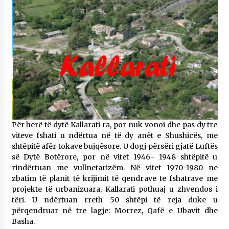
Për herë të dytë Kallarati ra, por nuk vonoi dhe pas dy tre
viteve fshati u ndërtua në të dy anët e Shushicës, me
shtëpitë afër tokave bujqësore. U dogj përsëri gjatë Luftës
së Dytë Botërore, por në vitet 1946- 1948 shtëpitë u
rindërtuan me vullnetarizëm. Në vitet 1970-1980 ne
zbatim të planit të krijimit të qendrave te fshatrave me
projekte të urbanizuara, Kallarati pothuaj u zhvendos i
tëri. U ndërtuan rreth 50 shtëpi të reja duke u
përqendruar në tre lagje: Morrez, Qafë e Ubavit dhe
Basha.