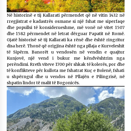
Në
historinë e tij Kallarati përmendet që në vitin 1432 në
rregjistrat e kadastrës osmane si një fshat me siperfaqe
dhe popullsi të konsiderueshme, më vonë në vitet 1507
dhe 1582 përmendet në letrat dërguar Papatit në Romë.
Gjatë historisë së tij Kallarati ka rënë dhe është ringritur
disa herë. Thonë që origjina është nga pllaja e Kurveleshit
të Sipërm. Banorët u vendosën në vendin e quajtur
Kunjovë, një vend i bukur me këndvështrim nga
perëndimi. Rreth viteve 1700 për shkak të kolerës, por dhe
të konflikteve për kullota me fshatrat Kuç e Bolenë, fshati
u shpërngul dhe u vendos në Pllajën e Pilingrisë, në
shpatin lindor të malit të Bogonicës.