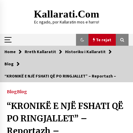
Skip
to
Kallarati.com
content
Ec ngado, por Kallaratin mos e harro!
Te rejat
Home
Rreth Kallaratit
Historiku i Kallaratit
Te rejat
Blog
HISTORIKU I KALLARATIT
“KRONIKË E NJË FSHATI QË PO RINGJALLET” – Reportazh –
09/08/2026
Blog
Blog
DY MJEKË TË SUKSESSHËM TË FAMILJES
GJONBRATAJ NË TIRANË
“KRONIKË E NJË FSHATI QË
09/08/2026
PO RINGJALLET” –
DURRËS: ZGJEDHJE TË REJA TË DEGËS SË
SHOQATËS “KALLARATI”
16/07/2026
Reportazh –