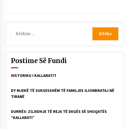
Kërko
për:
Postime Së Fundi
HISTORIKU I KALLARATIT
DY MJEKË TË SUKSESSHËM TË FAMILJES GJONBRATAJ NË
TIRANË
DURRËS: ZGJEDHJE TË REJA TË DEGËS SË SHOQATËS
“KALLARATI”