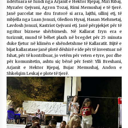
ndërtuara së fundi nga Arjanit e Hektor Rjepaj, Miri Ribaj,
Myzafer Qejvani, Agron Tozaj, Rimi Memushaj e të tjerë.
Janë parcelat me dru frutorë si arra, lajthi, ullinj etj, të
mbjella nga Luan Jonuzi, Gledion Hysaj, Hasan Mehmetaj,
Lavdosh Jonuzi, Kastriot Qejvani etj. Janë përpjekjet për të
ngritur biznese shërbimesh. Në Kallarat fryn era e
turizmit, mund të bëhet plazh në bregdet për 25 minuta
duke fjetur në klimën e shëndetshme të Kallaratit. Bijtë e
bijat kallaratase janë plotë dëshirë e ide për të investuar në
fshat, për të kontribuar, jo vetëm për veten e tyre, por dhe
për komunitetin, ashtu siç bënë për festë: Ylli Breshani,
Arjanit e Hektor Rjepaj, Bujar Memushaj, Andon e
Shkelqim Leskaj e plote të tjerë.