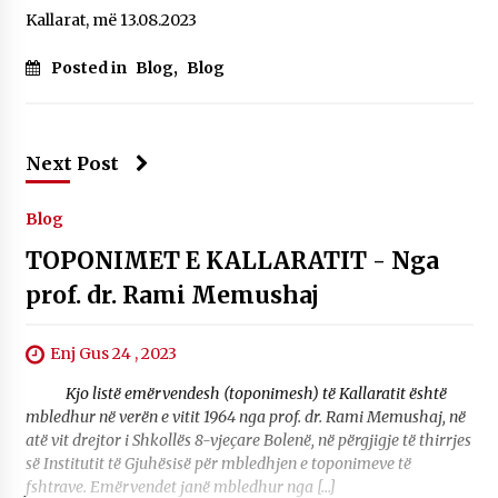
Kallarat, më 13.08.2023
Posted in
Blog
,
Blog
Next Post
Blog
TOPONIMET E KALLARATIT - Nga
prof. dr. Rami Memushaj
Enj Gus 24 , 2023
Kjo listë emërvendesh (toponimesh) të Kallaratit është
mbledhur në verën e vitit 1964 nga prof. dr. Rami Memushaj, në
atë vit drejtor i Shkollës 8-vjeçare Bolenë, në përgjigje të thirrjes
së Institutit të Gjuhësisë për mbledhjen e toponimeve të
fshtrave. Emërvendet janë mbledhur nga […]