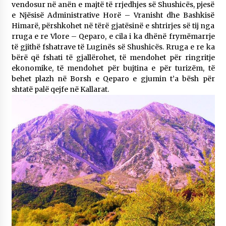
vendosur në anën e majtë të rrjedhjes së Shushicës, pjesë
14/10/2025
e Njësisë Administrative Horë – Vranisht dhe Bashkisë
Himarë, përshkohet në tërë gjatësinë e shtrirjes së tij nga
Faksimilet e një 83 vjetori lufte: Çfarë shkruan
rruga e re Vlore – Qeparo, e cila i ka dhënë frymëmarrje
Vexhi Buharaja për Heroin e Popullit, Mumin
të gjithë fshatrave të Luginës së Shushicës. Rruga e re ka
Selami.
bërë që fshati të gjallërohet, të mendohet për ringritje
04/10/2025
ekonomike, të mendohet për bujtina e për turizëm, të
behet plazh në Borsh e Qeparo e gjumin t’a bësh për
KALLARATI NË AKSIONET KOMBËTARE PËR
RINDËRTIMIN E VENDIT – NGA ÇIZE XHAFERAJ
shtatë palë qejfe në Kallarat.
22/09/2025