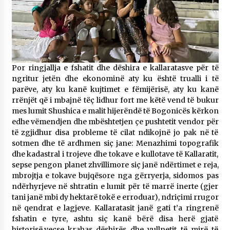
Por ringjallja e fshatit dhe dëshira e kallaratasve për të
ngritur jetën dhe ekonominë aty ku është trualli i të
parëve, aty ku kanë kujtimet e fëmijërisë, aty ku kanë
rrënjët që i mbajnë tëç lidhur fort me këtë vend të bukur
mes lumit Shushica e malit hijerëndë të Bogonicës kërkon
edhe vëmendjen dhe mbështetjen çe pushtetit vendor për
të zgjidhur disa probleme të cilat ndikojnë jo pak në të
sotmen dhe të ardhmen siç jane: Menazhimi topografik
dhe kadastral i trojeve dhe tokave e kullotave të Kallaratit,
sepse pengon planet zhvillimore siç janë ndërtimet e reja,
mbrojtja e tokave bujqësore nga gërryerja, sidomos pas
ndërhyrjeve në shtratin e lumit për të marrë inerte (gjer
tani janë mbi dy hektarë tokë e erroduar), ndriçimi rrugor
në qendrat e lagjeve. Kallaratasit janë gati t’a ringrenë
fshatin e tyre, ashtu siç kanë bërë disa herë gjatë
historisë,veçse krahas dëshirës dhe vullnetit të mirë të