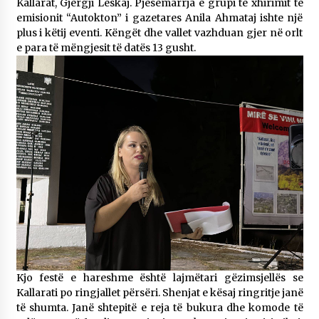
Kallarat, Gjergji Leskaj. Pjesëmarrja e grupi të xhirimit të
emisionit “Autokton” i gazetares Anila Ahmataj ishte një
plus i këtij eventi. Këngët dhe vallet vazhduan gjer në orlt
e para të mëngjesit të datës 13 gusht.
Kjo festë e hareshme është lajmëtari gëzimsjellës se
Kallarati po ringjallet përsëri. Shenjat e kësaj ringritje janë
të shumta. Janë shtepitë e reja të bukura dhe komode të