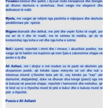
Poradeci
-tokësor dhe qiellor, i dyzuar midis kënaqësisë dhe brengës
që dhuron dashuria e amëshuar, thuri vargje me elegancë dhe
delikatesë të rrallë.
Mjeda,
me vargjet që ndrijnë nga pastërtia e ndjenjave dhe dashuria
përdëllimtare për njerinë.
Migjeni
-dramatik dhe delikat, me jetë dhe vepër fizike të vogël, por
me art të ri dhe të madh, me të vërteta të mëdha, që do të
kontestohej nga koha e vet dhe nga koha e sotme.
Noli
-i zjarrtë, mjeshtër i ritmit dhe i rimave, i akustikës poetike, me
vargje që të habitin me kuptimin që merr fjala e zakonshme shqipe në
penën e tij dhe
Ali Asllani
, më i drojtur e më modest se të parët në dëshirën për
ekspansion poetik, që këndoi sipas mënyrës së vet dhe nuk u
interesua shumë ç’thoshte bota për të, veç këndoi pa ‘’turp’’ për
dashurinë, drejtpërdrejt, duke na dhuruar disa këngë (poezi) nga më
të bukurat në poezinë shqipe, mjeshtër i harmonisë dhe melodioz, që
të bind se si e thjeshta mund të jetë e bukur dhe e bukura mund të
jetë e thjeshtë.
Poezia e Ali Asllanit