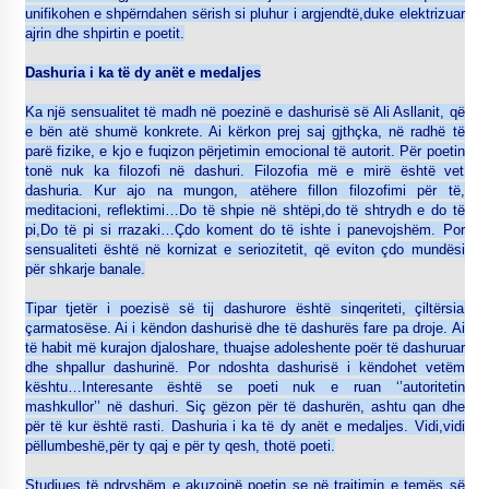
unifikohen e shpërndahen sërish si pluhur i argjendtë,duke elektrizuar
ajrin dhe shpirtin e poetit.
Dashuria i ka të dy anët e medaljes
Ka një sensualitet të madh në poezinë e dashurisë së Ali Asllanit, që
e bën atë shumë konkrete. Ai kërkon prej saj gjthçka, në radhë të
parë fizike, e kjo e fuqizon përjetimin emocional të autorit. Për poetin
tonë nuk ka filozofi në dashuri. Filozofia më e mirë është vet
dashuria. Kur ajo na mungon, atëhere fillon filozofimi për të,
meditacioni, reflektimi…Do të shpie në shtëpi,do të shtrydh e do të
pi,Do të pi si rrazaki…Çdo koment do të ishte i panevojshëm. Por
sensualiteti është në kornizat e seriozitetit, që eviton çdo mundësi
për shkarje banale.
Tipar tjetër i poezisë së tij dashurore është sinqeriteti, çiltërsia
çarmatosëse. Ai i këndon dashurisë dhe të dashurës fare pa droje. Ai
të habit më kurajon djaloshare, thuajse adoleshente poër të dashuruar
dhe shpallur dashurinë. Por ndoshta dashurisë i këndohet vetëm
kështu…Interesante është se poeti nuk e ruan ‘’autoritetin
mashkullor’’ në dashuri. Siç gëzon për të dashurën, ashtu qan dhe
për të kur është rasti. Dashuria i ka të dy anët e medaljes. Vidi,vidi
pëllumbeshë,për ty qaj e për ty qesh, thotë poeti.
Studiues të ndryshëm e akuzojnë poetin se në trajtimin e temës së