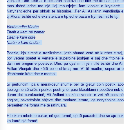
vlonjatë. Dhe këtë ai e deklaron haptazi dhe bile me krenari, për të
mos thënë edhe me një lloj mburrjeje: Jam vlonjat e kryelartë…
Natyrisht edhe për shkak të historisë…Për Ali Asllanin vendlindja e
tij,Vlora, është edhe ekzistenca e tij, edhe baza e frymëzimit të tij:
Vlorën edhe Vlorën
Thelb e kam në zemër
Ditën e kam dritë
Natën e kam ëndërr.
Poezia, kjo sirenë e rrezikshme, josh shumë vetë në kurthet e saj,
por vetëm poetët e vërtetë e superojnë joshjen e saj dhe fitojnë e
dalin në bregun e poetëve. Dhe, pa dyshim, një i tillë është dhe Ali
Asllan Vlonjati dhe këtë po e shkruaj me ‘V’ të madhe, sepse ai e
dëshironte këtë dhe e meritoi.
Si përfundim, pa u merakosur shumë për të gjetur tipin poetik apo
tipologjinë së cilës i perket poeti ynë, pasi klasifikimi i poetëve nuk e
duron dot burokracinë, Ali Asllani ka zënë vendin e vet në poezinë
shqipe, pavarësisht shjeve dhe modave letrare, që ndryshojnë apo
përsëriten në forma më të rafinuara.
E bukura mbete e bukur, në çdo formë, që të paraqitet dhe se ajo nuk
ka kurrë një formë.