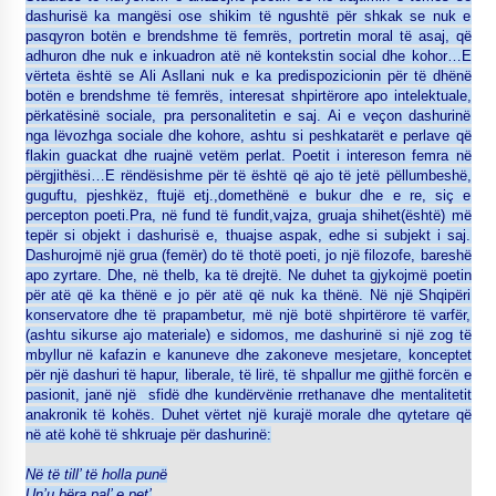
dashurisë ka mangësi ose shikim të ngushtë për shkak se nuk e
pasqyron botën e brendshme të femrës, portretin moral të asaj, që
adhuron dhe nuk e inkuadron atë në kontekstin social dhe kohor…E
vërteta është se Ali Asllani nuk e ka predispozicionin për të dhënë
botën e brendshme të femrës, interesat shpirtërore apo intelektuale,
përkatësinë sociale, pra personalitetin e saj. Ai e veçon dashurinë
nga lëvozhga sociale dhe kohore, ashtu si peshkatarët e perlave që
flakin guackat dhe ruajnë vetëm perlat. Poetit i intereson femra në
përgjithësi…E rëndësishme për të është që ajo të jetë pëllumbeshë,
guguftu, pjeshkëz, ftujë etj.,domethënë e bukur dhe e re, siç e
percepton poeti.Pra, në fund të fundit,vajza, gruaja shihet(është) më
tepër si objekt i dashurisë e, thuajse aspak, edhe si subjekt i saj.
Dashurojmë një grua (femër) do të thotë poeti, jo një filozofe, bareshë
apo zyrtare. Dhe, në thelb, ka të drejtë. Ne duhet ta gjykojmë poetin
për atë që ka thënë e jo për atë që nuk ka thënë. Në një Shqipëri
konservatore dhe të prapambetur, më një botë shpirtërore të varfër,
(ashtu sikurse ajo materiale) e sidomos, me dashurinë si një zog të
mbyllur në kafazin e kanuneve dhe zakoneve mesjetare, konceptet
për një dashuri të hapur, liberale, të lirë, të shpallur me gjithë forcën e
pasionit, janë një sfidë dhe kundërvënie rrethanave dhe mentalitetit
anakronik të kohës. Duhet vërtet një kurajë morale dhe qytetare që
në atë kohë të shkruaje për dashurinë:
Në të till’ të holla punë
Un’u bëra pal’ e pet’