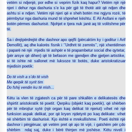
vetëm si ndjenjë, por edhe si veprim fizik kaq hapur? Vetëm një një
njeri i dehur nga dashuria s’e ka për gjë të thotë atë që ndjen dhe
ashtu si e ndjen. Vetëm një njeri që e sheh botën me ngjyra rozë, të
përmbytur nga dashuria mund të shprehet kështu. E Ali Asllani e njeh
botën përmes dashurisë. Njohjet e tjera nuk janë aq të volitshme për
të.
Sa i drejtpërdrejtë dhe dashnor apo qejfli (përcaktim ky i goditur i Arif
Demollit), aq dhe kalorës fisnik i ‘’Urdhrit të zemrës’’, një xhentëlmen
i paparë në një mjedis të ashpër e të prapambetur social dhe qytetar,
(për arsye që dihen) që të befason me gjendjen dhe gjetjen artistike,
si të ishte në sallonet më luksoze të botës, duke aristokratizuar
mjedisin poetik:
Do të vish a s’do të vish
Me qerpik të syrit tim
Do fshij vendin ku të rrish…
Këtu ia vlen të zgjatesh ca për të pare shkallën e delikatesës dhe
shpirtit aristokratik të poetit. Qerpiku (objekt kaq poetik), që shërben
për të mbrojtur sytë (një organ kaq delikat të njeriut) vihet në një
funksion aspak delikat, por që kryen njdetyrë po kaq delikate: vihet
në shërbim të dashurisë. Kjo është e mrekullishme. Poeti është një
dashnor i përgjëruar, që vetëm pret që ajo të vijë, i gatshëm për çdo
shërbim ndaj saj, duke i bërë thirrjen më joshëse. Këtu niveli i