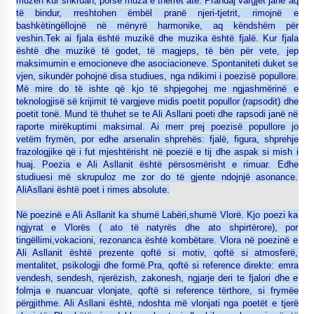
muzën kur shkruan, porse muza e thërret atë. Prandaj vargjet janë aq
të bindur, rreshtohen ëmbël pranë njeri-tjetrit, rimojnë e
bashkëtingëllojnë në mënyrë harmonike, aq këndshëm për
veshin.Tek ai fjala është muzikë dhe muzika është fjalë. Kur fjala
është dhe muzikë të godet, të magjeps, të bën për vete, jep
maksimumin e emocioneve dhe asociacioneve. Spontaniteti duket se
vjen, sikundër pohojnë disa studiues, nga ndikimi i poezisë popullore.
Më mire do të ishte që kjo të shpjegohej me ngjashmërinë e
teknologjisë së krijimit të vargjeve midis poetit popullor (rapsodit) dhe
poetit tonë. Mund të thuhet se te Ali Asllani poeti dhe rapsodi janë në
raporte mirëkuptimi maksimal. Ai merr prej poezisë popullore jo
vetëm frymën, por edhe arsenalin shprehës: fjalë, figura, shprehje
frazologjike që i fut mjeshtërisht në poezië e tij dhe aspak si mish i
huaj. Poezia e Ali Asllanit është përsosmërisht e rimuar. Edhe
studiuesi më skrupuloz me zor do të gjente ndojnjë asonance.
AliAsllani është poet i rimes absolute.
Në poezinë e Ali Asllanit ka shumë Labëri,shumë Vlorë. Kjo poezi ka
ngjyrat e Vlorës ( ato të natyrës dhe ato shpirtërore), por
tingëllimi,vokacioni, rezonanca është kombëtare. Vlora në poezinë e
Ali Asllanit është prezente qoftë si motiv, qoftë si atmosferë,
mentalitet, psikologji dhe formë.Pra, qoftë si reference direkte: emra
vendesh, sendesh, njerëzish, zakonesh, ngjarje deri te fjalori dhe e
folmja e nuancuar vlonjate, qoftë si reference tërthore, si frymëe
përgjithme. Ali Asllani është, ndoshta më vlonjati nga poetët e tjerë