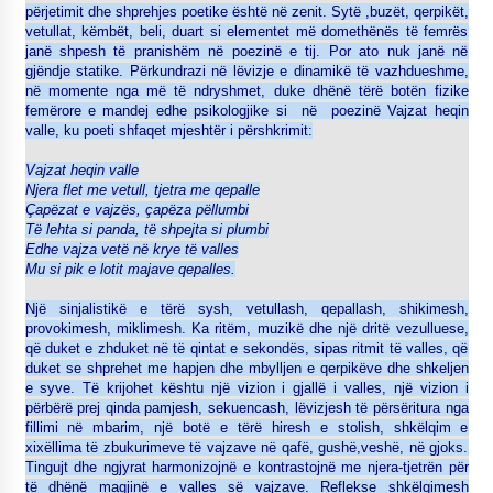
përjetimit dhe shprehjes poetike është në zenit. Sytë ,buzët, qerpikët,
vetullat, këmbët, beli, duart si elementet më domethënës të femrës
janë shpesh të pranishëm në poezinë e tij. Por ato nuk janë në
gjëndje statike. Përkundrazi në lëvizje e dinamikë të vazhdueshme,
në momente nga më të ndryshmet, duke dhënë tërë botën fizike
femërore e mandej edhe psikologjike si në poezinë Vajzat heqin
valle, ku poeti shfaqet mjeshtër i përshkrimit:
Vajzat heqin valle
Njera flet me vetull, tjetra me qepalle
Çapëzat e vajzës, çapëza pëllumbi
Të lehta si panda, të shpejta si plumbi
Edhe vajza vetë në krye të valles
Mu si pik e lotit majave qepalles.
Një sinjalistikë e tërë sysh, vetullash, qepallash, shikimesh,
provokimesh, miklimesh. Ka ritëm, muzikë dhe një dritë vezulluese,
që duket e zhduket në të qintat e sekondës, sipas ritmit të valles, që
duket se shprehet me hapjen dhe mbylljen e qerpikëve dhe shkeljen
e syve. Të krijohet kështu një vizion i gjallë i valles, një vizion i
përbërë prej qinda pamjesh, sekuencash, lëvizjesh të përsëritura nga
fillimi në mbarim, një botë e tërë hiresh e stolish, shkëlqim e
xixëllima të zbukurimeve të vajzave në qafë, gushë,veshë, në gjoks.
Tingujt dhe ngjyrat harmonizojnë e kontrastojnë me njera-tjetrën për
të dhënë magjinë e valles së vajzave. Reflekse shkëlqimesh