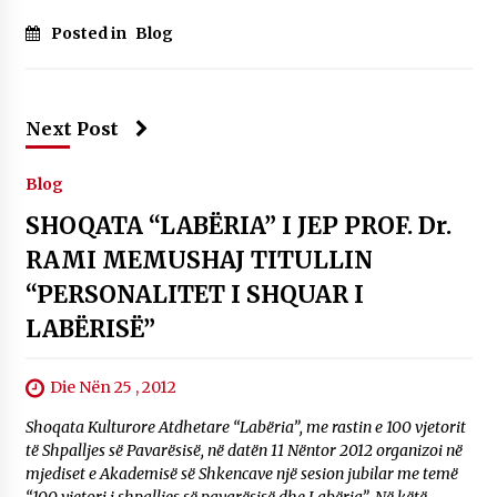
Posted in
Blog
Next Post
Blog
SHOQATA “LABËRIA” I JEP PROF. Dr.
RAMI MEMUSHAJ TITULLIN
“PERSONALITET I SHQUAR I
LABËRISË”
Die Nën 25 , 2012
Shoqata Kulturore Atdhetare “Labëria”, me rastin e 100 vjetorit
të Shpalljes së Pavarësisë, në datën 11 Nëntor 2012 organizoi në
mjediset e Akademisë së Shkencave një sesion jubilar me temë
“100 vjetori i shpalljes së pavarësisë dhe Labëria”. Në këtë