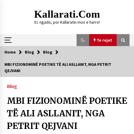
Skip
to
Kallarati.com
content
Ec ngado, por Kallaratin mos e harro!
Te rejat
Home
Blog
Blog
Te rejat
MBI FIZIONOMINË POETIKE TË ALI ASLLANIT, NGA PETRIT
QEJVANI
DURRËS: ZGJEDHJE TË REJA TË DEGËS SË
SHOQATËS “KALLARATI”
16/07/2026
Blog
Gazeta Kallarati nr. 118
MBI FIZIONOMINË POETIKE
07/07/2026
TË ALI ASLLANIT, NGA
SI U ARRIT TË REALIZOHEJ PERLA FOLKLORIKE
“JANINËS Ç’I PANË SYTË”
PETRIT QEJVANI
06/06/2026