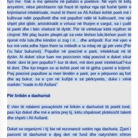
hyri me frak e me qeleshe në pallatin e poetëve. Në vijim të këtij
arsyetimi, nëse përshtasim një frazë të njohur nga një fushë tjetër e
krijimtarisë intelektuale, mund të themi se Ali Asllani është poeti më i
kultivuar ndër popullorët dhe më popullori ndër të kultivuarit, me një
shpirt plot qibër, aristoktratik e virtuoz në thurjen e vargut, sa i çudit
të parët dhe i bën xhelozë të dytët. Për të vërtetuar këtë mjafton të
citojmë: Më plaç buzën pleqëri,që sa vete lëshon lule,lëshon push të
njomë mbi tule,dhe këndon si zog i ri… dhe antipodi: Kur më vjen e
kur më vete,edhe hijen them ta mbledh e ta mbaj në gji për vete.(Për
t’iu falur bukurisë). Popullor në poezinë e parë, intelektual në të
dytën. Ai duket sikur luan me pozicionin ndaj poezisë e duket sikur
thotë: doni të jem popullor?- kur të doni, më doni poet intelektual?-kur
të doni. Dhe kjo tregon se ai është poet në të gjitha çastet e krijimit.
Prej poezisë popullore ai merr lëndën e parë, por e përpunon aq fort
dhe aq bukur, sa e çon në kufijtë e së përkryerës, duke i vënë
markën ‘’made in Ali Asllani’’
Për lirikën e dashurisë
E vlen të ndalemi posaçërisht në lirikën e dashurisë të poetit tonë,
pasi kjo duket dhe më e arrira prej tij, këtu shpaloset plotësisht talenti
dhe shpirti i Ali Asllanit.
Duket se organizmi i tij bie në rezonancë vetëm nga dashuria. Zjarri i
pasionit të dashurisë e djeg deri në fund dhe natyrshëm shtron