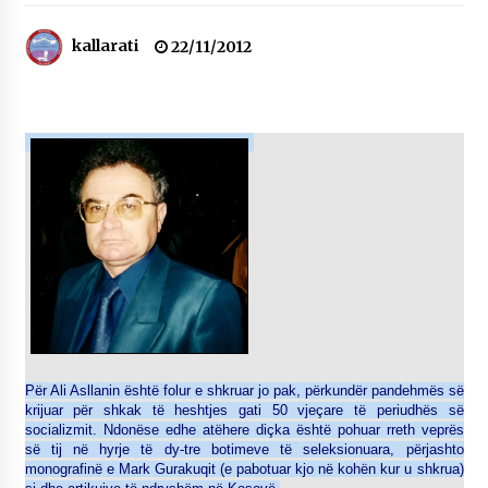
NË KALLARAT, NË “FSHATIN E DJEGUR” U
ZHVILLUA EDICIONI I TRETË I PIKNIKU
kallarati
22/11/2012
PRANVEROR
26/05/2026
Gazeta Kallarati nr. 117
03/05/2026
Gazeta Kallarati nr. 116
28/01/2026
Mbi kockat e martirëve ngrihet Atdheu
17/10/2025
Gazeta Kallarati nr. 115
14/10/2025
Për Ali Asllanin është folur e shkruar jo pak, përkundër pandehmës së
Faksimilet e një 83 vjetori lufte: Çfarë shkruan
krijuar për shkak të heshtjes gati 50 vjeçare të periudhës së
Vexhi Buharaja për Heroin e Popullit, Mumin
socializmit. Ndonëse edhe atëhere diçka është pohuar rreth veprës
Selami.
së tij në hyrje të dy-tre botimeve të seleksionuara, përjashto
04/10/2025
monografinë e Mark Gurakuqit (e pabotuar kjo në kohën kur u shkrua)