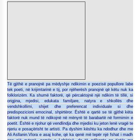
Të gjithë e pranojnë pa mëdyshje ndikimin e poezisë popullore labe
tek poeti, në krijimtarinë e tij, por njëherësh pranojnë që këtu nuk ka
folklorizëm. Ka shumë faktorë, që përcaktojnë një ndikim të tillë, si
origjina, mjedisi, edukata familjare, natyra e shkollës dhe
vendshkollimi, shijet dhe preferencat individuale si dhe
predispozicioni emocinal, shpirtëror. Është e qartë se të gjithë këta
faktorë nuk mund të ndikojnë në mënyrë të barabartë në formimin e
poetit. Është e njohur që vendlindja dhe mjedisi ku jeton lenë vragë te
njeriu e posaçërisht te artisti. Pa dyshim kështu ka ndodhur dhe me
Ali Asllanin.Vlora e asaj kohe, që ka qenë më tepër një fshat i madh