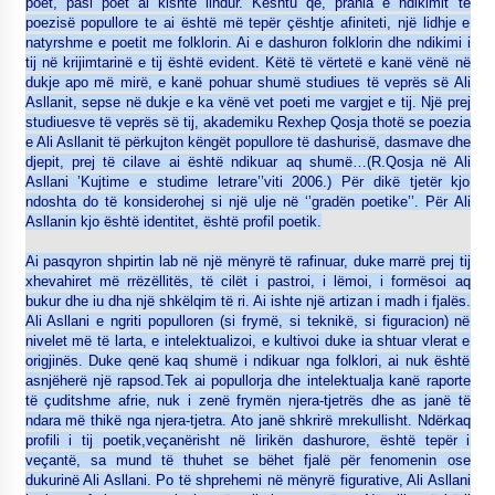
poet, pasi poet ai kishte lindur. Kështu që, prania e ndikimit të
poezisë popullore te ai është më tepër çështje afiniteti, një lidhje e
natyrshme e poetit me folklorin. Ai e dashuron folklorin dhe ndikimi i
tij në krijimtarinë e tij është evident. Këtë të vërtetë e kanë vënë në
dukje apo më mirë, e kanë pohuar shumë studiues të veprës së Ali
Asllanit, sepse në dukje e ka vënë vet poeti me vargjet e tij. Një prej
studiuesve të veprës së tij, akademiku Rexhep Qosja thotë se poezia
e Ali Asllanit të përkujton këngët popullore të dashurisë, dasmave dhe
djepit, prej të cilave ai është ndikuar aq shumë…(R.Qosja në Ali
Asllani ’Kujtime e studime letrare’’viti 2006.) Për dikë tjetër kjo
ndoshta do të konsiderohej si një ulje në ‘’gradën poetike’’. Për Ali
Asllanin kjo është identitet, është profil poetik.
Ai pasqyron shpirtin lab në një mënyrë të rafinuar, duke marrë prej tij
xhevahiret më rrëzëllitës, të cilët i pastroi, i lëmoi, i formësoi aq
bukur dhe iu dha një shkëlqim të ri. Ai ishte një artizan i madh i fjalës.
Ali Asllani e ngriti populloren (si frymë, si teknikë, si figuracion) në
nivelet më të larta, e intelektualizoi, e kultivoi duke ia shtuar vlerat e
origjinës. Duke qenë kaq shumë i ndikuar nga folklori, ai nuk është
asnjëherë një rapsod.Tek ai popullorja dhe intelektualja kanë raporte
të çuditshme afrie, nuk i zenë frymën njera-tjetrës dhe as janë të
ndara më thikë nga njera-tjetra. Ato janë shkrirë mrekullisht. Ndërkaq
profili i tij poetik,veçanërisht në lirikën dashurore, është tepër i
veçantë, sa mund të thuhet se bëhet fjalë për fenomenin ose
dukurinë Ali Asllani. Po të shprehemi në mënyrë figurative, Ali Asllani