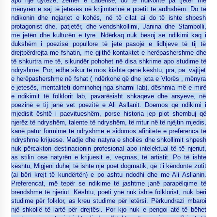
apo një qytezë, zemër e Labërisë, do të ndikonte pa tjetër me
mënyrën e saj të jetesës në krijimtarinë e poetit të ardhshëm. Do të
ndikonin dhe ngjarjet e kohës, në të cilat ai do të ishte shpesh
protagonist dhe, patjetër, dhe vendshkollimi, Janina dhe Stambolli,
me jetën dhe kulturën e tyre. Ndërkaq nuk besoj se ndikimi kaq i
dukshëm i poezisë popullore të jetë pasojë e lidhjeve të tij të
drejtpërdrejta me fshatin, me gjithë kontaktet e herëpashershme dhe
të shkurtra me të, sikundër pohohet në disa shkrime apo studime të
ndryshme. Por, edhe sikur të mos kishte qenë kështu, pra, pa vajtjet
e herëpashershme në fshat ( ndërkohë që dhe jeta e Vlorës , mënyra
e jetesës, mentaliteti dominohej nga sharmi lab), dëshmia më e mirë
e ndikimit të folklorit lab, pavarësisht shkaqeve dhe arsyeve, në
poezinë e tij janë vet poezitë e Ali Asllanit. Doemos që ndikimi i
mjedisit është i paevitueshëm, porse historia jep plot shembuj që
njerëz të ndryshëm, talente të ndryshëm, të rritur në të njëjtin mjedis,
kanë patur formime të ndryshme e sidomos afinitete e preferenca të
ndryshme krijuese. Madje dhe natyra e shollës dhe shkollimit shpesh
nuk përcakton destinacionin profesional apo intelektual të të njeriut,
as stilin ose natyrën e krijuesit e, veçmas, të artistit. Po të ishte
kështu, Migjeni duhej të ishte një poet dogmatik, që t’i këndonte zotit
(ai bëri krejt të kundërtën) e po ashtu ndodhi dhe me Ali Asllanin.
Preferencat, më tepër se ndikime të jashtme janë parapëlqime të
brendshme të njeriut. Kështu, poeti ynë nuk ishte folklorist, nuk bëri
studime për folklor, as kreu studime për letërsi. Përkundrazi mbaroi
një shkollë të lartë për drejtësi. Por kjo nuk e pengoi atë të bëhet