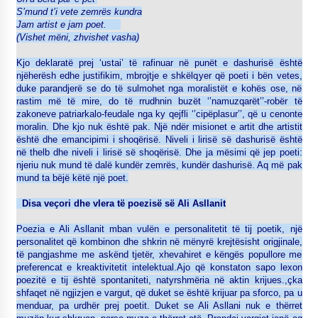
S’mund t’i vete zemrës kundra
Jam artist e jam poet.
(Vishet mëni, zhvishet vasha)
Kjo deklaratë prej ‘ustai’ të rafinuar në punët e dashurisë është
njëherësh edhe justifikim, mbrojtje e shkëlqyer që poeti i bën vetes,
duke parandjerë se do të sulmohet nga moralistët e kohës ose, në
rastim më të mire, do të rrudhnin buzët ‘’namuzqarët’’-robër të
zakoneve patriarkalo-feudale nga ky qejfli ‘’cipëplasur’’, që u cenonte
moralin. Dhe kjo nuk është pak. Një ndër misionet e artit dhe artistit
është dhe emancipimi i shoqërisë. Niveli i lirisë së dashurisë është
në thelb dhe niveli i lirisë së shoqërisë. Dhe ja mësimi që jep poeti:
njeriu nuk mund të dalë kundër zemrës, kundër dashurisë. Aq më pak
mund ta bëjë këtë një poet.
Disa veçori dhe vlera të poezisë së Ali Asllanit
Poezia e Ali Asllanit mban vulën e personalitetit të tij poetik, një
personalitet që kombinon dhe shkrin në mënyrë krejtësisht origjinale,
të pangjashme me askënd tjetër, xhevahiret e këngës popullore me
preferencat e kreaktivitetit intelektual.Ajo që konstaton sapo lexon
poezitë e tij është spontaniteti, natyrshmëria në aktin krijues.,çka
shfaqet në ngjizjen e vargut, që duket se është krijuar pa sforco, pa u
menduar, pa urdhër prej poetit. Duket se Ali Asllani nuk e thërret