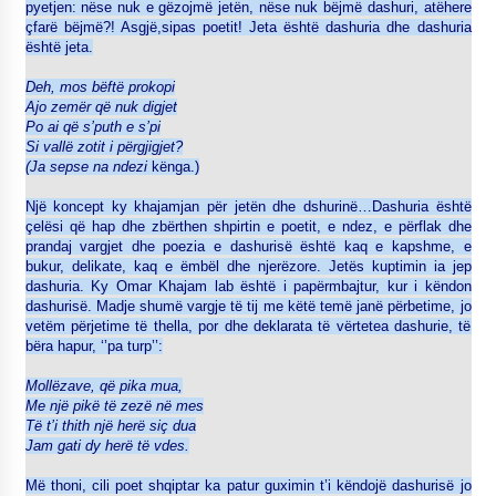
pyetjen: nëse nuk e gëzojmë jetën, nëse nuk bëjmë dashuri, atëhere
çfarë bëjmë?! Asgjë,sipas poetit! Jeta është dashuria dhe dashuria
është jeta.
Deh, mos bëftë prokopi
Ajo zemër që nuk digjet
Po ai që s’puth e s’pi
Si vallë zotit i përgjigjet?
(Ja sepse na ndezi
kënga.)
Një koncept ky khajamjan për jetën dhe dshurinë…Dashuria është
çelësi që hap dhe zbërthen shpirtin e poetit, e ndez, e përflak dhe
prandaj vargjet dhe poezia e dashurisë është kaq e kapshme, e
bukur, delikate, kaq e ëmbël dhe njerëzore. Jetës kuptimin ia jep
dashuria. Ky Omar Khajam lab është i papërmbajtur, kur i këndon
dashurisë. Madje shumë vargje të tij me këtë temë janë përbetime, jo
vetëm përjetime të thella, por dhe deklarata të vërtetea dashurie, të
bëra hapur, ‘’pa turp’’:
Mollëzave, që pika mua,
Me një pikë të zezë në mes
Të t’i thith një herë siç dua
Jam gati dy herë të vdes.
Më thoni, cili poet shqiptar ka patur guximin t’i këndojë dashurisë jo