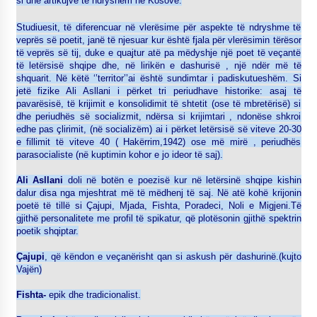
si dhe artikujve të ndryshëm në Kosovë.
KALLARATI NË AKSIONET KOMBËTARE PËR
RINDËRTIMIN E VENDIT – NGA ÇIZE XHAFERAJ
Studiuesit, të diferencuar në vlerësime për aspekte të ndryshme të
22/09/2025
veprës së poetit, janë të njesuar kur është fjala për vlerësimin tërësor
të veprës së tij, duke e quajtur atë pa mëdyshje një poet të veçantë
të letërsisë shqipe dhe, në lirikën e dashurisë , një ndër më të
– ËNGJËLL HASIMAJ – “KUJTIMET E MIA PËR
KALLARATIN SI MËSUES I MATEMATIKËS, POR
shquarit. Në këtë ‘’territor’’ai është sundimtar i padiskutueshëm. Si
EDHE SI NJË BANOR I PËRKOHSHËM I TIJ”
jetë fizike Ali Asllani i përket tri periudhave historike: asaj të
12/09/2025
pavarësisë, të krijimit e konsolidimit të shtetit (ose të mbretërisë) si
dhe periudhës së socializmit, ndërsa si krijimtari , ndonëse shkroi
edhe pas çlirimit, (në socializëm) ai i përket letërsisë së viteve 20-30
Gazeta Kallarati nr. 114
e fillimit të viteve 40 ( Hakërrim,1942) ose më mirë , periudhës
06/02/2025
parasocialiste (në kuptimin kohor e jo ideor të saj).
Ali Asllani
doli në botën e poezisë kur në letërsinë shqipe kishin
dalur disa nga mjeshtrat më të mëdhenj të saj. Në atë kohë krijonin
poetë të tillë si Çajupi, Mjada, Fishta, Poradeci, Noli e Migjeni.Të
gjithë personalitete me profil të spikatur, që plotësonin gjithë spektrin
poetik shqiptar.
Çajupi
, që këndon e veçanërisht qan si askush për dashurinë.(kujto
Vajën)
Fishta-
epik dhe tradicionalist.