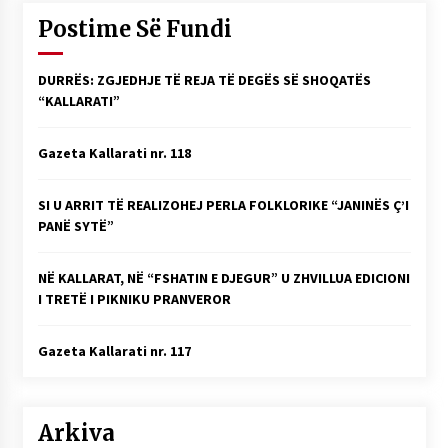
Postime Së Fundi
DURRËS: ZGJEDHJE TË REJA TË DEGËS SË SHOQATËS
“KALLARATI”
Gazeta Kallarati nr. 118
SI U ARRIT TË REALIZOHEJ PERLA FOLKLORIKE “JANINËS Ç’I
PANË SYTË”
NË KALLARAT, NË “FSHATIN E DJEGUR” U ZHVILLUA EDICIONI
I TRETË I PIKNIKU PRANVEROR
Gazeta Kallarati nr. 117
Arkiva