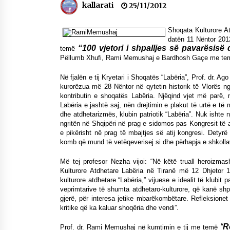
kallarati
25/11/2012
Mbi kockat e martirëve ngrihet
Atdheu
17/10/2025
Shoqata Kulturore At
datën 11 Nëntor 201
“100 vjetori i shpalljes së pavarësisë
temë
Pëllumb Xhufi, Rami Memushaj e Bardhosh Gaçe me tema n
KALLARATI NË AKSIONET
KOMBËTARE PËR RINDËRTIMIN E
VENDIT – NGA ÇIZE XHAFERAJ
Në fjalën e tij Kryetari i Shoqatës “Labëria”, Prof. dr. Ag
22/09/2025
kurorëzua më 28 Nëntor në qytetin historik të Vlorës n
kontributin e shoqatës Labëria. Njëqind vjet më parë, 
Labëria e jashtë saj, nën drejtimin e plakut të urtë e të
dhe atdhetarizmës, klubin patriotik “Labëria”. Nuk ishte 
ngritën në Shqipëri në prag e sidomos pas Kongresit të alf
e pikërisht në prag të mbajtjes së atij kongresi. Detyrë p
komb që mund të vetëqeverisej si dhe përhapja e shkollav
Më tej profesor Nezha vijoi: “Në këtë truall heroizmas
Kulturore Atdhetare Labëria në Tiranë më 12 Dhjetor 1
kulturore atdhetare “Labëria,” vijuese e idealit të klubit 
veprimtarive të shumta atdhetaro-kulturore, që kanë shpa
gjerë, për interesa jetike mbarëkombëtare. Refleksion
kritike që ka kaluar shoqëria dhe vendi”.
“
R
Prof. dr. Rami Memushaj në kumtimin e tij me temë