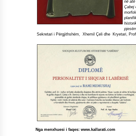
në atë
Çabej 
morfol
planif
histo
pjesëm
Sekretari i Përgjithshëm, Xhemil Çeli dhe Kryetari, Prof
Nga menxhuesi i faqes: www.kallarati.com