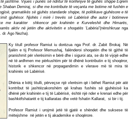
 të jashtme. Vijues i punës së ndritur të korifenjve të gjuhës shqipe Eqrem
e Shaban Demiraj, si dhe me kontribute të veçanta me botime në fushën e
ogjisë, gramatikës së gjuhës standarde shqipe, të politikave gjuhësore e të
ikimit gjuhësor. Njohës i mirë i trevës së Labërisë dhe autor i botimeve
rike me karakter shkencor për krahinën e Kurveleshit dhe Himarës,
arrës aktiv në jetën dhe aktivitetin e shoqatës ‘Labëria
”(nënshkruar nga
. dr. Ago Nezha).
Ky titull profesor Ramiut iu dorëzua nga Prof. dr. Zabit Brokaj. Në
fjalën e tij Profesor Memushaj, falënderoi shoqatën dhe të gjithë të
pranishmit për vlerësimin e bërë dhe i siguroi ata, se do të vijojë edhe
në të ardhmen me përkushtim për të dhënë kontributin e tij shoqëror,
historik e shkencor në propagandimin e vlerave më të mira të
krahinës së Labërisë.
Dhënia e këtij titulli, përveçse një vlerësim që i bëhet Ramiut për atë
kontribut të jashtëzakonshëm që krahas fushës së gjuhësisë ka
dhënë për krahinën e tij të Labërisë, është një nder e krenari edhe për
bashkëfshatarët e tij kallaratas dhe vetë fshatin Kallarat,
si bir i tij.
Profesor Ramiut i urojmë jetë të gjatë e shëndet dhe suksese të
mëtejshme
në jetën e tij akademike e shoqërore.