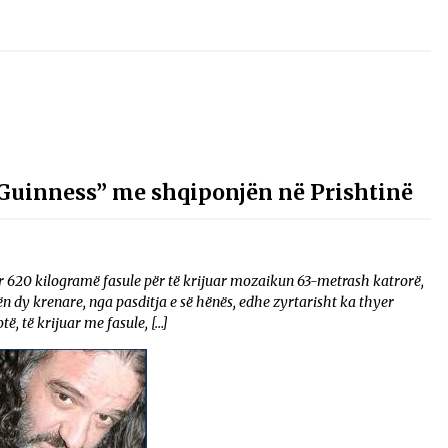
“Guinness” me shqiponjën në Prishtinë
rur 620 kilogramë fasule për të krijuar mozaikun 63-metrash katrorë,
dy krenare, nga pasditja e së hënës, edhe zyrtarisht ka thyer
, të krijuar me fasule, […]