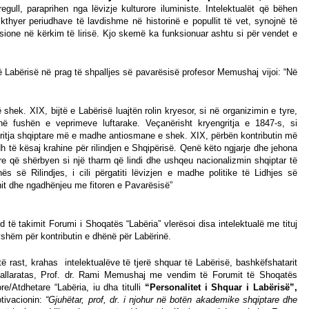
egull, paraprihen nga lëvizje kulturore iluministe. Intelektualët që bëhen
kthyer periudhave të lavdishme në historinë e popullit të vet, synojnë të
sione në kërkim të lirisë. Kjo skemë ka funksionuar ashtu si për vendet e
të Labërisë në prag të shpalljes së pavarësisë profesor Memushaj vijoi: “Në
ë shek. XIX, bijtë e Labërisë luajtën rolin kryesor, si në organizimin e tyre,
ë fushën e veprimeve luftarake. Veçanërisht kryengritja e 1847-s, si
ritja shqiptare më e madhe antiosmane e shek. XIX, përbën kontributin më
h të kësaj krahine për rilindjen e Shqipërisë. Qenë këto ngjarje dhe jehona
re që shërbyen si një tharm që lindi dhe ushqeu nacionalizmin shqiptar të
hës së Rilindjes, i cili përgatiti lëvizjen e madhe politike të Lidhjes së
nit dhe ngadhënjeu me fitoren e Pavarësisë”
d të takimit Forumi i Shoqatës “Labëria” vlerësoi disa intelektualë me tituj
yshëm për kontributin e dhënë për Labërinë.
ë rast, krahas intelektualëve të tjerë shquar të Labërisë, bashkëfshatarit
allaratas, Prof. dr. Rami Memushaj me vendim të Forumit të Shoqatës
ore/Atdhetare “Labëria, iu dha titulli
“Personalitet i Shquar i Labërisë”,
tivacionin:
“Gjuhëtar, prof, dr. i njohur në botën akademike shqiptare dhe