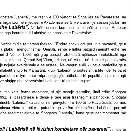
Gazeta Kallarati nr. 115
14/10/2025
dhetare “Labëria”, me rastin e 100 vjetorit të Shpalljes së Pavarësisë, në
2 organizoi në mjediset e Akademisë së Shkencave një sesion jubilar me
 dhe Labëria”
.
Në këtë sesion kumtuan historianët e njohur: Profesor
ga kontributi Ii Labërisë në shpalljen e Pavarësisë.
– ËNGJËLL HASIMAJ – “KUJTIMET E
MIA PËR KALLARATIN SI MËSUES I
MATEMATIKËS, POR EDHE SI NJË
o Nezha midis të tjerash theksoi: “Ëndrra shekullore për liri e pavarësi, që u
BANOR I PËRKOHSHËM I TIJ”
12/09/2025
ga plaku i mençur Ismail Qemali, është e lidhur pazgjidhmërisht edhe me
më 3 Nëntor 1908, një grup burrash atdhetarë njëherazi intelektualë nga
 mençur Ismail Qemal Bej Vlora, krijuan, në Vlorë, në djepin e patriotizmës
një ngjarje aksidentale e as rastësi. Në vargun e 40 klubeve patriotike që u
abetit shqip të Manastirit, klubi “Labëria” jo rastësisht ishte ndër të parët
arësore e tyre ishte rritja e ndjenjës atdhetare të popullit shqiptar si një
e shqipe dhe përvetësimi i alfabetit të gjuhës shqipe”.
h, me këtë frymë atdhetare, si një nevojë historike, lindi edhe Shoqata
991, si pasardhëse e denjë e tërë asaj trashëgimie patriotike. Shoqata
patriotik “Labëria,” ka ardhur në
përvjetorin e 100-të të Pavarësisë, përmes
losur vlera historike e patriotike jo vetëm për trevën e Labërisë, por më
et dhe reagimet aktive të Shoqatës “Labëria,” kanë qenë për momentet më
oli i Labërisë në lëvizjen kombëtare për pavarësi”
,
midis të