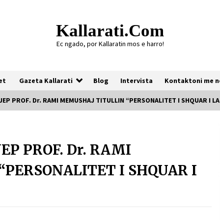
Kallarati.com
Ec ngado, por Kallaratin mos e harro!
et
Gazeta Kallarati
Blog
Intervista
Kontaktoni me n
JEP PROF. Dr. RAMI MEMUSHAJ TITULLIN “PERSONALITET I SHQUAR I L
Gazeta Kallarati nr. 118
EP PROF. Dr. RAMI
07/07/2026
“PERSONALITET I SHQUAR I
Gazeta Kallarati nr. 117
03/05/2026