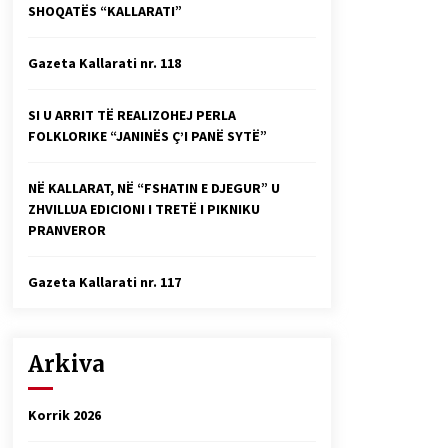
SHOQATËS “KALLARATI”
Faksimilet e një 83 vjetori lufte:
Çfarë shkruan Vexhi Buharaja për
Heroin e Popullit, Mumin Selami.
Gazeta Kallarati nr. 118
04/10/2025
Gazeta Kallarati nr. 114
SI U ARRIT TË REALIZOHEJ PERLA
06/02/2025
FOLKLORIKE “JANINËS Ç’I PANË SYTË”
NË KALLARAT, NË “FSHATIN E DJEGUR” U
ZHVILLUA EDICIONI I TRETË I PIKNIKU
PRANVEROR
Gazeta Kallarati nr. 117
Arkiva
Korrik 2026