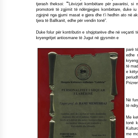
“
tjerash theksoi:
Lëvizjet kombëtare për pavarësi, si rr
promotorë të zgjimit të ndërgjegjes kombëtare, duke iu 
zgjojnë nga gjumi masat e gjera dhe t’i hedhin ato në ak
tjera të Ballkanit, edhe për vendin tonë”.
D
uke folur për kontributin e shqiptarëve dhe në veçanti 
kryengritjet antiosmane të Jugut në gjysmën e
parë t
edhe n
kryeng
të mad
e këty
periud
Prizre
Në fun
të ndr
Me ket
tonë k
Kultur
me mo