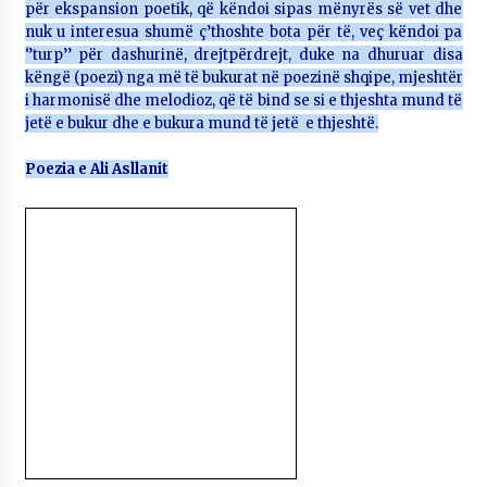
për ekspansion poetik, që këndoi sipas mënyrës së vet dhe
nuk u interesua shumë ç’thoshte bota për të, veç këndoi pa
‘’turp’’ për dashurinë, drejtpërdrejt, duke na dhuruar disa
këngë (poezi) nga më të bukurat në poezinë shqipe, mjeshtër
i harmonisë dhe melodioz, që të bind se si e thjeshta mund të
jetë e bukur dhe e bukura mund të jetë e thjeshtë.
Poezia e Ali Asllanit