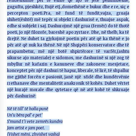
rëndësishme për të është që ajo të jetë pëllumbeshë,
guguftu, pjeshkëz, ftujë etj.,domethënë e bukur dhe e re, siç e
percepton poeti.Pra, në fund të fundit,vajza, gruaja
shihet(është) më tepër si objekt i dashurisë e, thuajse aspak,
edhe si subjekt i saj. Dashurojmë një grua (femër) do të thotë
poeti, jo një filozofe, bareshë apo zyrtare. Dhe, në thelb, ka të
drejtë. Ne duhet ta gjykojmë poetin për atë që ka thënë e jo
për atë që nuk ka thënë. Në një Shqipëri konservatore dhe të
prapambetur, më një botë shpirtërore të varfër,(ashtu
sikurse ajo materiale) e sidomos, me dashurinë si një zog të
mbyllur në kafazin e kanuneve dhe zakoneve mesjetare,
konceptet për një dashuri të hapur, liberale, të lirë, të shpallur
me gjithë forcën e pasionit, janë një sfidë dhe kundërvënie
rrethanave dhe mentalitetit anakronik të kohës. Duhet vërtet
një kurajë morale dhe qytetare që në atë kohë të shkruaje
për dashurinë:
Në të till’ të holla punë
Un’u bëra pal’ e pet’
S’mund t’i vete zemrës kundra
Jam artist e jam poet.
(Vishet mëni, zhvishet vasha)