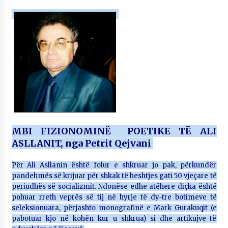
NË KALLARAT, NË “FSHATIN E DJEGUR” U
ZHVILLUA EDICIONI I TRETË I PIKNIKU
PRANVEROR
26/05/2026
Gazeta Kallarati nr. 117
03/05/2026
Gazeta Kallarati nr. 116
28/01/2026
Mbi kockat e martirëve ngrihet Atdheu
MBI FIZIONOMINË POETIKE TË ALI
17/10/2025
ASLLANIT, nga Petrit Qejvani
Gazeta Kallarati nr. 115
Për Ali Asllanin është folur e shkruar jo pak, përkundër
14/10/2025
pandehmës së krijuar për shkak të heshtjes gati 50 vjeçare të
periudhës së socializmit. Ndonëse edhe atëhere diçka është
Faksimilet e një 83 vjetori lufte: Çfarë shkruan
Vexhi Buharaja për Heroin e Popullit, Mumin
pohuar rreth veprës së tij në hyrje të dy-tre botimeve të
Selami.
seleksionuara, përjashto monografinë e Mark Gurakuqit (e
04/10/2025
pabotuar kjo në kohën kur u shkrua) si dhe artikujve të