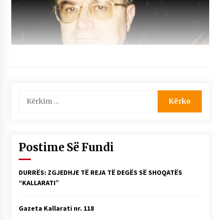
Kërko
për:
Postime Së Fundi
DURRËS: ZGJEDHJE TË REJA TË DEGËS SË SHOQATËS
“KALLARATI”
Gazeta Kallarati nr. 118