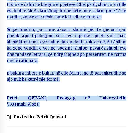
fitojnë e dalin në bregun e poetëve. Dhe, pa dyshim, një i tillë
është dhe Ali Asllan Vlonjati dhe këtë po e shkruaj me ‘V’ të
madhe, sepse ai e dëshironte këtë dhe e meritoi.
Si përfundim, pa u merakosur shumë për të gjetur tipin
poetik apo tipologjinë së cilës i perket poeti ynë, pasi
klasifikimi i poetëve nuk e duron dot burokracinë, Ali Asllani
ka zënë vendin e vet në poezinë shqipe, pavarësisht shjeve
dhe modave letrare, që ndryshojnë apo përsëriten në forma
më të rafinuara.
E bukura mbete e bukur, në çdo formë, që të paraqitet dhe se
ajo nuk ka kurrë një formë.
Petrit QEJVANI, Pedagog në Universitetin
‘I.Qemali’ Vlorë
Posted in
Petrit Qejvani