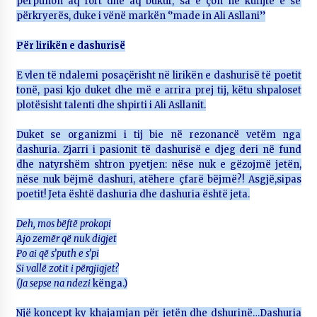
përpunon aq fort dhe aq bukur, sa e çon në kufijtë e së
përkryerës, duke i vënë markën ‘’made in Ali Asllani’’
Për lirikën e dashurisë
E vlen të ndalemi posaçërisht në lirikën e dashurisë të poetit
tonë, pasi kjo duket dhe më e arrira prej tij, këtu shpaloset
plotësisht talenti dhe shpirti i Ali Asllanit.
Duket se organizmi i tij bie në rezonancë vetëm nga
dashuria. Zjarri i pasionit të dashurisë e djeg deri në fund
dhe natyrshëm shtron pyetjen: nëse nuk e gëzojmë jetën,
nëse nuk bëjmë dashuri, atëhere çfarë bëjmë?! Asgjë,sipas
poetit! Jeta është dashuria dhe dashuria është jeta.
Deh, mos bëftë prokopi
Ajo zemër që nuk digjet
Po ai që s’puth e s’pi
Si vallë zotit i përgjigjet?
(Ja sepse na ndezi
kënga.)
Një koncept ky khajamjan për jetën dhe dshurinë…Dashuria