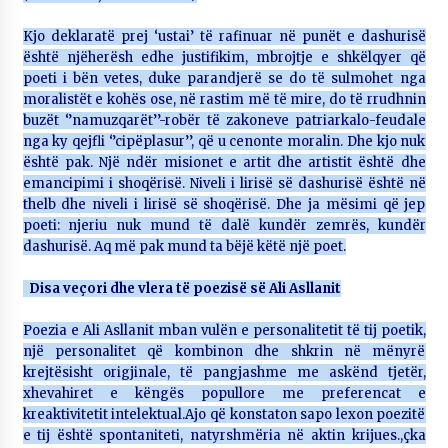
Kjo deklaratë prej ‘ustai’ të rafinuar në punët e dashurisë
është njëherësh edhe justifikim, mbrojtje e shkëlqyer që
poeti i bën vetes, duke parandjerë se do të sulmohet nga
moralistët e kohës ose, në rastim më të mire, do të rrudhnin
buzët ‘’namuzqarët’’-robër të zakoneve patriarkalo-feudale
nga ky qejfli ‘’cipëplasur’’, që u cenonte moralin. Dhe kjo nuk
është pak. Një ndër misionet e artit dhe artistit është dhe
emancipimi i shoqërisë. Niveli i lirisë së dashurisë është në
thelb dhe niveli i lirisë së shoqërisë. Dhe ja mësimi që jep
poeti: njeriu nuk mund të dalë kundër zemrës, kundër
dashurisë. Aq më pak mund ta bëjë këtë një poet.
Disa veçori dhe vlera të poezisë së Ali Asllanit
Poezia e Ali Asllanit mban vulën e personalitetit të tij poetik,
një personalitet që kombinon dhe shkrin në mënyrë
krejtësisht origjinale, të pangjashme me askënd tjetër,
xhevahiret e këngës popullore me preferencat e
kreaktivitetit intelektual.Ajo që konstaton sapo lexon poezitë
e tij është spontaniteti, natyrshmëria në aktin krijues.,çka