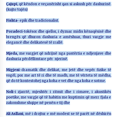
Çajupi
, që këndon e veçanërisht qan si askush për dashurinë.
(kujto Vajën)
Fishta-
epik dhe tradicionalist.
Poradeci
-tokësor dhe qiellor, i dyzuar midis kënaqësisë dhe
brengës që dhuron dashuria e amëshuar, thuri vargje me
elegancë dhe delikatesë të rrallë.
Mjeda,
me vargjet që ndrijnë nga pastërtia e ndjenjave dhe
dashuria përdëllimtare për njerinë.
Migjeni
-dramatik dhe delikat, me jetë dhe vepër fizike të
vogël, por me art të ri dhe të madh, me të vërteta të mëdha,
që do të kontestohej nga koha e vet dhe nga koha e sotme.
Noli
-i zjarrtë, mjeshtër i ritmit dhe i rimave, i akustikës
poetike, me vargje që të habitin me kuptimin që merr fjala e
zakonshme shqipe në penën e tij dhe
Ali Asllani
, më i drojtur e më modest se të parët në dëshirën