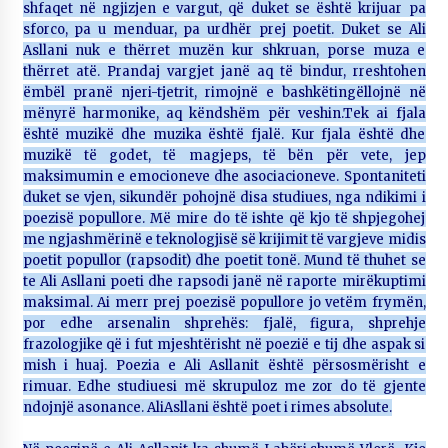
shfaqet në ngjizjen e vargut, që duket se është krijuar pa
sforco, pa u menduar, pa urdhër prej poetit. Duket se Ali
Asllani nuk e thërret muzën kur shkruan, porse muza e
thërret atë. Prandaj vargjet janë aq të bindur, rreshtohen
ëmbël pranë njeri-tjetrit, rimojnë e bashkëtingëllojnë në
mënyrë harmonike, aq këndshëm për veshin.Tek ai fjala
është muzikë dhe muzika është fjalë. Kur fjala është dhe
muzikë të godet, të magjeps, të bën për vete, jep
maksimumin e emocioneve dhe asociacioneve. Spontaniteti
duket se vjen, sikundër pohojnë disa studiues, nga ndikimi i
poezisë popullore. Më mire do të ishte që kjo të shpjegohej
me ngjashmërinë e teknologjisë së krijimit të vargjeve midis
poetit popullor (rapsodit) dhe poetit tonë. Mund të thuhet se
te Ali Asllani poeti dhe rapsodi janë në raporte mirëkuptimi
maksimal. Ai merr prej poezisë popullore jo vetëm frymën,
por edhe arsenalin shprehës: fjalë, figura, shprehje
frazologjike që i fut mjeshtërisht në poezië e tij dhe aspak si
mish i huaj. Poezia e Ali Asllanit është përsosmërisht e
rimuar. Edhe studiuesi më skrupuloz me zor do të gjente
ndojnjë asonance. AliAsllani është poet i rimes absolute.