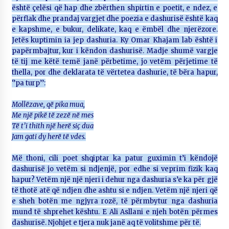
është çelësi që hap dhe zbërthen shpirtin e poetit, e ndez, e
përflak dhe prandaj vargjet dhe poezia e dashurisë është kaq
e kapshme, e bukur, delikate, kaq e ëmbël dhe njerëzore.
Jetës kuptimin ia jep dashuria. Ky Omar Khajam lab është i
papërmbajtur, kur i këndon dashurisë. Madje shumë vargje
të tij me këtë temë janë përbetime, jo vetëm përjetime të
thella, por dhe deklarata të vërtetea dashurie, të bëra hapur,
‘’pa turp’’:
Mollëzave, që pika mua,
Me një pikë të zezë në mes
Të t’i thith një herë siç dua
Jam gati dy herë të vdes.
Më thoni, cili poet shqiptar ka patur guximin t’i këndojë
dashurisë jo vetëm si ndjenjë, por edhe si veprim fizik kaq
hapur? Vetëm një një njeri i dehur nga dashuria s’e ka për gjë
të thotë atë që ndjen dhe ashtu si e ndjen. Vetëm një njeri që
e sheh botën me ngjyra rozë, të përmbytur nga dashuria
mund të shprehet kështu. E Ali Asllani e njeh botën përmes
dashurisë. Njohjet e tjera nuk janë aq të volitshme për të.