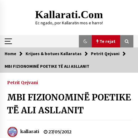
Skip
to
Kallarati.com
content
Ec ngado, por Kallaratin mos e harro!
Te rejat
Home
Krijues & botues Kallaratas
Petrit Qejvani
Te rejat
MBI FIZIONOMINË POETIKE TË ALI ASLLANIT
DURRËS: ZGJEDHJE TË REJA TË DEGËS SË
SHOQATËS “KALLARATI”
Petrit Qejvani
16/07/2026
MBI FIZIONOMINË POETIKE
Gazeta Kallarati nr. 118
07/07/2026
TË ALI ASLLANIT
SI U ARRIT TË REALIZOHEJ PERLA FOLKLORIKE
“JANINËS Ç’I PANË SYTË”
06/06/2026
kallarati
27/05/2012