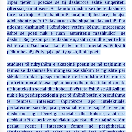
Tipar tjetër i poezisë së tij dashurore është sinqeriteti,
çiltërsia çarmatosëse. Ai i këndon dashurisë dhe të dashurës
fare pa droje. Ai të habit më kurajon djaloshare, thuajse
adoleshente poër të dashuruar dhe shpallur dashurinë. Por
ndoshta dashurisë i këndohet vetëm kështu…Interesante
është se poeti nuk e ruan ‘’autoritetin mashkullor’’ në
dashuri. Siç gëzon për të dashurën, ashtu qan dhe për të kur
është rasti. Dashuria i ka të dy anët e medaljes. Vidi,vidi
pëllumbeshë,për ty qaj e për ty qesh, thotë poeti.
Studiues të ndryshëm e akuzojnë poetin se në trajtimin e
temës së dashurisë ka mangësi ose shikim të ngushtë për
shkak se nuk e pasqyron botën e brendshme të femrës,
portretin moral të asaj, që adhuron dhe nuk e inkuadron atë
në kontekstin social dhe kohor…E vërteta është se Ali Asllani
nuk e ka predispozicionin për të dhënë botën e brendshme
të femrës, interesat shpirtërore apo intelektuale,
përkatësinë sociale, pra personalitetin e saj. Ai e veçon
dashurinë nga lëvozhga sociale dhe kohore, ashtu si
peshkatarët e perlave që flakin guackat dhe ruajnë vetëm
perlat. Poetit i intereson femra në përgjithësi…E