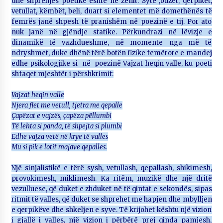
dhe shprehjes poetike është në zenit. Sytë ,buzët, qerpikët,
vetullat, këmbët, beli, duart si elementet më domethënës të
femrës janë shpesh të pranishëm në poezinë e tij. Por ato
nuk janë në gjëndje statike. Përkundrazi në lëvizje e
dinamikë të vazhdueshme, në momente nga më të
ndryshmet, duke dhënë tërë botën fizike femërore e mandej
edhe psikologjike si në poezinë Vajzat heqin valle, ku poeti
shfaqet mjeshtër i përshkrimit:
Vajzat heqin valle
Njera flet me vetull, tjetra me qepalle
Çapëzat e vajzës, çapëza pëllumbi
Të lehta si panda, të shpejta si plumbi
Edhe vajza vetë në krye të valles
Mu si pik e lotit majave qepalles.
Një sinjalistikë e tërë sysh, vetullash, qepallash, shikimesh,
provokimesh, miklimesh. Ka ritëm, muzikë dhe një dritë
vezulluese, që duket e zhduket në të qintat e sekondës, sipas
ritmit të valles, që duket se shprehet me hapjen dhe mbylljen
e qerpikëve dhe shkeljen e syve. Të krijohet kështu një vizion
i gjallë i valles, një vizion i përbërë prej qinda pamjesh,