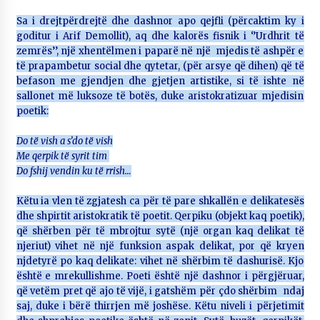
Sa i drejtpërdrejtë dhe dashnor apo qejfli (përcaktim ky i
goditur i Arif Demollit), aq dhe kalorës fisnik i ‘’Urdhrit të
zemrës’’, një xhentëlmen i paparë në një mjedis të ashpër e
të prapambetur social dhe qytetar, (për arsye që dihen) që të
befason me gjendjen dhe gjetjen artistike, si të ishte në
sallonet më luksoze të botës, duke aristokratizuar mjedisin
poetik:
Do të vish a s’do të vish
Me qerpik të syrit tim
Do fshij vendin ku të rrish…
Këtu ia vlen të zgjatesh ca për të pare shkallën e delikatesës
dhe shpirtit aristokratik të poetit. Qerpiku (objekt kaq poetik),
që shërben për të mbrojtur sytë (një organ kaq delikat të
njeriut) vihet në një funksion aspak delikat, por që kryen
njdetyrë po kaq delikate: vihet në shërbim të dashurisë. Kjo
është e mrekullishme. Poeti është një dashnor i përgjëruar,
që vetëm pret që ajo të vijë, i gatshëm për çdo shërbim ndaj
saj, duke i bërë thirrjen më joshëse. Këtu niveli i përjetimit