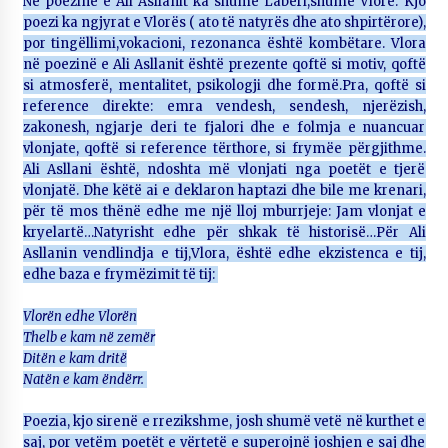
Në poezinë e Ali Asllanit ka shumë Labëri,shumë Vlorë. Kjo
poezi ka ngjyrat e Vlorës ( ato të natyrës dhe ato shpirtërore),
por tingëllimi,vokacioni, rezonanca është kombëtare. Vlora
në poezinë e Ali Asllanit është prezente qoftë si motiv, qoftë
si atmosferë, mentalitet, psikologji dhe formë.Pra, qoftë si
reference direkte: emra vendesh, sendesh, njerëzish,
zakonesh, ngjarje deri te fjalori dhe e folmja e nuancuar
vlonjate, qoftë si reference tërthore, si frymëe përgjithme.
Ali Asllani është, ndoshta më vlonjati nga poetët e tjerë
vlonjatë. Dhe këtë ai e deklaron haptazi dhe bile me krenari,
për të mos thënë edhe me një lloj mburrjeje: Jam vlonjat e
kryelartë…Natyrisht edhe për shkak të historisë…Për Ali
Asllanin vendlindja e tij,Vlora, është edhe ekzistenca e tij,
edhe baza e frymëzimit të tij:
Vlorën edhe Vlorën
Thelb e kam në zemër
Ditën e kam dritë
Natën e kam ëndërr.
Poezia, kjo sirenë e rrezikshme, josh shumë vetë në kurthet e
saj, por vetëm poetët e vërtetë e superojnë joshjen e saj dhe