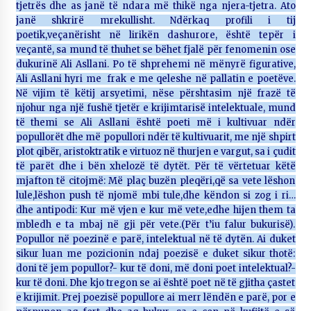
tjetrës dhe as janë të ndara më thikë nga njera-tjetra. Ato
janë shkrirë mrekullisht. Ndërkaq profili i tij
poetik,veçanërisht në lirikën dashurore, është tepër i
veçantë, sa mund të thuhet se bëhet fjalë për fenomenin ose
dukurinë Ali Asllani. Po të shprehemi në mënyrë figurative,
Ali Asllani hyri me frak e me qeleshe në pallatin e poetëve.
Në vijim të këtij arsyetimi, nëse përshtasim një frazë të
njohur nga një fushë tjetër e krijimtarisë intelektuale, mund
të themi se Ali Asllani është poeti më i kultivuar ndër
popullorët dhe më popullori ndër të kultivuarit, me një shpirt
plot qibër, aristoktratik e virtuoz në thurjen e vargut, sa i çudit
të parët dhe i bën xhelozë të dytët. Për të vërtetuar këtë
mjafton të citojmë: Më plaç buzën pleqëri,që sa vete lëshon
lule,lëshon push të njomë mbi tule,dhe këndon si zog i ri…
dhe antipodi: Kur më vjen e kur më vete,edhe hijen them ta
mbledh e ta mbaj në gji për vete.(Për t’iu falur bukurisë).
Popullor në poezinë e parë, intelektual në të dytën. Ai duket
sikur luan me pozicionin ndaj poezisë e duket sikur thotë:
doni të jem popullor?- kur të doni, më doni poet intelektual?-
kur të doni. Dhe kjo tregon se ai është poet në të gjitha çastet
e krijimit. Prej poezisë popullore ai merr lëndën e parë, por e