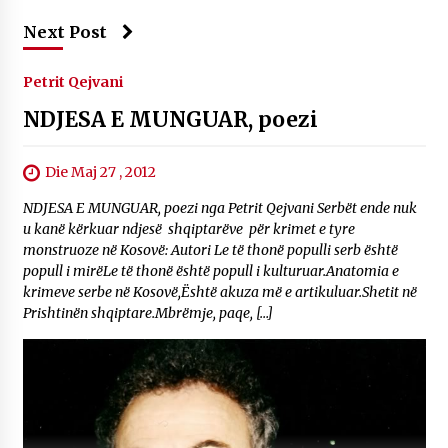
Next Post
Petrit Qejvani
NDJESA E MUNGUAR, poezi
Die Maj 27 , 2012
NDJESA E MUNGUAR, poezi nga Petrit Qejvani Serbët ende nuk
u kanë kërkuar ndjesë shqiptarëve për krimet e tyre
monstruoze në Kosovë: Autori Le të thonë populli serb është
popull i mirëLe të thonë është popull i kulturuar.Anatomia e
krimeve serbe në Kosovë,Është akuza më e artikuluar.Shetit në
Prishtinën shqiptare.Mbrëmje, paqe, […]