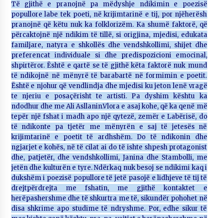
Të gjithë e pranojnë pa mëdyshje ndikimin e poezisë
popullore labe tek poeti, në krijimtarinë e tij, por njëherësh
pranojnë që këtu nuk ka folklorizëm. Ka shumë faktorë, që
përcaktojnë një ndikim të tillë, si origjina, mjedisi, edukata
familjare, natyra e shkollës dhe vendshkollimi, shijet dhe
preferencat individuale si dhe predispozicioni emocinal,
shpirtëror. Është e qartë se të gjithë këta faktorë nuk mund
të ndikojnë në mënyrë të barabartë në formimin e poetit.
Është e njohur që vendlindja dhe mjedisi ku jeton lenë vragë
te njeriu e posaçërisht te artisti. Pa dyshim kështu ka
ndodhur dhe me Ali Asllanin.Vlora e asaj kohe, që ka qenë më
tepër një fshat i madh apo një qytezë, zemër e Labërisë, do
të ndikonte pa tjetër me mënyrën e saj të jetesës në
krijimtarinë e poetit të ardhshëm. Do të ndikonin dhe
ngjarjet e kohës, në të cilat ai do të ishte shpesh protagonist
dhe, patjetër, dhe vendshkollimi, Janina dhe Stambolli, me
jetën dhe kulturën e tyre. Ndërkaq nuk besoj se ndikimi kaq i
dukshëm i poezisë popullore të jetë pasojë e lidhjeve të tij të
drejtpërdrejta me fshatin, me gjithë kontaktet e
herëpashershme dhe të shkurtra me të, sikundër pohohet në
disa shkrime apo studime të ndryshme. Por, edhe sikur të