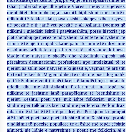
mos kishte qenë kështu, pra, pa vajtjet e herëpashershme në
fshat ( ndërkohë që dhe jeta e Vlorës , mënyra e jetesës,
mentaliteti dominohej nga sharmi lab), dëshmia më e mirë e
ndikimit të folklorit lab, pavarësisht shkaqeve dhe arsyeve,
në poezinë e tij janë vet poezitë e Ali Asllanit. Doemos që
ndikimi i mjedisit është i paevitueshëm, porse historia jep
plot shembuj që njerëz të ndryshëm, talente të ndryshëm, të
rritur në të njëjtin mjedis, kanë patur formime të ndryshme
e sidomos afinitete e preferenca të ndryshme krijuese.
Madje dhe natyra e shollës dhe shkollimit shpesh nuk
përcakton destinacionin profesional apo intelektual të të
njeriut, as stilin ose natyrën e krijuesit e, veçmas, të artistit.
Po të ishte kështu, Migjeni duhej të ishte një poet dogmatik,
që t’i këndonte zotit (ai bëri krejt të kundërtën) e po ashtu
ndodhi dhe me Ali Asllanin. Preferencat, më tepër se
ndikime të jashtme janë parapëlqime të brendshme të
njeriut. Kështu, poeti ynë nuk ishte folklorist, nuk bëri
studime për folklor, as kreu studime për letërsi. Përkundrazi
mbaroi një shkollë të lartë për drejtësi. Por kjo nuk e pengoi
atë të bëhet poet, pasi poet ai kishte lindur. Kështu që, prania
e ndikimit të poezisë popullore te ai është më tepër çështje
afiniteti, një lidhje e natyrshme e poetit me folklorin. Ai e