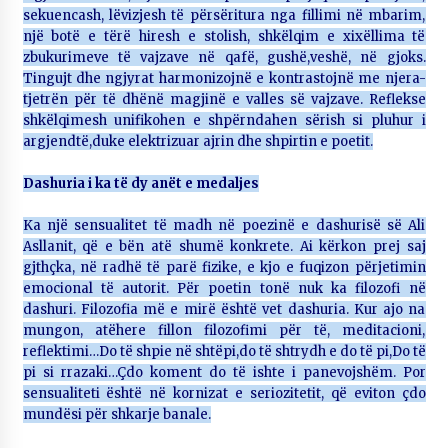
sekuencash, lëvizjesh të përsëritura nga fillimi në mbarim,
një botë e tërë hiresh e stolish, shkëlqim e xixëllima të
zbukurimeve të vajzave në qafë, gushë,veshë, në gjoks.
Tingujt dhe ngjyrat harmonizojnë e kontrastojnë me njera-
tjetrën për të dhënë magjinë e valles së vajzave. Reflekse
shkëlqimesh unifikohen e shpërndahen sërish si pluhur i
argjendtë,duke elektrizuar ajrin dhe shpirtin e poetit.
Dashuria i ka të dy anët e medaljes
Ka një sensualitet të madh në poezinë e dashurisë së Ali
Asllanit, që e bën atë shumë konkrete. Ai kërkon prej saj
gjthçka, në radhë të parë fizike, e kjo e fuqizon përjetimin
emocional të autorit. Për poetin tonë nuk ka filozofi në
dashuri. Filozofia më e mirë është vet dashuria. Kur ajo na
mungon, atëhere fillon filozofimi për të, meditacioni,
reflektimi…Do të shpie në shtëpi,do të shtrydh e do të pi,Do të
pi si rrazaki…Çdo koment do të ishte i panevojshëm. Por
sensualiteti është në kornizat e seriozitetit, që eviton çdo
mundësi për shkarje banale.