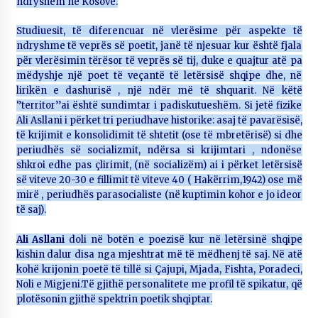
ndryshëm në Kosovë.
KALLARATI NË AKSIONET KOMBËTARE PËR
RINDËRTIMIN E VENDIT – NGA ÇIZE XHAFERAJ
Studiuesit, të diferencuar në vlerësime për aspekte të
22/09/2025
ndryshme të veprës së poetit, janë të njesuar kur është fjala
për vlerësimin tërësor të veprës së tij, duke e quajtur atë pa
– ËNGJËLL HASIMAJ – “KUJTIMET E MIA PËR
mëdyshje një poet të veçantë të letërsisë shqipe dhe, në
KALLARATIN SI MËSUES I MATEMATIKËS, POR
EDHE SI NJË BANOR I PËRKOHSHËM I TIJ”
lirikën e dashurisë , një ndër më të shquarit. Në këtë
12/09/2025
‘’territor’’ai është sundimtar i padiskutueshëm. Si jetë fizike
Ali Asllani i përket tri periudhave historike: asaj të pavarësisë,
Gazeta Kallarati nr. 114
të krijimit e konsolidimit të shtetit (ose të mbretërisë) si dhe
06/02/2025
periudhës së socializmit, ndërsa si krijimtari , ndonëse
shkroi edhe pas çlirimit, (në socializëm) ai i përket letërsisë
së viteve 20-30 e fillimit të viteve 40 ( Hakërrim,1942) ose më
mirë , periudhës parasocialiste (në kuptimin kohor e jo ideor
të saj).
Ali Asllani
doli në botën e poezisë kur në letërsinë shqipe
kishin dalur disa nga mjeshtrat më të mëdhenj të saj. Në atë
kohë krijonin poetë të tillë si Çajupi, Mjada, Fishta, Poradeci,
Noli e Migjeni.Të gjithë personalitete me profil të spikatur, që
plotësonin gjithë spektrin poetik shqiptar.