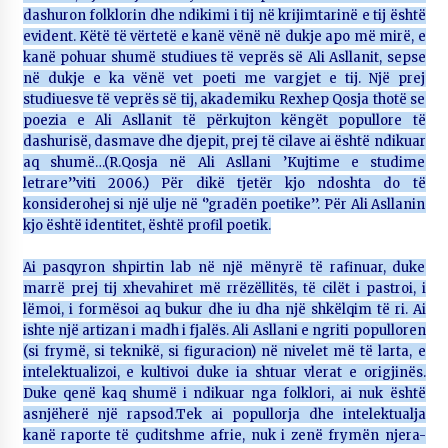
dashuron folklorin dhe ndikimi i tij në krijimtarinë e tij është
evident. Këtë të vërtetë e kanë vënë në dukje apo më mirë, e
kanë pohuar shumë studiues të veprës së Ali Asllanit, sepse
në dukje e ka vënë vet poeti me vargjet e tij. Një prej
studiuesve të veprës së tij, akademiku Rexhep Qosja thotë se
poezia e Ali Asllanit të përkujton këngët popullore të
dashurisë, dasmave dhe djepit, prej të cilave ai është ndikuar
aq shumë…(R.Qosja në Ali Asllani ’Kujtime e studime
letrare’’viti 2006.) Për dikë tjetër kjo ndoshta do të
konsiderohej si një ulje në ‘’gradën poetike’’. Për Ali Asllanin
kjo është identitet, është profil poetik.
Ai pasqyron shpirtin lab në një mënyrë të rafinuar, duke
marrë prej tij xhevahiret më rrëzëllitës, të cilët i pastroi, i
lëmoi, i formësoi aq bukur dhe iu dha një shkëlqim të ri. Ai
ishte një artizan i madh i fjalës. Ali Asllani e ngriti populloren
(si frymë, si teknikë, si figuracion) në nivelet më të larta, e
intelektualizoi, e kultivoi duke ia shtuar vlerat e origjinës.
Duke qenë kaq shumë i ndikuar nga folklori, ai nuk është
asnjëherë një rapsod.Tek ai popullorja dhe intelektualja
kanë raporte të çuditshme afrie, nuk i zenë frymën njera-