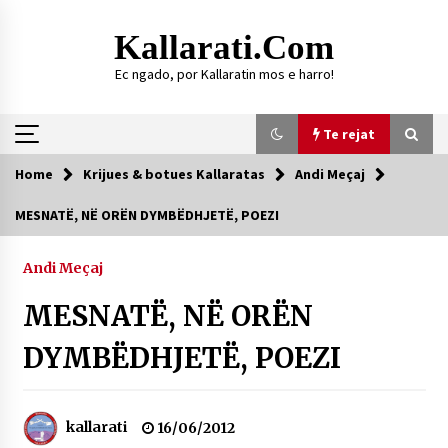
Skip
to
Kallarati.com
content
Ec ngado, por Kallaratin mos e harro!
Te rejat
Home
Krijues & botues Kallaratas
Andi Meçaj
Te rejat
MESNATË, NË ORËN DYMBËDHJETË, POEZI
DURRËS: ZGJEDHJE TË REJA TË DEGËS SË
SHOQATËS “KALLARATI”
Andi Meçaj
16/07/2026
MESNATË, NË ORËN
Gazeta Kallarati nr. 118
07/07/2026
DYMBËDHJETË, POEZI
SI U ARRIT TË REALIZOHEJ PERLA FOLKLORIKE
“JANINËS Ç’I PANË SYTË”
06/06/2026
kallarati
16/06/2012