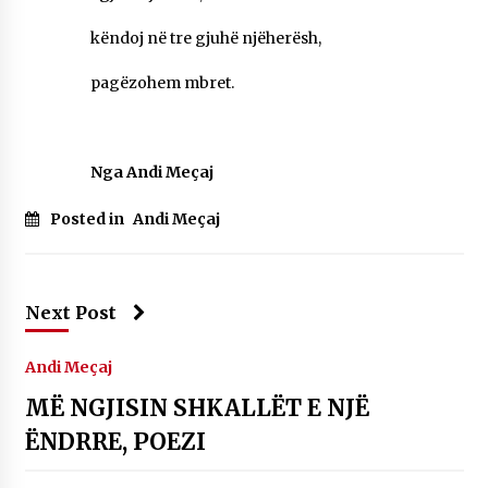
këndoj në tre gjuhë njëherësh,
pagëzohem mbret.
Nga Andi Meçaj
Posted in
Andi Meçaj
Next Post
Andi Meçaj
MË NGJISIN SHKALLËT E NJË
ËNDRRE, POEZI