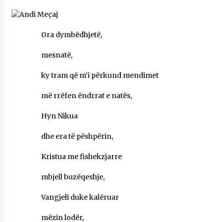
NË KALLARAT, NË “FSHATIN E DJEGUR” U
ZHVILLUA EDICIONI I TRETË I PIKNIKU
PRANVEROR
Ora dymbëdhjetë,
26/05/2026
mesnatë,
Gazeta Kallarati nr. 117
03/05/2026
ky tram që m’i përkund mendimet
Gazeta Kallarati nr. 116
më rrëfen ëndrrat e natës,
28/01/2026
Hyn Nikua
Mbi kockat e martirëve ngrihet Atdheu
17/10/2025
dhe era të pëshpërin,
Gazeta Kallarati nr. 115
Kristua me fishekzjarre
14/10/2025
mbjell buzëqeshje,
Faksimilet e një 83 vjetori lufte: Çfarë shkruan
Vexhi Buharaja për Heroin e Popullit, Mumin
Vangjeli duke kalëruar
Selami.
04/10/2025
mëzin lodër,