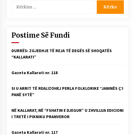
Kërko
për:
Postime Së Fundi
DURRËS: ZGJEDHJE TË REJA TË DEGËS SË SHOQATËS
“KALLARATI”
Gazeta Kallarati nr. 118
SI U ARRIT TË REALIZOHEJ PERLA FOLKLORIKE “JANINËS Ç’I
PANË SYTË”
NË KALLARAT, NË “FSHATIN E DJEGUR” U ZHVILLUA EDICIONI
I TRETË I PIKNIKU PRANVEROR
Gazeta Kallarati nr. 117