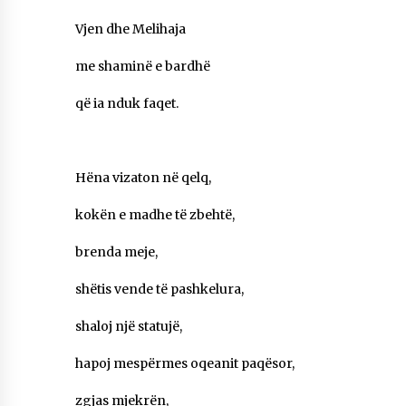
KALLARATI NË AKSIONET KOMBËTARE PËR
RINDËRTIMIN E VENDIT – NGA ÇIZE XHAFERAJ
Vjen dhe Melihaja
22/09/2025
me shaminë e bardhë
– ËNGJËLL HASIMAJ – “KUJTIMET E MIA PËR
KALLARATIN SI MËSUES I MATEMATIKËS, POR
që ia nduk faqet.
EDHE SI NJË BANOR I PËRKOHSHËM I TIJ”
12/09/2025
Gazeta Kallarati nr. 114
Hëna vizaton në qelq,
06/02/2025
kokën e madhe të zbehtë,
brenda meje,
shëtis vende të pashkelura,
shaloj një statujë,
hapoj mespërmes oqeanit paqësor,
zgjas mjekrën,