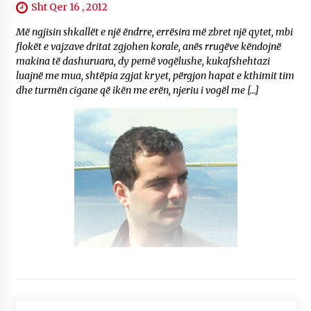
Sht Qer 16 , 2012
Më ngjisin shkallët e një ëndrre, errësira më zbret një qytet, mbi
flokët e vajzave dritat zgjohen korale, anës rrugëve këndojnë
makina të dashuruara, dy pemë vogëlushe, kukafshehtazi
luajnë me mua, shtëpia zgjat kryet, përgjon hapat e kthimit tim
dhe turmën cigane që ikën me erën, njeriu i vogël me […]