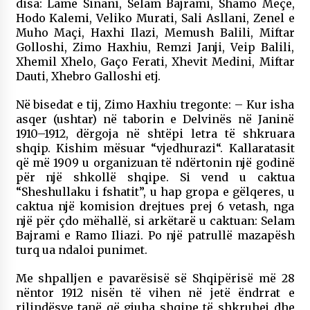
disa: Lame Sinani, Selam Bajrami, Shamo Meçe,
Hodo Kalemi, Veliko Murati, Sali Asllani, Zenel e
Muho Maçi, Haxhi Ilazi, Memush Balili, Miftar
Golloshi, Zimo Haxhiu, Remzi Janji, Veip Balili,
Xhemil Xhelo, Gaço Ferati, Xhevit Medini, Miftar
Dauti, Xhebro Galloshi etj.
Në bisedat e tij, Zimo Haxhiu tregonte: – Kur isha
asqer (ushtar) në taborin e Delvinës në Janinë
1910–1912, dërgoja në shtëpi letra të shkruara
shqip. Kishim mësuar “vjedhurazi“. Kallaratasit
që më 1909 u organizuan të ndërtonin një godinë
për një shkollë shqipe. Si vend u caktua
“Sheshullaku i fshatit”, u hap gropa e gëlqeres, u
caktua një komision drejtues prej 6 vetash, nga
një për çdo mëhallë, si arkëtarë u caktuan: Selam
Bajrami e Ramo Iliazi. Po një patrullë mazapësh
turq ua ndaloi punimet.
Me shpalljen e pavarësisë së Shqipërisë më 28
nëntor 1912 nisën të vihen në jetë ëndrrat e
rilindësve tanë që gjuha shqipe të shkruhej dhe