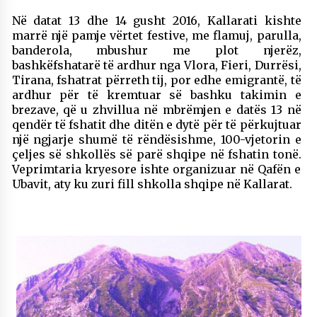
KALLARATI NË AKSIONET KOMBËTARE PËR
Në datat 13 dhe 14 gusht 2016, Kallarati kishte
RINDËRTIMIN E VENDIT – NGA ÇIZE XHAFERAJ
marrë një pamje vërtet festive, me flamuj, parulla,
22/09/2025
banderola, mbushur me plot njerëz,
bashkëfshatarë të ardhur nga Vlora, Fieri, Durrësi,
– ËNGJËLL HASIMAJ – “KUJTIMET E MIA PËR
KALLARATIN SI MËSUES I MATEMATIKËS, POR
Tirana, fshatrat përreth tij, por edhe emigrantë, të
EDHE SI NJË BANOR I PËRKOHSHËM I TIJ”
ardhur për të kremtuar së bashku takimin e
12/09/2025
brezave, që u zhvillua në mbrëmjen e datës 13 në
qendër të fshatit dhe ditën e dytë për të përkujtuar
Gazeta Kallarati nr. 114
një ngjarje shumë të rëndësishme, 100-vjetorin e
06/02/2025
çeljes së shkollës së parë shqipe në fshatin tonë.
Veprimtaria kryesore ishte organizuar në Qafën e
Ubavit, aty ku zuri fill shkolla shqipe në Kallarat.