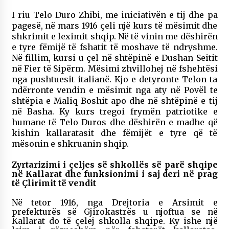
I riu Telo Duro Zhibi, me iniciativën e tij dhe pa
pagesë, në mars 1916 çeli një kurs të mësimit dhe
shkrimit e leximit shqip. Në të vinin me dëshirën
e tyre fëmijë të fshatit të moshave të ndryshme.
Në fillim, kursi u çel në shtëpinë e Dushan Seitit
në Fier të Sipërm. Mësimi zhvillohej në fshehtësi
nga pushtuesit italianë. Kjo e detyronte Telon ta
ndërronte vendin e mësimit nga aty në Povël te
shtëpia e Maliq Boshit apo dhe në shtëpinë e tij
në Basha. Ky kurs tregoi frymën patriotike e
humane të Telo Duros dhe dëshirën e madhe që
kishin kallaratasit dhe fëmijët e tyre që të
mësonin e shkruanin shqip.
Zyrtarizimi i çeljes së shkollës së parë shqipe
në Kallarat dhe funksionimi i saj deri në prag
të Çlirimit të vendit
Në tetor 1916, nga Drejtoria e Arsimit e
prefekturës së Gjirokastrës u njoftua se në
Kallarat do të çelej shkolla shqipe. Ky ishe një