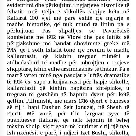
evidentimi dhe përkujtimi i ngjarjeve historike të
fshatit tonë. Çelja e shkollës shqipe këtu në
Kallarat 100 vjet më parë është një ngjarje e
madhe historike, që nuk mund ta linim pa e
përkujtuar. Pas shpalljes së Pavarësisë
kombëtare më 1912 në Vlorë dhe pas luftës së
përgjakshme me bandat shoviniste greke më
1914, që i solli fshatit tonë një rrënim të madh,
kallaratasit, që kishin treguar trimëri e
atdhedashuri të madhe për mbrojtjen e trojeve
shqiptare, ishin edhe arsimdashës të thekur. Pa e
marrë veten mirë nga pasojat e luftës dramatike
të 1914-ës, sapo u krijua rasti për hapje shkolle,
kallaratasit që kishin hapësira shtëpiake, u
treguan të gatshëm të hapnin dyert për këtë
qëllim. Fillimisht, më mars 1916 dyert e banesës
së tij i hapi Dushan Seit Jonuzaj, në Shesh të
Fierit. Më vonë, për t`iu larguar syve të
pushtuesve italianë, që nuk lejonin të bëhej
mësim shqip, siç tregon në kujtimet e tij një nga
ish-nxënësit e parë, i ndjeri Izet Bushi, shkolla,