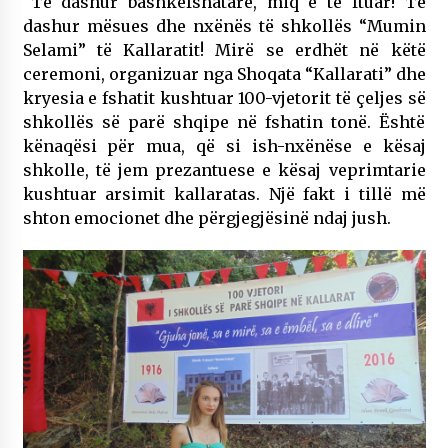
“Të dashur bashkëfshatarë, miq e të ftuar! Të
dashur mësues dhe nxënës të shkollës “Mumin
Selami” të Kallaratit! Mirë se erdhët në këtë
ceremoni, organizuar nga Shoqata “Kallarati” dhe
kryesia e fshatit kushtuar 100-vjetorit të çeljes së
shkollës së parë shqipe në fshatin tonë. Është
kënaqësi për mua, që si ish-nxënëse e kësaj
shkolle, të jem prezantuese e kësaj veprimtarie
kushtuar arsimit kallaratas. Një fakt i tillë më
shton emocionet dhe përgjegjësinë ndaj jush.