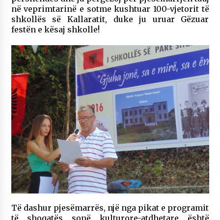
në veprimtarinë e sotme kushtuar 100-vjetorit të
shkollës së Kallaratit, duke ju uruar Gëzuar
festën e kësaj shkolle!
Të dashur pjesëmarrës, një nga pikat e programit
të shoqatës sonë kulturore-atdhetare është