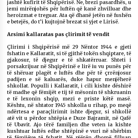
jashtë kufirit të Shqipërisë. Ne, brezi pasardhës, u
jemi mirënjohës për luftën që kanë zhvilluar dhe
heroizmat e treguar. Ata që dhanë jetën në fushën
e betejës, do t’i kujtojnë brezat si yjet e Lirisë.
Arsimi kallaratas pas çlirimit të vendit
Çlirimi i Shqipërisë më 29 Nëntor 1944 e gjeti
fshatin e Kallaratit, si të gjithë tokën shqiptare, të
gjakosur, të djegur e të shkatërruar. Shteti i
porsakrijuar në Shqipërinë e lirë iu vu punës për
të shëruar plagët e luftës dhe për të çrrënjosur
padijen e së kaluarës, duke hapur menjëherë
shkollat. Populli i Kallaratit, i cili kishte dëshirë
të madhe që fëmijët e tij të mësonin të shkruanin
e të lexonin shqip, mezi e priste këtë masë.
Kështu, në shtator 1945 shkolla u rihap, po meqë
ndërtesa e paraçlirimit ishte djegur, si shkollë
atë vit u përdor shtëpia e Duze Bajramit, në Qafë
të Ubavit. Ajo tërë familjen dhe veten ia kishte
kushtuar luftës edhe shtëpinë e vuri në shërbim
të fëmijëve të fshatit. Në njërën dhomë filluan