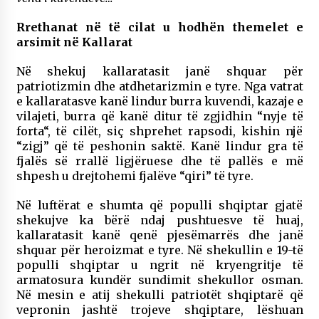
Rrethanat në të cilat u hodhën themelet e
arsimit në Kallarat
Në shekuj kallaratasit janë shquar për
patriotizmin dhe atdhetarizmin e tyre. Nga vatrat
e kallaratasve kanë lindur burra kuvendi, kazaje e
vilajeti, burra që kanë ditur të zgjidhin “nyje të
forta“, të cilët, siç shprehet rapsodi, kishin një
“zigj” që të peshonin saktë. Kanë lindur gra të
fjalës së rrallë ligjëruese dhe të pallës e më
shpesh u drejtohemi fjalëve “qiri” të tyre.
Në luftërat e shumta që populli shqiptar gjatë
shekujve ka bërë ndaj pushtuesve të huaj,
kallaratasit kanë qenë pjesëmarrës dhe janë
shquar për heroizmat e tyre. Në shekullin e 19-të
populli shqiptar u ngrit në kryengritje të
armatosura kundër sundimit shekullor osman.
Në mesin e atij shekulli patriotët shqiptarë që
vepronin jashtë trojeve shqiptare, lëshuan