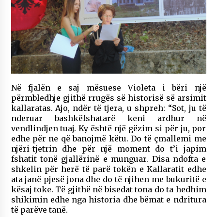
Në fjalën e saj mësuese Violeta i bëri një
përmbledhje gjithë rrugës së historisë së arsimit
kallaratas. Ajo, ndër të tjera, u shpreh:
“Sot, ju të
nderuar bashkëfshatarë keni ardhur në
vendlindjen tuaj. Ky është një gëzim si për ju, por
edhe për ne që banojmë këtu. Do të çmallemi me
njëri-tjetrin dhe për një moment do t’i japim
fshatit tonë gjallërinë e munguar. Disa ndofta e
shkelin për herë të parë tokën e Kallaratit edhe
ata janë pjesë jona dhe do të njihen me bukuritë e
kësaj toke. Të gjithë në bisedat tona do ta hedhim
shikimin edhe nga historia dhe bëmat e ndritura
të parëve tanë.