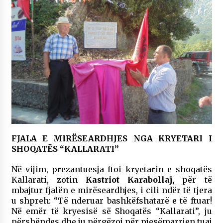
FJALA E MIRËSEARDHJES NGA KRYETARI I
SHOQATËS “KALLARATI”
Në vijim, prezantuesja ftoi kryetarin e shoqatës
Kallarati, zotin
Kastriot Karabollaj,
për të
mbajtur fjalën e mirëseardhjes, i cili ndër të tjera
u shpreh: “Të nderuar bashkëfshatarë e të ftuar!
Në emër të kryesisë së Shoqatës “Kallarati”, ju
përshëndes dhe ju përgëzoj për pjesëmarrjen tuaj