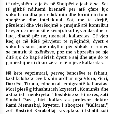
të ndryshëm të jetës në Shqipëri e jashtë saj. Sot
të gjithë ndihemi krenarë për atë çfarë kjo
shkollë na dha për edukimin dhe formimin tonë
shoqëror dhe intelektual. Sot, me të drejtë,
përulemi dhe vlerësojmë e çmojmë atë kontribut
të vyer që mësuesit e kësaj shkolle, vendas dhe të
huaj, dhanë për ne, nxënësit kallaratas. Të vjen
keq që në këtë përvjetor të njëqindtë, dyert e
shkollës sonë janë mbyllur për shkak të rënies
së numrit të nxënësve, por me shpresën se një
ditë ajo do hapë sërish dyert e saj dhe atje do të
gumëzhijnë si dikur zërat e fëmijëve kallaratas.
Në këtë veprimtari, përveç banorëve të fshatit,
bashkëfshatarëve kishin ardhur nga Vlora, Fieri,
Durrësi, Tirana, edhe mjaft emigrantë kallaratas.
Mori pjesë gjithashtu ish-kryetari i Komunës dhe
aktualisht nënkryetar i Bashkisë së Himarës, zoti
Simbol Pazaj, biri kallaratas profesor doktor
Rami Memushaj, kryetari i shoqatës “Kallarati”,
zoti Kastriot Karabollaj, kryeplaku i fshatit zoti