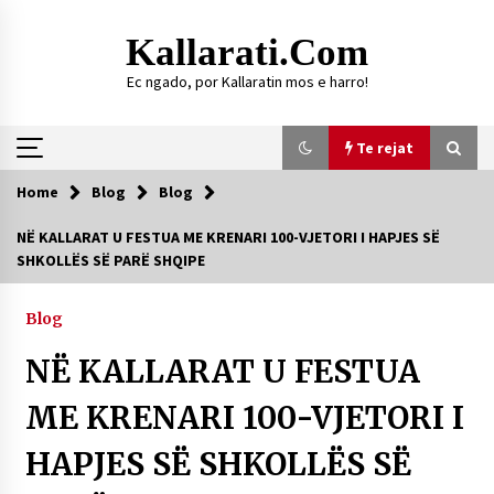
Skip
to
Kallarati.com
content
Ec ngado, por Kallaratin mos e harro!
Te rejat
Home
Blog
Blog
Te rejat
NË KALLARAT U FESTUA ME KRENARI 100-VJETORI I HAPJES SË
SHKOLLËS SË PARË SHQIPE
DURRËS: ZGJEDHJE TË REJA TË DEGËS SË
SHOQATËS “KALLARATI”
16/07/2026
Blog
Gazeta Kallarati nr. 118
NË KALLARAT U FESTUA
07/07/2026
ME KRENARI 100-VJETORI I
SI U ARRIT TË REALIZOHEJ PERLA FOLKLORIKE
“JANINËS Ç’I PANË SYTË”
HAPJES SË SHKOLLËS SË
06/06/2026