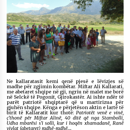
Ne kallaratasit kemi qenë pjesë e lëvizjes së
madhe për zgjimin kombëtar. Miftar Ali Kallarati,
me abetaret shqipe në gji, ngriu në malet me borë
në Selckë të Pogonit, Gjirokastër. Ai ishte ndër të
parët patriotë shqiptarë që u martirizua për
gjuhën shqipe. Kënga e përjetëson aktin e lartë të
birit të Kallaratit kur thotë:
Patriotët venë e vinë,
ç’thonë për Miftar Alinë, 40 ditë që nga Stambolli,
Udha mbarësi s’i solli, kur i hoqën xhamadanë, Ranë
vivlat (abetaret) radhë-radhë….