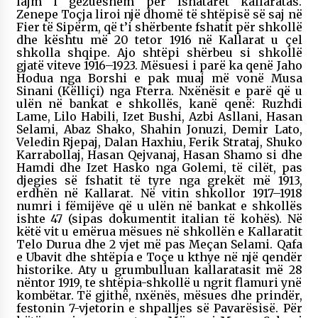
lajm i gëzueshëm për fshatarët kallaratas.
Zenepe Toçja liroi një dhomë të shtëpisë së saj në
Fier të Sipërm, që t’i shërbente fshatit për shkollë
dhe kështu më 20 tetor 1916 në Kallarat u çel
shkolla shqipe. Ajo shtëpi shërbeu si shkollë
gjatë viteve 1916–1923. Mësuesi i parë ka qenë Jaho
Hodua nga Borshi e pak muaj më vonë Musa
Sinani (Këlliçi) nga Fterra. Nxënësit e parë që u
ulën në bankat e shkollës, kanë qenë: Ruzhdi
Lame, Lilo Habili, Izet Bushi, Azbi Asllani, Hasan
Selami, Abaz Shako, Shahin Jonuzi, Demir Lato,
Veledin Rjepaj, Dalan Haxhiu, Ferik Strataj, Shuko
Karrabollaj, Hasan Qejvanaj, Hasan Shamo si dhe
Hamdi dhe Izet Hasko nga Golemi, të cilët, pas
djegies së fshatit të tyre nga grekët më 1913,
erdhën në Kallarat. Në vitin shkollor 1917–1918
numri i fëmijëve që u ulën në bankat e shkollës
ishte 47 (sipas dokumentit italian të kohës). Në
këtë vit u emërua mësues në shkollën e Kallaratit
Telo Durua dhe 2 vjet më pas Meçan Selami. Qafa
e Ubavit dhe shtëpia e Toçe u kthye në një qendër
historike. Aty u grumbulluan kallaratasit më 28
nëntor 1919, te shtëpia-shkollë u ngrit flamuri ynë
kombëtar. Të gjithë, nxënës, mësues dhe prindër,
festonin 7-vjetorin e shpalljes së Pavarësisë. Për