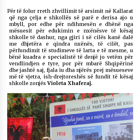
Për të folur rreth zhvillimit të arsimit në Kallarat
që nga çelja e shkollës së parë e derisa ajo u
mbyll, por edhe për ndihmesën e dhënë nga
mësuesit për edukimin e nxënësve të kësaj
shkolle të dashur, nga gjiri i së cilës kanë dalë
me dhjetëra e qindra nxënës, të cilët, pas
përfundimit të studimeve të larta e të mesme, u
bënë kuadra e specialistë të denjë jo vetëm për
vendlindjen e tyre, por për mbarë Shqipërinë
dhe jashtë saj, fjala iu dha njërës prej mësueseve
më të vjetra, ish-drejtoreshës së fundit të kësaj
shkolle zonjës
Violeta Xhaferaj.