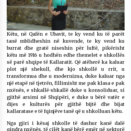
Këtu, në Qafën e Ubavit, te ky vend ku të parët
tanë mblidheshin në kuvende, te ky vend ku
burrat dhe gratë niseshin për luftë, pikërisht
këtu më 1916 u hodhën edhe themelet e shkollës
së parë shqipe të Kallaratit. Që atëherë ka kaluar
plot një shekull, dhe kjo shkollë u rrit, u
transformua dhe u modernizua, duke kaluar nga
një etapë në tjetrën, fillimisht me pak klasa e pak
nxënës, e shkallë-shkallë duke u konsoliduar, si
gjithë arsimi në Shqipëri, e duke u bërë vatër e
dijes e kulturës për gjithë bijtë dhe bijat
kallaratase e të fqinjëve tanë që u shkolluan këtu.
Nga gjiri i kësaj shkolle të dashur kanë dalë
qindra nxënës, të cilët kanë bërë emër në sektorë