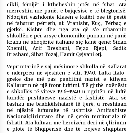
cikli, fëmijët i ktheheshin jetës në fshat. Ata
merreshin me punët e bujqësisë e të blegtorisë.
Ndonjëri vazhdonte klasën e katërt ose të pestë
në fshatrat përreth, si: Vranisht, Kuç, Tërbaç e
gjetkë. Kishte dhe nga ata që s’e mbaronin
shkollën e për arsye ekonomike punuan në punë
krahu në shoqëritë italiane siç kanë qenë: Sinan
Xhemili, Arif Breshani, Fejzo Rjepi, Sadik
Breshani, Sihat Tozaj, Hamit Qejvani etj.
Veprimtarinë e saj mësimore shkolla në Kallarat
e ndërpreu në vjeshtën e vitit 1940. Lufta italo-
greke dhe më pas pushtimi nazist e kthyen
Kallaratin në një front luftimi. Të gjithë nxënësit
e shkollës të viteve 1916–1940 u ngritën në luftë
kundër pushtuesve nazistë e fashistë. Ata, së
bashku me bashkëfshatarë të tjerë, u rreshtuan
në njësitë luftarake të ushtrisë Antifashiste
Nacionalçlirimtare dhe në çetën territoriale të
fshatit. Ata luftuan me heroizëm deri në çlirimin
e plotë të Shqipërisë dhe të trojeve shqiptare