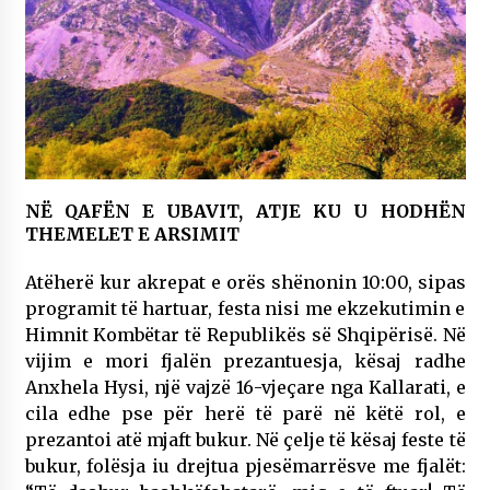
NË QAFËN E UBAVIT, ATJE KU U HODHËN
THEMELET E ARSIMIT
Atëherë kur akrepat e orës shënonin 10:00, sipas
programit të hartuar, festa nisi me ekzekutimin e
Himnit Kombëtar të Republikës së Shqipërisë. Në
vijim e mori fjalën prezantuesja, kësaj radhe
Anxhela Hysi, një vajzë 16-vjeçare nga Kallarati, e
cila edhe pse për herë të parë në këtë rol, e
prezantoi atë mjaft bukur. Në çelje të kësaj feste të
bukur, folësja iu drejtua pjesëmarrësve me fjalët: