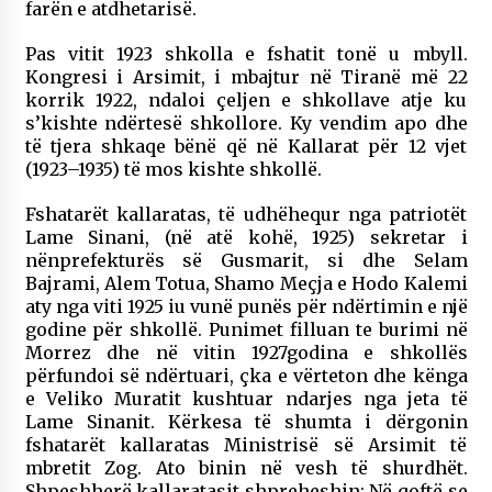
farën e atdhetarisë.
Pas vitit 1923 shkolla e fshatit tonë u mbyll.
Kongresi i Arsimit, i mbajtur në Tiranë më 22
korrik 1922, ndaloi çeljen e shkollave atje ku
s’kishte ndërtesë shkollore. Ky vendim apo dhe
të tjera shkaqe bënë që në Kallarat për 12 vjet
(1923–1935) të mos kishte shkollë.
Fshatarët kallaratas, të udhëhequr nga patriotët
Lame Sinani, (në atë kohë, 1925) sekretar i
nënprefekturës së Gusmarit, si dhe Selam
Bajrami, Alem Totua, Shamo Meçja e Hodo Kalemi
aty nga viti 1925 iu vunë punës për ndërtimin e një
godine për shkollë. Punimet filluan te burimi në
Morrez dhe në vitin 1927godina e shkollës
përfundoi së ndërtuari, çka e vërteton dhe kënga
e Veliko Muratit kushtuar ndarjes nga jeta të
Lame Sinanit. Kërkesa të shumta i dërgonin
fshatarët kallaratas Ministrisë së Arsimit të
mbretit Zog. Ato binin në vesh të shurdhët.
Shpeshherë kallaratasit shpreheshin: Në qoftë se