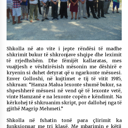
Shkolla në ato vite i jepte rëndësi të madhe
shkrimit bukur të shkronjave shqipe dhe leximit
të rrjedhshëm. Dhe fëmijët kallaratas, mes
vuajtjesh e vështirësish mësonin me dëshirë e
kryenin si duhet detyrat që u ngarkonte mësuesi.
Enver Golloshi, në kujtimet e tij të vitit 1985,
shkruan: “Hamza Malua lexonte shumë bukur, sa
shpeshherë mësuesi në vend që të lexonte vetë,
vinte Hamzanë e na lexonte copën e këndimit. Na
kërkohej të shkruanim skript, por dallohej nga të
gjithë Magrip Mehmeti.”
Shkolla në fshatin tonë para çlirimit ka
funksionuar me tri klasë. Me mbarimin e këtij