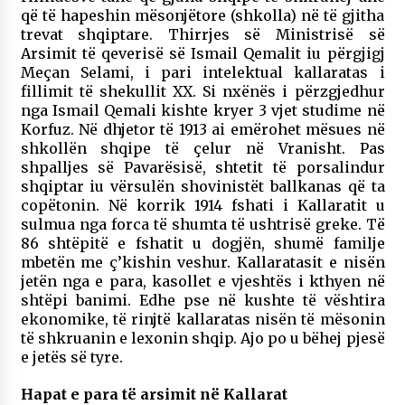
që të hapeshin mësonjëtore (shkolla) në të gjitha
trevat shqiptare. Thirrjes së Ministrisë së
Arsimit të qeverisë së Ismail Qemalit iu përgjigj
Meçan Selami, i pari intelektual kallaratas i
fillimit të shekullit XX. Si nxënës i përzgjedhur
nga Ismail Qemali kishte kryer 3 vjet studime në
Korfuz. Në dhjetor të 1913 ai emërohet mësues në
shkollën shqipe të çelur në Vranisht. Pas
shpalljes së Pavarësisë, shtetit të porsalindur
shqiptar iu vërsulën shovinistët ballkanas që ta
copëtonin. Në korrik 1914 fshati i Kallaratit u
sulmua nga forca të shumta të ushtrisë greke. Të
86 shtëpitë e fshatit u dogjën, shumë familje
mbetën me ç’kishin veshur. Kallaratasit e nisën
jetën nga e para, kasollet e vjeshtës i kthyen në
shtëpi banimi. Edhe pse në kushte të vështira
ekonomike, të rinjtë kallaratas nisën të mësonin
të shkruanin e lexonin shqip. Ajo po u bëhej pjesë
e jetës së tyre.
Hapat e para të arsimit në Kallarat