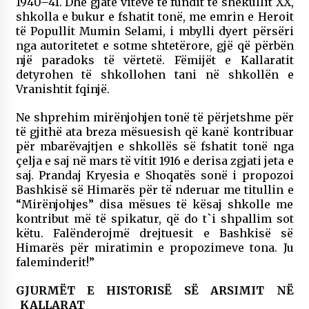
1940–41. Dhe gjatë viteve të fundit të shekullit XX,
shkolla e bukur e fshatit tonë, me emrin e Heroit
të Popullit Mumin Selami, i mbylli dyert përsëri
nga autoritetet e sotme shtetërore, gjë që përbën
një paradoks të vërtetë. Fëmijët e Kallaratit
detyrohen të shkollohen tani në shkollën e
Vranishtit fqinjë.
Ne shprehim mirënjohjen tonë të përjetshme për
të gjithë ata breza mësuesish që kanë kontribuar
për mbarëvajtjen e shkollës së fshatit tonë nga
çelja e saj në mars të vitit 1916 e derisa zgjati jeta e
saj. Prandaj Kryesia e Shoqatës sonë i propozoi
Bashkisë së Himarës për të nderuar me titullin e
“Mirënjohjes” disa mësues të kësaj shkolle me
kontribut më të spikatur, që do t`i shpallim sot
këtu. Falënderojmë drejtuesit e Bashkisë së
Himarës për miratimin e propozimeve tona. Ju
faleminderit!”
GJURMËT E HISTORISË SË ARSIMIT NË
KALLARAT