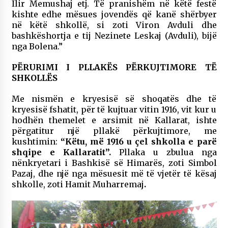
Ilir Memushaj etj. Të pranishëm në këtë festë
kishte edhe mësues jovendës që kanë shërbyer
në këtë shkollë, si zoti Viron Avduli dhe
bashkëshortja e tij Nezinete Leskaj (Avduli), bijë
nga Bolena.”
PËRURIMI I PLLAKËS PËRKUJTIMORE TË
SHKOLLËS
Me nismën e kryesisë së shoqatës dhe të
kryesisë fshatit, për të kujtuar vitin 1916, vit kur u
hodhën themelet e arsimit në Kallarat, ishte
përgatitur një pllakë përkujtimore, me
kushtimin:
“Këtu, më 1916 u çel shkolla e parë
shqipe e Kallaratit”.
Pllaka u zbulua nga
nënkryetari i Bashkisë së Himarës, zoti Simbol
Pazaj, dhe një nga mësuesit më të vjetër të kësaj
shkolle, zoti Hamit Muharremaj
.