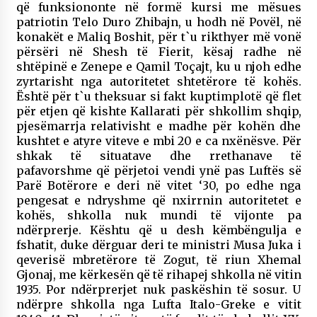
që funksiononte në formë kursi me mësues
patriotin Telo Duro Zhibajn, u hodh në Povël, në
konakët e Maliq Boshit, për t`u rikthyer më vonë
përsëri në Shesh të Fierit, kësaj radhe në
shtëpinë e Zenepe e Qamil Toçajt, ku u njoh edhe
zyrtarisht nga autoritetet shtetërore të kohës.
Është për t`u theksuar si fakt kuptimplotë që flet
për etjen që kishte Kallarati për shkollim shqip,
pjesëmarrja relativisht e madhe për kohën dhe
kushtet e atyre viteve e mbi 20 e ca nxënësve. Për
shkak të situatave dhe rrethanave të
pafavorshme që përjetoi vendi ynë pas Luftës së
Parë Botërore e deri në vitet ‘30, po edhe nga
pengesat e ndryshme që nxirrnin autoritetet e
kohës, shkolla nuk mundi të vijonte pa
ndërprerje. Kështu që u desh këmbëngulja e
fshatit, duke dërguar deri te ministri Musa Juka i
qeverisë mbretërore të Zogut, të riun Xhemal
Gjonaj, me kërkesën që të rihapej shkolla në vitin
1935. Por ndërprerjet nuk paskëshin të sosur. U
ndërpre shkolla nga Lufta Italo-Greke e vitit