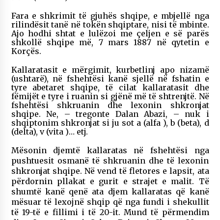
Fara e shkrimit të gjuhës shqipe, e mbjellë nga
rilindësit tanë në tokën shqiptare, nisi të mbinte.
Ajo hodhi shtat e lulëzoi me çeljen e së parës
shkollë shqipe më, 7 mars 1887 në qytetin e
Korçës.
Kallaratasit e mërgimit, kurbetlinj apo nizamë
(ushtarë), në fshehtësi kanë sjellë në fshatin e
tyre abetaret shqipe, të cilat kallaratasit dhe
fëmijët e tyre i ruanin si gjënë më të shtrenjtë. Në
fshehtësi shkruanin dhe lexonin shkronjat
shqipe. Ne, – tregonte Dalan Abazi, – nuk i
shqiptonim shkronjat si ju sot a (alfa ), b (beta), d
(delta), v (vita )… etj.
Mësonin djemtë kallaratas në fshehtësi nga
pushtuesit osmanë të shkruanin dhe të lexonin
shkronjat shqipe. Në vend të fletores e lapsit, ata
përdornin pllakat e gurit e strajet e malit. Të
shumtë kanë qenë ata djem kallaratas që kanë
mësuar të lexojnë shqip që nga fundi i shekullit
të 19-të e fillimi i të 20-it. Mund të përmendim