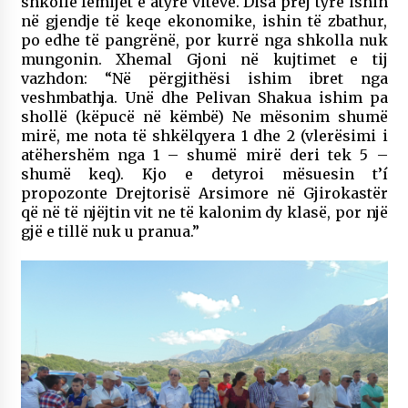
shkollë fëmijët e atyre viteve. Disa prej tyre ishin
në gjendje të keqe ekonomike, ishin të zbathur,
po edhe të pangrënë, por kurrë nga shkolla nuk
mungonin. Xhemal Gjoni në kujtimet e tij
vazhdon: “Në përgjithësi ishim ibret nga
veshmbathja. Unë dhe Pelivan Shakua ishim pa
shollë (këpucë në këmbë) Ne mësonim shumë
mirë, me nota të shkëlqyera 1 dhe 2 (vlerësimi i
atëhershëm nga 1 – shumë mirë deri tek 5 –
shumë keq). Kjo e detyroi mësuesin t’í
propozonte Drejtorisë Arsimore në Gjirokastër
që në të njëjtin vit ne të kalonim dy klasë, por një
gjë e tillë nuk u pranua.”