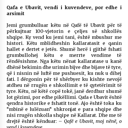
Qafa e Ubavit, vendi i kuvendeve, por edhe i
arsimit
Jemi grumbulluar këtu në Qafë të Ubavit për të
përkujtuar 100-vjetorin e çeljes së shkollës
shqipe. Ky vend ku jemi tani, është mbushur me
histori. Këtu mblidheshin kallaratasit e qanin
hallet e dertet e jetës. Shumë herë i gjithë fshati
grumbullohej këtu e merrte vendime të
rëndësishme. Nga këtu nënat kallaratase u kanë
dhënë bekimin dhe urimin bijve dhe bijave të tyre,
që i nisnin në luftë me pushuesit, ku nuk u dihej
fati. I dërgonin për të shërbyer ku kishte nevojë
atdheu në rrugën e shkollimit e të qytetërimit të
tyre. Këtu, në këtë copë tokë, janë derdhur shumë
lot gëzimi, por edhe pikëllimi. Qafa e Ubavit është
qendra historike e fshatit tonë. Ajo është toka ku
“mbinë e lulëzuan“ shkronjat e para shqipe dhe
nisi rrugën shkolla shqipe në Kallarat. Dhe me të
drejtë është kënduar: –
Qafë e Ubavit, moj nënë, o
vend i kuvendeve…