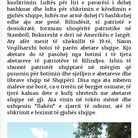
kushtrimin. Luftës për liri e pavarësi i duhej
bashkuar dhe lufta për shkrimin e këndimin e
gjuhës shqipe, luftës me armë duhej t’i bashkohej
edhe ajo me penë. Rilindësit, si patriotë e
demokratë, formuan shoqëritë patriotike në
Stamboll, Bukuresht e deri në Amerikën e largët.
Aty afër mesit të shekullit të 19-të, Naum
Veqilharxhi botoi të parën abetare shqipe. Kjo
abetare do të pasohej nga botimi i të tjera
abetareve të patriotëve të Rilindjes. Ishin të
shumtë patriotët shqiptarë në mërgim që
punonin për botimin dhe sjelljen e abetareve dhe
librave shqip në Shqipëri. Disa nga ata mbeten
maleve me borë, ca u tretën në burgjet osmane, të
tjerë kaluan dete e kufij shtetesh me abetaret
shqipe në gji. Ata vinin në tokën mëmë dhe
ushqenin “flakën“ e zjarrit të ndezur, atë të
shkrimit e leximit të gjuhës shqipe.