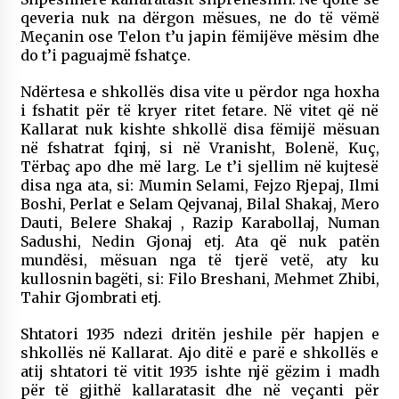
qeveria nuk na dërgon mësues, ne do të vëmë
Meçanin ose Telon t’u japin fëmijëve mësim dhe
do t’i paguajmë fshatçe.
Ndërtesa e shkollës disa vite u përdor nga hoxha
i fshatit për të kryer ritet fetare. Në vitet që në
Kallarat nuk kishte shkollë disa fëmijë mësuan
në fshatrat fqinj, si në Vranisht, Bolenë, Kuç,
Tërbaç apo dhe më larg. Le t’i sjellim në kujtesë
disa nga ata, si: Mumin Selami, Fejzo Rjepaj, Ilmi
Boshi, Perlat e Selam Qejvanaj, Bilal Shakaj, Mero
Dauti, Belere Shakaj , Razip Karabollaj, Numan
Sadushi, Nedin Gjonaj etj. Ata që nuk patën
mundësi, mësuan nga të tjerë vetë, aty ku
kullosnin bagëti, si: Filo Breshani, Mehmet Zhibi,
Tahir Gjombrati etj.
Shtatori 1935 ndezi dritën jeshile për hapjen e
shkollës në Kallarat. Ajo ditë e parë e shkollës e
atij shtatori të vitit 1935 ishte një gëzim i madh
për të gjithë kallaratasit dhe në veçanti për