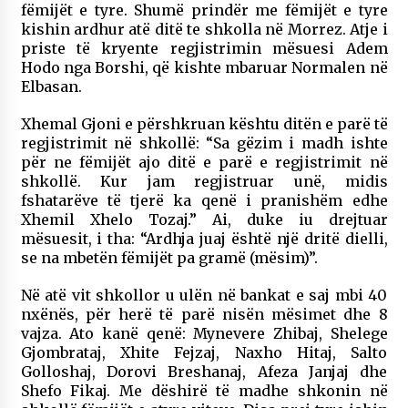
fëmijët e tyre. Shumë prindër me fëmijët e tyre
kishin ardhur atë ditë te shkolla në Morrez. Atje i
priste të kryente regjistrimin mësuesi Adem
Hodo nga Borshi, që kishte mbaruar Normalen në
Elbasan.
Xhemal Gjoni e përshkruan kështu ditën e parë të
regjistrimit në shkollë: “Sa gëzim i madh ishte
për ne fëmijët ajo ditë e parë e regjistrimit në
shkollë. Kur jam regjistruar unë, midis
fshatarëve të tjerë ka qenë i pranishëm edhe
Xhemil Xhelo Tozaj.” Ai, duke iu drejtuar
mësuesit, i tha: “Ardhja juaj është një dritë dielli,
se na mbetën fëmijët pa gramë (mësim)”.
Në atë vit shkollor u ulën në bankat e saj mbi 40
nxënës, për herë të parë nisën mësimet dhe 8
vajza. Ato kanë qenë: Mynevere Zhibaj, Shelege
Gjombrataj, Xhite Fejzaj, Naxho Hitaj, Salto
Golloshaj, Dorovi Breshanaj, Afeza Janjaj dhe
Shefo Fikaj. Me dëshirë të madhe shkonin në