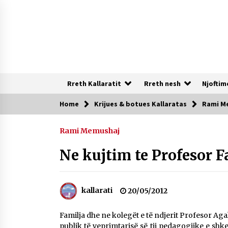
Skip
to
content
Rreth Kallaratit
Rreth nesh
Njoftim
Home
Krijues & botues Kallaratas
Rami M
Te rejat
Rami Memushaj
DURRËS: ZGJEDHJE TË REJA TË DEGËS
SË SHOQATËS “KALLARATI”
Ne kujtim te Profesor F
16/07/2026
NË KALLARAT, NË “FSHATIN E
kallarati
20/05/2012
DJEGUR” U ZHVILLUA EDICIONI I
TRETË I PIKNIKU PRANVEROR
Familja dhe ne kolegët e të ndjerit Profesor Agal
26/05/2026
publik të veprimtarisë së tij pedagogjike e sh