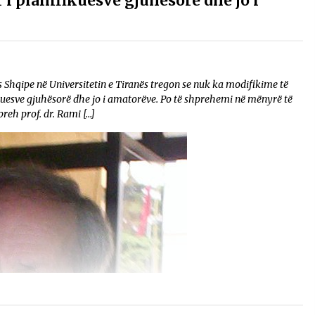
 i planifikuesve gjuhësorë dhe jo i
Shqipe në Universitetin e Tiranës tregon se nuk ka modifikime të
ikuesve gjuhësorë dhe jo i amatorëve. Po të shprehemi në mënyrë të
preh prof. dr. Rami […]