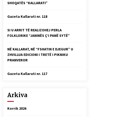
SHOQATËS “KALLARATI”
Faksimilet e një 83 vjetori lufte:
Çfarë shkruan Vexhi Buharaja për
Heroin e Popullit, Mumin Selami.
Gazeta Kallarati nr. 118
04/10/2025
Gazeta Kallarati nr. 114
SI U ARRIT TË REALIZOHEJ PERLA
06/02/2025
FOLKLORIKE “JANINËS Ç’I PANË SYTË”
NË KALLARAT, NË “FSHATIN E DJEGUR” U
ZHVILLUA EDICIONI I TRETË I PIKNIKU
PRANVEROR
Gazeta Kallarati nr. 117
Arkiva
Korrik 2026