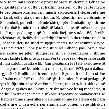
të të formimit shkencor e profesional të studentëve. Edhe unë
a ngushtë me të, qoftë për hartim tekstesh, qoftë për të marrë
te për fëmijë kushërinjsh, miqsh a kolegësh. I vlerësonte me
shin taraf, edhe ata që ndërhynin. Ky qëndrim në vlerësimin e
jë shembull, por edhe një mbështetje për të mbajtur qëndrime
e Partisë, komitetet e rinisë në fakultet dhe në universitet apo
i një nga pedagogët që “nuk shkrihej me studentët”, të cilët
lëshuar, ai, thellësisht i vetëdijshëm se kjo do të ishte në dëm
, përdori deri në fund të njëjtin metër në vlerësimin e tyre.
in të pavërteta. Edhe pse një studiues i dhënë pas librave dhe
esë aktive në jetën shoqërore. Ai qe pjesëmarrës i shumë
ur i kishte kaluar të dyzetat. Për të parë sa u vlerësua së gjalli
af nga autobiografia e tij: “Jam pjesëmarrës i tetë aksioneve të
uar me punën në kombinatin metalurgjik më 1975, pa u dalluar
r gjithë këtë ndihmesë brenda e jashtë procesit mësimor si dhe
“Naim Frashëri”, në një kohë që ish-studentët e mi pedagogë
er kufijtë shtetërorë vetëm një herë, më 1974, kur shkova në
gët e gjuhës në Shkup e Prishtinë.” Veç kësaj medaljeje, si
qarkullim trevjeçar në një shkollë 8-vjeçare të Mallakastrës së
 këto trajtime shpërfillëse, që kulmuan me nxjerrjen e tij para
ët e tij e vijuan edhe për shumë vite punën, qenë shkaku i