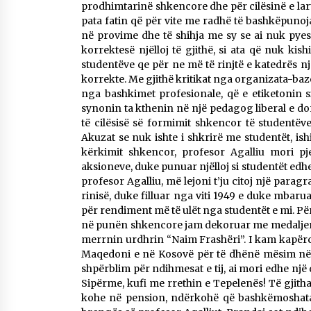
prodhimtarinë shkencore dhe për cilësinë e lar
pata fatin që për vite me radhë të bashkëpunoj
në provime dhe të shihja me sy se ai nuk pyes
korrektesë njëlloj të gjithë, si ata që nuk ki
studentëve qe për ne më të rinjtë e katedrës n
korrekte. Me gjithë kritikat nga organizata-bazë 
nga bashkimet profesionale, që e etiketonin s
synonin ta kthenin në një pedagog liberal e dorë
të cilësisë së formimit shkencor të studentëve
Akuzat se nuk ishte i shkrirë me studentët, ish
kërkimit shkencor, profesor Agalliu mori pj
aksioneve, duke punuar njëlloj si studentët edhe k
profesor Agalliu, më lejoni t’ju citoj një paragr
rinisë, duke filluar nga viti 1949 e duke mbar
për rendiment më të ulët nga studentët e mi. Pë
në punën shkencore jam dekoruar me medaljen 
merrnin urdhrin “Naim Frashëri”. I kam kapërcy
Maqedoni e në Kosovë për të dhënë mësim në de
shpërblim për ndihmesat e tij, ai mori edhe një 
Sipërme, kufi me rrethin e Tepelenës! Të gjitha
kohe në pension, ndërkohë që bashkëmoshatar