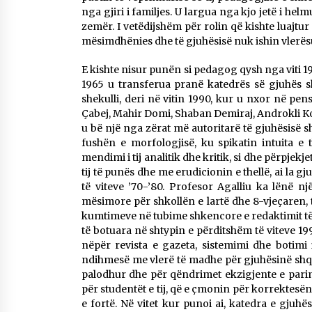
nga gjiri i familjes. U largua nga kjo jetë i he
Mbi kockat e martirëve ngrihet
Atdheu
zemër. I vetëdijshëm për rolin që kishte luajtur
17/10/2025
mësimdhënies dhe të gjuhësisë nuk ishin vlerës
E kishte nisur punën si pedagog qysh nga viti 1
KALLARATI NË AKSIONET
1965 u transferua pranë katedrës së gjuhës shq
KOMBËTARE PËR RINDËRTIMIN E
shekulli, deri në vitin 1990, kur u nxor në p
VENDIT – NGA ÇIZE XHAFERAJ
Çabej, Mahir Domi, Shaban Demiraj, Androkli Kost
22/09/2025
u bë një nga zërat më autoritarë të gjuhësisë 
fushën e morfologjisë, ku spikatin intuita e
mendimi i tij analitik dhe kritik, si dhe përpje
tij të punës dhe me erudicionin e thellë, ai la 
të viteve ’70-’80. Profesor Agalliu ka lënë n
mësimore për shkollën e lartë dhe 8-vjeçaren, 
kumtimeve në tubime shkencore e redaktimit të d
të botuara në shtypin e përditshëm të viteve 1
nëpër revista e gazeta, sistemimi dhe botimi 
ndihmesë me vlerë të madhe për gjuhësinë shqip
palodhur dhe për qëndrimet ekzigjente e pari
për studentët e tij, që e çmonin për korrektesën
e fortë. Në vitet kur punoi ai, katedra e gjuhë