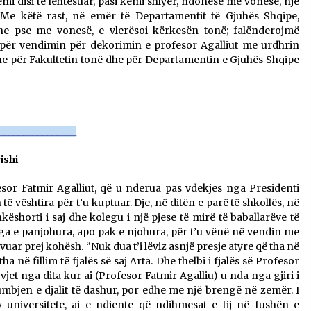
mi disi të lehtësuar, pasi kemi shlyer, ndonëse me vonesë, një
 Me këtë rast, në emër të Departamentit të Gjuhës Shqipe,
edhe pse me vonesë, e vlerësoi kërkesën tonë; falënderojmë
s për vendimin për dekorimin e profesor Agalliut me urdhrin
he për Fakultetin tonë dhe për Departamentin e Gjuhës Shqipe
________________
ishi
esor Fatmir Agalliut, që u nderua pas vdekjes nga Presidenti
ë vështira për t’u kuptuar. Dje, në ditën e parë të shkollës, në
ashkëshorti i saj dhe kolegu i një pjese të mirë të baballarëve të
ga e panjohura, apo pak e njohura, për t’u vënë në vendin me
rvuar prej kohësh. “Nuk dua t’i lëviz asnjë presje atyre që tha në
në fillim të fjalës së saj Arta. Dhe thelbi i fjalës së Profesor
et nga dita kur ai (Profesor Fatmir Agalliu) u nda nga gjiri i
humbjen e djalit të dashur, por edhe me një brengë në zemër. I
y universitete, ai e ndiente që ndihmesat e tij në fushën e