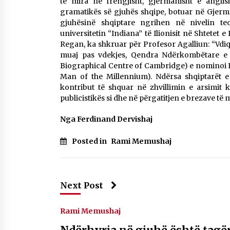
të mira në frëngjisht, gjermanisht e angli
gramatikës së gjuhës shqipe, botuar në Gjerma
gjuhësinë shqiptare ngrihen në nivelin te
universitetin “Indiana” të Ilionisit në Shtetet
Regan, ka shkruar për Profesor Agalliun: “Vdiq
muaj pas vdekjes, Qendra Ndërkombëtare e Bi
Biographical Centre of Cambridge) e nominoi F
Man of the Millennium). Ndërsa shqiptarët 
kontribut të shquar në zhvillimin e arsimit 
publicistikës si dhe në përgatitjen e brezave të
Nga Ferdinand Dervishaj
Posted in
Rami Memushaj
Next Post
Rami Memushaj