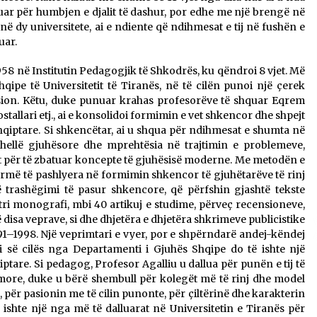
lmuar për humbjen e djalit të dashur, por edhe me një brengë në
Gazeta Kallarati nr. 115
 në dy universitete, ai e ndiente që ndihmesat e tij në fushën e
14/10/2025
uar.
958 në Institutin Pedagogjik të Shkodrës, ku qëndroi 8 vjet. Më
– ËNGJËLL HASIMAJ – “KUJTIMET E
ipe të Universitetit të Tiranës, në të cilën punoi një çerek
MIA PËR KALLARATIN SI MËSUES I
ension. Këtu, duke punuar krahas profesorëve të shquar Eqrem
MATEMATIKËS, POR EDHE SI NJË
allari etj., ai e konsolidoi formimin e vet shkencor dhe shpejt
BANOR I PËRKOHSHËM I TIJ”
12/09/2025
shqiptare. Si shkencëtar, ai u shqua për ndihmesat e shumta në
 thellë gjuhësore dhe mprehtësia në trajtimin e problemeve,
kjet për të zbatuar koncepte të gjuhësisë moderne. Me metodën e
gjurmë të pashlyera në formimin shkencor të gjuhëtarëve të rinj
jë trashëgimi të pasur shkencore, që përfshin gjashtë tekste
tri monografi, mbi 40 artikuj e studime, përveç recensioneve,
isa veprave, si dhe dhjetëra e dhjetëra shkrimeve publicistike
991–1998. Një veprimtari e vyer, por e shpërndarë andej-këndej
i së cilës nga Departamenti i Gjuhës Shqipe do të ishte një
tare. Si pedagog, Profesor Agalliu u dallua për punën e tij të
more, duke u bërë shembull për kolegët më të rinj dhe model
, për pasionin me të cilin punonte, për çiltërinë dhe karakterin
s ishte një nga më të dalluarat në Universitetin e Tiranës për