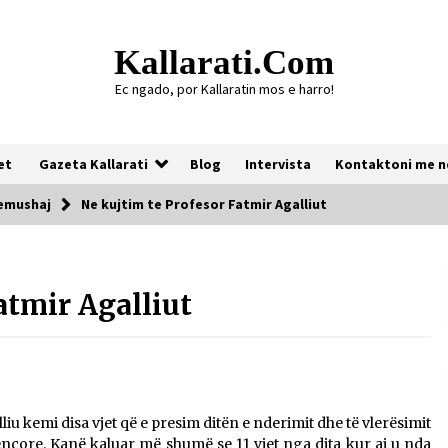
Kallarati.com
Ec ngado, por Kallaratin mos e harro!
et
Gazeta Kallarati
Blog
Intervista
Kontaktoni me n
emushaj
Ne kujtim te Profesor Fatmir Agalliut
Gazeta Kallarati nr. 118
atmir Agalliut
07/07/2026
Gazeta Kallarati nr. 117
03/05/2026
liu kemi disa vjet që e presim ditën e nderimit dhe të vlerësimit
kencore. Kanë kaluar më shumë se 11 vjet nga dita kur ai u nda