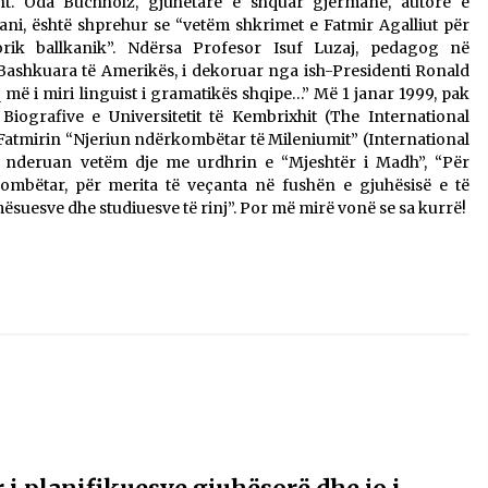
sht. Oda Buchholz, gjuhëtare e shquar gjermane, autore e
ni, është shprehur se “vetëm shkrimet e Fatmir Agalliut për
orik ballkanik”. Ndërsa Profesor Isuf Luzaj, pedagog në
 e Bashkuara të Amerikës, i dekoruar nga ish-Presidenti Ronald
 më i miri linguist i gramatikës shqipe…” Më 1 janar 1999, pak
ografive e Universitetit të Kembrixhit (The International
atmirin “Njeriun ndërkombëtar të Mileniumit” (International
e nderuan vetëm dje me urdhrin e “Mjeshtër i Madh”, “Për
kombëtar, për merita të veçanta në fushën e gjuhësisë e të
 mësuesve dhe studiuesve të rinj”. Por më mirë vonë se sa kurrë!