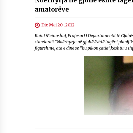
Ndërhyrja në gjuhë është tagër
amatorëve
Die Maj 20 , 2012
Rami Memushaj, Profesori i Departamentit të Gjuhës 
standardit “Ndërhyrja në gjuhë është tagër i planif
figurshme, ata e dinë se “ku pikon çatia”,kështu u sh