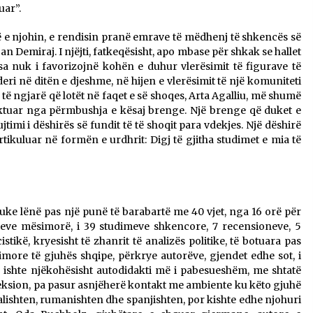
uar”.
 që e njohin, e rendisin pranë emrave të mëdhenj të shkencës së
 Demiraj. I njëjti, fatkeqësisht, apo mbase për shkak se hallet
a nuk i favorizojnë kohën e duhur vlerësimit të figurave të
eri në ditën e djeshme, në hijen e vlerësimit të një komuniteti
të ngjarë që lotët në faqet e së shoqes, Arta Agalliu, më shumë
kaktuar nga përmbushja e kësaj brenge. Një brenge që duket e
timi i dëshirës së fundit të të shoqit para vdekjes. Një dëshirë
tikuluar në formën e urdhrit: Digj të gjitha studimet e mia të
duke lënë pas një punë të barabartë me 40 vjet, nga 16 orë për
eksteve mësimorë, i 39 studimeve shkencore, 7 recensioneve, 5
tikë, kryesisht të zhanrit të analizës politike, të botuara pas
simore të gjuhës shqipe, përkrye autorëve, gjendet edhe sot, i
u ishte njëkohësisht autodidakti më i pabesueshëm, me shtatë
rfeksion, pa pasur asnjëherë kontakt me ambiente ku këto gjuhë
talishten, rumanishten dhe spanjishten, por kishte edhe njohuri