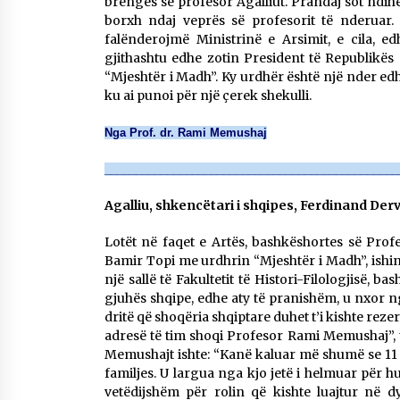
brengës së profesor Agalliut. Prandaj sot ndihe
borxh ndaj veprës së profesorit të nderuar.
falënderojmë Ministrinë e Arsimit, e cila, 
gjithashtu edhe zotin President të Republikë
“Mjeshtër i Madh”. Ky urdhër është një nder ed
ku ai punoi për një çerek shekulli.
Nga Prof. dr. Rami Memushaj
_______________________________________________
Agalliu, shkencëtari i shqipes, Ferdinand Derv
Lotët në faqet e Artës, bashkëshortes së Prof
Bamir Topi me urdhrin “Mjeshtër i Madh”, ishin t
një sallë të Fakultetit të Histori-Filologjisë, b
gjuhës shqipe, edhe aty të pranishëm, u nxor n
dritë që shoqëria shqiptare duhet t’i kishte reze
adresë të tim shoqi Profesor Rami Memushaj”, tha 
Memushajt ishte: “Kanë kaluar më shumë se 11 vj
familjes. U largua nga kjo jetë i helmuar për 
vetëdijshëm për rolin që kishte luajtur në d