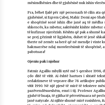
mësimdhënies dhe të gjuhësisë nuk ishin vlerës
Pra, bëhet fjalë për një personazh të cilin ata
gjuhësisë, si Eqrem Çabej, Mahir Domi apo Shaban
e shoqërisë sonë ishin dhe janë aq të mëdha s
shkencës, ka mbetur, saktësisht kishte mbetur d
të kufizuar njerëzish. Kështu që pak a shumë ka 
se prej gëzimit të ligjshëm, duhet të jenë sh
therte në zemër sa herë që në mendje i vinte kuj
hakmarrëse ndaj mosvlerësimit të shoqërisë, ar
pabotuara!
Gjeniu pak i njohur
Fatmir Agalliu mbylli sytë më 5 qershor 1998, 
çdo ditë të vitit. Ai është hartues i shtatë t
redaktimeve të veprave dhe 78 artikujve publicis
vitit 1990. Në një pjesë të mirë të teksteve më
pazëvendësueshëm, emri i tij. Profesor Agalli
gjuhë të huaja, të gjitha të përvetësuara në pe
janë natyrale. Ai njihte shumë mirë rusishten, i