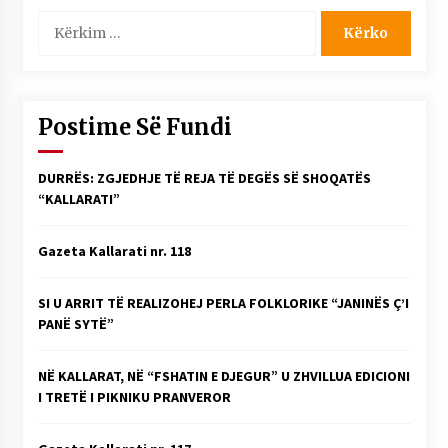
Kërko
për:
Postime Së Fundi
DURRËS: ZGJEDHJE TË REJA TË DEGËS SË SHOQATËS
“KALLARATI”
Gazeta Kallarati nr. 118
SI U ARRIT TË REALIZOHEJ PERLA FOLKLORIKE “JANINËS Ç’I
PANË SYTË”
NË KALLARAT, NË “FSHATIN E DJEGUR” U ZHVILLUA EDICIONI
I TRETË I PIKNIKU PRANVEROR