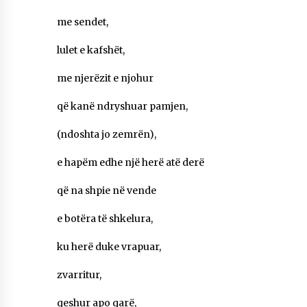
KALLARATI NË AKSIONET KOMBËTARE PËR
RINDËRTIMIN E VENDIT – NGA ÇIZE XHAFERAJ
me sendet,
22/09/2025
lulet e kafshët,
– ËNGJËLL HASIMAJ – “KUJTIMET E MIA PËR
KALLARATIN SI MËSUES I MATEMATIKËS, POR
me njerëzit e njohur
EDHE SI NJË BANOR I PËRKOHSHËM I TIJ”
12/09/2025
që kanë ndryshuar pamjen,
Gazeta Kallarati nr. 114
(ndoshta jo zemrën),
06/02/2025
e hapëm edhe një herë atë derë
që na shpie në vende
e botëra të shkelura,
ku herë duke vrapuar,
zvarritur,
qeshur apo qarë,