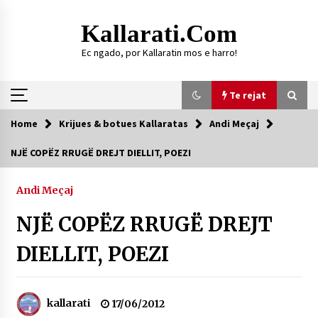
Skip
to
Kallarati.com
content
Ec ngado, por Kallaratin mos e harro!
Te rejat
Home
Krijues & botues Kallaratas
Andi Meçaj
Te rejat
NJË COPËZ RRUGË DREJT DIELLIT, POEZI
DURRËS: ZGJEDHJE TË REJA TË DEGËS SË
SHOQATËS “KALLARATI”
Andi Meçaj
16/07/2026
NJË COPËZ RRUGË DREJT
Gazeta Kallarati nr. 118
07/07/2026
DIELLIT, POEZI
SI U ARRIT TË REALIZOHEJ PERLA FOLKLORIKE
“JANINËS Ç’I PANË SYTË”
06/06/2026
kallarati
17/06/2012