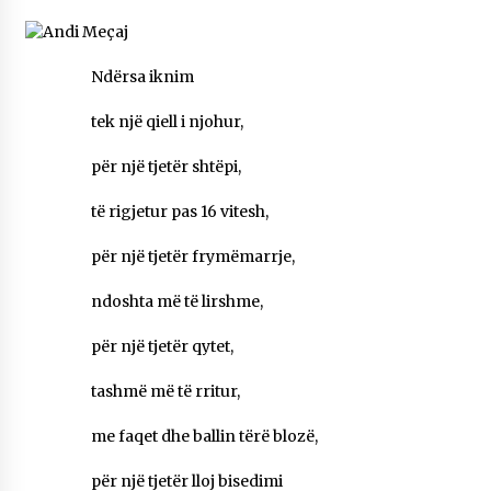
NË KALLARAT, NË “FSHATIN E DJEGUR” U
ZHVILLUA EDICIONI I TRETË I PIKNIKU
PRANVEROR
Ndërsa iknim
26/05/2026
tek një qiell i njohur,
Gazeta Kallarati nr. 117
03/05/2026
për një tjetër shtëpi,
Gazeta Kallarati nr. 116
të rigjetur pas 16 vitesh,
28/01/2026
për një tjetër frymëmarrje,
Mbi kockat e martirëve ngrihet Atdheu
17/10/2025
ndoshta më të lirshme,
Gazeta Kallarati nr. 115
për një tjetër qytet,
14/10/2025
tashmë më të rritur,
Faksimilet e një 83 vjetori lufte: Çfarë shkruan
Vexhi Buharaja për Heroin e Popullit, Mumin
me faqet dhe ballin tërë blozë,
Selami.
04/10/2025
për një tjetër lloj bisedimi