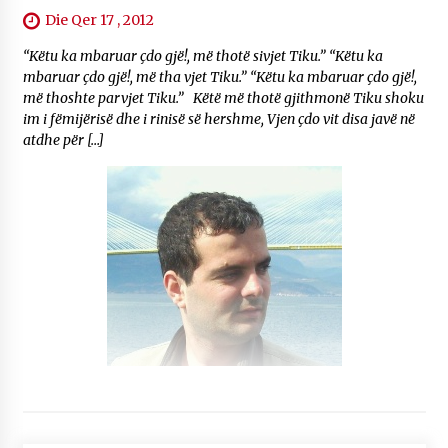
Die Qer 17 , 2012
“Këtu ka mbaruar çdo gjë!, më thotë sivjet Tiku.” “Këtu ka
mbaruar çdo gjë!, më tha vjet Tiku.” “Këtu ka mbaruar çdo gjë!,
më thoshte parvjet Tiku.” Këtë më thotë gjithmonë Tiku shoku
im i fëmijërisë dhe i rinisë së hershme, Vjen çdo vit disa javë në
atdhe për […]