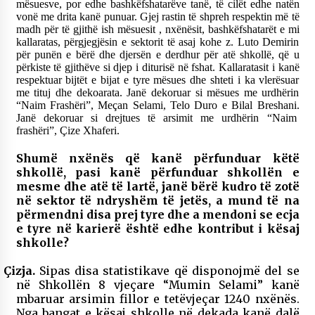
mësuesve, por edhe bashkëfshatarëve tanë, të cilët edhe natën
vonë me drita kanë punuar. Gjej rastin të shpreh respektin më të
madh për të gjithë ish mësuesit , nxënësit, bashkëfshatarët e mi
kallaratas, përgjegjësin e sektorit të asaj kohe z. Luto Demirin
për punën e bërë dhe djersën e derdhur për atë shkollë, që u
përkiste të gjithëve si djep i diturisë në fshat. Kallaratasit i kanë
respektuar bijtët e bijat e tyre mësues dhe shteti i ka vlerësuar
me tituj dhe dekoarata. Janë dekoruar si mësues me urdhërin
“Naim Frashëri”, Meçan Selami, Telo Duro e Bilal Breshani.
Janë dekoruar si drejtues të arsimit me urdhërin “Naim
frashëri”, Çize Xhaferi.
Shumë nxënës që kanë përfunduar këtë
shkollë, pasi kanë përfunduar shkollën e
mesme dhe atë të lartë, janë bërë kudro të zotë
në sektor të ndryshëm të jetës, a mund të na
përmendni disa prej tyre dhe a mendoni se ecja
e tyre në karierë është edhe kontribut i kësaj
shkolle?
Çizja.
Sipas disa statistikave që disponojmë del se
në Shkollën 8 vjeçare “Mumin Selami”
kanë
mbaruar arsimin fillor e tetëvjeçar 1240 nxënës.
Nga bangat e kësaj shkolle në dekada kanë dalë