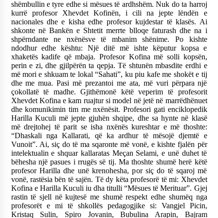
shëmbullin e tyre edhe si mësues të ardhshëm. Nuk do ta harroj
kurrë profesor Xhevdet Kofinën, i cili na jepte lëndën e
nacionales dhe e kisha edhe profesor kujdestar të klasës. Ai
shkonte në Bankën e Shtetit merrte blloqe faturash dhe na i
shpërndante ne nxënësve të mbanim shënime. Po kishte
ndodhur edhe kështu: Një ditë më ishte këputur kopsa e
xhaketës kadife që mbaja. Profesor Kofina më solli kopsën,
perin e zi, dhe gjilpërën ta qepja. Të shtunën mbasdite erdhi e
më mori e shkuam te lokal “Sahati”, ku piu kafe me shokët e tij
dhe me mua. Pasi më prezantoi me ata, më vuri përpara një
çokollatë të madhe. Gjithëmonë këtë veperim të profesorit
Xhevdet Kofina e kam ruajtur si model në jetë në marrëdhënuet
dhe komunikimin tim me nxënësit. Profesori gati enciklopedik
Harilla Kuculi më jepte gjuhën shqipe, dhe sa hynte në klasë
më drejtohej të parit se isha nxënës kureshtar e më thoshte:
“Dhaskali nga Kallarati, që ka ardhur të mësojë djemtë e
Vunoit”. Ai, siç do të ma sqaronte më vonë, e kishte fjalën për
intelektualin e shquar kallaratas Meçan Selami, e unë duhet të
bëhesha një pasues i rrugës së tij. Ma thoshte shumë herë këtë
profesor Harilla dhe unë krenohesha, por siç do të sqaroj më
vonë, rastësia bën të sajën. Të dy këta profesorë të mi: Xhevdet
Kofina e Harilla Kuculi iu dha titulli “Mësues të Merituar”. Gjej
rastin të sjell në kujtesë me shumë respekt edhe shumëq nga
profesorët e mi të shkollës pedagogjike si: Vangjel Picin,
Kristaq Sulin, Spiro Jovanin, Bubulina Arapin, Bajram