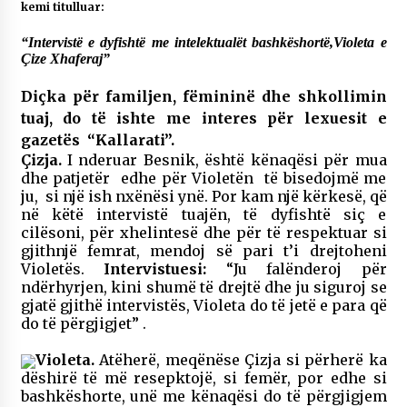
kemi titulluar:
“Intervistë e dyfishtë me intelektualët bashkëshortë,Violeta e
Çize Xhaferaj”
Diçka për familjen, fëmininë dhe shkollimin
tuaj, do të ishte me interes për lexuesit e
gazetës “Kallarati”.
Çizja.
I nderuar Besnik, është kënaqësi për mua
dhe patjetër edhe për Violetën të bisedojmë me
ju, si një ish nxënësi ynë. Por kam një kërkesë, që
në këtë intervistë tuajën, të dyfishtë siç e
cilësoni, për xhelintesë dhe për të respektuar si
gjithnjë femrat, mendoj së pari t’i drejtoheni
Violetës.
Intervistuesi:
“Ju falënderoj për
ndërhyrjen, kini shumë të drejtë dhe ju siguroj se
gjatë gjithë intervistës, Violeta do të jetë e para që
do të përgjigjet” .
Violeta.
Atëherë, meqënëse Çizja si përherë ka
dëshirë të më resepktojë, si femër, por edhe si
bashkëshorte, unë me kënaqësi do të përgjigjem