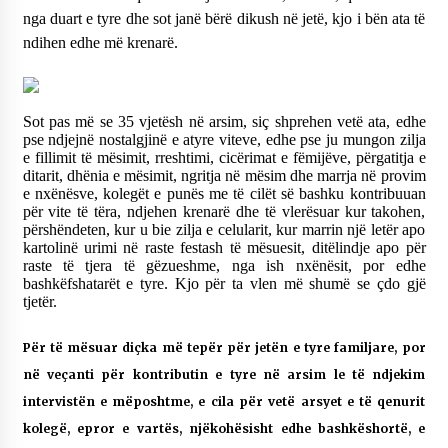
KALLARATI NË AKSIONET KOMBËTARE PËR
nga duart e tyre dhe sot janë bërë dikush në jetë, kjo i bën ata të
RINDËRTIMIN E VENDIT – NGA ÇIZE XHAFERAJ
ndihen edhe më krenarë.
22/09/2025
– ËNGJËLL HASIMAJ – “KUJTIMET E MIA PËR
KALLARATIN SI MËSUES I MATEMATIKËS, POR
Sot pas më se 35 vjetësh në arsim, siç shprehen vetë ata, edhe
EDHE SI NJË BANOR I PËRKOHSHËM I TIJ”
pse ndjejnë nostalgjinë e atyre viteve, edhe pse ju mungon zilja
12/09/2025
e fillimit të mësimit, rreshtimi, cicërimat e fëmijëve, përgatitja e
ditarit, dhënia e mësimit, ngritja në mësim dhe marrja në provim
Gazeta Kallarati nr. 114
e nxënësve, kolegët e punës me të cilët së bashku kontribuuan
06/02/2025
për vite të tëra, ndjehen krenarë dhe të vlerësuar kur takohen,
përshëndeten, kur u bie zilja e celularit, kur marrin një letër apo
kartolinë urimi në raste festash të mësuesit, ditëlindje apo për
raste të tjera të gëzueshme, nga ish nxënësit, por edhe
bashkëfshatarët e tyre. Kjo për ta vlen më shumë se çdo gjë
tjetër.
Për të mësuar diçka më tepër për jetën e tyre familjare, por
në veçanti për kontributin e tyre në arsim le të ndjekim
intervistën e mëposhtme, e cila për vetë arsyet e të qenurit
kolegë, epror e vartës, njëkohësisht edhe bashkëshortë, e