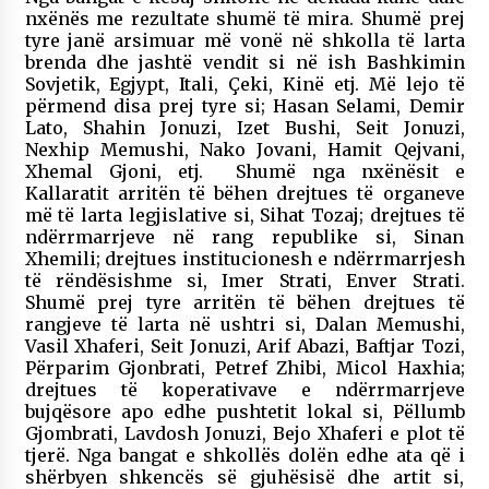
nxënës me rezultate shumë të mira. Shumë prej
tyre janë arsimuar më vonë në shkolla të larta
brenda dhe jashtë vendit si në ish Bashkimin
Sovjetik, Egjypt, Itali, Çeki, Kinë etj. Më lejo të
përmend disa prej tyre si; Hasan Selami, Demir
Lato, Shahin Jonuzi, Izet Bushi, Seit Jonuzi,
Nexhip Memushi, Nako Jovani, Hamit Qejvani,
Xhemal Gjoni, etj. Shumë nga nxënësit e
Kallaratit arritën të bëhen drejtues të organeve
më të larta legjislative si, Sihat Tozaj; drejtues të
ndërrmarrjeve në rang republike si, Sinan
Xhemili; drejtues institucionesh e ndërrmarrjesh
të rëndësishme si, Imer Strati, Enver Strati.
Shumë prej tyre arritën të bëhen drejtues të
rangjeve të larta në ushtri si, Dalan Memushi,
Vasil Xhaferi, Seit Jonuzi, Arif Abazi, Baftjar Tozi,
Përparim Gjonbrati, Petref Zhibi, Micol Haxhia;
drejtues të koperativave e ndërrmarrjeve
bujqësore apo edhe pushtetit lokal si, Pëllumb
Gjombrati, Lavdosh Jonuzi, Bejo Xhaferi e plot të
tjerë. Nga bangat e shkollës dolën edhe ata që i
shërbyen shkencës së gjuhësisë dhe artit si,