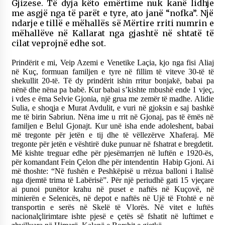
Gjizese. Të dyja këto emërtime nuk kanë lidhje
me asgjë nga të parët e tyre, ato janë “nofka”. Një
ndarje e tillë e mëhallës së Mërtire rriti numrin e
mëhallëve në Kallarat nga gjashtë në shtatë të
cilat veprojnë edhe sot.
Prindërit e mi, Veip Azemi e Venetike Laçia, kjo nga fisi Aliaj
në Kuç, formuan familjen e tyre në fillim të viteve 30-të të
shekullit 20-të. Të dy prindërit ishin rritur bonjakë, babai pa
nënë dhe nëna pa babë. Kur babai s’kishte mbushë ende 1 vjeç,
i vdes e ëma Selvie Gjonia, një grua me zemër të madhe. Alidie
Sulia, e shoqja e Murat Avdulit, e vuri në gjoksin e saj bashkë
me të birin Sabriun. Nëna ime u rrit në Gjonaj, pas të ëmës në
familjen e Belul Gjonajt. Kur unë isha ende adoleshent, babai
më tregonte për jetën e tij dhe të vëllezërve Xhaferaj. Më
tregonte për jetën e vështirë duke punuar në fshatrat e bregdetit.
Më kishte treguar edhe për pjesëmarrjen në luftën e 1920-ës,
për komandant Fein Çelon dhe për intendentin Habip Gjoni. Ai
më thoshte: “Në fushën e Peshkëpisë u rrëzua balloni i Italisë
nga djemtë trima të Labërisë”. Për një periudhë gati 15 vjeçare
ai punoi punëtor krahu në puset e naftës në Kuçovë, në
minierën e Selenicës, në depot e naftës në Ujë të Ftohtë e në
transportin e serës në Skelë të Vlorës. Në vitet e luftës
nacionalçlirimtare ishte pjesë e çetës së fshatit në luftimet e