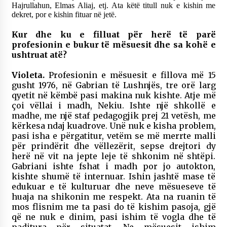
Hajrullahun, Elmas Aliaj, etj. Ata këtë titull nuk e kishin me
dekret, por e kishin fituar në jetë.
Kur dhe ku e filluat për herë të parë
profesionin e bukur të mësuesit dhe sa kohë e
ushtruat atë?
Violeta.
Profesionin e mësuesit e fillova më 15
gusht 1976, në Gabrian të Lushnjës, tre orë larg
qyetit në këmbë pasi makina nuk kishte. Atje më
çoi vëllai i madh, Nekiu. Ishte një shkollë e
madhe, me një staf pedagogjik prej 21 vetësh, me
kërkesa ndaj kuadrove. Unë nuk e kisha problem,
pasi isha e përgatitur, vetëm se më merrte malli
për prindërit dhe vëllezërit, sepse drejtori dy
herë në vit na jepte leje të shkonim në shtëpi.
Gabriani ishte fshat i madh por jo autokton,
kishte shumë të internuar. Ishin jashtë mase të
edukuar e të kulturuar dhe neve mësueseve të
huaja na shikonin me respekt. Ata na ruanin të
mos flisnim me ta pasi do të kishim pasoja, gjë
që ne nuk e dinim, pasi ishim të vogla dhe të