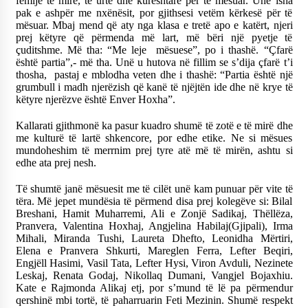
fëmijë të mirë, të urtë dhe kureshtarë për të mësuar. Unë isha
pak e ashpër me nxënësit, por gjithsesi vetëm kërkesë për të
mësuar. Mbaj mend që aty nga klasa e tretë apo e katërt, njeri
prej këtyre që përmenda më lart, më bëri një pyetje të
çuditshme. Më tha: “Me leje mësuese”, po i thashë. “Çfarë
është partia”,- më tha. Unë u hutova në fillim se s’dija çfarë t’i
thosha, pastaj e mblodha veten dhe i thashë: “Partia është një
grumbull i madh njerëzish që kanë të njëjtën ide dhe në krye të
këtyre njerëzve është Enver Hoxha”.
Kallarati gjithmonë ka pasur kuadro shumë të zotë e të mirë dhe
me kulturë të lartë shkencore, por edhe etike. Ne si mësues
mundoheshim të merrnim prej tyre atë më të mirën, ashtu si
edhe ata prej nesh.
Të shumtë janë mësuesit me të cilët unë kam punuar për vite të
tëra. Më jepet mundësia të përmend disa prej kolegëve si: Bilal
Breshani, Hamit Muharremi, Ali e Zonjë Sadikaj, Thëllëza,
Pranvera, Valentina Hoxhaj, Angjelina Habilaj(Gjipali), Irma
Mihali, Miranda Tushi, Laureta Dhefto, Leonidha Mërtiri,
Elena e Pranvera Shkurti, Mareglen Ferra, Lefter Beqiri,
Engjëll Hasimi, Vasil Tata, Lefter Hysi, Viron Avduli, Nezinete
Leskaj, Renata Godaj, Nikollaq Dumani, Vangjel Bojaxhiu.
Kate e Rajmonda Alikaj etj, por s’mund të lë pa përmendur
qershinë mbi tortë, të paharruarin Feti Mezinin. Shumë respekt