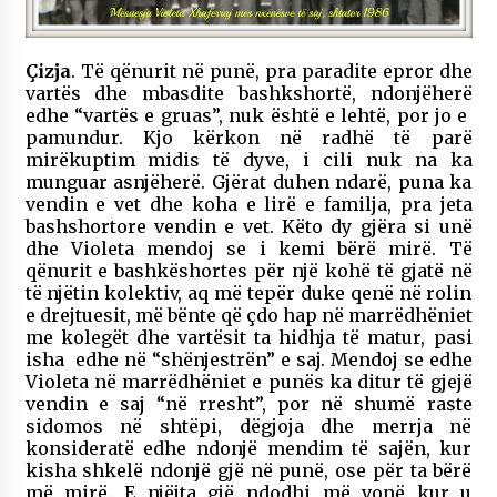
Çizja
. Të qënurit në punë, pra paradite epror dhe
vartës dhe mbasdite bashkshortë, ndonjëherë
edhe “vartës e gruas”, nuk është e lehtë, por jo e
pamundur. Kjo kërkon në radhë të parë
mirëkuptim midis të dyve, i cili nuk na ka
munguar asnjëherë. Gjërat duhen ndarë, puna ka
vendin e vet dhe koha e lirë e familja, pra jeta
bashshortore vendin e vet. Këto dy gjëra si unë
dhe Violeta mendoj se i kemi bërë mirë. Të
qënurit e bashkëshortes për një kohë të gjatë në
të njëtin kolektiv, aq më tepër duke qenë në rolin
e drejtuesit, më bënte që çdo hap në marrëdhëniet
me kolegët dhe vartësit ta hidhja të matur, pasi
isha edhe në “shënjestrën” e saj. Mendoj se edhe
Violeta në marrëdhëniet e punës ka ditur të gjejë
vendin e saj “në rresht”, por në shumë raste
sidomos në shtëpi, dëgjoja dhe merrja në
konsideratë edhe ndonjë mendim të sajën, kur
kisha shkelë ndonjë gjë në punë, ose për ta bërë
më mirë. E njëjta gjë ndodhi më vonë kur u