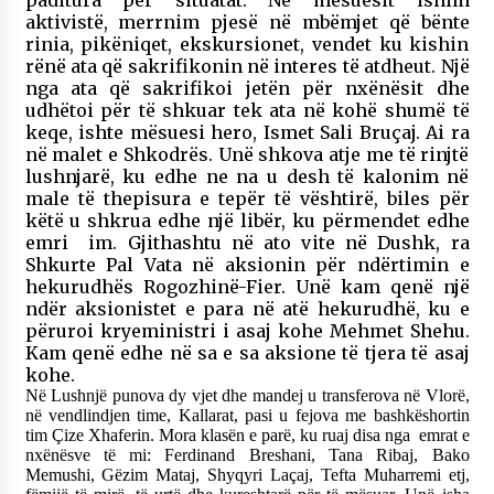
paditura për situatat. Ne mësuesit ishim
aktivistë, merrnim pjesë në mbëmjet që bënte
rinia, pikëniqet, ekskursionet, vendet ku kishin
rënë ata që sakrifikonin në interes të atdheut. Një
nga ata që sakrifikoi jetën për nxënësit dhe
udhëtoi për të shkuar tek ata në kohë shumë të
keqe, ishte mësuesi hero, Ismet Sali Bruçaj. Ai ra
në malet e Shkodrës. Unë shkova atje me të rinjtë
lushnjarë, ku edhe ne na u desh të kalonim në
male të thepisura e tepër të vështirë, biles për
këtë u shkrua edhe një libër, ku përmendet edhe
emri im. Gjithashtu në ato vite në Dushk, ra
Shkurte Pal Vata në aksionin për ndërtimin e
hekurudhës Rogozhinë-Fier. Unë kam qenë një
ndër aksionistet e para në atë hekurudhë, ku e
përuroi kryeministri i asaj kohe Mehmet Shehu.
Kam qenë edhe në sa e sa aksione të tjera të asaj
kohe.
Në Lushnjë punova dy vjet dhe mandej u transferova në Vlorë,
në vendlindjen time, Kallarat, pasi u fejova me bashkëshortin
tim Çize Xhaferin. Mora klasën e parë, ku ruaj disa nga emrat e
nxënësve të mi: Ferdinand Breshani, Tana Ribaj, Bako
Memushi, Gëzim Mataj, Shyqyri Laçaj, Tefta Muharremi etj,