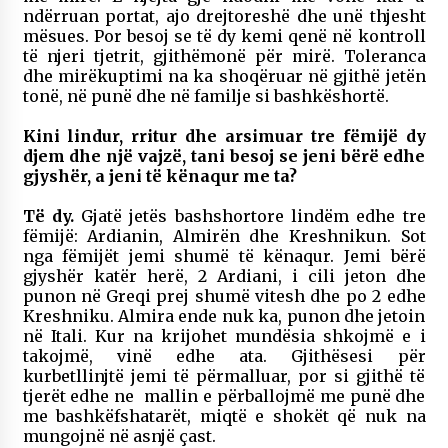
ndërruan portat, ajo drejtoreshë dhe unë thjesht
mësues. Por besoj se të dy kemi qenë në kontroll
të njeri tjetrit, gjithëmonë për mirë. Toleranca
dhe mirëkuptimi na ka shoqëruar në gjithë jetën
tonë, në punë dhe në familje si bashkëshortë.
Kini lindur, rritur dhe arsimuar tre fëmijë dy
djem dhe një vajzë, tani besoj se jeni bërë edhe
gjyshër, a jeni të kënaqur me ta?
Të dy.
Gjatë jetës bashshortore lindëm edhe tre
fëmijë: Ardianin, Almirën dhe Kreshnikun. Sot
nga fëmijët jemi shumë të kënaqur. Jemi bërë
gjyshër katër herë, 2 Ardiani, i cili jeton dhe
punon në Greqi prej shumë vitesh dhe po 2 edhe
Kreshniku. Almira ende nuk ka, punon dhe jetoin
në Itali. Kur na krijohet mundësia shkojmë e i
takojmë, vinë edhe ata. Gjithësesi për
kurbetllinjtë jemi të përmalluar, por si gjithë të
tjerët edhe ne mallin e përballojmë me punë dhe
me bashkëfshatarët, miqtë e shokët që nuk na
mungojnë në asnjë çast.