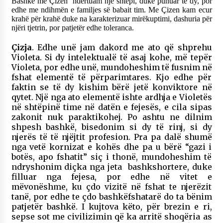
Bashkë me Çizen ndërtuam një shtëpi, duke punuar të dy, por
edhe me ndihmën e familjes së babait tim. Me Çizen kam ecur
krahë për krahë duke na karakterizuar mirëkuptimi, dashuria për
njëri tjetrin, por patjetër edhe toleranca.
Çizja
. Edhe unë jam dakord me ato që shprehu
Violeta. Si dy intelektualë të asaj kohe, më tepër
Violeta, por edhe unë, mundoheshim të fusnim në
fshat elementë të përparimtares. Kjo edhe për
faktin se të dy kishim bërë jetë konviktore në
qytet. Një nga ato elementë ishte ardhja e Violetës
në shtëpinë time në datën e fejesës, e cila sipas
zakonit nuk paraktikohej. Po ashtu ne dilnim
shpesh bashkë, bisedonim si dy të rinj, si dy
njerës të të njëjtit profesion. Pra pa dalë shumë
nga vetë kornizat e kohës dhe pa u bërë “gazi i
botës, apo fshatit” siç i thonë, mundoheshim të
ndryshonim diçka nga jeta bashkshortere, duke
filluar nga fejesa, por edhe në vitet e
mëvonëshme, ku çdo vizitë në fshat te njerëzit
tanë, por edhe te çdo bashkëfshatarë do ta bënim
patjetër bashkë. I kujtova këto, për brezin e ri,
sepse sot me civilizimin që ka arritë shoqëria as