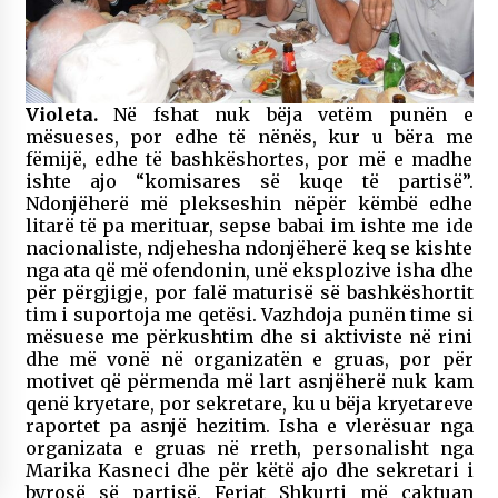
Violeta.
Në fshat nuk bëja vetëm punën e
mësueses, por edhe të nënës, kur u bëra me
fëmijë, edhe të bashkëshortes, por më e madhe
ishte ajo “komisares së kuqe të partisë”.
Ndonjëherë më plekseshin nëpër këmbë edhe
litarë të pa merituar, sepse babai im ishte me ide
nacionaliste, ndjehesha ndonjëherë keq se kishte
nga ata që më ofendonin, unë eksplozive isha dhe
për përgjigje, por falë maturisë së bashkëshortit
tim i suportoja me qetësi. Vazhdoja punën time si
mësuese me përkushtim dhe si aktiviste në rini
dhe më vonë në organizatën e gruas, por për
motivet që përmenda më lart asnjëherë nuk kam
qenë kryetare, por sekretare, ku u bëja kryetareve
raportet pa asnjë hezitim. Isha e vlerësuar nga
organizata e gruas në rreth, personalisht nga
Marika Kasneci dhe për këtë ajo dhe sekretari i
byrosë së partisë, Ferjat Shkurti më caktuan