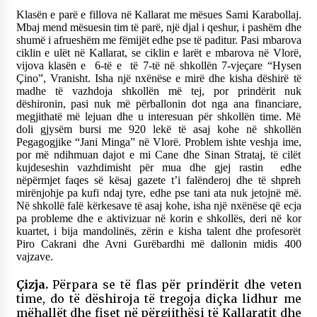
Klasën e parë e fillova në Kallarat me mësues Sami Karabollaj.
Mbaj mend mësuesin tim të parë, një djal i qeshur, i pashëm dhe
shumë i afrueshëm me fëmijët edhe pse të paditur. Pasi mbarova
ciklin e ulët në Kallarat, se ciklin e larët e mbarova në Vlorë,
vijova klasën e 6-të e të 7-të në shkollën 7-vjeçare “Hysen
Çino”, Vranisht. Isha një nxënëse e mirë dhe kisha dëshirë të
madhe të vazhdoja shkollën më tej, por prindërit nuk
dëshironin, pasi nuk më përballonin dot nga ana financiare,
megjithatë më lejuan dhe u interesuan për shkollën time. Më
doli gjysëm bursi me 920 lekë të asaj kohe në shkollën
Pegagogjike “Jani Minga” në Vlorë. Problem ishte veshja ime,
por më ndihmuan dajot e mi Cane dhe Sinan Strataj, të cilët
kujdeseshin vazhdimisht për mua dhe gjej rastin edhe
nëpërmjet faqes së kësaj gazete t’i falënderoj dhe të shpreh
mirënjohje pa kufi ndaj tyre, edhe pse tani ata nuk jetojnë më.
Në shkollë falë kërkesave të asaj kohe, isha një nxënëse që ecja
pa probleme dhe e aktivizuar në korin e shkollës, deri në kor
kuartet, i bija mandolinës, zërin e kisha talent dhe profesorët
Piro Cakrani dhe Avni Gurëbardhi më dallonin midis 400
vajzave.
Çizja.
Përpara se të flas për prindërit dhe veten
time, do të dëshiroja të tregoja diçka lidhur me
mëhallët dhe fiset në përgjithësi të Kallaratit dhe