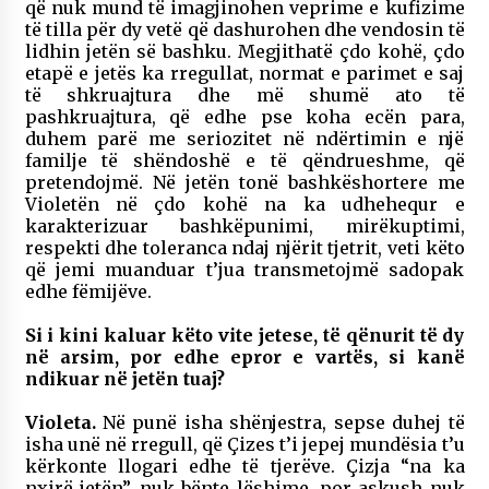
që nuk mund të imagjinohen veprime e kufizime
të tilla për dy vetë që dashurohen dhe vendosin të
lidhin jetën së bashku. Megjithatë çdo kohë, çdo
etapë e jetës ka rregullat, normat e parimet e saj
të shkruajtura dhe më shumë ato të
pashkruajtura, që edhe pse koha ecën para,
duhem parë me seriozitet në ndërtimin e një
familje të shëndoshë e të qëndrueshme, që
pretendojmë. Në jetën tonë bashkëshortere me
Violetën në çdo kohë na ka udhehequr e
karakterizuar bashkëpunimi, mirëkuptimi,
respekti dhe toleranca ndaj njërit tjetrit, veti këto
që jemi muanduar t’jua transmetojmë sadopak
edhe fëmijëve.
Si i kini kaluar këto vite jetese, të qënurit të dy
në arsim, por edhe epror e vartës, si kanë
ndikuar në jetën tuaj?
Violeta.
Në punë isha shënjestra, sepse duhej të
isha unë në rregull, që Çizes t’i jepej mundësia t’u
kërkonte llogari edhe të tjerëve. Çizja “na ka
nxirë jetën”, nuk bënte lëshime, por askush nuk