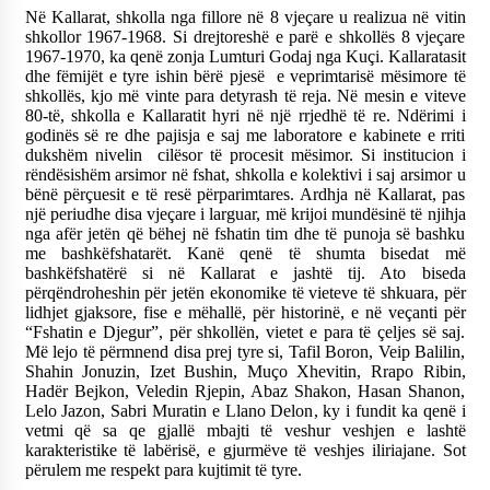
Në Kallarat, shkolla nga fillore në 8 vjeçare u realizua në vitin
shkollor 1967-1968. Si drejtoreshë e parë e shkollës 8 vjeçare
1967-1970, ka qenë zonja Lumturi Godaj nga Kuçi. Kallaratasit
dhe fëmijët e tyre ishin bërë pjesë e veprimtarisë mësimore të
shkollës, kjo më vinte para detyrash të reja. Në mesin e viteve
80-të, shkolla e Kallaratit hyri në një rrjedhë të re. Ndërimi i
godinës së re dhe pajisja e saj me laboratore e kabinete e rriti
dukshëm nivelin cilësor të procesit mësimor. Si institucion i
rëndësishëm arsimor në fshat, shkolla e kolektivi i saj arsimor u
bënë përçuesit e të resë përparimtares. Ardhja në Kallarat, pas
një periudhe disa vjeçare i larguar, më krijoi mundësinë të njihja
nga afër jetën që bëhej në fshatin tim dhe të punoja së bashku
me bashkëfshatarët. Kanë qenë të shumta bisedat më
bashkëfshatërë si në Kallarat e jashtë tij. Ato biseda
përqëndroheshin për jetën ekonomike të vieteve të shkuara, për
lidhjet gjaksore, fise e mëhallë, për historinë, e në veçanti për
“Fshatin e Djegur”, për shkollën, vietet e para të çeljes së saj.
Më lejo të përmnend disa prej tyre si, Tafil Boron, Veip Balilin,
Shahin Jonuzin, Izet Bushin, Muço Xhevitin, Rrapo Ribin,
Hadër Bejkon, Veledin Rjepin, Abaz Shakon, Hasan Shanon,
Lelo Jazon, Sabri Muratin e Llano Delon, ky i fundit ka qenë i
vetmi që sa qe gjallë mbajti të veshur veshjen e lashtë
karakteristike të labërisë, e gjurmëve të veshjes iliriajane. Sot
përulem me respekt para kujtimit të tyre.