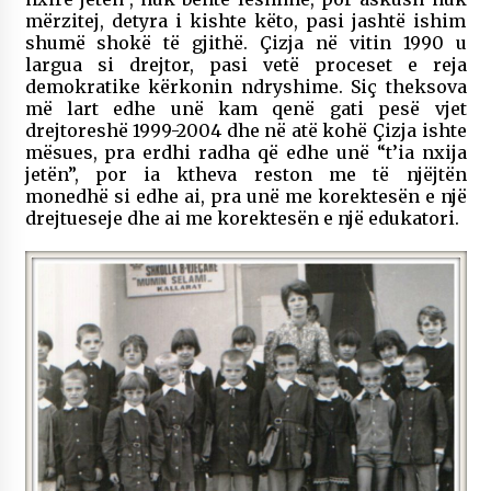
mërzitej, detyra i kishte këto, pasi jashtë ishim
shumë shokë të gjithë. Çizja në vitin 1990 u
largua si drejtor, pasi vetë proceset e reja
demokratike kërkonin ndryshime. Siç theksova
më lart edhe unë kam qenë gati pesë vjet
drejtoreshë 1999-2004 dhe në atë kohë Çizja ishte
mësues, pra erdhi radha që edhe unë “t’ia nxija
jetën”, por ia ktheva reston me të njëjtën
monedhë si edhe ai, pra unë me korektesën e një
drejtueseje dhe ai me korektesën e një edukatori.