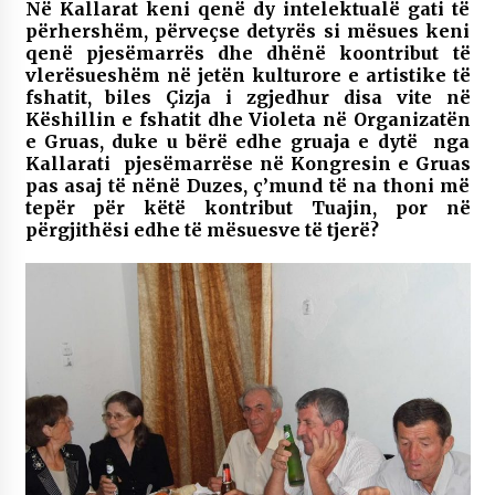
Në Kallarat keni qenë dy intelektualë gati të
përhershëm, përveçse detyrës si mësues keni
qenë pjesëmarrës dhe dhënë koontribut të
vlerësueshëm në jetën kulturore e artistike të
fshatit, biles
Ç
izja i zgjedhur disa vite në
Këshillin e fshatit dhe Violeta në Organizatën
e Gruas, duke u bërë edhe gruaja e dytë nga
Kallarati pjesëmarrëse në Kongresin e Gruas
pas asaj të nënë Duzes, ç’mund të na thoni më
tepër për këtë kontribut Tuajin, por në
përgjithësi edhe të mësuesve të tjerë?