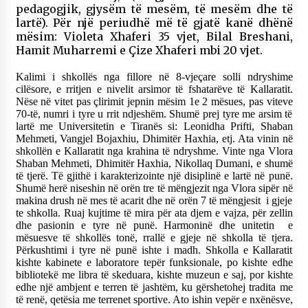
pedagogjik, gjysëm të mesëm, të mesëm dhe të
lartë). Për një periudhë më të gjatë kanë dhënë
mësim: Violeta Xhaferi 35 vjet, Bilal Breshani,
Hamit Muharremi e Çize Xhaferi mbi 20 vjet.
Kalimi i shkollës nga fillore në 8-vjeçare solli ndryshime
cilësore, e rritjen e nivelit arsimor të fshatarëve të Kallaratit.
Nëse në vitet pas çlirimit jepnin mësim 1e 2 mësues, pas viteve
70-të, numri i tyre u rrit ndjeshëm. Shumë prej tyre me arsim të
lartë me Universitetin e Tiranës si: Leonidha Prifti, Shaban
Mehmeti, Vangjel Bojaxhiu, Dhimitër Haxhia, etj. Ata vinin në
shkollën e Kallaratit nga krahina të ndryshme. Vinte nga Vlora
Shaban Mehmeti, Dhimitër Haxhia, Nikollaq Dumani, e shumë
të tjerë. Të gjithë i karakterizointe një disiplinë e lartë në punë.
Shumë herë niseshin në orën tre të mëngjezit nga Vlora sipër në
makina drush në mes të acarit dhe në orën 7 të mëngjesit i gjeje
te shkolla. Ruaj kujtime të mira për ata djem e vajza, për zellin
dhe pasionin e tyre në punë. Harmoninë dhe unitetin e
mësuesve të shkollës tonë, rrallë e gjeje në shkolla të tjera.
Përkushtimi i tyre në punë ishte i madh. Shkolla e Kallaratit
kishte kabinete e laboratore tepër funksionale, po kishte edhe
bibliotekë me libra të skeduara, kishte muzeun e saj, por kishte
edhe një ambjent e terren të jashtëm, ku gërshetohej tradita me
të renë, qetësia me terrenet sportive. Ato ishin vepër e nxënësve,