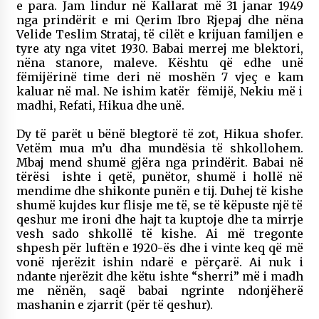
e para.
Jam lindur në Kallarat më 31 janar 1949
nga prindërit e mi Qerim Ibro Rjepaj dhe nëna
Velide Teslim Strataj, të cilët e krijuan familjen e
tyre aty nga vitet 1930. Babai merrej me blektori,
nëna stanore, maleve. Kështu që edhe unë
fëmijërinë time deri në moshën 7 vjeç e kam
kaluar në mal. Ne ishim katër fëmijë, Nekiu më i
madhi, Refati, Hikua dhe unë.
Dy të parët u bënë blegtorë të zot, Hikua shofer.
Vetëm mua m’u dha mundësia të shkollohem.
Mbaj mend shumë gjëra nga prindërit. Babai në
tërësi ishte i qetë, punëtor, shumë i hollë në
mendime dhe shikonte punën e tij. Duhej të kishe
shumë kujdes kur flisje me të, se të këpuste një të
qeshur me ironi dhe hajt ta kuptoje dhe ta mirrje
vesh sado shkollë të kishe. Ai më tregonte
shpesh për luftën e 1920-ës dhe i vinte keq që më
vonë njerëzit ishin ndarë e përçarë. Ai nuk i
ndante njerëzit dhe këtu ishte “sherri” më i madh
me nënën, saqë babai ngrinte ndonjëherë
mashanin e zjarrit (për të qeshur).