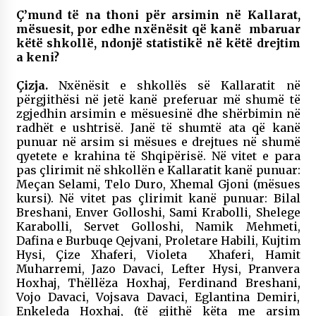
Ç’mund të na thoni për arsimin në Kallarat,
mësuesit, por edhe nxënësit që kanë mbaruar
këtë shkollë, ndonjë statistikë në këtë drejtim
a keni?
Çizja.
Nxënësit e shkollës së Kallaratit në
përgjithësi në jetë kanë preferuar më shumë të
zgjedhin arsimin e mësuesinë dhe shërbimin në
radhët e ushtrisë. Janë të shumtë ata që kanë
punuar në arsim si mësues e drejtues në shumë
qyetete e krahina të Shqipërisë. Në vitet e para
pas çlirimit në shkollën e Kallaratit kanë punuar:
Meçan Selami, Telo Duro, Xhemal Gjoni (mësues
kursi). Në vitet pas çlirimit kanë punuar: Bilal
Breshani, Enver Golloshi, Sami Krabolli, Shelege
Karabolli, Servet Golloshi, Namik Mehmeti,
Dafina e Burbuqe Qejvani, Proletare Habili, Kujtim
Hysi, Çize Xhaferi, Violeta Xhaferi, Hamit
Muharremi, Jazo Davaci, Lefter Hysi, Pranvera
Hoxhaj, Thëllëza Hoxhaj, Ferdinand Breshani,
Vojo Davaci, Vojsava Davaci, Eglantina Demiri,
Enkeleda Hoxhaj, (të gjithë këta me arsim