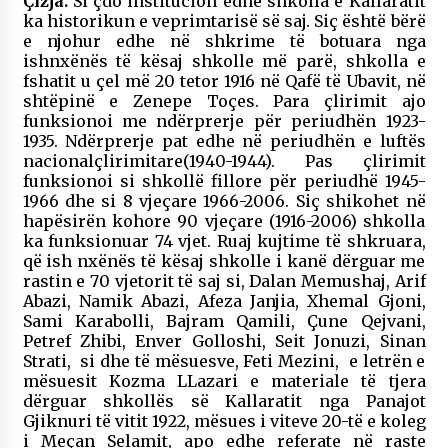
Çizja.
Si çdo institucion edhe shkolla e Kallaratit
ka historikun e veprimtarisë së saj. Siç është bërë
e njohur edhe në shkrime të botuara nga
ishnxënës të kësaj shkolle më parë, shkolla e
fshatit u çel më 20 tetor 1916 në Qafë të Ubavit, në
shtëpinë e Zenepe Toçes. Para çlirimit ajo
funksionoi me ndërprerje për periudhën 1923-
1935. Ndërprerje pat edhe në periudhën e luftës
nacionalçlirimitare(1940-1944). Pas çlirimit
funksionoi si shkollë fillore për periudhë 1945-
1966 dhe si 8 vjeçare 1966-2006. Siç shikohet në
hapësirën kohore 90 vjeçare (1916-2006) shkolla
ka funksionuar 74 vjet. Ruaj kujtime të shkruara,
që ish nxënës të kësaj shkolle i kanë dërguar me
rastin e 70 vjetorit të saj si, Dalan Memushaj, Arif
Abazi, Namik Abazi, Afeza Janjia, Xhemal Gjoni,
Sami Karabolli, Bajram Qamili, Çune Qejvani,
Petref Zhibi, Enver Golloshi, Seit Jonuzi, Sinan
Strati, si dhe të mësuesve, Feti Mezini, e letrën e
mësuesit Kozma LLazari e materiale të tjera
dërguar shkollës së Kallaratit nga Panajot
Gjiknuri të vitit 1922, mësues i viteve 20-të e koleg
i Meçan Selamit, apo edhe referate në raste