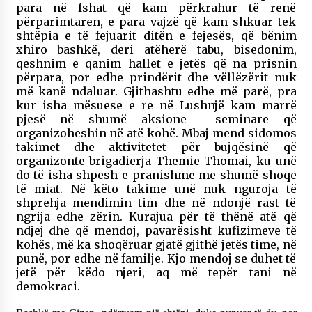
para në fshat që kam përkrahur të renë
përparimtaren, e para vajzë që kam shkuar tek
shtëpia e të fejuarit ditën e fejesës, që bënim
xhiro bashkë, deri atëherë tabu, bisedonim,
qeshnim e qanim hallet e jetës që na prisnin
përpara, por edhe prindërit dhe vëllëzërit nuk
më kanë ndaluar. Gjithashtu edhe më parë, pra
kur isha mësuese e re në Lushnjë kam marrë
pjesë në shumë aksione seminare që
organizoheshin në atë kohë. Mbaj mend sidomos
takimet dhe aktivitetet për bujqësinë që
organizonte brigadierja Themie Thomai, ku unë
do të isha shpesh e pranishme me shumë shoqe
të miat. Në këto takime unë nuk nguroja të
shprehja mendimin tim dhe në ndonjë rast të
ngrija edhe zërin. Kurajua për të thënë atë që
ndjej dhe që mendoj, pavarësisht kufizimeve të
kohës, më ka shoqëruar gjatë gjithë jetës time, në
punë, por edhe në familje. Kjo mendoj se duhet të
jetë për këdo njeri, aq më tepër tani në
demokraci.