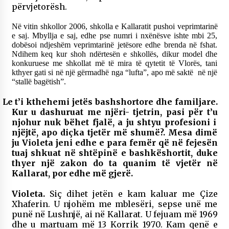
përvjetorësh.
Në vitin shkollor 2006, shkolla e Kallaratit pushoi veprimtarinë
e saj. Mbyllja e saj, edhe pse numri i nxënësve ishte mbi 25,
dobësoi ndjeshëm veprimtarinë jetësore edhe brenda në fshat.
Ndihem keq kur shoh ndërtesën e shkollës, dikur model dhe
konkuruese me shkollat më të mira të qytetit të Vlorës, tani
kthyer gati si në një gërmadhë nga “lufta”, apo më saktë në një
“stallë bagëtish”.
Le t’i kthehemi jetës bashshortore dhe familjare.
Kur u dashuruat me njëri- tjetrin, pasi për t’u
njohur nuk bëhet fjalë, a ju shtyu profesioni i
njëjtë, apo diçka tjetër më shumë?. Mesa dimë
ju Violeta jeni edhe e para femër që në fejesën
tuaj shkuat në shtëpinë e bashkëshortit, duke
thyer një zakon do ta quanim të vjetër në
Kallarat, por edhe më gjerë.
Violeta.
Siç dihet jetën e kam kaluar me Çize
Xhaferin. U njohëm me mblesëri, sepse unë me
punë në Lushnjë, ai në Kallarat. U fejuam më 1969
dhe u martuam më 13 Korrik 1970. Kam qenë e