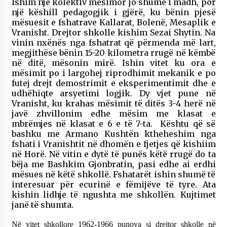
Ishim një kolektiv mësimor jo shumë i madh, por
një këshill pedagogjik i gjërë, ku bënin pjesë
mësuesit e fshatrave Kallarat, Bolenë, Mesaplik e
Vranisht. Drejtor shkolle kishim Sezai Shytin. Na
vinin nxënës nga fshatrat që përmenda më lart,
megjithëse bënin 15-20 kilometra rrugë në këmbë
në ditë, mësonin mirë. Ishin vitet ku ora e
mësimit po i largohej riprodhimit mekanik e po
futej drejt demostrimit e eksperimentimit dhe e
udhëhiqte arsyetimi logjik. Dy vjet pune në
Vranisht, ku krahas mësimit të ditës 3-4 herë në
javë zhvillonim edhe mësim me klasat e
mbrëmjes në klasat e 6 e të 7-ta. Kështu që së
bashku me Armano Kushtën ktheheshim nga
fshati i Vranishtit në dhomën e fjetjes që kishiim
në Horë. Në vitin e dytë të punës këtë rrugë do ta
bëja me Bashkim Gjonbratin, pasi edhe ai erdhi
mësues në këtë shkollë. Fshatarët ishin shumë të
interesuar për ecurinë e fëmijëve të tyre. Ata
kishin lidhje të ngushta me shkollën. Kujtimet
janë të shumta.
Në vitet shkollore 1962-1966 punova si drejtor shkolle në