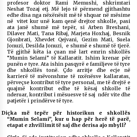
profesor doktor Rami Memushi, shkrimtari
Neshat Tozaj etj. Më lejo të përmend gjithashtu
edhe disa nga nëxënësit më të shquar në mësime
në vitet kur unë kam qenë drejtor shkolle, pasi
ata janë shumë më tepër, si Arben Breshani,
Dilaver Mati, Tana Ribaj, Marjeta Hoxhaj, Besnik
Gjonbrati, Xhevdet Qejvani, Gezim Mati, Suela
Jonuzi, Desilda Jonuzi, e shumë e shumë të tjerë.
Të gjithë këta ia çuan më lart emrin shkollës
“Mumin Selami” të Kallaratit. Ishim krenar për
punën e tyre. Ata ishin pasqyrë e familjeve të tyre
dhe shkollës tonë. Çdo arritje dhe ecje në
karrierë të mëvonshme të nxënësve kallaratas,
përveçse kontribut të tyre personal, me të drejtë e
quajmë kontribut edhe të kësaj shkolle të
nderuar, kontribut i mësuesve të saj ndër vite dhe
patjetër i prindërve të tyre.
Diçka më tepër për historikun e shkollës
“Mumin Selami”, kur u hap për herë të parë,
etapat e zhvillimit të saj dhe derisa ajo mbyll?