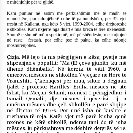
e mirënjohje për të gjithë.
Kam punuar në arsim me përkushtimin më të madh të
mundshëm, por ndonjëherë edhe të pamundshëm, për 35 vjet
rresht në Kallarat, nga këto 5 vjet, 1999-2004, edhe drejtoreshë
e shkollës. Kam nxjerrë nga duart e mia breza të tërë nxënësish.
Shumë e shumë më respektojnë, më përshëndesin, më kujtojnë
në raste festash, por edhe pse të paktë, ka edhe ndonjë
mosmirënjohës.
Çizja.
Më lejo ta nis përgjigjen e kësaj pyetje me
shprehjen e popullit: “Ma (E) çove gjuhën, ku më
dhemb dhëmballa”. Në korrik të vitit 1960, u
emërova mësues në shkollën 7 vjeçare në Horë të
Vranishtit. Ç’kënaqësi për mua, sikur u dëgjuan
fjalët e profesor Harillës. Erdha mësues në atë
fshat, ku Meçan Selami, nxënësi i përzgjedhur i
Ismail Qemalit, dje mësues i qeverisë tij, u
emërua mësues dhe çeli shkollën e parë shqipe
në dhjetor të 1913-s. Por unë isha në kushte e
rrethana të reja. Katër vjet më parë kisha qenë
nxënës në këtë shkollë, ndërsa tani do të isha
mësues. Iu përkushtova me dëshirë detyrës së re.