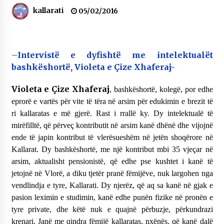
NË KALLARAT, NË “FSHATIN E DJEGUR” U
kallarati
05/02/2016
ZHVILLUA EDICIONI I TRETË I PIKNIKU
PRANVEROR
26/05/2026
–
Intervistë e dyfishtë me intelektualët
Gazeta Kallarati nr. 117
bashkëshortë, Violeta e Çize Xhaferaj-
03/05/2026
Violeta e Çize Xhaferaj
Gazeta Kallarati nr. 116
, bashkëshortë, kolegë, por edhe
28/01/2026
eprorë e vartës për vite të tëra në arsim për edukimin e brezit të
ri kallaratas e më gjerë. Rast i rrallë ky. Dy intelektualë të
Mbi kockat e martirëve ngrihet Atdheu
mirëfilltë, që përveç kontributit në arsim kanë dhënë dhe vijojnë
17/10/2025
ende të japin kontribut të vlerësueshëm në jetën shoqërore në
Kallarat. Dy bashkëshortë, me një kontribut mbi 35 vjeçar në
Gazeta Kallarati nr. 115
arsim, aktualisht pensionistë, që edhe pse kushtet i kanë të
14/10/2025
jetojnë në Vlorë, a diku tjetër pranë fëmijëve, nuk largohen nga
Faksimilet e një 83 vjetori lufte: Çfarë shkruan
vendlindja e tyre, Kallarati. Dy njerëz, që aq sa kanë në gjak e
Vexhi Buharaja për Heroin e Popullit, Mumin
pasion leximin e studimin, kanë edhe punën fizike në pronën e
Selami.
tyre private, dhe këtë nuk e quajnë përbuzje, përkundrazi
04/10/2025
krenari. Janë me qindra fëmijë kallaratas, nxënës, që kanë dalë