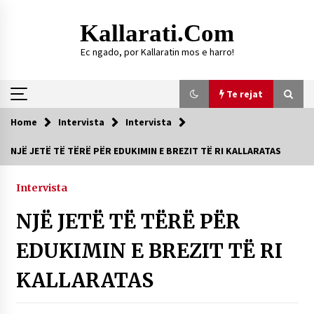
Skip
to
Kallarati.com
content
Ec ngado, por Kallaratin mos e harro!
Te rejat
Home
Intervista
Intervista
Te rejat
NJË JETË TË TËRË PËR EDUKIMIN E BREZIT TË RI KALLARATAS
DURRËS: ZGJEDHJE TË REJA TË DEGËS SË
SHOQATËS “KALLARATI”
Intervista
16/07/2026
NJË JETË TË TËRË PËR
Gazeta Kallarati nr. 118
07/07/2026
EDUKIMIN E BREZIT TË RI
SI U ARRIT TË REALIZOHEJ PERLA FOLKLORIKE
KALLARATAS
“JANINËS Ç’I PANË SYTË”
06/06/2026