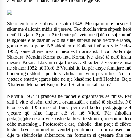
zhvilluara në Himarë, Kalanë e Borshit e gjetkë.
Shkollën fillore e fillova në vitin 1948. Mësoja mirë e mësuesit
sikur më dallonin midis të tjerëve. Tek shkolla vinte shpesh herë
nënë Duzja, një grua që të bënte për vete me fjalën e saj shumë
të ngrohtë e të dashur. Ajo na sillte shpesh edhe fletore e lapsa,
goma e maja pene. Në shkollën e Kallaratit në ato vite 1948-
1952, kanë dhënë mësim mësuesit normalist: Liza Doda nga
Shkodra, Mërgim Korça po nga Korça, Në klasë të parë kisha
mësues Kozma Llazanin nga Lukova. Shkollën 7 vjeçare e nisa
në shtator 1952 në Horë të Vranishtit, ku për arsye familjare më
hoqën nga shkolla për të vazhduar në vitin pasardhës. Në tre
vjtetët e shtatëvjeçares isha në një klasë me Lutfi Hoxhën, Bejo
Xhaferin, Muhamet Boçin, Rauf Stratin po kallaratas’
Në vitin 1954 u pranova në radhët e organizatës së rinisë. Për
gati 1 vit e gjysëm drejtova organizatën e rinisë të shkollës. Në
tetor të vitit 1956 më doli bursa për në shkollën pedagogjike 4
vjeçare që ishte hapur atë vit në Vlorë. Për shkollën
pedagogjike në ato vite kishte kërkesa të shumta, mësonim deri
edhe mineralogji. Profesorët e asaj shkolle, disa prejt të cilëve
kishin kryer studimet në vendet perndimore, na armatosën me
dije të shëndosha shkencore, na formuan si qytetarë dhe me