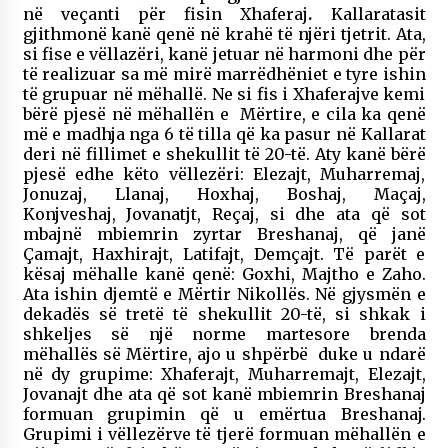
në veçanti për fisin Xhaferaj
.
Kallaratasit
gjithmonë kanë qenë në krahë të njëri tjetrit. Ata,
si fise e vëllazëri, kanë jetuar në harmoni dhe për
të realizuar sa më mirë marrëdhëniet e tyre ishin
të grupuar në mëhallë. Ne si fis i Xhaferajve kemi
bërë pjesë në mëhallën e Mërtire, e cila ka qenë
më e madhja nga 6 të tilla që ka pasur në Kallarat
deri në fillimet e shekullit të 20-të. Aty kanë bërë
pjesë edhe këto vëllezëri: Elezajt, Muharremaj,
Jonuzaj, Llanaj, Hoxhaj, Boshaj, Maçaj,
Konjveshaj, Jovanatjt, Reçaj, si dhe ata që sot
mbajnë mbiemrin zyrtar Breshanaj, që janë
Çamajt, Haxhirajt, Latifajt, Demçajt. Të parët e
kësaj mëhalle kanë qenë: Goxhi, Majtho e Zaho.
Ata ishin djemtë e Mërtir Nikollës. Në gjysmën e
dekadës së tretë të shekullit 20-të, si shkak i
shkeljes së një norme martesore brenda
mëhallës së Mërtire, ajo u shpërbë duke u ndarë
në dy grupime: Xhaferajt, Muharremajt, Elezajt,
Jovanajt dhe ata që sot kanë mbiemrin Breshanaj
formuan grupimin që u emërtua Breshanaj.
Grupimi i vëllezërve të tjerë formuan mëhallën e