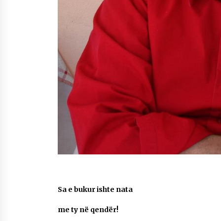
Sa e bukur ishte nata
me ty në qendër!