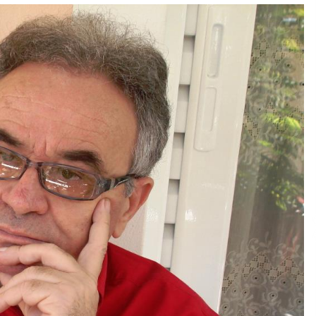
Gazeta Kallarati nr. 115
14/10/2025
– ËNGJËLL HASIMAJ – “KUJTIMET E
MIA PËR KALLARATIN SI MËSUES I
MATEMATIKËS, POR EDHE SI NJË
BANOR I PËRKOHSHËM I TIJ”
12/09/2025