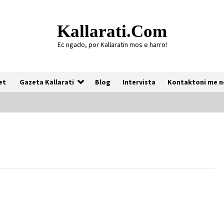
Kallarati.com
Ec ngado, por Kallaratin mos e harro!
et
Gazeta Kallarati
Blog
Intervista
Kontaktoni me n
Gazeta Kallarati nr. 118
07/07/2026
Gazeta Kallarati nr. 117
03/05/2026