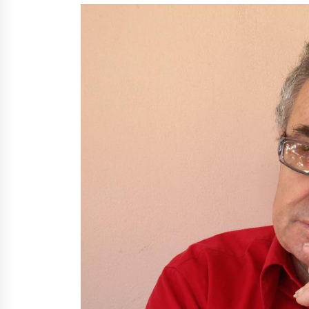
Mbi kockat e martirëve ngrihet
Atdheu
17/10/2025
KALLARATI NË AKSIONET
KOMBËTARE PËR RINDËRTIMIN E
VENDIT – NGA ÇIZE XHAFERAJ
22/09/2025