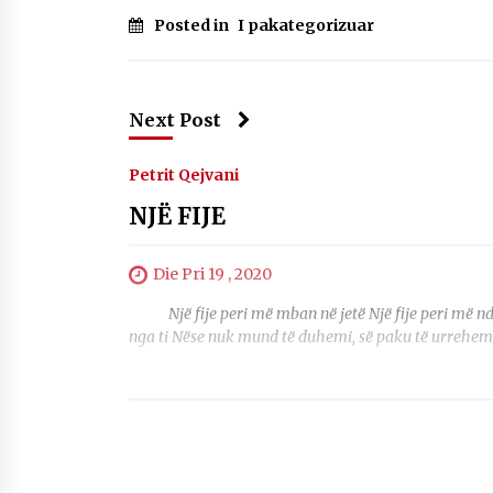
Posted in
I pakategorizuar
Next Post
Petrit Qejvani
NJË FIJE
Die Pri 19 , 2020
Një fije peri më mban në jetë Një fije peri më nda
nga ti Nëse nuk mund të duhemi, së paku të urrehemi