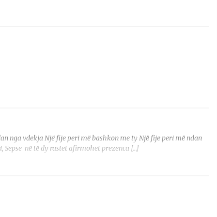
n nga vdekja Një fije peri më bashkon me ty Një fije peri më ndan
, Sepse në të dy rastet afirmohet prezenca […]