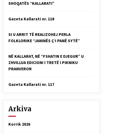
SHOQATËS “KALLARATI”
Faksimilet e një 83 vjetori lufte:
Çfarë shkruan Vexhi Buharaja për
Heroin e Popullit, Mumin Selami.
Gazeta Kallarati nr. 118
04/10/2025
Gazeta Kallarati nr. 114
SI U ARRIT TË REALIZOHEJ PERLA
06/02/2025
FOLKLORIKE “JANINËS Ç’I PANË SYTË”
NË KALLARAT, NË “FSHATIN E DJEGUR” U
ZHVILLUA EDICIONI I TRETË I PIKNIKU
PRANVEROR
Gazeta Kallarati nr. 117
Arkiva
Korrik 2026