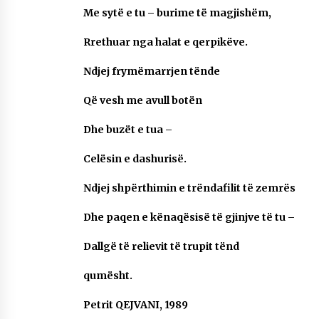
Me sytë e tu – burime të magjishëm,
Rrethuar nga halat e qerpikëve.
Ndjej frymëmarrjen tënde
Që vesh me avull botën
Dhe buzët e tua –
Celësin e dashurisë.
Ndjej shpërthimin e trëndafilit të zemrës
Dhe paqen e kënaqësisë të gjinjve të tu –
Dallgë të relievit të trupit tënd
qumësht.
Petrit QEJVANI, 1989