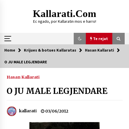
Skip
to
Kallarati.com
content
Ec ngado, por Kallaratin mos e harro!
Te rejat
Home
Krijues & botues Kallaratas
Hasan Kallarati
Te rejat
O JU MALE LEGJENDARE
DURRËS: ZGJEDHJE TË REJA TË DEGËS SË
SHOQATËS “KALLARATI”
Hasan Kallarati
16/07/2026
O JU MALE LEGJENDARE
Gazeta Kallarati nr. 118
07/07/2026
kallarati
03/06/2012
SI U ARRIT TË REALIZOHEJ PERLA FOLKLORIKE
“JANINËS Ç’I PANË SYTË”
06/06/2026