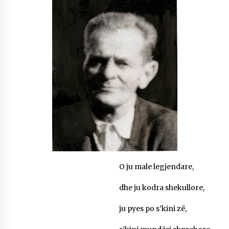
NË KALLARAT, NË “FSHATIN E DJEGUR” U
ZHVILLUA EDICIONI I TRETË I PIKNIKU
PRANVEROR
26/05/2026
Gazeta Kallarati nr. 117
03/05/2026
Gazeta Kallarati nr. 116
28/01/2026
Mbi kockat e martirëve ngrihet Atdheu
17/10/2025
Gazeta Kallarati nr. 115
14/10/2025
O ju male legjendare,
dhe ju kodra shekullore,
Faksimilet e një 83 vjetori lufte: Çfarë shkruan
Vexhi Buharaja për Heroin e Popullit, Mumin
Selami.
ju pyes po s’kini zë,
04/10/2025