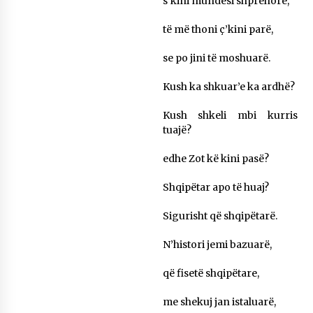
s’kini mundësi shprehore,
KALLARATI NË AKSIONET KOMBËTARE PËR
RINDËRTIMIN E VENDIT – NGA ÇIZE XHAFERAJ
të më thoni ç’kini parë,
22/09/2025
se po jini të moshuarë.
– ËNGJËLL HASIMAJ – “KUJTIMET E MIA PËR
KALLARATIN SI MËSUES I MATEMATIKËS, POR
Kush ka shkuar’e ka ardhë?
EDHE SI NJË BANOR I PËRKOHSHËM I TIJ”
12/09/2025
Kush shkeli mbi kurris
tuajë?
Gazeta Kallarati nr. 114
06/02/2025
edhe Zot kë kini pasë?
Shqipëtar apo të huaj?
Sigurisht që shqipëtarë.
N’histori jemi bazuarë,
që fisetë shqipëtare,
me shekuj jan istaluarë,