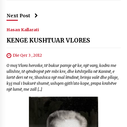
Next Post
Hasan Kallarati
KENGE KUSHTUAR VLORES
Die Qer 3 , 2012
O moj Vlora heroike, të bukur pamje që ke, një varg, kodra me
ullishte, të qëndrojnë për mbi kre, dhe kështjella në Kaninë, e
lartë deri në re, Shashica një mal lëndinë, brinja valë dhe pllaje,
kyj mal i bukurë shumë, ushqen gjith’ato kope, prapa krahëve
një lumë, me zall […]