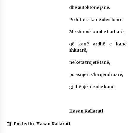
dhe autoktonë janë.
Po luftëra kanë xhvilluarë.
Me shumë kombe barbarë,
që kanë ardhë e kanë
shkuarë,
në këta trojetë tanë,
po asnjëri s’ka qëndruarë,
gjithënjë të zot e kanë.
Hasan Kallarati
Posted in
Hasan Kallarati