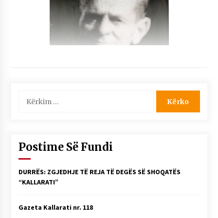
Kërko
për:
Postime Së Fundi
DURRËS: ZGJEDHJE TË REJA TË DEGËS SË SHOQATËS
“KALLARATI”
Gazeta Kallarati nr. 118