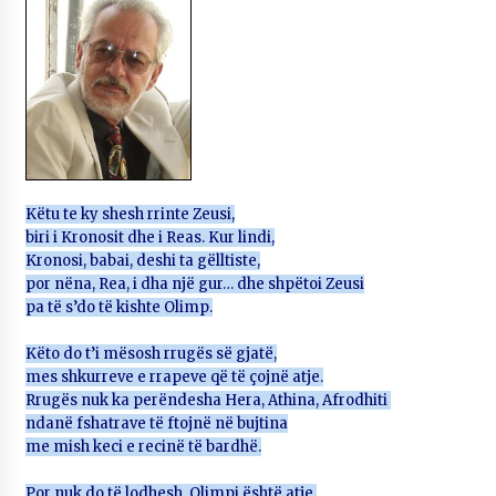
NË KALLARAT, NË “FSHATIN E DJEGUR” U
ZHVILLUA EDICIONI I TRETË I PIKNIKU
PRANVEROR
26/05/2026
Gazeta Kallarati nr. 117
03/05/2026
Gazeta Kallarati nr. 116
Këtu te ky shesh rrinte Zeusi,
28/01/2026
biri i Kronosit dhe i Reas. Kur lindi,
Kronosi, babai, deshi ta gëlltiste,
Mbi kockat e martirëve ngrihet Atdheu
por nëna, Rea, i dha një gur… dhe shpëtoi Zeusi
17/10/2025
pa të s’do të kishte Olimp.
Gazeta Kallarati nr. 115
Këto do t’i mësosh rrugës së gjatë,
14/10/2025
mes shkurreve e rrapeve që të çojnë atje.
Rrugës nuk ka perëndesha Hera, Athina, Afrodhiti
Faksimilet e një 83 vjetori lufte: Çfarë shkruan
ndanë fshatrave të ftojnë në bujtina
Vexhi Buharaja për Heroin e Popullit, Mumin
Selami.
me mish keci e recinë të bardhë.
04/10/2025
Por nuk do të lodhesh, Olimpi është atje,