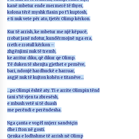
KALLARATI NË AKSIONET KOMBËTARE PËR
kanë mbetur ende mermerë të thyer,
RINDËRTIMIN E VENDIT – NGA ÇIZE XHAFERAJ
kolona tërë myshk flasin po t’i kuptosh,
22/09/2025
e ti nuk vete për ato, tjetër Olimp kërkon.
– ËNGJËLL HASIMAJ – “KUJTIMET E MIA PËR
Kur të arrish, ke mbetur me një këpucë,
KALLARATIN SI MËSUES I MATEMATIKËS, POR
rrobat janë ndotur, kundërmojnë nga era,
EDHE SI NJË BANOR I PËRKOHSHËM I TIJ”
rreth e rrotull kërkon –
12/09/2025
zhgënjimi nuk të tremb,
ke arritur diku, që dikur qe Olimp.
Gazeta Kallarati nr. 114
Të duken të shenjta gjethet e pemëve,
06/02/2025
bari, ndonjë hardhuckë e harruar,
asgjë nuk të kujton kohën e titanëve…
…po Olimpi është aty. Ti e arrite Olimpin tënd
tani s’të vjen ta zbresësh,
e mbush vetë si të duash
me perëndi e perëndesha.
Nga çanta e vogël nxjerr sandviçin
dhe i fton në gosti.
Qenka e lodhshme të arrish në Olimp