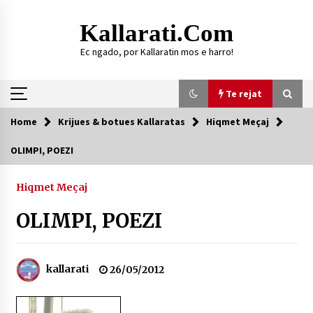
Skip
to
Kallarati.com
content
Ec ngado, por Kallaratin mos e harro!
Te rejat
Home
Krijues & botues Kallaratas
Hiqmet Meçaj
Te rejat
OLIMPI, POEZI
DURRËS: ZGJEDHJE TË REJA TË DEGËS SË
SHOQATËS “KALLARATI”
Hiqmet Meçaj
16/07/2026
OLIMPI, POEZI
Gazeta Kallarati nr. 118
07/07/2026
kallarati
26/05/2012
SI U ARRIT TË REALIZOHEJ PERLA FOLKLORIKE
“JANINËS Ç’I PANË SYTË”
06/06/2026