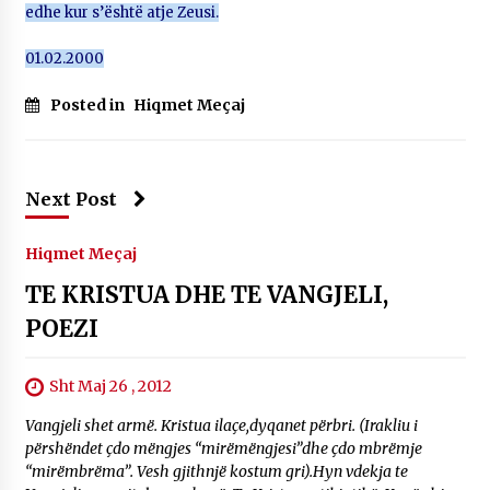
edhe kur s’është atje Zeusi.
01.02.2000
Posted in
Hiqmet Meçaj
Next Post
Hiqmet Meçaj
TE KRISTUA DHE TE VANGJELI,
POEZI
Sht Maj 26 , 2012
Vangjeli shet armë. Kristua ilaçe,dyqanet përbri. (Irakliu i
përshëndet çdo mëngjes “mirëmëngjesi”dhe çdo mbrëmje
“mirëmbrëma”. Vesh gjithnjë kostum gri).Hyn vdekja te