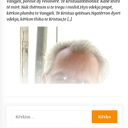
Vangjeli, porosit dy revolverë. Te Kristuaantibiotikë. Kanë xhiro
të mirë. Nuk thërrasin si te tregu i mishit.Hyn vdekja prapë,
kërkon plumba te Vangjeli. Te Kristua qetësues.Ngatërron dyert
vdekja, kërkon thika te Kristua,te […]
Kërko
për: