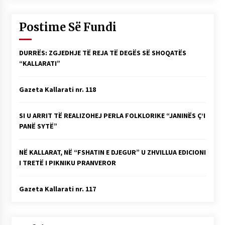
Postime Së Fundi
DURRËS: ZGJEDHJE TË REJA TË DEGËS SË SHOQATËS
“KALLARATI”
Gazeta Kallarati nr. 118
SI U ARRIT TË REALIZOHEJ PERLA FOLKLORIKE “JANINËS Ç’I
PANË SYTË”
NË KALLARAT, NË “FSHATIN E DJEGUR” U ZHVILLUA EDICIONI
I TRETË I PIKNIKU PRANVEROR
Gazeta Kallarati nr. 117