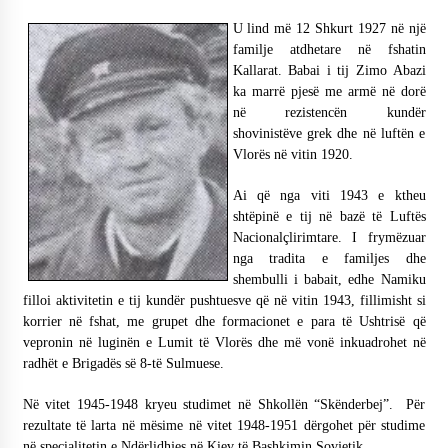
NË KALLARAT, NË “FSHATIN E DJEGUR” U
U lind më 12 Shkurt 1927 në një
ZHVILLUA EDICIONI I TRETË I PIKNIKU
familje atdhetare në fshatin
PRANVEROR
Kallarat. Babai i tij Zimo Abazi
26/05/2026
ka marrë pjesë me armë në dorë
në rezistencën kundër
Gazeta Kallarati nr. 117
shovinistëve grek dhe në luftën e
03/05/2026
Vlorës në vitin 1920.
Gazeta Kallarati nr. 116
Ai që nga viti 1943 e ktheu
28/01/2026
shtëpinë e tij në bazë të Luftës
Nacionalçlirimtare. I frymëzuar
Mbi kockat e martirëve ngrihet Atdheu
nga tradita e familjes dhe
17/10/2025
shembulli i babait, edhe Namiku
filloi aktivitetin e tij kundër pushtuesve që në vitin 1943, fillimisht si
Gazeta Kallarati nr. 115
korrier në fshat, me grupet dhe formacionet e para të Ushtrisë që
14/10/2025
vepronin në luginën e Lumit të Vlorës dhe më vonë inkuadrohet në
radhët e Brigadës së 8-të Sulmuese.
Faksimilet e një 83 vjetori lufte: Çfarë shkruan
Vexhi Buharaja për Heroin e Popullit, Mumin
Selami.
Në vitet 1945-1948 kryeu studimet në Shkollën “Skënderbej”. Për
04/10/2025
rezultate të larta në mësime në vitet 1948-1951 dërgohet për studime
në specialitetin e Ndërlidhjes në Kiev të Bashkimin Sovjetik.