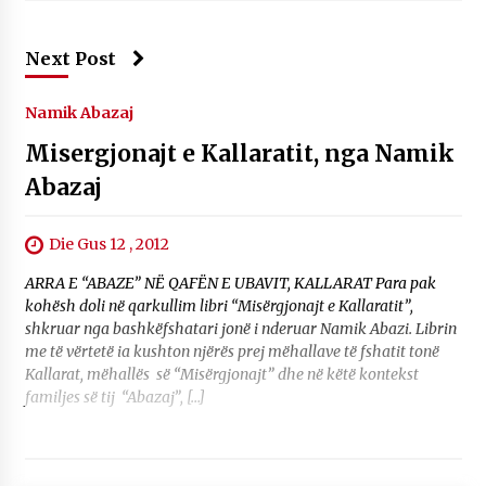
Next Post
Namik Abazaj
Misergjonajt e Kallaratit, nga Namik
Abazaj
Die Gus 12 , 2012
ARRA E “ABAZE” NË QAFËN E UBAVIT, KALLARAT Para pak
kohësh doli në qarkullim libri “Misërgjonajt e Kallaratit”,
shkruar nga bashkëfshatari jonë i nderuar Namik Abazi. Librin
me të vërtetë ia kushton njërës prej mëhallave të fshatit tonë
Kallarat, mëhallës së “Misërgjonajt” dhe në këtë kontekst
familjes së tij “Abazaj”, […]