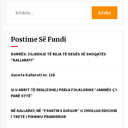
Kërko
për:
Postime Së Fundi
DURRËS: ZGJEDHJE TË REJA TË DEGËS SË SHOQATËS
“KALLARATI”
Gazeta Kallarati nr. 118
SI U ARRIT TË REALIZOHEJ PERLA FOLKLORIKE “JANINËS Ç’I
PANË SYTË”
NË KALLARAT, NË “FSHATIN E DJEGUR” U ZHVILLUA EDICIONI
I TRETË I PIKNIKU PRANVEROR