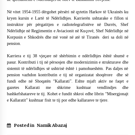
KALLARATI NË AKSIONET KOMBËTARE PËR
RINDËRTIMIN E VENDIT – NGA ÇIZE XHAFERAJ
Në vitet 1954-1955 dërgohet përsëri në qytetin Harkov të Ukrainës ku
22/09/2025
kryen kursin e Lartë të Ndërlidhjes. Karrierën ushtarake e fillon si
instruktor për përgatitjen e radiotelegrafistëve në Durrës, Shef
– ËNGJËLL HASIMAJ – “KUJTIMET E MIA PËR
Ndërlidhje në Regjimentin e Aviacionit në Kuçovë, Shef Ndërlidhje në
KALLARATIN SI MËSUES I MATEMATIKËS, POR
Korpusin e Shkodrës dhe më vonë në atë të Tiranës deri sa doli në
EDHE SI NJË BANOR I PËRKOHSHËM I TIJ”
pension.
12/09/2025
Karriera e tij 38 vjeçare në shërbimin e ndërlidhjes është shumë e
Gazeta Kallarati nr. 114
pasur. Kontributi i tij në përsosjen dhe modernizimin e strukturave dhe
06/02/2025
sistemit të ndërlidhjes së ushtrisë është i pamohueshëm. Pas daljes në
pension vazhdon kontributin e tij në organizatat shoqërore dhe së
fundi edhe në Shoqatën “Kallarati”. Eshte mjaft aktiv ne faqet e
gazetes Kallarati me shkrime kushtuar vendlindjes dhe
bashkefshatareve te tij. Kohet e fundit shkroi edhe librin “Misergjonajt
e Kallaratit” kushtuar fisit te tij por edhe kallarasve te tjere.
Posted in
Namik Abazaj