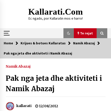
Skip
to
Kallarati.com
content
Ec ngado, por Kallaratin mos e harro!
Te rejat
Home
Krijues & botues Kallaratas
Namik Abazaj
Te rejat
Pak nga jeta dhe aktiviteti i Namik Abazaj
DURRËS: ZGJEDHJE TË REJA TË DEGËS SË
SHOQATËS “KALLARATI”
Namik Abazaj
16/07/2026
Pak nga jeta dhe aktiviteti i
Gazeta Kallarati nr. 118
07/07/2026
Namik Abazaj
SI U ARRIT TË REALIZOHEJ PERLA FOLKLORIKE
“JANINËS Ç’I PANË SYTË”
06/06/2026
kallarati
12/08/2012