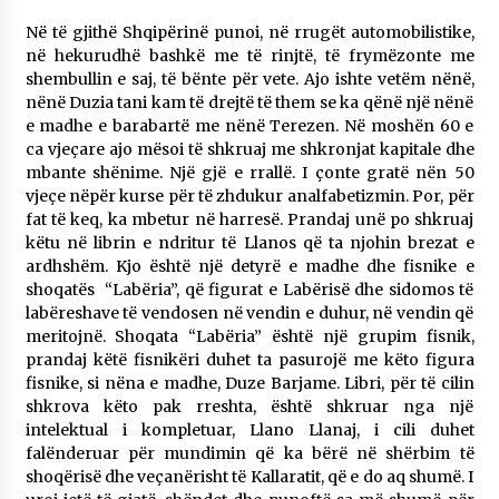
Në të gjithë Shqipërinë punoi, në rrugët automobilistike,
në hekurudhë bashkë me të rinjtë, të frymëzonte me
shembullin e saj, të bënte për vete. Ajo ishte vetëm nënë,
nënë Duzia tani kam të drejtë të them se ka qënë një nënë
e madhe e barabartë me nënë Terezen. Në moshën 60 e
ca vjeçare ajo mësoi të shkruaj me shkronjat kapitale dhe
mbante shënime. Një gjë e rrallë. I çonte gratë nën 50
vjeçe nëpër kurse për të zhdukur analfabetizmin. Por, për
fat të keq, ka mbetur në harresë. Prandaj unë po shkruaj
këtu në librin e ndritur të Llanos që ta njohin brezat e
ardhshëm. Kjo është një detyrë e madhe dhe fisnike e
shoqatës “Labëria”, që figurat e Labërisë dhe sidomos të
labëreshave të vendosen në vendin e duhur, në vendin që
meritojnë. Shoqata “Labëria” është një grupim fisnik,
prandaj këtë fisnikëri duhet ta pasurojë me këto figura
fisnike, si nëna e madhe, Duze Barjame. Libri, për të cilin
shkrova këto pak rreshta, është shkruar nga një
intelektual i kompletuar, Llano Llanaj, i cili duhet
falënderuar për mundimin që ka bërë në shërbim të
shoqërisë dhe veçanërisht të Kallaratit, që e do aq shumë. I