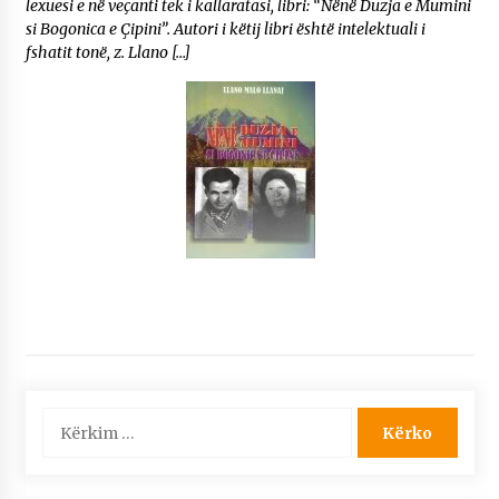
lexuesi e në veçanti tek i kallaratasi, libri: “Nënë Duzja e Mumini
si Bogonica e Çipini”. Autori i këtij libri është intelektuali i
fshatit tonë, z. Llano […]
Kërko
për: