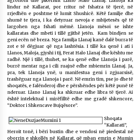
agronom dhe pikërisht Llano Malo Llanaj. Llanoja ka
14/10/2025
lindur në Kallarat, por rritur në fshatra të tjerë, në
rrjedhën e poshtme të lumit Shushicë. Këtë familje dhe
Faksimilet e një 83 vjetori lufte: Çfarë shkruan
shumë te tjera, i ka detyruar nevoja e mbijetesës që të
Vexhi Buharaja për Heroin e Popullit, Mumin
largohen nga fshati mëmë. Llanoja mësoi se ishte
Selami.
kallaratas dhe mbeti i tillë gjithë jetën. Kam bindjen se
04/10/2025
geni ecën në breza. Nga familja Llanaj kanë dalë burra të
zot e të dëgjuar që nga lashtësia. I tillë ka qenë i ati i
KALLARATI NË AKSIONET KOMBËTARE PËR
Llanos, Maloja, gjyshi i tij, Ferat Halo Llanaj dhe kështu me
RINDËRTIMIN E VENDIT – NGA ÇIZE XHAFERAJ
radhë. Një i tillë, thuhet, se ka qenë edhe Llanoja i parë,
22/09/2025
burrë mentar nga i cili ruajnë edhe mbiemrin Llanaj. Ja,
pra, tek Llanoja ynë, u manifestua geni i zgjuarsisë,
trashëguar nga Llanoja i parë. Në emrin tim, pse jo dhe të
shoqatës, e falënderoj dhe e përshëndes për këtë punë të
nderuar. Llano Llanaj ka shkruar edhe libra të tjerë. Ai
është intelektual i mirëfilltë edhe me gradë shkencore,
“Doktor i Shkencave Bujqësore”.
Shoqata
“Kallarati”,
Heroit tonë, i bëri bustin dhe e vendosi në piedestal në
oborrin e shkollës në Kallarat, që mban emrin e Mumin