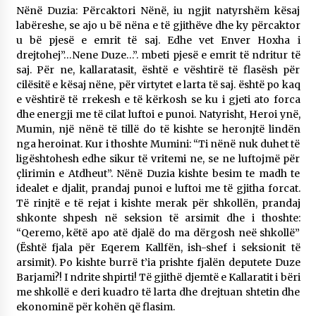
Nënë Duzia: Përcaktori Nënë, iu ngjit natyrshëm kësaj
labëreshe, se ajo u bë nëna e të gjithëve dhe ky përcaktor
u bë pjesë e emrit të saj. Edhe vet Enver Hoxha i
drejtohej”…Nene Duze…”. mbeti pjesë e emrit të ndritur të
saj. Për ne, kallaratasit, është e vështirë të flasësh për
cilësitë e kësaj nëne, për virtytet e larta të saj. është po kaq
e vështirë të rrekesh e të kërkosh se ku i gjeti ato forca
dhe energji me të cilat luftoi e punoi. Natyrisht, Heroi ynë,
Mumin, një nënë të tillë do të kishte se heronjtë lindën
nga heroinat. Kur i thoshte Mumini: “Ti nënë nuk duhet të
ligështohesh edhe sikur të vritemi ne, se ne luftojmë për
çlirimin e Atdheut”. Nënë Duzia kishte besim te madh te
idealet e djalit, prandaj punoi e luftoi me të gjitha forcat.
Të rinjtë e të rejat i kishte merak për shkollën, prandaj
shkonte shpesh në seksion të arsimit dhe i thoshte:
“Qeremo, këtë apo atë djalë do ma dërgosh neë shkollë”
(Është fjala për Eqerem Kallfën, ish-shef i seksionit të
arsimit). Po kishte burrë t’ia prishte fjalën deputete Duze
Barjami?! I ndrite shpirti! Të gjithë djemtë e Kallaratit i bëri
me shkollë e deri kuadro të larta dhe drejtuan shtetin dhe
ekonominë për kohën që flasim.