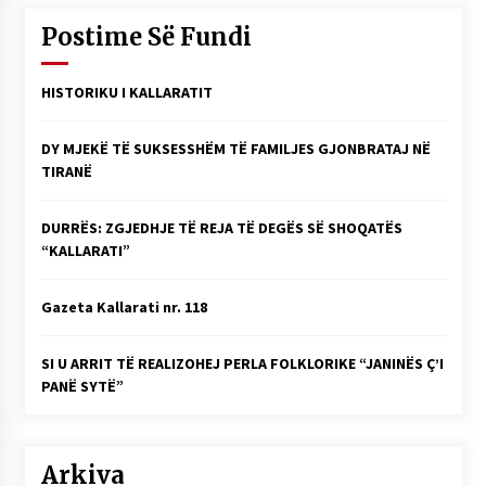
Postime Së Fundi
HISTORIKU I KALLARATIT
DY MJEKË TË SUKSESSHËM TË FAMILJES GJONBRATAJ NË
TIRANË
DURRËS: ZGJEDHJE TË REJA TË DEGËS SË SHOQATËS
“KALLARATI”
Gazeta Kallarati nr. 118
SI U ARRIT TË REALIZOHEJ PERLA FOLKLORIKE “JANINËS Ç’I
PANË SYTË”
Arkiva