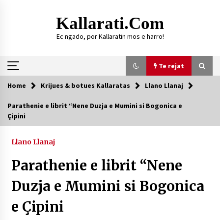
Skip
to
Kallarati.com
content
Ec ngado, por Kallaratin mos e harro!
Te rejat
Home
Krijues & botues Kallaratas
Llano Llanaj
Te rejat
Parathenie e librit “Nene Duzja e Mumini si Bogonica e
Çipini
HISTORIKU I KALLARATIT
09/08/2026
Llano Llanaj
DY MJEKË TË SUKSESSHËM TË FAMILJES
GJONBRATAJ NË TIRANË
Parathenie e librit “Nene
09/08/2026
Duzja e Mumini si Bogonica
DURRËS: ZGJEDHJE TË REJA TË DEGËS SË
SHOQATËS “KALLARATI”
e Çipini
16/07/2026