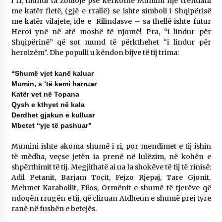
i ri, mundi ta zbulojë pse kërkonte Mumini një trëndafil
me katër fletë, (gjë e rrallë) se ishte simboli i Shqipërisë
me katër vilajete, ide e Rilindasve – sa thellë ishte futur
Heroi ynë në atë moshë të njomë! Pra, “i lindur për
Shqipërinë” që sot mund të përkthehet “i lindur për
heroizëm”. Dhe populli u këndon bijve të tij trima:
“Shumë vjet kanë kaluar
Mumin, s ‘të kemi harruar
Katër vet në Topana
Qysh e kthyet në kala
Derdhet gjakun e kulluar
Mbetet “yje të pashuar”
Mumini ishte akoma shumë i ri, por mendimet e tij ishin
të mëdha, veçse jetën ia prenë në lulëzim, në kohën e
shpërthimit të tij. Megjithatë ai ua la shokëve të tij të rinisë:
Adil Petanit, Barjam Toçit, Fejzo Rjepaj, Tare Gjonit,
Mehmet Karabollit, Filos, Ormënit e shumë të tjerëve që
ndoqën rrugën e tij, që çliruan Atdheun e shumë prej tyre
ranë në fushën e betejës.