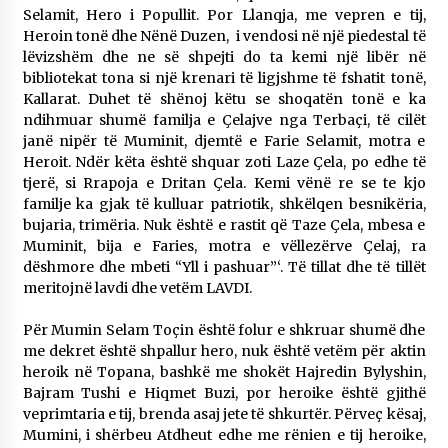
Selamit, Hero i Popullit. Por Llanqja, me vepren e tij,
Heroin tonë dhe Nënë Duzen, i vendosi në një piedestal të
lëvizshëm dhe ne së shpejti do ta kemi një libër në
bibliotekat tona si një krenari të ligjshme të fshatit tonë,
Kallarat. Duhet të shënoj këtu se shoqatën tonë e ka
ndihmuar shumë familja e Çelajve nga Terbaçi, të cilët
janë nipër të Muminit, djemtë e Farie Selamit, motra e
Heroit. Ndër këta është shquar zoti Laze Çela, po edhe të
tjerë, si Rrapoja e Dritan Çela. Kemi vënë re se te kjo
familje ka gjak të kulluar patriotik, shkëlqen besnikëria,
bujaria, trimëria. Nuk është e rastit që Taze Çela, mbesa e
Muminit, bija e Faries, motra e vëllezërve Çelaj, ra
dëshmore dhe mbeti “Yll i pashuar”‘. Të tillat dhe të tillët
meritojnë lavdi dhe vetëm LAVDI.
Për Mumin Selam Toçin është folur e shkruar shumë dhe
me dekret është shpallur hero, nuk është vetëm për aktin
heroik në Topana, bashkë me shokët Hajredin Bylyshin,
Bajram Tushi e Hiqmet Buzi, por heroike është gjithë
veprimtaria e tij, brenda asaj jete të shkurtër. Përveç kësaj,
Mumini, i shërbeu Atdheut edhe me rënien e tij heroike,