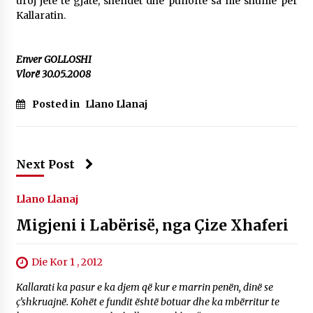
uroj jetë të gjatë, shëndet dhe punoftë sa më shumë për
Kallaratin.
Enver GOLLOSHI
Vlorë 30.05.2008
Posted in
Llano Llanaj
Next Post
Llano Llanaj
Migjeni i Labërisë, nga Çize Xhaferi
Die Kor 1 , 2012
Kallarati ka pasur e ka djem që kur e marrin penën, dinë se
ç’shkruajnë. Kohët e fundit është botuar dhe ka mbërritur te