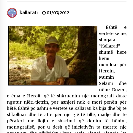
Gazeta Kallarati nr. 118
07/07/2026
kallarati
01/07/2012
SI U ARRIT TË REALIZOHEJ PERLA FOLKLORIKE
Është e
“JANINËS Ç’I PANË SYTË”
vërtetë se ne,
06/06/2026
shoqata
“Kallarati”
NË KALLARAT, NË “FSHATIN E DJEGUR” U
shumë herë
ZHVILLUA EDICIONI I TRETË I PIKNIKU
PRANVEROR
kemi
26/05/2026
menduar për
Heroin,
Gazeta Kallarati nr. 117
Mumin
03/05/2026
Selami dhe
nënë Duzen,
Gazeta Kallarati nr. 116
e ëma e Heroit, që të shkruanim një monografi duke
28/01/2026
ngutur njëri-tjetrin, por asnjeri nuk e mori penën për
këtë. Është po ashtu e vërtetë se Kallarati ka bija dhe bij të
Mbi kockat e martirëve ngrihet Atdheu
shkolluar dhe të aftë për një gjë të tillë, madje dhe të
17/10/2025
përafërt me llojin e shkrimit që donim të bënim,
monografisë, por u desh që iniciativën ta merrte një
Gazeta Kallarati nr. 115