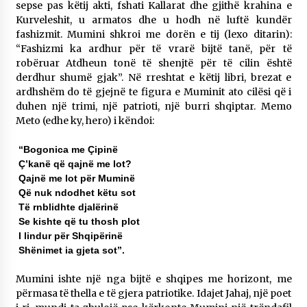
sepse pas këtij akti, fshati Kallarat dhe gjithë krahina e
Kurveleshit, u armatos dhe u hodh në luftë kundër
fashizmit. Mumini shkroi me dorën e tij (lexo ditarin):
“Fashizmi ka ardhur për të vrarë bijtë tanë, për të
robëruar Atdheun tonë të shenjtë për të cilin është
derdhur shumë gjak”. Në rreshtat e këtij libri, brezat e
ardhshëm do të gjejnë te figura e Muminit ato cilësi që i
duhen një trimi, një patrioti, një burri shqiptar. Memo
Meto (edhe ky, hero) i këndoi:
“Bogonica me Çipinë
Ç’kanë që qajnë me lot?
Qajnë me lot për Muminë
Që nuk ndodhet këtu sot
Të rnblidhte djalërinë
Se kishte që tu thosh plot
I lindur për Shqipërinë
Shënimet ia gjeta sot”.
Mumini ishte një nga bijtë e shqipes me horizont, me
përmasa të thella e të gjera patriotike. Idajet Jahaj, një poet