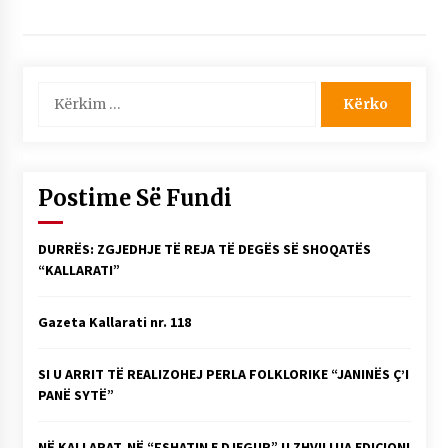
Kërko
për:
Postime Së Fundi
DURRËS: ZGJEDHJE TË REJA TË DEGËS SË SHOQATËS
“KALLARATI”
Gazeta Kallarati nr. 118
SI U ARRIT TË REALIZOHEJ PERLA FOLKLORIKE “JANINËS Ç’I
PANË SYTË”
NË KALLARAT, NË “FSHATIN E DJEGUR” U ZHVILLUA EDICIONI