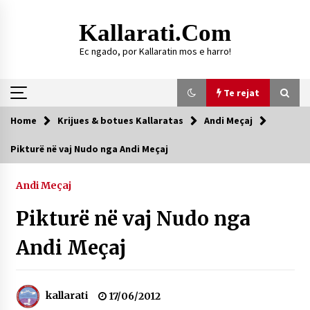
Skip
to
Kallarati.com
content
Ec ngado, por Kallaratin mos e harro!
Te rejat
Home
Krijues & botues Kallaratas
Andi Meçaj
Te rejat
Pikturë në vaj Nudo nga Andi Meçaj
DURRËS: ZGJEDHJE TË REJA TË DEGËS SË
SHOQATËS “KALLARATI”
Andi Meçaj
16/07/2026
Pikturë në vaj Nudo nga
Gazeta Kallarati nr. 118
07/07/2026
Andi Meçaj
SI U ARRIT TË REALIZOHEJ PERLA FOLKLORIKE
“JANINËS Ç’I PANË SYTË”
06/06/2026
kallarati
17/06/2012