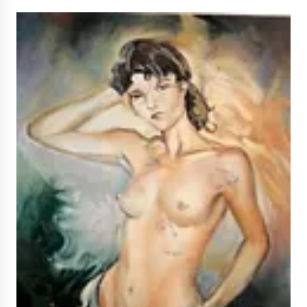
NË KALLARAT, NË “FSHATIN E DJEGUR” U
ZHVILLUA EDICIONI I TRETË I PIKNIKU
PRANVEROR
26/05/2026
Gazeta Kallarati nr. 117
03/05/2026
Gazeta Kallarati nr. 116
28/01/2026
Mbi kockat e martirëve ngrihet Atdheu
17/10/2025
Gazeta Kallarati nr. 115
14/10/2025
Faksimilet e një 83 vjetori lufte: Çfarë shkruan
Vexhi Buharaja për Heroin e Popullit, Mumin
Selami.
04/10/2025