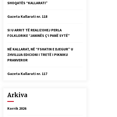
SHOQATËS “KALLARATI”
Faksimilet e një 83 vjetori lufte:
Çfarë shkruan Vexhi Buharaja për
Heroin e Popullit, Mumin Selami.
Gazeta Kallarati nr. 118
04/10/2025
Gazeta Kallarati nr. 114
SI U ARRIT TË REALIZOHEJ PERLA
06/02/2025
FOLKLORIKE “JANINËS Ç’I PANË SYTË”
NË KALLARAT, NË “FSHATIN E DJEGUR” U
ZHVILLUA EDICIONI I TRETË I PIKNIKU
PRANVEROR
Gazeta Kallarati nr. 117
Arkiva
Korrik 2026