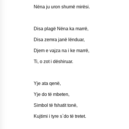
Nëna ju uron shumë mirësi.
Disa plagë Nëna ka marrë,
Disa zemra janë lënduar,
Djem e vajza na i ke marrë,
Ti, o zot i dëshiruar.
Yje ata qenë,
Yje do të mbeten,
Simbol të fshatit tonë,
Kujtimi i tyre s`do të tretet.