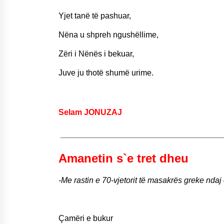
Yjet tanë të pashuar,
Nëna u shpreh ngushëllime,
Zëri i Nënës i bekuar,
Juve ju thotë shumë urime.
Selam JONUZAJ
____________________________________
Amanetin s`e tret dheu
-Me rastin e 70-vjetorit të masakrës greke nda
Çamëri e bukur