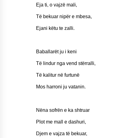
Eja ti, o vajzë mali,
Të bekuar nipër e mbesa,
Ejani këtu te zalli.
Baballarët ju i keni
Të lindur nga vend stërralli,
Të kalitur në furtunë
Mos harroni ju vatanin.
Nëna sofrën e ka shtruar
Plot me mall e dashuri,
Djem e vajza të bekuar,