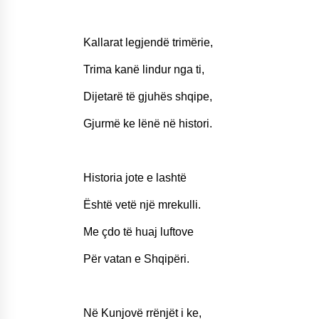
Mbi kockat e martirëve ngrihet
Atdheu
17/10/2025
Kallarat legjendë trimërie,
Trima kanë lindur nga ti,
KALLARATI NË AKSIONET
KOMBËTARE PËR RINDËRTIMIN E
Dijetarë të gjuhës shqipe,
VENDIT – NGA ÇIZE XHAFERAJ
22/09/2025
Gjurmë ke lënë në histori.
Historia jote e lashtë
Është vetë një mrekulli.
Me çdo të huaj luftove
Për vatan e Shqipëri.
Në Kunjovë rrënjët i ke,