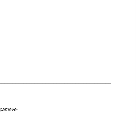
_________________________________________
j çamëve-