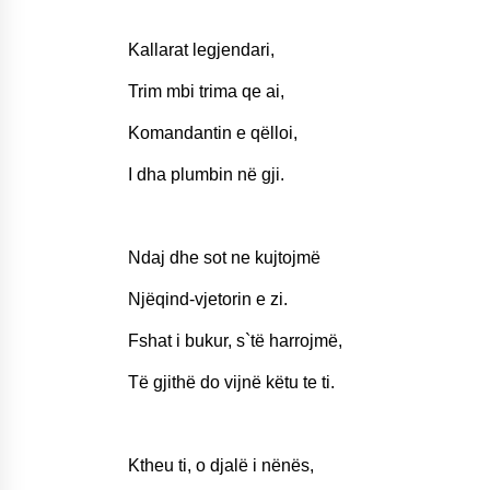
Kallarat legjendari,
Trim mbi trima qe ai,
Komandantin e qëlloi,
I dha plumbin në gji.
Ndaj dhe sot ne kujtojmë
Njëqind-vjetorin e zi.
Fshat i bukur, s`të harrojmë,
Të gjithë do vijnë këtu te ti.
Ktheu ti, o djalë i nënës,