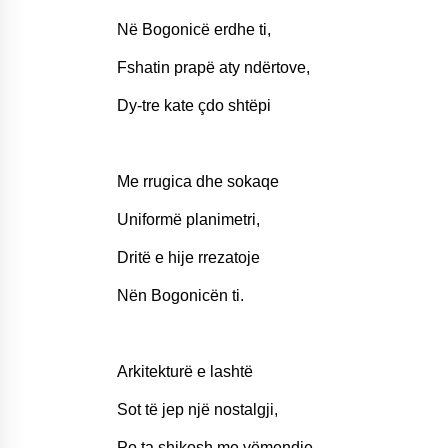
Në Bogonicë erdhe ti,
Fshatin prapë aty ndërtove,
Dy-tre kate çdo shtëpi
Me rrugica dhe sokaqe
Uniformë planimetri,
Dritë e hije rrezatoje
Nën Bogonicën ti.
Arkitekturë e lashtë
Sot të jep një nostalgji,
Po ta shikosh me vëmendje,