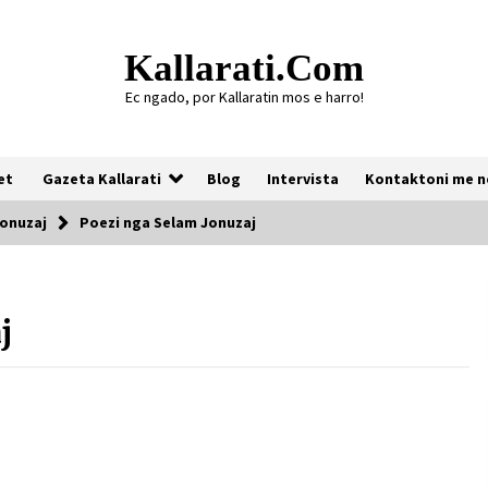
Kallarati.com
Ec ngado, por Kallaratin mos e harro!
et
Gazeta Kallarati
Blog
Intervista
Kontaktoni me n
onuzaj
Poezi nga Selam Jonuzaj
Gazeta Kallarati nr. 118
j
07/07/2026
Gazeta Kallarati nr. 117
03/05/2026