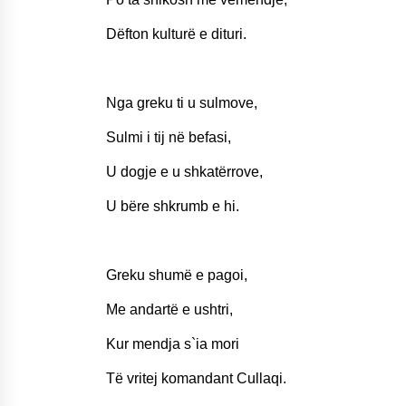
Dëfton kulturë e dituri.
Nga greku ti u sulmove,
Sulmi i tij në befasi,
U dogje e u shkatërrove,
U bëre shkrumb e hi.
Greku shumë e pagoi,
Me andartë e ushtri,
Kur mendja s`ia mori
Të vritej komandant Cullaqi.