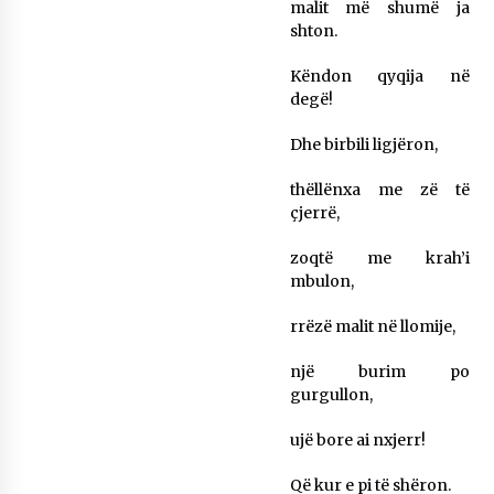
malit më shumë ja
shton.
Këndon qyqija në
degë!
Dhe birbili ligjëron,
thëllënxa me zë të
çjerrë,
zoqtë me krah’i
mbulon,
rrëzë malit në llomije,
një burim po
gurgullon,
ujë bore ai nxjerr!
Që kur e pi të shëron.