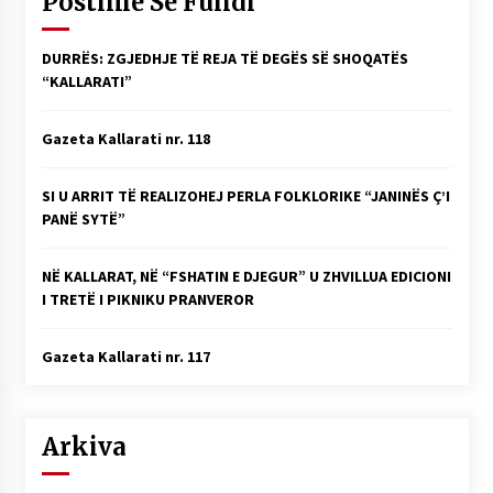
Postime Së Fundi
DURRËS: ZGJEDHJE TË REJA TË DEGËS SË SHOQATËS
“KALLARATI”
Gazeta Kallarati nr. 118
SI U ARRIT TË REALIZOHEJ PERLA FOLKLORIKE “JANINËS Ç’I
PANË SYTË”
NË KALLARAT, NË “FSHATIN E DJEGUR” U ZHVILLUA EDICIONI
I TRETË I PIKNIKU PRANVEROR
Gazeta Kallarati nr. 117
Arkiva