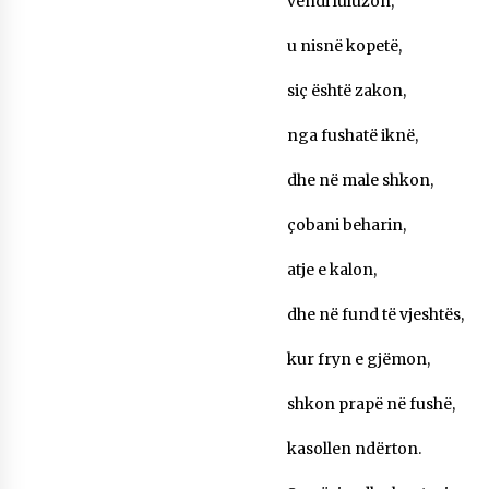
vëndi luluzon,
KALLARATI NË AKSIONET KOMBËTARE PËR
RINDËRTIMIN E VENDIT – NGA ÇIZE XHAFERAJ
u nisnë kopetë,
22/09/2025
siç është zakon,
– ËNGJËLL HASIMAJ – “KUJTIMET E MIA PËR
KALLARATIN SI MËSUES I MATEMATIKËS, POR
nga fushatë iknë,
EDHE SI NJË BANOR I PËRKOHSHËM I TIJ”
12/09/2025
dhe në male shkon,
Gazeta Kallarati nr. 114
çobani beharin,
06/02/2025
atje e kalon,
dhe në fund të vjeshtës,
kur fryn e gjëmon,
shkon prapë në fushë,
kasollen ndërton.