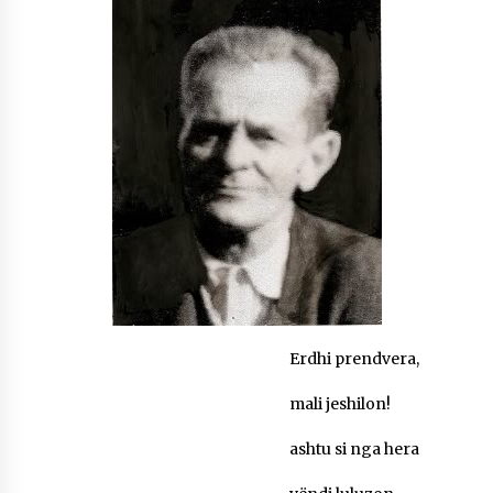
NË KALLARAT, NË “FSHATIN E DJEGUR” U
ZHVILLUA EDICIONI I TRETË I PIKNIKU
PRANVEROR
26/05/2026
Gazeta Kallarati nr. 117
03/05/2026
Gazeta Kallarati nr. 116
28/01/2026
Mbi kockat e martirëve ngrihet Atdheu
17/10/2025
Gazeta Kallarati nr. 115
14/10/2025
Erdhi prendvera,
mali jeshilon!
Faksimilet e një 83 vjetori lufte: Çfarë shkruan
Vexhi Buharaja për Heroin e Popullit, Mumin
Selami.
ashtu si nga hera
04/10/2025