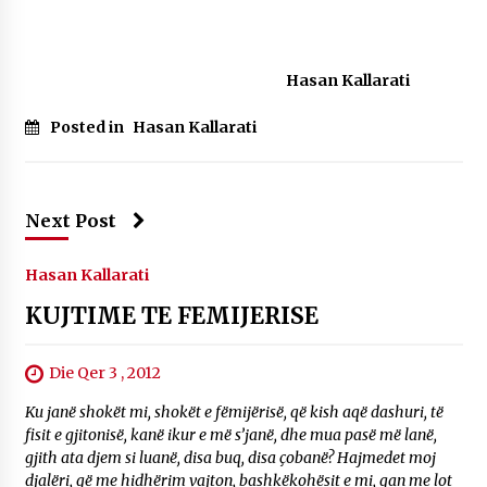
Hasan Kallarati
Posted in
Hasan Kallarati
Next Post
Hasan Kallarati
KUJTIME TE FEMIJERISE
Die Qer 3 , 2012
Ku janë shokët mi, shokët e fëmijërisë, që kish aqë dashuri, të
fisit e gjitonisë, kanë ikur e më s’janë, dhe mua pasë më lanë,
gjith ata djem si luanë, disa buq, disa çobanë? Hajmedet moj
djalëri, që me hidhërim vajton, bashkëkohësit e mi, qan me lot