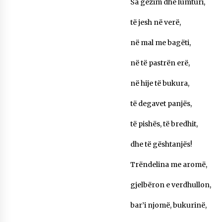
Sa gëzim dhe lumturi,
të jesh në verë,
në mal me bagëti,
në të pastrën erë,
në hije të bukura,
të degavet panjës,
të pishës, të bredhit,
dhe të gështanjës!
Trëndelina me aromë,
gjelbëron e verdhullon,
bar’i njomë, bukurinë,