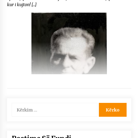
kur i kujton! […]
Kërko
për: