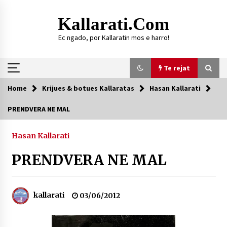
Skip
to
Kallarati.com
content
Ec ngado, por Kallaratin mos e harro!
Te rejat
Home
Krijues & botues Kallaratas
Hasan Kallarati
Te rejat
PRENDVERA NE MAL
DURRËS: ZGJEDHJE TË REJA TË DEGËS SË
SHOQATËS “KALLARATI”
Hasan Kallarati
16/07/2026
PRENDVERA NE MAL
Gazeta Kallarati nr. 118
07/07/2026
kallarati
03/06/2012
SI U ARRIT TË REALIZOHEJ PERLA FOLKLORIKE
“JANINËS Ç’I PANË SYTË”
06/06/2026