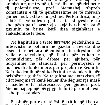
kombëtare, me frymën, idetë dhe me qëndrimet e
tij polemizuese, prof. Memushaj shpreh
konstanten e tij të qëndrueshme se të mbrosh
gjuhën, nuk është e turpshme. Përkundrazi, turp
është t’i vërsulesh gjuhës, ta shqyesh e ta
shqepësh pa të pasur ajo asnjë borxh, siç kanë
guximin ta bëjnë këtë disa sigjuhëtarë e
siakademikë të tjerë.
Në kapitullin e tretë
Intervista
përfshihen 21
intervista
të botuara në gazeta e revista dhe
biseda të emetuara në emisione të ndryshme në
radio e televizion, që flasin për etikën e
komunikimit, për debate për gjuhën, për
ndryshime në standard, për përmbysjen e
normës drejtshkrimore, për projektin e Këshillit
Ndërakademik për shkatërrimin e standardit, për
prishësit e gjuhës. Në të gjitha ato intervista, të
cilat besojmë t’i kanë lexuar dhe dëgjuar një masë
e madhe e të interesuarve për gjuhën, prof.
Memushaj jep një përgjigje të fortë për mohuesit
e shqipes standarde.
E ashpër, por e drejtë është kritika që i bën ai