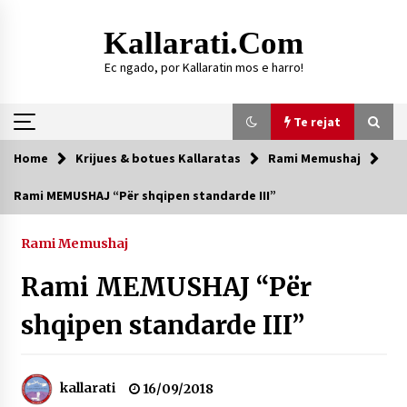
Skip
to
Kallarati.com
content
Ec ngado, por Kallaratin mos e harro!
Te rejat
Home
Krijues & botues Kallaratas
Rami Memushaj
Te rejat
Rami MEMUSHAJ “Për shqipen standarde III”
DURRËS: ZGJEDHJE TË REJA TË DEGËS SË
SHOQATËS “KALLARATI”
Rami Memushaj
16/07/2026
Rami MEMUSHAJ “Për
Gazeta Kallarati nr. 118
07/07/2026
shqipen standarde III”
SI U ARRIT TË REALIZOHEJ PERLA FOLKLORIKE
“JANINËS Ç’I PANË SYTË”
06/06/2026
kallarati
16/09/2018