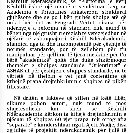
Këshillit Ndërakademik, se “Platforma” e këtij
Këshilli është një nismë e sendërtuar keq, se
Akademia e Prishtinës shkatërron strukturat
gjuhësore dhe se po i bën gjuhës shqipe atë që
nuk i bëri dot as Beogradi. Vërtet, nismat për
ndërhyrje a reforma në standard nuk mund të
bëhen nga një grusht njerëzish të vetëzgjedhur në
njëfarë të ashtuquajturi Këshill Ndërakademik,
shumica nga ta dhe inkompetentë për çështje të
normës standarde, por të zellshëm për t’u
manipuluar për qëllime të tjera meskine për t’u
bërë “akademikë” qoftë dhe duke shkërmoqur
themelet e shqipes standarde. “Orientimet” e
ASHAK-ut për çështjen e shqipes standarde, në të
vërtetë, në thelbin e vet janë çorientime që
kthejnë prapa drejtshkrimin e shqipes në pikën
fillestare.
Në dritën e fakteve që sillen në këtë libër,
sikurse pohon autori, nuk mund të mos
shqetësohesh kur sheh se Këshilli
Ndërakademik kërkon ta kthejë drejtshkrimin e
njësuar të shqipes 60 vjet prapa, tek ortografia
“separate” e kundërshtuar nga I. Ajeti. Madje, disa
zgjidhje të projektit ndërakademik për fjalë të