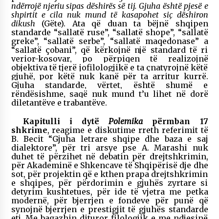
ndërrojë njeriu sipas dëshirës së tij. Gjuha është pjesë e
shpirtit e cila nuk mund të kasapohet siç dëshiron
dikush
(Gëte). Ata që duan ta bëjnë shqipen
standarde “sallatë ruse”, “sallatë shope”, “sallatë
greke”, “sallatë serbe”, “sallatë maqedonase” a
“sallatë çobani”, që kërkojnë një standard të ri
verior-kosovar,
p
o përpiqen të realizojnë
objektiva të tjerë jofilologjikë e ta çnatyrojnë këtë
gjuhë, por këtë nuk kanë për ta arritur kurrë.
Gjuha standarde, vërtet, është shumë e
rëndësishme, saqë nuk mund t’u lihet në dorë
diletantëve e trabantëve.
Kapitulli i dytë
Polemika
përmban 17
shkrime
, reagime e diskutime rreth referimit të
B. Becit “Gjuha letrare shqipe dhe baza e saj
dialektore”, për tri arsye pse A. Marashi nuk
duhet të përzihet në debatin për drejtshkrimin,
për Akademinë e Shkencave të Shqipërisë dje dhe
sot, për projektin që e kthen prapa drejtshkrimin
e shqipes, për përdorimin e gjuhës zyrtare si
detyrim kushtetues, për ide të vjetra me petka
modernë, për bjerrjen e fondeve për punë që
synojnë bjerrjen e prestigjit të gjuhës standarde
etj. Me bagazhin dituror filologjik e me ndjesinë