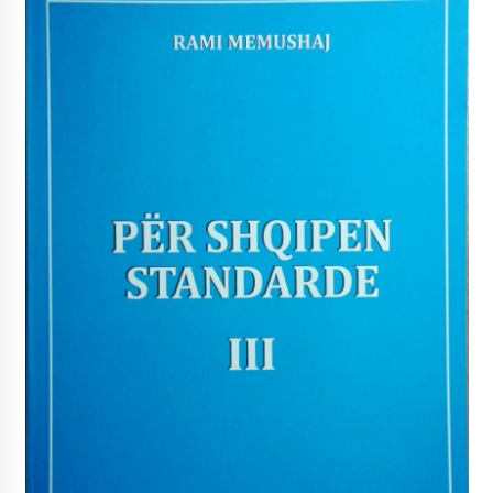
KALLARATI NË AKSIONET KOMBËTARE PËR
RINDËRTIMIN E VENDIT – NGA ÇIZE XHAFERAJ
22/09/2025
– ËNGJËLL HASIMAJ – “KUJTIMET E MIA PËR
KALLARATIN SI MËSUES I MATEMATIKËS, POR
EDHE SI NJË BANOR I PËRKOHSHËM I TIJ”
12/09/2025
Gazeta Kallarati nr. 114
06/02/2025