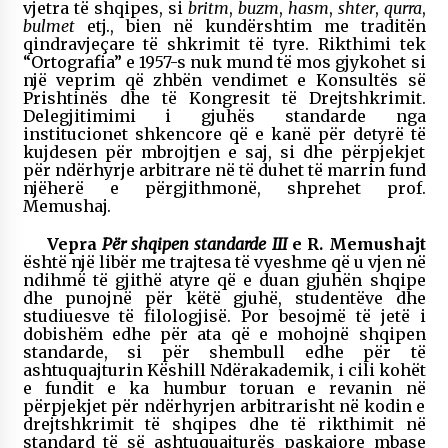
vjetra të shqipes, si
britm
,
buzm
,
hasm
,
shter
,
qurra
,
bulmet
etj., bien në kundërshtim me traditën
qindravjeçare të shkrimit të tyre. Rikthimi tek
“Ortografia” e 1957-s nuk mund të mos gjykohet si
një veprim që zhbën vendimet e Konsultës së
Prishtinës dhe të Kongresit të Drejtshkrimit.
Delegjitimimi i gjuhës standarde nga
institucionet shkencore që e kanë për detyrë të
kujdesen për mbrojtjen e saj, si dhe përpjekjet
për ndërhyrje arbitrare në të duhet të marrin fund
njëherë e përgjithmonë, shprehet prof.
Memushaj.
Vepra
Për shqipen standarde III
e R. Memushajt
është një libër me trajtesa të vyeshme që u vjen në
ndihmë të gjithë atyre që e duan gjuhën shqipe
dhe punojnë për këtë gjuhë, studentëve dhe
studiuesve të filologjisë. Por besojmë të jetë i
dobishëm edhe për ata që e mohojnë shqipen
standarde, si për shembull edhe për të
ashtuquajturin Këshill Ndërakademik, i cili kohët
e fundit e ka humbur toruan e revanin në
përpjekjet për ndërhyrjen arbitrarisht në kodin e
drejtshkrimit të shqipes dhe të rikthimit në
standard të së ashtuquajturës paskajore mbase