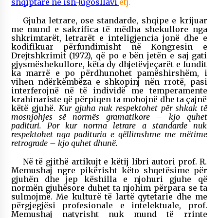
shqiptare në ish-Jugosllavi
etj.
Gjuha letrare, ose standarde, shqipe e krijuar
me mund e sakrifica të mëdha shekullore nga
shkrimtarët, letrarët e inteligjencia jonë dhe e
kodifikuar përfundimisht në Kongresin e
Drejtshkrimit (1972), që po e bën jetën e saj gati
gjysmëshekullore, këta dy dhjetëvjeçarët e fundit
ka marrë e po përdhunohet pamëshirshëm, i
vihen ndërkëmbëza e shkopinj nën rrotë, pasi
interferojnë në të individë me temperamente
krahinariste që përpiqen ta mohojnë dhe ta çajnë
këtë gjuhë.
Kur gjuha nuk respektohet për shkak të
mosnjohjes së normës gramatikore – kjo quhet
padituri. Por kur norma letrare a standarde nuk
respektohet nga padituria e qëllimshme me mëtime
retrograde – kjo quhet dhunë.
Në të gjithë artikujt e këtij libri autori prof. R.
Memushaj ngre pikërisht këto shqetësime për
gjuhën dhe jep këshilla e njohuri gjuhe që
normën gjuhësore duhet ta njohim përpara se ta
sulmojmë. Me kulturë të lartë qytetarie dhe me
përgjegjësi profesionale e intelektuale, prof.
Memushaj natyrisht nuk mund të rrinte