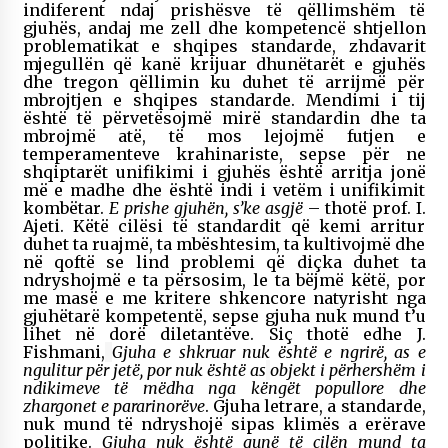
indiferent ndaj prishësve të qëllimshëm të
gjuhës, andaj
me zell dhe kompetencë shtjellon
problematikat e shqipes standarde, zhdavarit
mjegullën që kanë krijuar dhunëtarët e gjuhës
dhe tregon qëllimin ku duhet të arrijmë për
mbrojtjen e shqipes standarde.
Mendimi i tij
është të përvetësojmë mirë standardin dhe ta
mbrojmë atë, të mos lejojmë futjen e
temperamenteve krahinariste, sepse për ne
shqiptarët unifikimi i gjuhës është arritja jonë
më e madhe dhe është indi i vetëm i unifikimit
kombëtar.
E prishe gjuhën, s’ke asgjë
– thotë prof. I.
Ajeti. Këtë cilësi të standardit që kemi arritur
duhet ta ruajmë, ta mbështesim, ta kultivojmë dhe
në qoftë se lind problemi që diçka duhet ta
ndryshojmë e ta përsosim, le ta bëjmë këtë, por
me masë e me kritere shkencore natyrisht nga
gjuhëtarë kompetentë, sepse gjuha nuk mund t’u
lihet në dorë diletantëve.
Siç thotë edhe
J.
Fishmani,
Gjuha e shkruar nuk është e ngrirë, as e
ngulitur për jetë, por nuk është as
objekt i përhershëm i
ndikimeve të mëdha nga këngët popullore dhe
zhargonet e pararinorëve
. Gjuha letrare, a standarde,
nuk mund të ndryshojë sipas klimës a erërave
politike.
Gjuha nuk është gunë të cilën mund ta