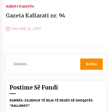
Arkivi i Gazetës
Gazeta Kallarati nr. 94
Hën Shk 18 , 2019
Kërko
për:
Postime Së Fundi
DURRËS: ZGJEDHJE TË REJA TË DEGËS SË SHOQATËS
“KALLARATI”