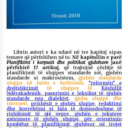
Librin autori e ka ndarë në tre kapituj sipas
temave që përfshihen në to.
Në kapitullin e parë
Planifikimi i korpusit dhe politikat gjuhësore
janë
përfshirë 17 artikuj
, që trajtojnë çështje të
planifikimit të shqipes standarde sot, gjuhën
standarde si makrosistem,
gjuhën standarde
shqipe në fazën e kultivimit,
“reformën” e
drejtshkrimit
të shqipes të
Këshillit
Ndërakademik,
pasurimin e leksikut të gjuhës
standarde nga dialektet,
gjuha shqipe dhe
interneti,
prishësit e gjuhës shqipe,
redaktimi
dhe korrektimi si faza të domosdoshme të
rishikimit të një vepre,
gjuhën e teksteve
mësimore të gjuhës shqipe,
për orientimin
kombëtar të planifikimit gjuhësor në trojet