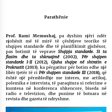
NË KALLARAT, NË “FSHATIN E DJEGUR” U
ZHVILLUA EDICIONI I TRETË I PIKNIKU
PRANVEROR
Parathënie
26/05/2026
Gazeta Kallarati nr. 117
03/05/2026
Prof. Rami Memushaj,
pa dyshim njëri ndër
njohësit më të mirë të çështjeve teorike të
Gazeta Kallarati nr. 116
shqipes standarde dhe të planifikimit gjuhësor,
28/01/2026
pas botimit të veprave
Shqipja standarde. Si ta
flasim dhe ta shkruajmë
(2002)
,
Për shqipen
Mbi kockat e martirëve ngrihet Atdheu
standarde I-II
(2012),
Gjuha shqipe në shtratin e
17/10/2025
Prokrustit
(2013)
, ka përgatitur për botim edhe një
libër tjetër të ri
Për shqipen standarde III
(2018)
,
që
Gazeta Kallarati nr. 115
është një përmbledhje me interes, me artikuj,
14/10/2025
polemika e intervista, të paraqitura si referime e
kumtesa në konferenca shkencore, biseda në
Faksimilet e një 83 vjetori lufte: Çfarë shkruan
radio e televizion, dhe punime të botuara në
Vexhi Buharaja për Heroin e Popullit, Mumin
revista dhe gazeta të ndryshme.
Selami.
04/10/2025