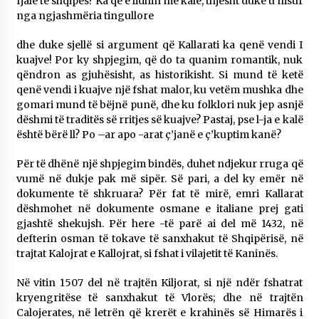
fjalë të shqipes? Ka që e lidhin me kalë, thjesht duke u nisur
nga ngjashmëria tingullore
dhe duke sjellë si argument që Kallarati ka qenë vendi I
kuajve! Por ky shpjegim, që do ta quanim romantik, nuk
qëndron as gjuhësisht, as historikisht. Si mund të ketë
qenë vendi i kuajve një fshat malor, ku vetëm mushka dhe
gomari mund të bëjnë punë, dhe ku folklori nuk jep asnjë
dëshmi të traditës së rritjes së kuajve? Pastaj, pse l-ja e kalë
është bërë ll? Po –ar apo -arat ç’janë e ç’kuptim kanë?
Për të dhënë një shpjegim bindës, duhet ndjekur rruga që
vumë në dukje pak më sipër. Së pari, a del ky emër në
dokumente të shkruara? Për fat të mirë, emri Kallarat
dëshmohet në dokumente osmane e italiane prej gati
gjashtë shekujsh. Për here -të parë ai del më 1432, në
defterin osman të tokave të sanxhakut të Shqipërisë, në
trajtat Kalojrat e Kallojrat, si fshat i vilajetit të Kaninës.
Në vitin 1507 del në trajtën Kiljorat, si një ndër fshatrat
kryengritëse të sanxhakut të Vlorës; dhe në trajtën
Calojerates, në letrën që krerët e krahinës së Himarës i