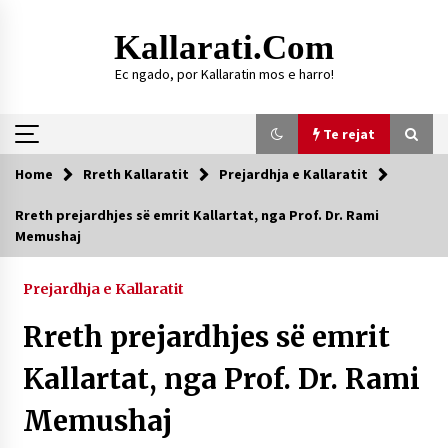
Skip
to
Kallarati.com
content
Ec ngado, por Kallaratin mos e harro!
Te rejat
Home
Rreth Kallaratit
Prejardhja e Kallaratit
Te rejat
Rreth prejardhjes së emrit Kallartat, nga Prof. Dr. Rami
Memushaj
DURRËS: ZGJEDHJE TË REJA TË DEGËS SË
SHOQATËS “KALLARATI”
16/07/2026
Prejardhja e Kallaratit
Gazeta Kallarati nr. 118
Rreth prejardhjes së emrit
07/07/2026
Kallartat, nga Prof. Dr. Rami
SI U ARRIT TË REALIZOHEJ PERLA FOLKLORIKE
“JANINËS Ç’I PANË SYTË”
Memushaj
06/06/2026