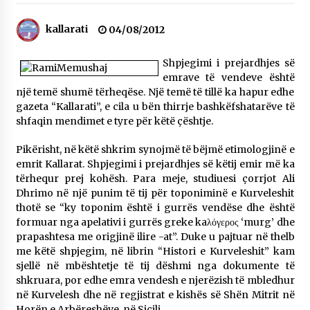
NË KALLARAT, NË “FSHATIN E DJEGUR” U
ZHVILLUA EDICIONI I TRETË I PIKNIKU
kallarati
04/08/2012
PRANVEROR
26/05/2026
Shpjegimi i prejardhjes së
emrave të vendeve është
Gazeta Kallarati nr. 117
një temë shumë tërheqëse. Një temë të tillë ka hapur edhe
03/05/2026
gazeta “Kallarati”, e cila u bën thirrje bashkëfshatarëve të
shfaqin mendimet e tyre për këtë çështje.
Gazeta Kallarati nr. 116
28/01/2026
Pikërisht, në këtë shkrim synojmë të bëjmë etimologjinë e
emrit Kallarat. Shpjegimi i prejardhjes së këtij emir më ka
Mbi kockat e martirëve ngrihet Atdheu
tërhequr prej kohësh. Para meje, studiuesi çorrjot Ali
17/10/2025
Dhrimo në një punim të tij për toponiminë e Kurveleshit
thotë se “ky toponim është i gurrës vendëse dhe është
Gazeta Kallarati nr. 115
formuar nga apelativi i gurrës greke kaλόγερος ‘murg’ dhe
14/10/2025
prapashtesa me origjinë ilire -at”. Duke u pajtuar në thelb
me këtë shpjegim, në librin “Histori e Kurveleshit” kam
Faksimilet e një 83 vjetori lufte: Çfarë shkruan
sjellë në mbështetje të tij dëshmi nga dokumente të
Vexhi Buharaja për Heroin e Popullit, Mumin
Selami.
shkruara, por edhe emra vendesh e njerëzish të mbledhur
04/10/2025
në Kurvelesh dhe në regjistrat e kishës së Shën Mitrit në
Horën e Arbëreshëve, në Sicili.