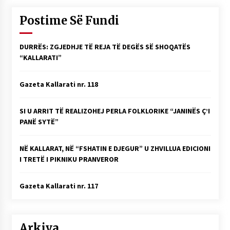
Postime Së Fundi
DURRËS: ZGJEDHJE TË REJA TË DEGËS SË SHOQATËS
“KALLARATI”
Gazeta Kallarati nr. 118
SI U ARRIT TË REALIZOHEJ PERLA FOLKLORIKE “JANINËS Ç’I
PANË SYTË”
NË KALLARAT, NË “FSHATIN E DJEGUR” U ZHVILLUA EDICIONI
I TRETË I PIKNIKU PRANVEROR
Gazeta Kallarati nr. 117
Arkiva