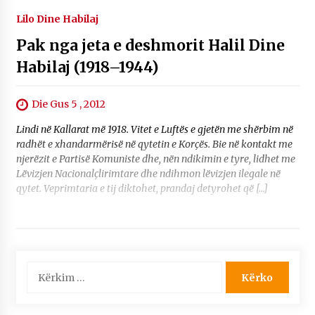
Lilo Dine Habilaj
Pak nga jeta e deshmorit Halil Dine
Habilaj (1918–1944)
Die Gus 5 , 2012
Lindi në Kallarat më 1918. Vitet e Luftës e gjetën me shërbim në
radhët e xhandarmërisë në qytetin e Korçës. Bie në kontakt me
njerëzit e Partisë Komuniste dhe, nën ndikimin e tyre, lidhet me
Lëvizjen Nacionalçlirimtare dhe ndihmon lëvizjen ilegale në
qytet. Veprimtaria e tij diktohet, prandaj detyrohet që […]
Kërko
për: