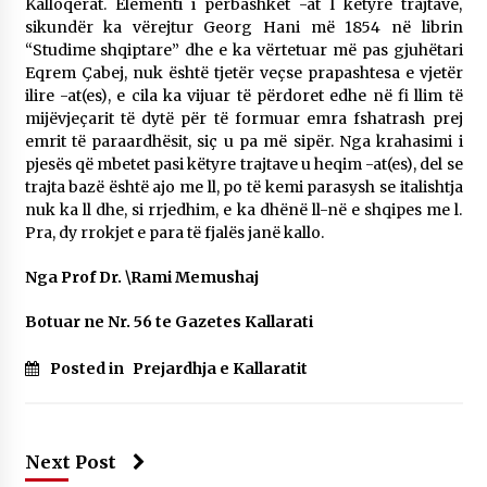
Kalloqerat. Elementi i përbashkët -at I këtyre trajtave,
sikundër ka vërejtur Georg Hani më 1854 në librin
“Studime shqiptare” dhe e ka vërtetuar më pas gjuhëtari
Eqrem Çabej, nuk është tjetër veçse prapashtesa e vjetër
ilire -at(es), e cila ka vijuar të përdoret edhe në fi llim të
mijëvjeçarit të dytë për të formuar emra fshatrash prej
emrit të paraardhësit, siç u pa më sipër. Nga krahasimi i
pjesës që mbetet pasi këtyre trajtave u heqim -at(es), del se
trajta bazë është ajo me ll, po të kemi parasysh se italishtja
nuk ka ll dhe, si rrjedhim, e ka dhënë ll-në e shqipes me l.
Pra, dy rrokjet e para të fjalës janë kallo.
Nga Prof Dr. \Rami Memushaj
Botuar ne Nr. 56 te Gazetes Kallarati
Posted in
Prejardhja e Kallaratit
Next Post