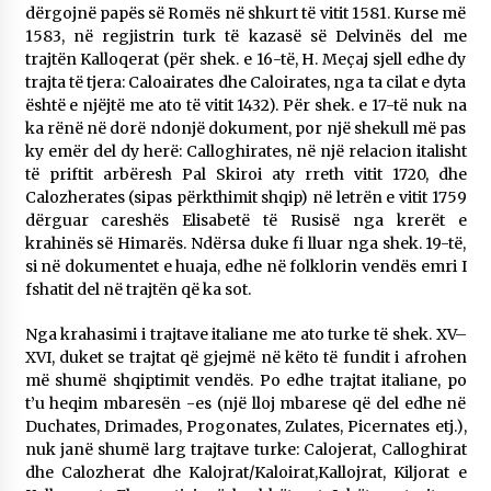
dërgojnë papës së Romës në shkurt të vitit 1581. Kurse më
1583, në regjistrin turk të kazasë së Delvinës del me
trajtën Kalloqerat (për shek. e 16-të, H. Meçaj sjell edhe dy
trajta të tjera: Caloairates dhe Caloirates, nga ta cilat e dyta
është e njëjtë me ato të vitit 1432). Për shek. e 17-të nuk na
ka rënë në dorë ndonjë dokument, por një shekull më pas
ky emër del dy herë: Calloghirates, në një relacion italisht
të priftit arbëresh Pal Skiroi aty rreth vitit 1720, dhe
Calozherates (sipas përkthimit shqip) në letrën e vitit 1759
dërguar careshës Elisabetë të Rusisë nga krerët e
krahinës së Himarës. Ndërsa duke fi lluar nga shek. 19-të,
si në dokumentet e huaja, edhe në folklorin vendës emri I
fshatit del në trajtën që ka sot.
Nga krahasimi i trajtave italiane me ato turke të shek. XV–
XVI, duket se trajtat që gjejmë në këto të fundit i afrohen
më shumë shqiptimit vendës. Po edhe trajtat italiane, po
t’u heqim mbaresën -es (një lloj mbarese që del edhe në
Duchates, Drimades, Progonates, Zulates, Picernates etj.),
nuk janë shumë larg trajtave turke: Calojerat, Calloghirat
dhe Calozherat dhe Kalojrat/Kaloirat,Kallojrat, Kiljorat e