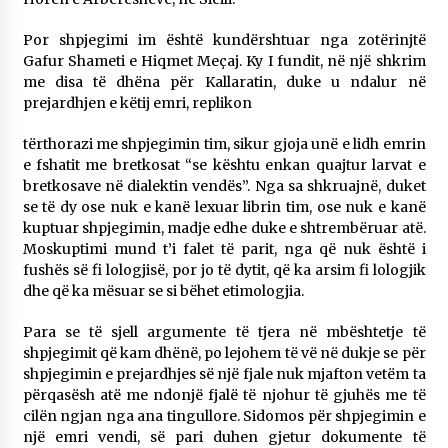
KALLARATI NË AKSIONET KOMBËTARE PËR
RINDËRTIMIN E VENDIT – NGA ÇIZE XHAFERAJ
Por shpjegimi im është kundërshtuar nga zotërinjtë
22/09/2025
Gafur Shameti e Hiqmet Meçaj. Ky I fundit, në një shkrim
me disa të dhëna për Kallaratin, duke u ndalur në
– ËNGJËLL HASIMAJ – “KUJTIMET E MIA PËR
prejardhjen e këtij emri, replikon
KALLARATIN SI MËSUES I MATEMATIKËS, POR
EDHE SI NJË BANOR I PËRKOHSHËM I TIJ”
tërthorazi me shpjegimin tim, sikur gjoja unë e lidh emrin
12/09/2025
e fshatit me bretkosat “se kështu enkan quajtur larvat e
bretkosave në dialektin vendës”. Nga sa shkruajnë, duket
Gazeta Kallarati nr. 114
se të dy ose nuk e kanë lexuar librin tim, ose nuk e kanë
06/02/2025
kuptuar shpjegimin, madje edhe duke e shtrembëruar atë.
Moskuptimi mund t’i falet të parit, nga që nuk është i
fushës së fi lologjisë, por jo të dytit, që ka arsim fi lologjik
dhe që ka mësuar se si bëhet etimologjia.
Para se të sjell argumente të tjera në mbështetje të
shpjegimit që kam dhënë, po lejohem të vë në dukje se për
shpjegimin e prejardhjes së një fjale nuk mjafton vetëm ta
përqasësh atë me ndonjë fjalë të njohur të gjuhës me të
cilën ngjan nga ana tingullore. Sidomos për shpjegimin e
një emri vendi, së pari duhen gjetur dokumente të