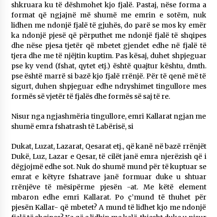
shkruara ku të dëshmohet kjo fjalë. Pastaj, nëse forma a
format që ngjajnë më shumë me emrin e sotëm, nuk
lidhen me ndonjë fjalë të gjuhës, do parë se mos ky emër
ka ndonjë pjesë që përputhet me ndonjë fjalë të shqipes
dhe nëse pjesa tjetër që mbetet gjendet edhe në fjalë të
tjera dhe me të njëjtin kuptim. Pas kësaj, duhet shpjeguar
pse ky vend (fshat, qytet etj.) është quajtur kështu, dmth.
pse është marrë si bazë kjo fjalë rrënjë. Për të qenë më të
sigurt, duhen shpjeguar edhe ndryshimet tingullore mes
formës së vjetër të fjalës dhe formës së saj të re.
Nisur nga ngjashmëria tingullore, emri Kallarat ngjan me
shumë emra fshatrash të Labërisë, si
Dukat, Luzat, Lazarat, Qesarat etj., që kanë në bazë rrënjët
Dukë, Luz, Lazar e Qesar, të cilët janë emra njerëzish që i
dëgjojmë edhe sot. Nuk do shumë mund për të kuptuar se
emrat e këtyre fshatrave janë formuar duke u shtuar
rrënjëve të mësipërme pjesën -at. Me këtë element
mbaron edhe emri Kallarat. Po ç’mund të thuhet për
pjesën Kallar- që mbetet? A mund të lidhet kjo me ndonjë