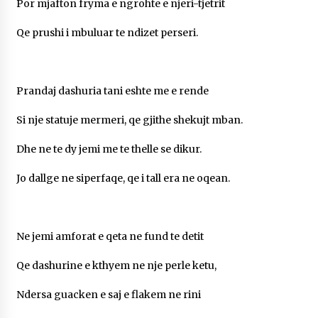
Por mjafton fryma e ngrohte e njeri-tjetrit
Qe prushi i mbuluar te ndizet perseri.
Prandaj dashuria tani eshte me e rende
Si nje statuje mermeri, qe gjithe shekujt mban.
Dhe ne te dy jemi me te thelle se dikur.
Jo dallge ne siperfaqe, qe i tall era ne oqean.
Ne jemi amforat e qeta ne fund te detit
Qe dashurine e kthyem ne nje perle ketu,
Ndersa guacken e saj e flakem ne rini