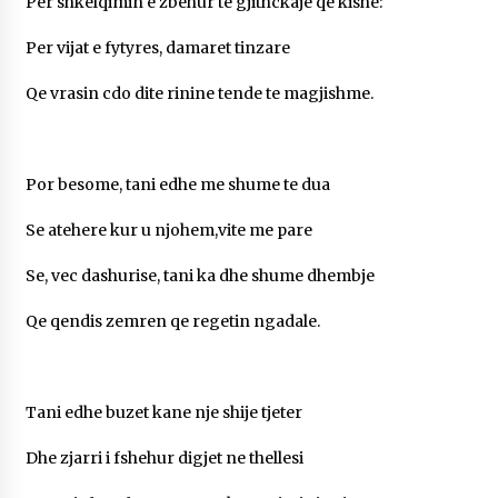
Per shkelqimin e zbehur te gjithckaje qe kishe:
KALLARATI NË AKSIONET KOMBËTARE PËR
RINDËRTIMIN E VENDIT – NGA ÇIZE XHAFERAJ
Per vijat e fytyres, damaret tinzare
22/09/2025
Qe vrasin cdo dite rinine tende te magjishme.
– ËNGJËLL HASIMAJ – “KUJTIMET E MIA PËR
KALLARATIN SI MËSUES I MATEMATIKËS, POR
EDHE SI NJË BANOR I PËRKOHSHËM I TIJ”
12/09/2025
Por besome, tani edhe me shume te dua
Gazeta Kallarati nr. 114
Se atehere kur u njohem,vite me pare
06/02/2025
Se, vec dashurise, tani ka dhe shume dhembje
Qe qendis zemren qe regetin ngadale.
Tani edhe buzet kane nje shije tjeter
Dhe zjarri i fshehur digjet ne thellesi