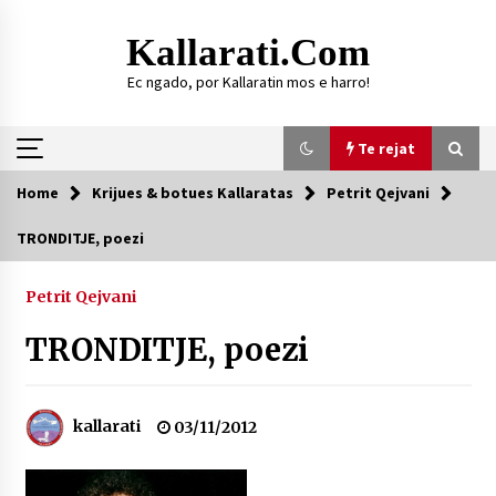
Skip
to
Kallarati.com
content
Ec ngado, por Kallaratin mos e harro!
Te rejat
Home
Krijues & botues Kallaratas
Petrit Qejvani
Te rejat
TRONDITJE, poezi
DURRËS: ZGJEDHJE TË REJA TË DEGËS SË
SHOQATËS “KALLARATI”
Petrit Qejvani
16/07/2026
TRONDITJE, poezi
Gazeta Kallarati nr. 118
07/07/2026
kallarati
03/11/2012
SI U ARRIT TË REALIZOHEJ PERLA FOLKLORIKE
“JANINËS Ç’I PANË SYTË”
06/06/2026