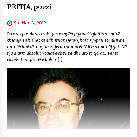
PRITJA, poezi
Sht Nën 3 , 2012
Po pres pas derës trokitjen e saj Pa frymë Si gjahtari i mirë
shfaqjen e bishës së adhuruar. Qetësi, bota s’pipëtin Gjaku im
me ulërimë të mbytur zgjeron damarët Ndërsa unë bëj gati Në
një alarm absolut Veglat e shpirtit dhe ato të tjerat… Për të
ekzekutuar prenë e bukur […]