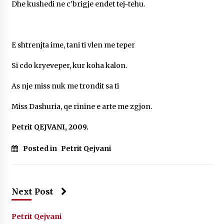
Dhe kushedi ne c’brigje endet tej-tehu.
E shtrenjta ime, tani ti vlen me teper
Si cdo kryeveper, kur koha kalon.
As nje miss nuk me trondit sa ti
Miss Dashuria, qe rinine e arte me zgjon.
Petrit QEJVANI, 2009.
Posted in
Petrit Qejvani
Next Post
Petrit Qejvani