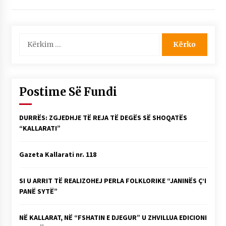
Kërko
për:
Postime Së Fundi
DURRËS: ZGJEDHJE TË REJA TË DEGËS SË SHOQATËS
“KALLARATI”
Gazeta Kallarati nr. 118
SI U ARRIT TË REALIZOHEJ PERLA FOLKLORIKE “JANINËS Ç’I
PANË SYTË”
NË KALLARAT, NË “FSHATIN E DJEGUR” U ZHVILLUA EDICIONI