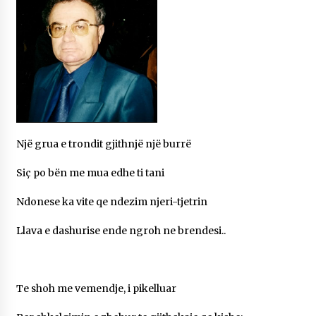
NË KALLARAT, NË “FSHATIN E DJEGUR” U
ZHVILLUA EDICIONI I TRETË I PIKNIKU
PRANVEROR
26/05/2026
Gazeta Kallarati nr. 117
03/05/2026
Gazeta Kallarati nr. 116
28/01/2026
Një grua e trondit gjithnjë një burrë
Mbi kockat e martirëve ngrihet Atdheu
Siç po bën me mua edhe ti tani
17/10/2025
Ndonese ka vite qe ndezim njeri-tjetrin
Gazeta Kallarati nr. 115
14/10/2025
Llava e dashurise ende ngroh ne brendesi..
Faksimilet e një 83 vjetori lufte: Çfarë shkruan
Vexhi Buharaja për Heroin e Popullit, Mumin
Selami.
Te shoh me vemendje, i pikelluar
04/10/2025