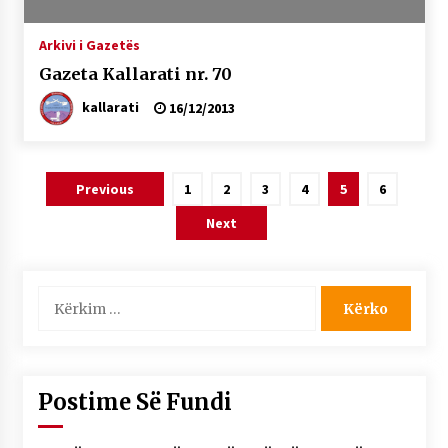
Arkivi i Gazetës
Gazeta Kallarati nr. 70
kallarati
16/12/2013
Lëvizje
Previous
1
2
3
4
5
6
te
Next
postimet
Kërko
për:
Postime Së Fundi