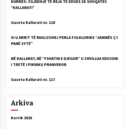
DURRËS: ZGJEDHJE TË REJA TË DEGËS SË SHOQATËS
“KALLARATI”
Gazeta Kallarati nr. 118
SI U ARRIT TË REALIZOHEJ PERLA FOLKLORIKE “JANINËS Ç’I
PANË SYTË”
NË KALLARAT, NË “FSHATIN E DJEGUR” U ZHVILLUA EDICIONI
I TRETË I PIKNIKU PRANVEROR
Gazeta Kallarati nr. 117
Arkiva
Korrik 2026