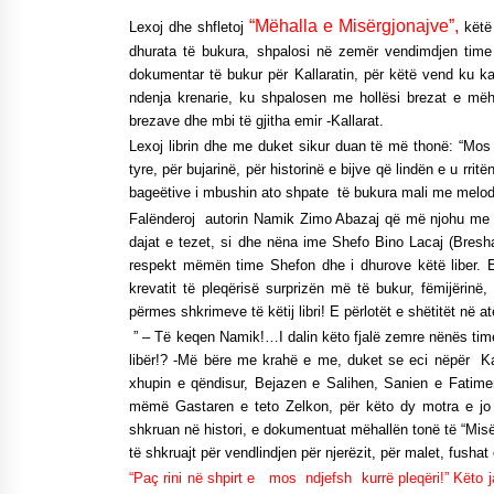
Mbi kockat e martirëve ngrihet
“Mëhalla e Misërgjonajve”,
Lexoj dhe shfletoj
këtë 
Atdheu
dhurata të bukura, shpalosi në zemër vendimdjen time 
17/10/2025
dokumentar të bukur për Kallaratin, për këtë vend ku ka
ndenja krenarie, ku shpalosen me hollësi brezat e mëha
brezave dhe mbi të gjitha emir -Kallarat.
KALLARATI NË AKSIONET
KOMBËTARE PËR RINDËRTIMIN E
Lexoj librin dhe me duket sikur duan të më thonë: “Mos
VENDIT – NGA ÇIZE XHAFERAJ
tyre, për bujarinë, për historinë e bijve që lindën e u rri
22/09/2025
bageëtive i mbushin ato shpate të bukura mali me melodi
Falënderoj autorin Namik Zimo Abazaj që më njohu me m
dajat e tezet, si dhe nëna ime Shefo Bino Lacaj (Bre
respekt mëmën time Shefon dhe i dhurove këtë liber. E
krevatit të pleqërisë surprizën më të bukur, fëmijërinë, 
përmes shkrimeve të këtij libri! E përlotët e shëtitët në
” – Të keqen Namik!…I dalin këto fjalë zemre nënës time
libër!? -Më bëre me krahë e me, duket se eci nëpër Ka
xhupin e qëndisur, Bejazen e Salihen, Sanien e Fatime
mëmë Gastaren e teto Zelkon, për këto dy motra e jo 
shkruan në histori, e dokumentuat mëhallën tonë të “Misë
të shkruajt për vendlindjen për njerëzit, për malet, fushat
“Paç rini në shpirt e mos ndjefsh kurrë pleqëri!” Këto 