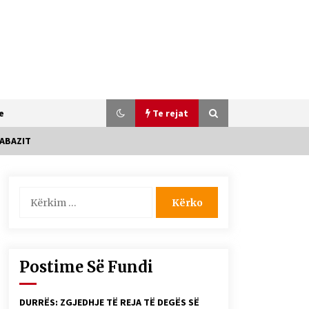
e
Te rejat
 ABAZIT
SI U ARRIT TË REALIZOHEJ PERLA
Kërko
FOLKLORIKE “JANINËS Ç’I PANË
për:
SYTË”
06/06/2026
Gazeta Kallarati nr. 116
Postime Së Fundi
28/01/2026
DURRËS: ZGJEDHJE TË REJA TË DEGËS SË