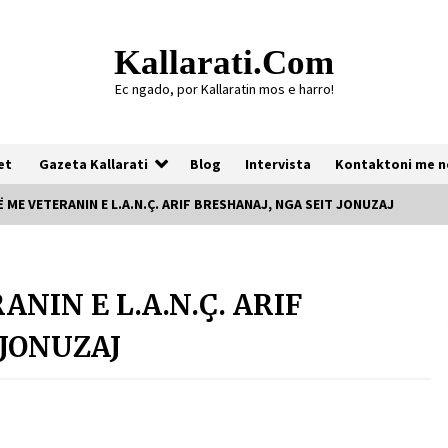
Kallarati.com
Ec ngado, por Kallaratin mos e harro!
et
Gazeta Kallarati
Blog
Intervista
Kontaktoni me n
 ME VETERANIN E L.A.N.Ç. ARIF BRESHANAJ, NGA SEIT JONUZAJ
Gazeta Kallarati nr. 118
NIN E L.A.N.Ç. ARIF
07/07/2026
 JONUZAJ
Gazeta Kallarati nr. 117
03/05/2026