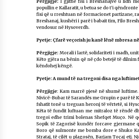
Përgjigje:
I gjithë fisi i Breshanajve u lidh 
popullin e Kallaratit, u betua se do t’i qëndront
fisi që u rreshtuan në formacionet partizane, 
Breshanaj, kushëri i parë i babait tim, Filo Bres
vendosur në Hysoverdh.
Pyetje: Çfarë veçorish ju kanë lënë mbresa n
Përgjigje:
Morali i lartë, solidariteti i madh, uni
Këto gjëra na bënin që në çdo betejë të dilnim fi
këndohej këngë.
Pyetje: A mund të na tregoni disa nga luftim
Përgjigje
: Kam marrë pjesë në shumë luftime.
Nivicë-Bubar të Sarandës me Grupin e parë të Kur
fshatit tonë u treguan heronj të vërtetë, si Hyso
Këta të fundit luftuan me mitraloz të rëndë 
tregoi edhe trimi bolenas Shefqet Muço. Në qe
Sopik të Zagorisë kundër forcave gjermane që 
Boro që sulmonte me bomba dore e Shuko Karabo
Strataj, të cilët u plagosën, Barjam Toçaj etj. 