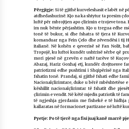
Përgjigje:
Si të gjithë kurveleshasit e labët në 
atdhedashurinë. Kjo na ka shtytur ta presim çd
luftë për mbrojtjen apo çlirimin e trojeve tona.
im nuk bënte përjashtim. Kjo u tregua edhe më
tonë të bukur, si dhe fshatra të tjera të Kurvele
komanduar nga Fein Çelo dhe zëvendësi i tij 
italianë. Në kohën e qeverisë së Fan Nolit, ba
Tropojë, ku luftoi kundër ushtrisë sërbe që pr
mori pjesë në grevën e naftë tarëve të Kuçovë
Abazaj, Hariz Goxhaj etj, kundër drejtuesve fa
patriotizmi edhe pushtimi i Shqipërisë nga Ita
fshatin tonë. Prandaj, si gjithë fshati edhe fami
Nacionalçlirimtare, duke u bërë mbështetëse e v
këshillit nacionalçlirimtar të fshatit dhe pjes
çlirimin e vendit. Në këtë mjedis patriotik të fa
të ngjeshja gjerdanin me fishekë e të hidhja
kallaratas në formacionet partizane në luftë k
Pyetje: Po të tjerë nga fisi juaj kanë marrë p