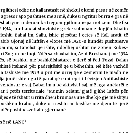
përgjithësi edhe ne kallaratasit në shekuj e kemi pasur në zemër
o agresor apo pushtues me armë, duke u ngritur burra e gra në
 Fshati ynë i nderuar ka treguar gjithmonë patriotizëm. Dhe fisi
 1914, kur bandat shoviniste greke sulmuan e dogjën fshatin
shit. Babai im, Saliu, ishte pjesëtar i çetës së Kall aratit, të
Habib Gjonaj në luftën e Vlorës më 1920-n kundër pushtuesve
bai im, si fanolist që ishte, ndodhej ushtar në zonën Kukës-
uri Zogun në fuqi. Ndërsa xhaxhai im, Azbi Breshanaj më 1934
s, së bashku me bashkëfshatarët e tjerë si Feti Tozaj, Dalan
shistë italianë për padrejtësitë që u bëheshin. Në këtë vazhdë
lia fashiste më 1939 u prit me urrej tje e zemërim të madh në
lja jonë ishte nga të parat që e mirëpriti Lëvizjen Antifashiste
endosur e saj. Babai im u bë aktivist i saj, një nga anëtarët e
ëtar i çetës territoriale “Mumin Selami”gjatë gjithë luftës për
miljes e të fshatit u rrita dhe u brumosa unë dhe kjo gjë më shtyu
 pushkën krahut, duke u rreshtu ar bashkë me djem të tjerë
undër pushtuesve italo-gjermanë.
jesë në LANÇ?