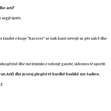
he arti?
asgjë tjetër.
 fasulet e kuqe “kacorre” se nuk kanë nevojë as për salcë dhe
shoqërinë dhe me leximin e ndonjë gazete, sidomos të sportit.
eran Arifi dhe ju uroj pleqëri të bardhë bashkë me Sadien.
12