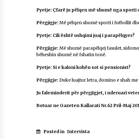
Pyetje: Çfarë ju pëlqen më shumë nga sporti d
Përgjigje:
Më pëlqen shumë sporti i futbollit dhe 
Pyetje: Cili është ushqimi juaj i parapëlqyer?
Përgjigje:
Më shumë parapëlqej fasulet, sidomos
bëheshin shumë në fshatin tonë.
Pyetje: Si e kaloni kohën sot si pensionist?
Përgjigje:
Duke luajtur letra, domino e shah me 
Ju faleminderit për përgjigjet, i nderuari vet
Botuar ne Gazeten Kallarati Nr.62 Pril-Maj 20
Posted in
Intervista