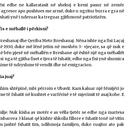
thësi edhe ne kallaratasit në shekuj e kemi pasur në zemër
Gazeta Kallarati nr. 115
o agresor apo pushtues me armë, duke u ngritur burra e gra në
14/10/2025
 Fshati ynë i nderuar ka treguar gjithmonë patriotizëm.
fis e mëhallë i përkisni?
– ËNGJËLL HASIMAJ – “KUJTIMET E
MIA PËR KALLARATIN SI MËSUES I
Breshanaj dhe Qeriba Meto Breshanaj. Nëna ishte nga fisi Laçaj
MATEMATIKËS, POR EDHE SI NJË
ë 1930, duke më lënë jetim në moshën 3- vjeçare, sa që nuk e
BANOR I PËRKOHSHËM I TIJ”
12/09/2025
onë bën pjesë në mëhallën e Breshane që është një nga mëhallët
, si nga të gjitha fiset e tjera të fshatit, edhe nga fisi ynë shumica
ime të ndryshme të vendit dhe në emigracion.
ia juaj?
him shtëpinë, mbi përroin e Ubavit. Kam kaluar një fëmijëri jo
me të fshatit në kushtet e varfërisë e të mjerimit të asaj kohe. E
ilje. Nuk kisha as motër e as vëlla tjetër se edhe nga martesa
i mbarova 3 klasat që kishte shkolla fillore e fshatit tonë në vitin
 jashtë fshatit tim, ndihmoja familjen, duke ruajtur ato pak