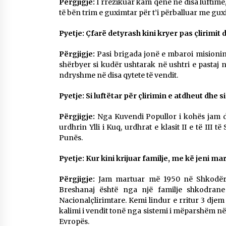
Përgjigje:
I rrezikuar kam qenë në disa luftime
të bën trim e guximtar për t’i përballuar me gux
Pyetje: Çfarë detyrash kini kryer pas çlirimit
Përgjigje:
Pasi brigada jonë e mbaroi misionin 
shërbyer si kudër ushtarak në ushtri e pastaj
ndryshme në disa qytete të vendit.
Pyetje: Si luftëtar për çlirimin e atdheut dhe
Përgjigje:
Nga Kuvendi Popullor i kohës jam de
urdhrin Ylli i Kuq, urdhrat e klasit II e të III
Punës.
Pyetje: Kur kini krijuar familje, me kë jeni ma
Përgjigje:
Jam martuar më 1950 në Shkodër,
Breshanaj është nga një familje shkodrane
Nacionalçlirimtare. Kemi lindur e rritur 3 djem 
kalimi i vendit tonë nga sistemi i mëparshëm n
Evropës.