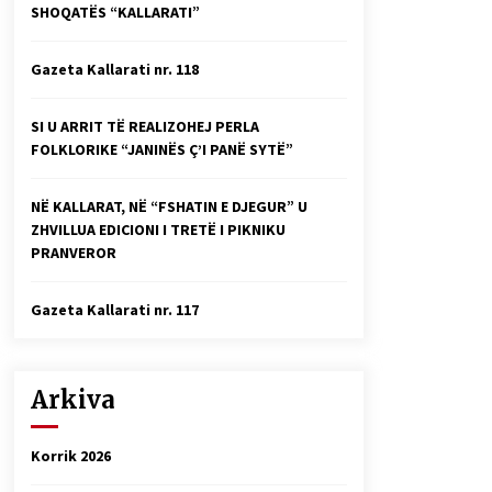
SHOQATËS “KALLARATI”
Faksimilet e një 83 vjetori lufte:
Çfarë shkruan Vexhi Buharaja për
Heroin e Popullit, Mumin Selami.
Gazeta Kallarati nr. 118
04/10/2025
Gazeta Kallarati nr. 114
SI U ARRIT TË REALIZOHEJ PERLA
06/02/2025
FOLKLORIKE “JANINËS Ç’I PANË SYTË”
NË KALLARAT, NË “FSHATIN E DJEGUR” U
ZHVILLUA EDICIONI I TRETË I PIKNIKU
PRANVEROR
Gazeta Kallarati nr. 117
Arkiva
Korrik 2026