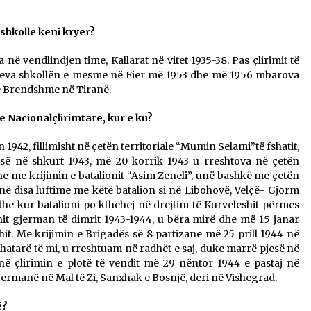
ë shkolle keni kryer?
ra në vendlindjen time, Kallarat në vitet 1935-38. Pas çlirimit të
 kreva shkollën e mesme në Fier më 1953 dhe më 1956 mbarova
ë Brendshme në Tiranë.
e Nacionalçlirimtare, kur e ku?
 1942, fillimisht në çetën territoriale “Mumin Selami”të fshatit,
isë në shkurt 1943, më 20 korrik 1943 u rreshtova në çetën
he me krijimin e batalionit “Asim Zeneli”, unë bashkë me çetën
s në disa luftime me këtë batalion si në Libohovë, Velçë- Gjorm
he kur batalioni po kthehej në drejtim të Kurveleshit përmes
nit gjerman të dimrit 1943-1944, u bëra mirë dhe më 15 janar
hit. Me krijimin e Brigadës së 8 partizane më 25 prill 1944 në
tarë të mi, u rreshtuam në radhët e saj, duke marrë pjesë në
i në çlirimin e plotë të vendit më 29 nëntor 1944 e pastaj në
jermanë në Mal të Zi, Sanxhak e Bosnjë, deri në Vishegrad.
ë?