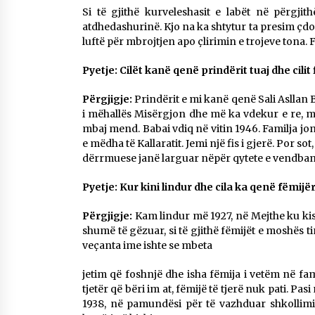
Si të gjithë kurveleshasit e labët në përgji
Mbi kockat e martirëve ngrihet
Atdheu
atdhedashurinë. Kjo na ka shtytur ta presim çd
17/10/2025
luftë për mbrojtjen apo çlirimin e trojeve tona.
Pyetje: Cilët kanë qenë prindërit tuaj dhe cilit 
KALLARATI NË AKSIONET
KOMBËTARE PËR RINDËRTIMIN E
Përgjigje:
Prindërit e mi kanë qenë Sali Asllan 
VENDIT – NGA ÇIZE XHAFERAJ
i mëhallës Misërgjon dhe më ka vdekur e re, m
22/09/2025
mbaj mend. Babai vdiq në vitin 1946. Familja j
e mëdha të Kallaratit. Jemi një fis i gjerë. Por sot
dërrmuese janë larguar nëpër qytete e vendban
Pyetje: Kur kini lindur dhe cila ka qenë fëmijër
Përgjigje:
Kam lindur më 1927, në Mejthe ku kis
shumë të gëzuar, si të gjithë fëmijët e moshës ti
veçanta ime ishte se mbeta
jetim që foshnjë dhe isha fëmija i vetëm në fam
tjetër që bëri im at, fëmijë të tjerë nuk pati. Pas
1938, në pamundësi për të vazhduar shkollimin