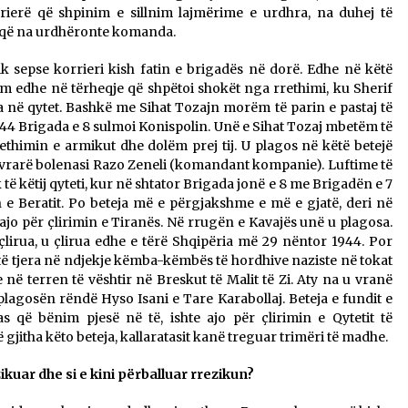
rrierë që shpinim e sillnim lajmërime e urdhra, na duhej të
rë që na urdhëronte komanda.
k sepse korrieri kish fatin e brigadës në dorë. Edhe në këtë
ulm edhe në tërheqje që shpëtoi shokët nga rrethimi, ku Sherif
 në qytet. Bashkë me Sihat Tozajn morëm të parin e pastaj të
1944 Brigada e 8 sulmoi Konispolin. Unë e Sihat Tozaj mbetëm të
ethimin e armikut dhe dolëm prej tij. U plagos në këtë betejë
 vrarë bolenasi Razo Zeneli (komandant kompanie). Luftime të
ë këtij qyteti, kur në shtator Brigada jonë e 8 me Brigadën e 7
e Beratit. Po beteja më e përgjakshme e më e gjatë, deri në
 ajo për çlirimin e Tiranës. Në rrugën e Kavajës unë u plagosa.
 çlirua, u çlirua edhe e tërë Shqipëria më 29 nëntor 1944. Por
 të tjera në ndjekje këmba-këmbës të hordhive naziste në tokat
 në terren të vështir në Breskut të Malit të Zi. Aty na u vranë
agosën rëndë Hyso Isani e Tare Karabollaj. Beteja e fundit e
s që bënim pjesë në të, ishte ajo për çlirimin e Qytetit të
 gjitha këto beteja, kallaratasit kanë treguar trimëri të madhe.
ikuar dhe si e kini përballuar rrezikun?