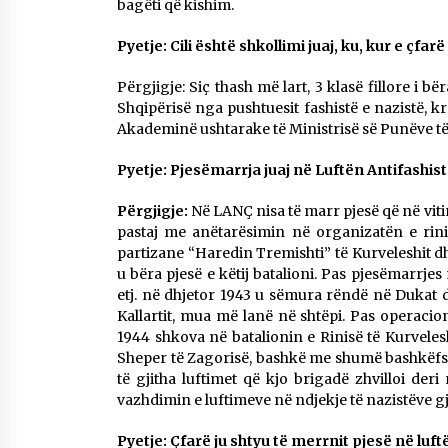
bagëti që kishim.
Pyetje: Cili është shkollimi juaj, ku, kur e çfar
Përgjigje: Siç thash më lart, 3 klasë fillore i bë
Shqipërisë nga pushtuesit fashistë e nazistë,
Akademinë ushtarake të Ministrisë së Punëve t
Pyetje: Pjesëmarrja juaj në Luftën Antifashist
Përgjigje:
Në LANÇ nisa të marr pjesë që në vitin
pastaj me anëtarësimin në organizatën e rin
partizane “Haredin Tremishti” të Kurveleshit d
u bëra pjesë e këtij batalioni. Pas pjesëmarrje
etj. në dhjetor 1943 u sëmura rëndë në Dukat d
Kallartit, mua më lanë në shtëpi. Pas operacio
1944 shkova në batalionin e Rinisë të Kurveles
Sheper të Zagorisë, bashkë me shumë bashkëfsha
të gjitha luftimet që kjo brigadë zhvilloi der
vazhdimin e luftimeve në ndjekje të nazistëve g
Pyetje: Çfarë ju shtyu të merrnit pjesë në luft