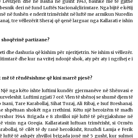
me Lëvizjen dhe në Basha në gusht 1943, bashkë me të gjithë
e besnik deri në fund Luftës Nacionalçlirimtare. Nga bijtë e këtij
ranë në fushën e nderit trimërisht në luftë me armikun Nuredin
hanaj, tre vëllezërit Sheraj që qenë larguar nga Kallarati e ishin
ë shoqërinë partizane?
teti dhe dashuria që kishim për njeritjetrin. Ne ishim si vëllezër.
timtarë dhe kur na vritej ndonjë shok, aty për aty i ngrihej e i
et më të rëndësishme që kini marrë pjesë?
 Një nga këto ishte luftimi kundër gjermanëve në Shënvasi e
veleshit. Luftimi zgjati 7 orë. Vlen të shënoj se shumë djem të
 Isani, Tare Karabollaj, Sihat Tozaj, Ali Ribaj, e Isuf Breshanaj.
dhe shpëtuan shokët nga rrethimi. Këtu një heroizëm të madh
rshor 1944 Brigada e 8 zhvilloi një luftë të përgjakshme në
vinin nga Greqia. Kallaratasit luftuan trimërisht, si Ormën
llaj, të cilët të dy ranë heroikisht, Rruzhdi Lamja e Ferik
Një luftë të ashpër zhvilloi brigada jonë më 5 gusht, kur sulmoi