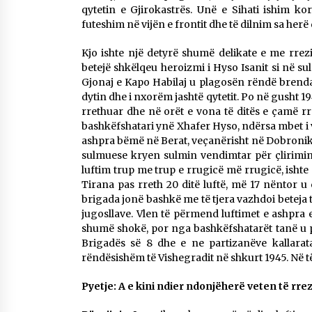
qytetin e Gjirokastrës. Unë e Sihati ishim ko
futeshim në vijën e frontit dhe të dilnim sa he
Kjo ishte një detyrë shumë delikate e me rrezi
betejë shkëlqeu heroizmi i Hyso Isanit si në s
Gjonaj e Kapo Habilaj u plagosën rëndë brenda
dytin dhe i nxorëm jashtë qytetit. Po në gusht 
rrethuar dhe në orët e vona të ditës e çamë rr
bashkëfshatari ynë Xhafer Hyso, ndërsa mbet i
ashpra bëmë në Berat, veçanërisht në Dobronik t
sulmuese kryen sulmin vendimtar për çlirimin 
luftim trup me trup e rrugicë më rrugicë, ishte
Tirana pas rreth 20 ditë luftë, më 17 nëntor u
brigada jonë bashkë me të tjera vazhdoi beteja
jugosllave. Vlen të përmend luftimet e ashpra e
shumë shokë, por nga bashkëfshatarët tanë u pl
Brigadës së 8 dhe e ne partizanëve kallarata
rëndësishëm të Vishegradit në shkurt 1945. Në të
Pyetje: A e kini ndier ndonjëherë veten të rrez