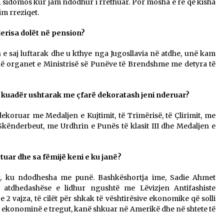
, sidomos kur jam ndodhur i rrethuar. Por mosha e re që kisha
im rreziqet.
 derisa dolët në pension?
e saj luftarak dhe u kthye nga Jugosllavia në atdhe, unë kam
 në organet e Ministrisë së Punëve të Brendshme me detyra të
 si kuadër ushtarak me çfarë dekoratash jeni nderuar?
koruar me Medaljen e Kujtimit, të Trimërisë, të Çlirimit, me
 të Skënderbeut, me Urdhrin e Punës të klasit III dhe Medaljen e
rtuar dhe sa fëmijë keni e ku janë?
 ku ndodhesha me punë. Bashkëshortja ime, Sadie Ahmet
 atdhedashëse e lidhur ngushtë me Lëvizjen Antifashiste
e 2 vajza, të cilët për shkak të vështirësive ekonomike që solli
ë ekonominë e tregut, kanë shkuar në Amerikë dhe në shtete të