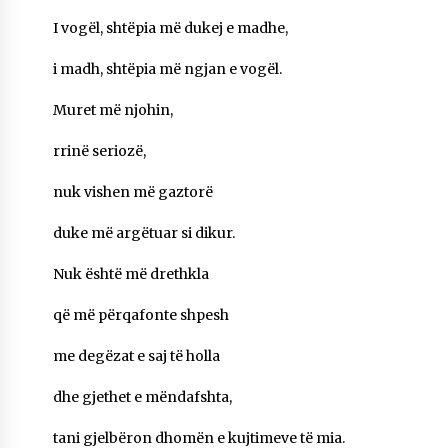
NË KALLARAT, NË “FSHATIN E DJEGUR” U
I vogël, shtëpia më dukej e madhe,
ZHVILLUA EDICIONI I TRETË I PIKNIKU
PRANVEROR
i madh, shtëpia më ngjan e vogël.
26/05/2026
Muret më njohin,
Gazeta Kallarati nr. 117
03/05/2026
rrinë seriozë,
Gazeta Kallarati nr. 116
nuk vishen më gaztorë
28/01/2026
duke më argëtuar si dikur.
Mbi kockat e martirëve ngrihet Atdheu
17/10/2025
Nuk është më drethkla
Gazeta Kallarati nr. 115
që më përqafonte shpesh
14/10/2025
me degëzat e saj të holla
Faksimilet e një 83 vjetori lufte: Çfarë shkruan
Vexhi Buharaja për Heroin e Popullit, Mumin
dhe gjethet e mëndafshta,
Selami.
04/10/2025
tani gjelbëron dhomën e kujtimeve të mia.