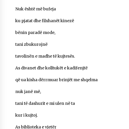
KALLARATI NË AKSIONET KOMBËTARE PËR
Nuk është më bufeja
RINDËRTIMIN E VENDIT – NGA ÇIZE XHAFERAJ
22/09/2025
ku pjatat dhe filxhanët kinezë
– ËNGJËLL HASIMAJ – “KUJTIMET E MIA PËR
KALLARATIN SI MËSUES I MATEMATIKËS, POR
bënin paradë mode,
EDHE SI NJË BANOR I PËRKOHSHËM I TIJ”
12/09/2025
tani zbukurojnë
Gazeta Kallarati nr. 114
tavolinën e madhe të kujtesës.
06/02/2025
As divanet dhe kolltukët e kadifenjtë
që ua kisha dërrmuar brinjët me shqelma
nuk janë më,
tani të dashurit e mi ulen në ta
kur i kujtoj.
As biblioteka e vjetër