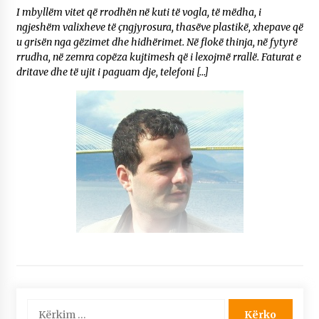
I mbyllëm vitet që rrodhën në kuti të vogla, të mëdha, i
ngjeshëm valixheve të çngjyrosura, thasëve plastikë, xhepave që
u grisën nga gëzimet dhe hidhërimet. Në flokë thinja, në fytyrë
rrudha, në zemra copëza kujtimesh që i lexojmë rrallë. Faturat e
dritave dhe të ujit i paguam dje, telefoni […]
Kërko