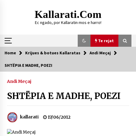
Skip
to
Kallarati.com
content
Ec ngado, por Kallaratin mos e harro!
Te rejat
Home
Krijues & botues Kallaratas
Andi Meçaj
Te rejat
SHTËPIA E MADHE, POEZI
DURRËS: ZGJEDHJE TË REJA TË DEGËS SË
SHOQATËS “KALLARATI”
Andi Meçaj
16/07/2026
SHTËPIA E MADHE, POEZI
Gazeta Kallarati nr. 118
07/07/2026
kallarati
17/06/2012
SI U ARRIT TË REALIZOHEJ PERLA FOLKLORIKE
“JANINËS Ç’I PANË SYTË”
06/06/2026