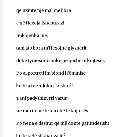
që nxinte një mal me libra
e që i lexoja fshehurazi
nuk qenka më,
tani ato libra m’i lexojnë gjyshërit
duke tymosur çibukë në qoshe të kujtesës.
Po ai portreti im biond i fëminisë
ku të jetë zhdukur kështu?!
Tani padyshim rri varur
në murin më të bardhë të kujtesës.
Po nëna e dashur që më donte pafundësisht
ku të ketë shkuar vallë?!