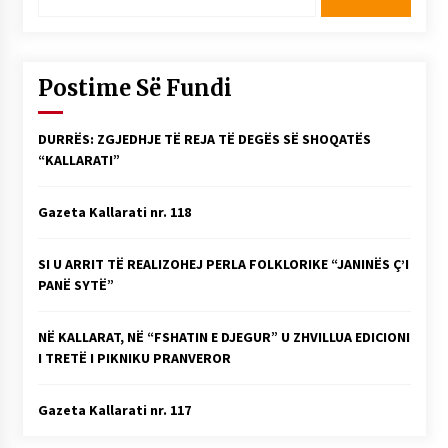
për:
Postime Së Fundi
DURRËS: ZGJEDHJE TË REJA TË DEGËS SË SHOQATËS
“KALLARATI”
Gazeta Kallarati nr. 118
SI U ARRIT TË REALIZOHEJ PERLA FOLKLORIKE “JANINËS Ç’I
PANË SYTË”
NË KALLARAT, NË “FSHATIN E DJEGUR” U ZHVILLUA EDICIONI
I TRETË I PIKNIKU PRANVEROR
Gazeta Kallarati nr. 117