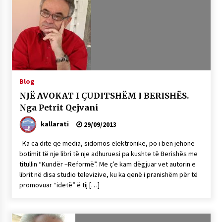
Blog
NJË AVOKAT I ÇUDITSHËM I BERISHËS.
Nga Petrit Qejvani
kallarati
29/09/2013
Ka ca ditë që media, sidomos elektronike, po i bën jehonë
botimit të nje libri të nje adhuruesi pa kushte të Berishës me
titullin “Kundër –Reformë”. Me ç’e kam dëgjuar vet autorin e
librit në disa studio televizive, ku ka qenë i pranishëm për të
promovuar “idetë” ë tij […]