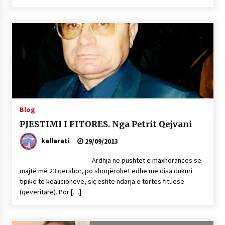
Blog
PJESTIMI I FITORES. Nga Petrit Qejvani
kallarati
29/09/2013
Ardhja ne pushtet e maxhorancës së
majtë më 23 qershor, po shoqërohet edhe me disa dukuri
tipike të koalicioneve, siç është ndarja e tortës fituese
(qeveritare). Por […]