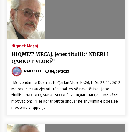
Hiqmet Meçaj
HIQMET MEÇAJ, jepet titulli: “NDERI I
QARKUT VLORË”
kallarati
04/09/2013
Me vendim të Këshillit të Qarkut Vlorë Nr.26/1, Dt. 22. 11. 2012
Me rastin e 100 vjetorit të shpalljes së Pavarësisë i jepet
titulli: “NDERI I QARKUT VLORË” Z. HIQMET MEÇAJ Me këtë
motivacion: “Për kontribut të shquar në zhvillimin e poezisë
moderne shqipe […]