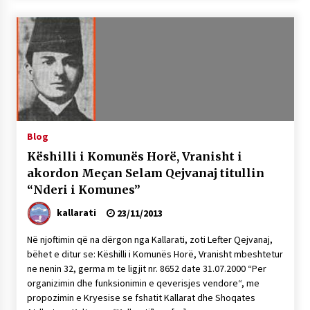
Blog
Këshilli i Komunës Horë, Vranisht i
akordon Meçan Selam Qejvanaj titullin
“Nderi i Komunes”
kallarati
23/11/2013
Në njoftimin që na dërgon nga Kallarati, zoti Lefter Qejvanaj,
bëhet e ditur se: Këshilli i Komunës Horë, Vranisht mbeshtetur
ne nenin 32, germa m te ligjit nr. 8652 date 31.07.2000 “Per
organizimin dhe funksionimin e qeverisjes vendore“, me
propozimin e Kryesise se fshatit Kallarat dhe Shoqates