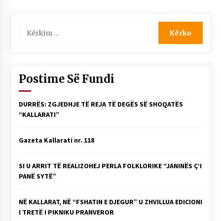
te
postimet
Kërko
për:
Postime Së Fundi
DURRËS: ZGJEDHJE TË REJA TË DEGËS SË SHOQATËS
“KALLARATI”
Gazeta Kallarati nr. 118
SI U ARRIT TË REALIZOHEJ PERLA FOLKLORIKE “JANINËS Ç’I
PANË SYTË”
NË KALLARAT, NË “FSHATIN E DJEGUR” U ZHVILLUA EDICIONI
I TRETË I PIKNIKU PRANVEROR