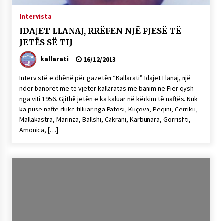
NË KALLARAT, NË “FSHATIN E DJEGUR” U
Intervista
ZHVILLUA EDICIONI I TRETË I PIKNIKU
PRANVEROR
IDAJET LLANAJ, RRËFEN NJË PJESË TË
26/05/2026
JETËS SË TIJ
Gazeta Kallarati nr. 117
kallarati
16/12/2013
03/05/2026
Intervistë e dhënë për gazetën “Kallarati” Idajet Llanaj, një
Gazeta Kallarati nr. 116
ndër banorët më të vjetër kallaratas me banim në Fier qysh
nga viti 1956. Gjithë jetën e ka kaluar në kërkim të naftës. Nuk
28/01/2026
ka puse nafte duke filluar nga Patosi, Kuçova, Peqini, Cërriku,
Mbi kockat e martirëve ngrihet Atdheu
Mallakastra, Marinza, Ballshi, Cakrani, Karbunara, Gorrishti,
Amonica, […]
17/10/2025
Gazeta Kallarati nr. 115
14/10/2025
Faksimilet e një 83 vjetori lufte: Çfarë shkruan
Vexhi Buharaja për Heroin e Popullit, Mumin
Selami.
04/10/2025