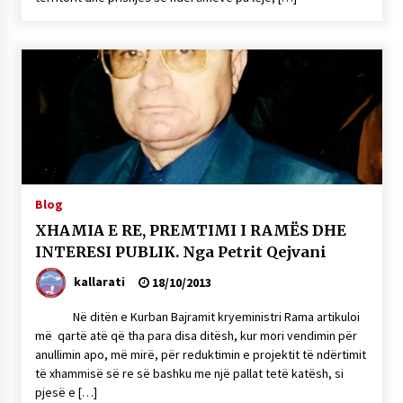
Blog
XHAMIA E RE, PREMTIMI I RAMËS DHE
INTERESI PUBLIK. Nga Petrit Qejvani
kallarati
18/10/2013
Në ditën e Kurban Bajramit kryeministri Rama artikuloi
më qartë atë që tha para disa ditësh, kur mori vendimin për
anullimin apo, më mirë, për reduktimin e projektit të ndërtimit
të xhammisë së re së bashku me një pallat tetë katësh, si
pjesë e […]