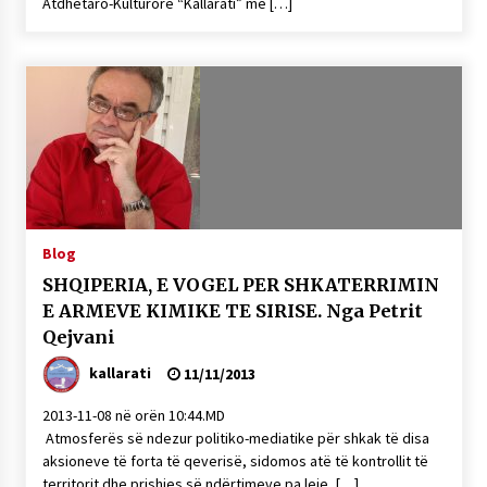
Atdhetaro-Kulturore “Kallarati” me […]
Blog
SHQIPERIA, E VOGEL PER SHKATERRIMIN
E ARMEVE KIMIKE TE SIRISE. Nga Petrit
Qejvani
kallarati
11/11/2013
2013-11-08 në orën 10:44.MD
Atmosferës së ndezur politiko-mediatike për shkak të disa
aksioneve të forta të qeverisë, sidomos atë të kontrollit të
territorit dhe prishjes së ndërtimeve pa leje, […]