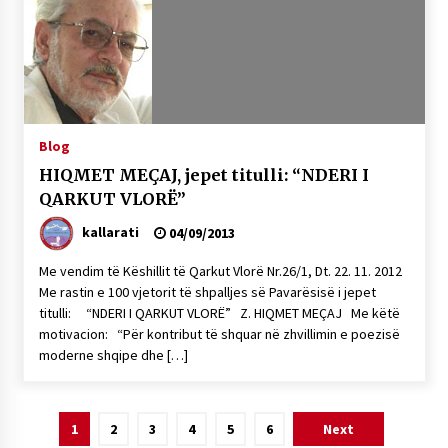
Blog
HIQMET MEÇAJ, jepet titulli: “NDERI I
QARKUT VLORË”
kallarati
04/09/2013
Me vendim të Këshillit të Qarkut Vlorë Nr.26/1, Dt. 22. 11. 2012
Me rastin e 100 vjetorit të shpalljes së Pavarësisë i jepet
titulli: “NDERI I QARKUT VLORË” Z. HIQMET MEÇAJ Me këtë
motivacion: “Për kontribut të shquar në zhvillimin e poezisë
moderne shqipe dhe […]
Lëvizje
1
2
3
4
5
6
Next