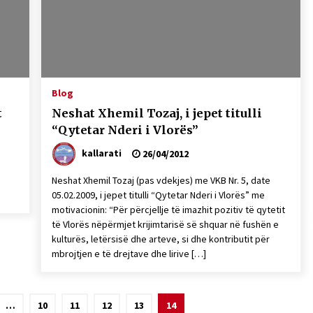
Gazeta Kallarati nr. 115
14/10/2025
– ËNGJËLL HASIMAJ – “KUJTIMET E
MIA PËR KALLARATIN SI MËSUES I
Blog
MATEMATIKËS, POR EDHE SI NJË
t
Neshat Xhemil Tozaj, i jepet titulli
BANOR I PËRKOHSHËM I TIJ”
12/09/2025
“Qytetar Nderi i Vlorës”
kallarati
26/04/2012
Neshat Xhemil Tozaj (pas vdekjes) me VKB Nr. 5, date
05.02.2009, i jepet titulli “Qytetar Nderi i Vlorës” me
motivacionin: “Për përcjellje të imazhit pozitiv të qytetit
të Vlorës nëpërmjet krijimtarisë së shquar në fushën e
kulturës, letërsisë dhe arteve, si dhe kontributit për
mbrojtjen e të drejtave dhe lirive […]
…
10
11
12
13
14