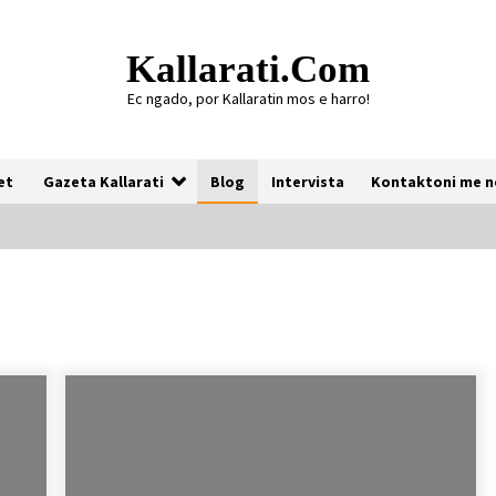
Kallarati.com
Ec ngado, por Kallaratin mos e harro!
et
Gazeta Kallarati
Blog
Intervista
Kontaktoni me n
Gazeta Kallarati nr. 118
07/07/2026
Gazeta Kallarati nr. 117
03/05/2026