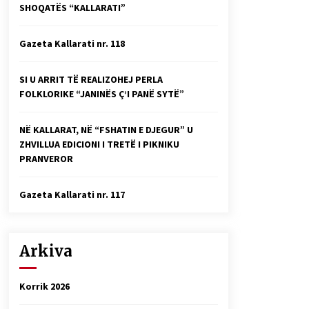
SHOQATËS “KALLARATI”
Faksimilet e një 83 vjetori lufte:
Çfarë shkruan Vexhi Buharaja për
Heroin e Popullit, Mumin Selami.
Gazeta Kallarati nr. 118
04/10/2025
Gazeta Kallarati nr. 114
SI U ARRIT TË REALIZOHEJ PERLA
06/02/2025
FOLKLORIKE “JANINËS Ç’I PANË SYTË”
NË KALLARAT, NË “FSHATIN E DJEGUR” U
ZHVILLUA EDICIONI I TRETË I PIKNIKU
PRANVEROR
Gazeta Kallarati nr. 117
Arkiva
Korrik 2026