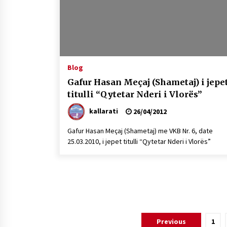
Mbi kockat e martirëve ngrihet
Atdheu
17/10/2025
KALLARATI NË AKSIONET
KOMBËTARE PËR RINDËRTIMIN E
Blog
VENDIT – NGA ÇIZE XHAFERAJ
Gafur Hasan Meçaj (Shametaj) i jepe
22/09/2025
titulli “Qytetar Nderi i Vlorës”
kallarati
26/04/2012
Gafur Hasan Meçaj (Shametaj) me VKB Nr. 6, date
25.03.2010, i jepet titulli “Qytetar Nderi i Vlorës”
Lëvizje
Previous
1