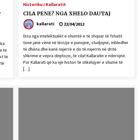
Historiku i Kallaratit
Gazeta Kallarati nr. 115
r
CILA PENE? NGA XHELO DAUTAJ
14/10/2025
kallarati
22/04/2012
Disa nga intelektualët e shumtë e të shquar të fshatit
– ËNGJËLL HASIMAJ – “KUJTIMET E
MIA PËR KALLARATIN SI MËSUES I
tonë janë vënë në lëvizje e punojnë, studjojnë, mbledhin
 ka
MATEMATIKËS, POR EDHE SI NJË
të dhëna dhe kanë nxjerrë e do të nxjerrin në dritë
a te
BANOR I PËRKOHSHËM I TIJ”
12/09/2025
shkrime e vepra dinjitoze, të cilat Kallaratin e nderojnë.
kt të
Por Kallarati që ka një histori të shkëlqyer e shumë të
 të
[…]