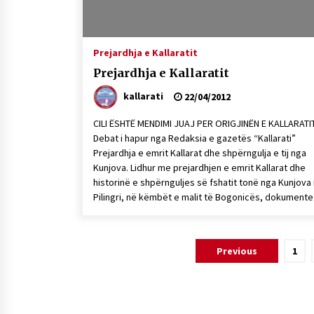
Prejardhja e Kallaratit
Prejardhja e Kallaratit
kallarati
22/04/2012
CILI ËSHTË MENDIMI JUAJ PER ORIGJINËN E KALLARATI
Debat i hapur nga Redaksia e gazetës “Kallarati”
Prejardhja e emrit Kallarat dhe shpërngulja e tij nga
Kunjova. Lidhur me prejardhjen e emrit Kallarat dhe
historinë e shpërnguljes së fshatit tonë nga Kunjova
Pilingri, në këmbët e malit të Bogonicës, dokumente
Lëvizje
Previous
1
te
postimet