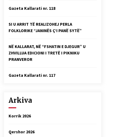
Faksimilet e një 83 vjetori lufte:
Gazeta Kallarati nr. 118
Çfarë shkruan Vexhi Buharaja për
Heroin e Popullit, Mumin Selami.
04/10/2025
SI U ARRIT TË REALIZOHEJ PERLA
FOLKLORIKE “JANINËS Ç’I PANË SYTË”
Gazeta Kallarati nr. 114
06/02/2025
NË KALLARAT, NË “FSHATIN E DJEGUR” U
ZHVILLUA EDICIONI I TRETË I PIKNIKU
PRANVEROR
Gazeta Kallarati nr. 117
Arkiva
Korrik 2026
Qershor 2026