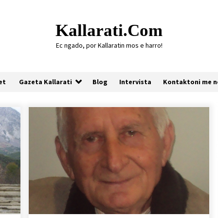
Kallarati.com
Ec ngado, por Kallaratin mos e harro!
et
Gazeta Kallarati
Blog
Intervista
Kontaktoni me n
Gazeta Kallarati nr. 118
07/07/2026
Gazeta Kallarati nr. 117
03/05/2026