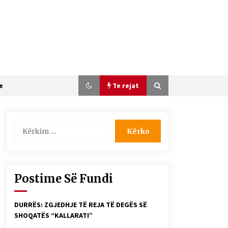
e
Te rejat
Kërko
për:
SI U ARRIT TË REALIZOHEJ PERLA
FOLKLORIKE “JANINËS Ç’I PANË
SYTË”
06/06/2026
Postime Së Fundi
Gazeta Kallarati nr. 116
28/01/2026
DURRËS: ZGJEDHJE TË REJA TË DEGËS SË
SHOQATËS “KALLARATI”