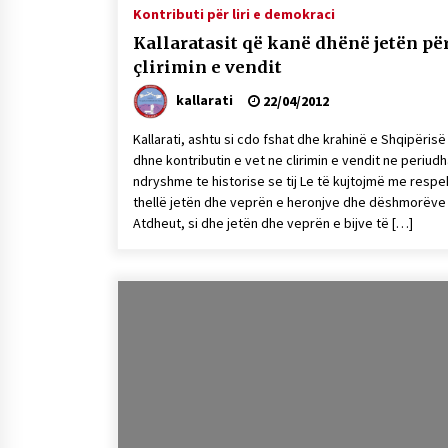
Kontributi për liri e demokraci
Mbi kockat e martirëve ngrihet
Atdheu
Kallaratasit që kanë dhënë jetën pë
17/10/2025
çlirimin e vendit
kallarati
22/04/2012
KALLARATI NË AKSIONET
KOMBËTARE PËR RINDËRTIMIN E
Kallarati, ashtu si cdo fshat dhe krahinë e Shqipërisë
VENDIT – NGA ÇIZE XHAFERAJ
dhne kontributin e vet ne clirimin e vendit ne periudh
22/09/2025
ndryshme te historise se tij Le të kujtojmë me respe
thellë jetën dhe veprën e heronjve dhe dëshmorëve
Atdheut, si dhe jetën dhe veprën e bijve të […]