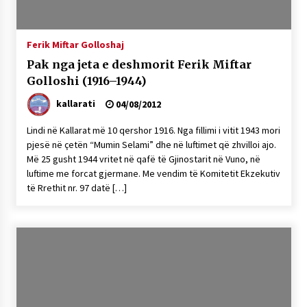
NË KALLARAT, NË “FSHATIN E DJEGUR” U
ZHVILLUA EDICIONI I TRETË I PIKNIKU
PRANVEROR
Ferik Miftar Golloshaj
26/05/2026
Pak nga jeta e deshmorit Ferik Miftar
Gazeta Kallarati nr. 117
Golloshi (1916–1944)
03/05/2026
kallarati
04/08/2012
Gazeta Kallarati nr. 116
Lindi në Kallarat më 10 qershor 1916. Nga fillimi i vitit 1943 mori
28/01/2026
pjesë në çetën “Mumin Selami” dhe në luftimet që zhvilloi ajo.
Më 25 gusht 1944 vritet në qafë të Gjinostarit në Vuno, në
Mbi kockat e martirëve ngrihet Atdheu
luftime me forcat gjermane. Me vendim të Komitetit Ekzekutiv
17/10/2025
të Rrethit nr. 97 datë […]
Gazeta Kallarati nr. 115
14/10/2025
Faksimilet e një 83 vjetori lufte: Çfarë shkruan
Vexhi Buharaja për Heroin e Popullit, Mumin
Selami.
04/10/2025