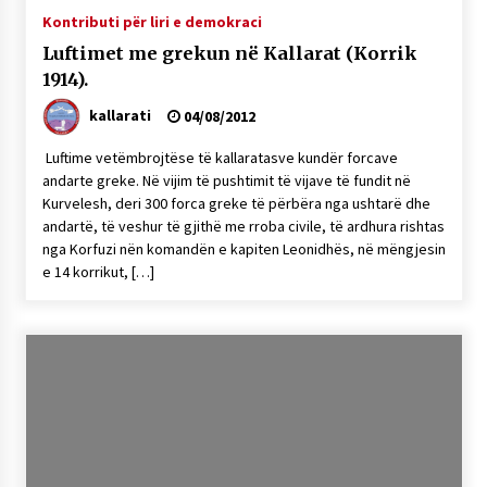
Kontributi për liri e demokraci
Luftimet me grekun në Kallarat (Korrik
1914).
kallarati
04/08/2012
Luftime vetëmbrojtëse të kallaratasve kundër forcave
andarte greke. Në vijim të pushtimit të vijave të fundit në
Kurvelesh, deri 300 forca greke të përbëra nga ushtarë dhe
andartë, të veshur të gjithë me rroba civile, të ardhura rishtas
nga Korfuzi nën komandën e kapiten Leonidhës, në mëngjesin
e 14 korrikut, […]