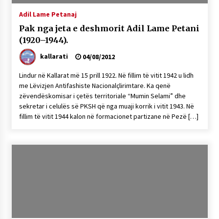
Adil Lame Petanaj
Pak nga jeta e deshmorit Adil Lame Petani
(1920–1944).
kallarati
04/08/2012
Lindur në Kallarat më 15 prill 1922. Në fillim të vitit 1942 u lidh
me Lëvizjen Antifashiste Nacionalçlirimtare. Ka qenë
zëvendëskomisar i çetës territoriale “Mumin Selami” dhe
sekretar i celulës së PKSH që nga muaji korrik i vitit 1943. Në
fillim të vitit 1944 kalon në formacionet partizane në Pezë […]