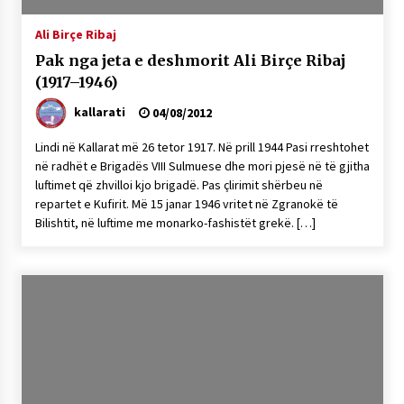
Ali Birçe Ribaj
Pak nga jeta e deshmorit Ali Birçe Ribaj
(1917–1946)
kallarati
04/08/2012
Lindi në Kallarat më 26 tetor 1917. Në prill 1944 Pasi rreshtohet
në radhët e Brigadës VIII Sulmuese dhe mori pjesë në të gjitha
luftimet që zhvilloi kjo brigadë. Pas çlirimit shërbeu në
repartet e Kufirit. Më 15 janar 1946 vritet në Zgranokë të
Bilishtit, në luftime me monarko-fashistët grekë. […]