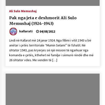
Ali Sulo Memushaj
Pak nga jeta e deshmorit Ali Sulo
Memushaj (1924–1943)
kallarati
04/08/2012
Lindi në Kallarat më 24 janar 1924. Nga fillimi i vitit 1943 u bë
anëtar i çetës territoriale “Mumin Selami” të fshatit. Në
shtator 1943, pas kryerjes së një misioni të ngarkuar nga
komanda e çetës, kthehet në familje i sëmurë rëndë dhe më
26 shtator vdes. Me vendim të […]