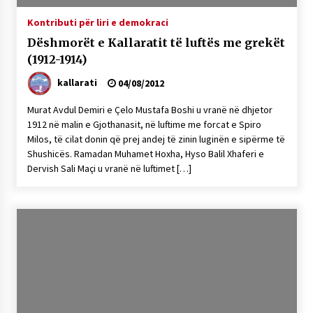
Kontributi për liri e demokraci
Dëshmorët e Kallaratit të luftës me grekët
(1912-1914)
kallarati
04/08/2012
Murat Avdul Demiri e Çelo Mustafa Boshi u vranë në dhjetor
1912 në malin e Gjothanasit, në luftime me forcat e Spiro
Milos, të cilat donin që prej andej të zinin luginën e sipërme të
Shushicës. Ramadan Muhamet Hoxha, Hyso Balil Xhaferi e
Dervish Sali Maçi u vranë në luftimet […]