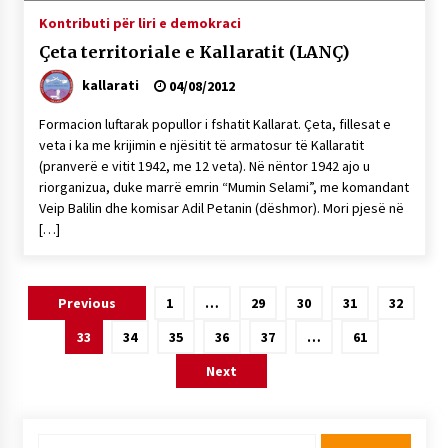
Kontributi për liri e demokraci
Çeta territoriale e Kallaratit (LANÇ)
kallarati
04/08/2012
Formacion luftarak popullor i fshatit Kallarat. Çeta, fillesat e
veta i ka me krijimin e njësitit të armatosur të Kallaratit
(pranverë e vitit 1942, me 12 veta). Në nëntor 1942 ajo u
riorganizua, duke marrë emrin “Mumin Selami”, me komandant
Veip Balilin dhe komisar Adil Petanin (dëshmor). Mori pjesë në
[…]
Lëvizje
Previous
1
…
29
30
31
32
te
33
34
35
36
37
…
61
postimet
Next
Kërko