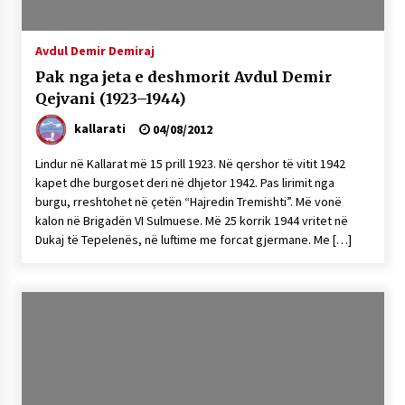
KALLARATI NË AKSIONET KOMBËTARE PËR
RINDËRTIMIN E VENDIT – NGA ÇIZE XHAFERAJ
22/09/2025
Avdul Demir Demiraj
Pak nga jeta e deshmorit Avdul Demir
– ËNGJËLL HASIMAJ – “KUJTIMET E MIA PËR
Qejvani (1923–1944)
KALLARATIN SI MËSUES I MATEMATIKËS, POR
EDHE SI NJË BANOR I PËRKOHSHËM I TIJ”
kallarati
04/08/2012
12/09/2025
Lindur në Kallarat më 15 prill 1923. Në qershor të vitit 1942
Gazeta Kallarati nr. 114
kapet dhe burgoset deri në dhjetor 1942. Pas lirimit nga
06/02/2025
burgu, rreshtohet në çetën “Hajredin Tremishti”. Më vonë
kalon në Brigadën VI Sulmuese. Më 25 korrik 1944 vritet në
Dukaj të Tepelenës, në luftime me forcat gjermane. Me […]