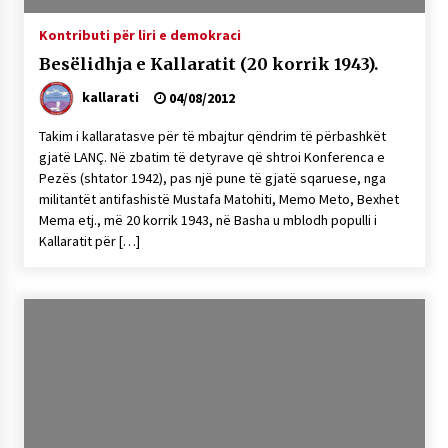
Kontributi për liri e demokraci
Besëlidhja e Kallaratit (20 korrik 1943).
kallarati
04/08/2012
Takim i kallaratasve për të mbajtur qëndrim të përbashkët
gjatë LANÇ. Në zbatim të detyrave që shtroi Konferenca e
Pezës (shtator 1942), pas një pune të gjatë sqaruese, nga
militantët antifashistë Mustafa Matohiti, Memo Meto, Bexhet
Mema etj., më 20 korrik 1943, në Basha u mblodh populli i
Kallaratit për […]