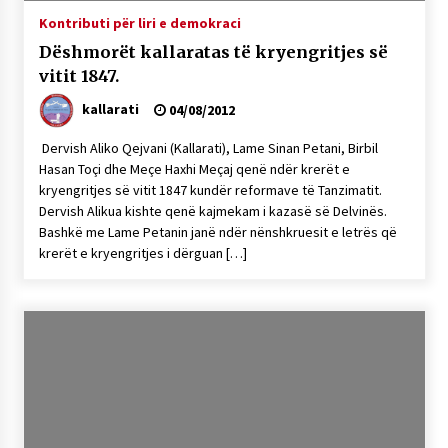
Kontributi për liri e demokraci
Dëshmorët kallaratas të kryengritjes së
vitit 1847.
kallarati
04/08/2012
Dervish Aliko Qejvani (Kallarati), Lame Sinan Petani, Birbil
Hasan Toçi dhe Meçe Haxhi Meçaj qenë ndër krerët e
kryengritjes së vitit 1847 kundër reformave të Tanzimatit.
Dervish Alikua kishte qenë kajmekam i kazasë së Delvinës.
Bashkë me Lame Petanin janë ndër nënshkruesit e letrës që
krerët e kryengritjes i dërguan […]