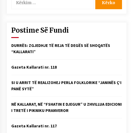
për:
Postime Së Fundi
DURRËS: ZGJEDHJE TË REJA TË DEGËS SË SHOQATËS
“KALLARATI”
Gazeta Kallarati nr. 118
SI U ARRIT TË REALIZOHEJ PERLA FOLKLORIKE “JANINËS Ç’I
PANË SYTË”
NË KALLARAT, NË “FSHATIN E DJEGUR” U ZHVILLUA EDICIONI
I TRETË I PIKNIKU PRANVEROR
Gazeta Kallarati nr. 117