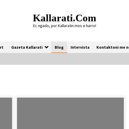
Kallarati.com
Ec ngado, por Kallaratin mos e harro!
et
Gazeta Kallarati
Blog
Intervista
Kontaktoni me n
Gazeta Kallarati nr. 118
07/07/2026
Gazeta Kallarati nr. 117
03/05/2026