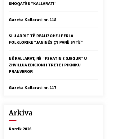
SHOQATËS “KALLARATI”
Faksimilet e një 83 vjetori lufte:
Çfarë shkruan Vexhi Buharaja për
Heroin e Popullit, Mumin Selami.
Gazeta Kallarati nr. 118
04/10/2025
Gazeta Kallarati nr. 114
SI U ARRIT TË REALIZOHEJ PERLA
06/02/2025
FOLKLORIKE “JANINËS Ç’I PANË SYTË”
NË KALLARAT, NË “FSHATIN E DJEGUR” U
ZHVILLUA EDICIONI I TRETË I PIKNIKU
PRANVEROR
Gazeta Kallarati nr. 117
Arkiva
Korrik 2026