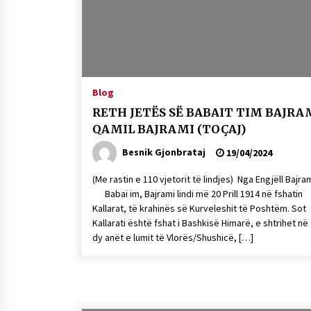
Mbi kockat e martirëve ngrihet
Atdheu
17/10/2025
KALLARATI NË AKSIONET
KOMBËTARE PËR RINDËRTIMIN E
Blog
VENDIT – NGA ÇIZE XHAFERAJ
RETH JETËS SË BABAIT TIM BAJRA
22/09/2025
QAMIL BAJRAMI (TOÇAJ)
Besnik Gjonbrataj
19/04/2024
(Me rastin e 110 vjetorit të lindjes) Nga Engjëll Ba
Babai im, Bajrami lindi më 20 Prill 1914 në fshatin
Kallarat, të krahinës së Kurveleshit të Poshtëm. Sot
Kallarati është fshat i Bashkisë Himarë, e shtrihet në
dy anët e lumit të Vlorës/Shushicë, […]