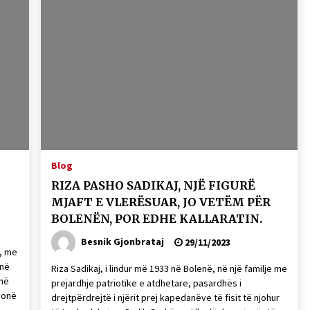
Blog
RIZA PASHO SADIKAJ, NJË FIGURË
”
MJAFT E VLERËSUAR, JO VETËM PËR
BOLENËN, POR EDHE KALLARATIN.
Besnik Gjonbrataj
29/11/2023
t, me
 në
Riza Sadikaj, i lindur më 1933 në Bolenë, në një familje me
 në
prejardhje patriotike e atdhetare, pasardhës i
vonë
drejtpërdrejtë i njërit prej kapedanëve të fisit të njohur