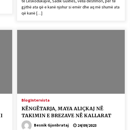
të Leskodukajve, Sadik Guxhës, vëlla dëshmori, për të
gjithë ata që e kanë njohur si emër dhe aq më shumë ata
që kanë […]
Blog
Intervista
KËNGËTARJA, MAYA ALIÇKAJ NË
I
TAKIMIN E BREZAVE NË KALLARAT
Besnik Gjonbrataj
24/09/2023