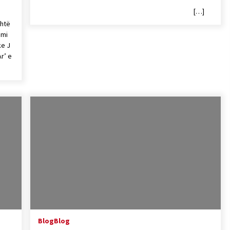
[…]
shtë
imi
ke J
Ar’ e
Blog
Blog