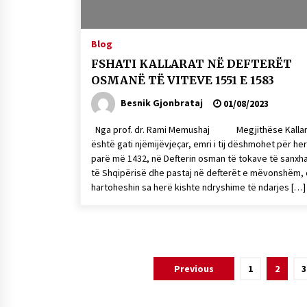
Blog
FSHATI KALLARAT NË DEFTERËT
OSMANË TË VITEVE 1551 E 1583
Besnik Gjonbrataj
01/08/2023
Nga prof. dr. Rami Memushaj Megjithëse Kallar
është gati njëmijëvjeçar, emri i tij dëshmohet për he
parë më 1432, në Defterin osman të tokave të sanxh
të Shqipërisë dhe pastaj në defterët e mëvonshëm,
hartoheshin sa herë kishte ndryshime të ndarjes […]
Lëvizje
Previous
1
2
3
te