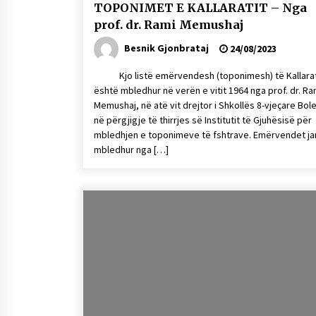
TOPONIMET E KALLARATIT – Nga
prof. dr. Rami Memushaj
Besnik Gjonbrataj
24/08/2023
Kjo listë emërvendesh (toponimesh) të Kallarat
është mbledhur në verën e vitit 1964 nga prof. dr. Ra
Memushaj, në atë vit drejtor i Shkollës 8-vjeçare Bol
në përgjigje të thirrjes së Institutit të Gjuhësisë për
mbledhjen e toponimeve të fshtrave. Emërvendet j
mbledhur nga […]