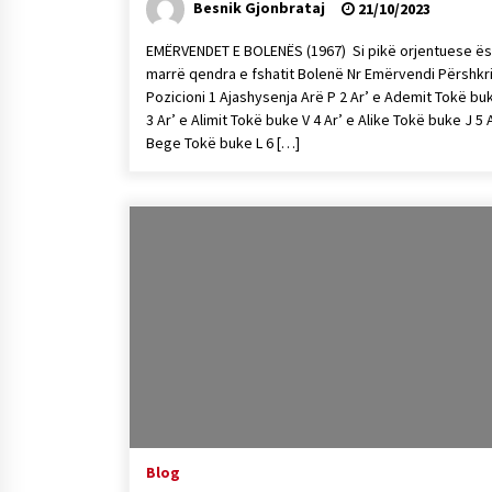
Besnik Gjonbrataj
21/10/2023
EMËRVENDET E BOLENËS (1967) Si pikë orjentuese ë
marrë qendra e fshatit Bolenë Nr Emërvendi Përshkr
Pozicioni 1 Ajashysenja Arë P 2 Ar’ e Ademit Tokë bu
3 Ar’ e Alimit Tokë buke V 4 Ar’ e Alike Tokë buke J 5 
Bege Tokë buke L 6 […]
Blog