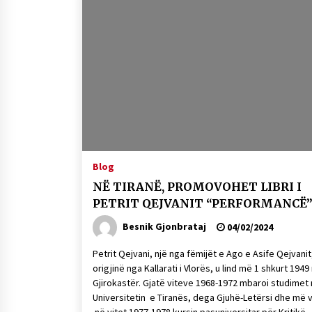
Blog
NË TIRANË, PROMOVOHET LIBRI I
PETRIT QEJVANIT “PERFORMANCË
Besnik Gjonbrataj
04/02/2024
Petrit Qejvani, një nga fëmijët e Ago e Asife Qejvani
origjinë nga Kallarati i Vlorës, u lind më 1 shkurt 1949
Gjirokastër. Gjatë viteve 1968-1972 mbaroi studimet
Universitetin e Tiranës, dega Gjuhë-Letërsi dhe më 