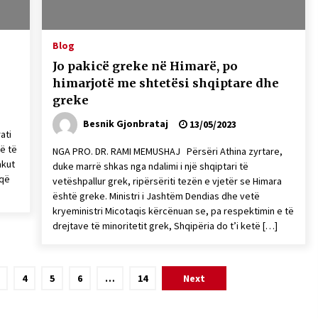
Blog
Jo pakicë greke në Himarë, po
himarjotë me shtetësi shqiptare dhe
greke
Besnik Gjonbrataj
13/05/2023
ati
rë të
NGA PRO. DR. RAMI MEMUSHAJ Përsëri Athina zyrtare,
akut
duke marrë shkas nga ndalimi i një shqiptari të
 që
vetëshpallur grek, ripërsëriti tezën e vjetër se Himara
është greke. Ministri i Jashtëm Dendias dhe vetë
kryeministri Micotaqis kërcënuan se, pa respektimin e të
drejtave të minoritetit grek, Shqipëria do t’i ketë […]
4
5
6
…
14
Next