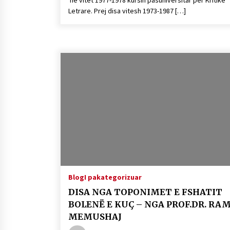
në vitet 1977-1978 kursin pasuniversitar për Kritikë
Letrare. Prej disa vitesh 1973-1987 […]
Blog
I pakategorizuar
DISA NGA TOPONIMET E FSHATIT
BOLENË E KUÇ – NGA PROF.DR. RAM
MEMUSHAJ