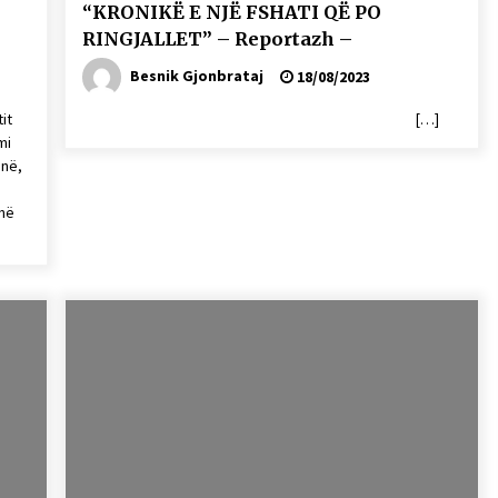
“KRONIKË E NJË FSHATI QË PO
RINGJALLET” – Reportazh –
Besnik Gjonbrataj
18/08/2023
it
[…]
mi
enë,
anë