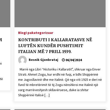
Gazeta Kallarati nr. 115
14/10/2025
– ËNGJËLL HASIMAJ – “KUJTIMET E
MIA PËR KALLARATIN SI MËSUES I
Blog
I pakategorizuar
MATEMATIKËS, POR EDHE SI NJË
M
KONTRIBUTI I KALLARATASVE NË
BANOR I PËRKOHSHËM I TIJ”
12/09/2025
LUFTËN KUNDËR PUSHTIMIT
ITALIAN MË 7 PRILL 1939.
Besnik Gjonbrataj
06/04/2024
jrami
Marrë nga Libri “Historiku i Kallaratit”, shkruar nga Enver
Strati. Ahmet Zogu, kur erdhi në fuqi, e lidhi Shqipërinë
 të
me Jugosllavinë dhe me Italinë. Që nga viti 1925 e deri në
fund të mbretërimit të tij Zogu nënshkroi me Italinë një
varg marrëveshjesh skllavëruese, duke ia shitur
Shqipërinë Italisë […]