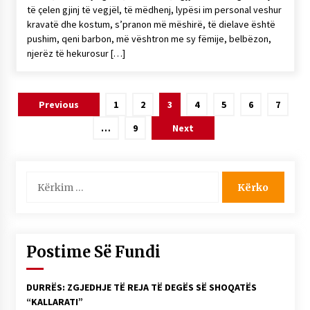
të çelen gjinj të vegjël, të mëdhenj, lypësi im personal veshur
kravatë dhe kostum, s’pranon më mëshirë, të dielave është
pushim, qeni barbon, më vështron me sy fëmije, belbëzon,
njerëz të hekurosur […]
Lëvizje
Previous
1
2
3
4
5
6
7
te
…
9
Next
postimet
Kërko
për:
Postime Së Fundi
DURRËS: ZGJEDHJE TË REJA TË DEGËS SË SHOQATËS
“KALLARATI”