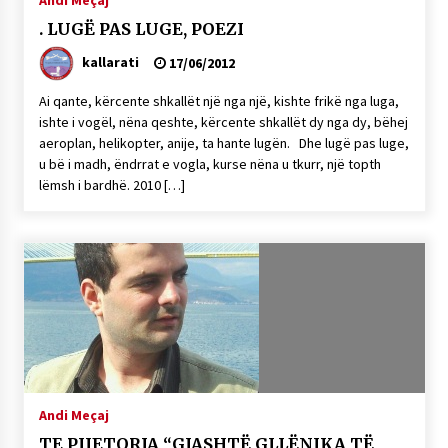
Andi Meçaj
KALLARATI NË AKSIONET KOMBËTARE PËR
. LUGË PAS LUGE, POEZI
RINDËRTIMIN E VENDIT – NGA ÇIZE XHAFERAJ
22/09/2025
kallarati
17/06/2012
– ËNGJËLL HASIMAJ – “KUJTIMET E MIA PËR
Ai qante, kërcente shkallët një nga një, kishte frikë nga luga,
KALLARATIN SI MËSUES I MATEMATIKËS, POR
ishte i vogël, nëna qeshte, kërcente shkallët dy nga dy, bëhej
EDHE SI NJË BANOR I PËRKOHSHËM I TIJ”
aeroplan, helikopter, anije, ta hante lugën. Dhe lugë pas luge,
12/09/2025
u bë i madh, ëndrrat e vogla, kurse nëna u tkurr, një topth
lëmsh i bardhë. 2010 […]
Gazeta Kallarati nr. 114
06/02/2025
Andi Meçaj
TE PIJETORJA “GJASHTË GLLËNJKA TË