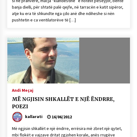
si në pranverë, macja “klandestine” e hotelit pesëyjor, bënte
banja dielli, për shtatë palë qejfe, në tarracën e katit sipëror,
atje ku era të shkundte nga çdo anë dhe ndiheshe si nën
pushtetin e ca ventilatorëve të […]
Andi Meçaj
MË NGJISIN SHKALLËT E NJË ËNDRRE,
POEZI
kallarati
16/06/2012
Më ngjisin shkallët e një ëndrre, errësira më zbret një qytet,
mbi flokët e vajzave dritat zgjohen korale, anës rrugëve