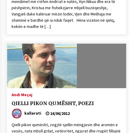
mendimet më rrëfen ëndrrat e natës, Hyn Nikua dhe era të
pëshpërin, Kristua me fishekzjarre mbjell buzëqeshje,
Vangjeli duke kalëruar mëzin lodër, Vjen dhe Melihaja me
shaminë e bardhë që ia nduk faqet. Hëna vizaton në qelq,
kokën e madhe të […]
Andi Meçaj
QIELLI PIKON QUMËSHT, POEZI
kallarati
16/06/2012
Qielli pikon qumësht, zogjtë sjellin mëngjesin dhe aromën e
vesës, nata mbyll grilat, vetëvritet, ngjyrat dhe rrugët fillojnë