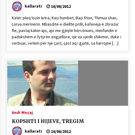
kallarati
16/06/2012
Katër pleq lozin letra, Kaçi humbet, Baçi fiton, Thimua shan,
Lorua mërmërin. Mbasdite e dielltë prilli, kafeneja e zbrazur
fle, pastaj kalon ajo, ajo me gjinjtë kërcënues, minifundin e
padukshëm e fytyrën engjëllore, që ua vjedh shikimin, duke i
verbuar, vetëm për një çast, çast aq i gjatë, sa harrojnë […]
Andi Meçaj
KOPSHTI I HIJEVE, TREGIM
kallarati
16/06/2012