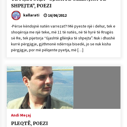
SHPEJTA”, POEZI
kallarati
16/06/2012
-Përse këndojnë natën varrezat?! Më pyeste një i dehur, tek e
shoqëroja me një teke, më 11 të natës, në të hyrë të Rrugës
së Re, tek pijetorja “Gjashtë gllënjka të shpejta”. Nuk i dhashë
kurrë përgjigje, gjithmonë ndërroja bisedë, jo se nuk kisha
përgjigje, por më pëlqente pyetja, më […]
Andi Meçaj
PLEQTË, POEZI