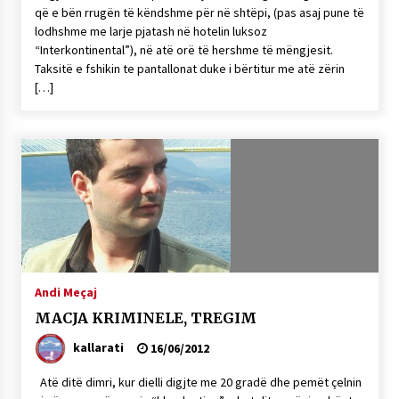
që e bën rrugën të këndshme për në shtëpi, (pas asaj pune të
lodhshme me larje pjatash në hotelin luksoz
“Interkontinental”), në atë orë të hershme të mëngjesit.
Taksitë e fshikin te pantallonat duke i bërtitur me atë zërin
[…]
Andi Meçaj
MACJA KRIMINELE, TREGIM
kallarati
16/06/2012
Atë ditë dimri, kur dielli digjte me 20 gradë dhe pemët çelnin