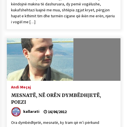
këndojnë makina të dashuruara, dy pemë vogëlushe,
kukafshehtazi luajnë me mua, shtëpia zgjat kryet, përgjon
hapat e kthimit tim dhe turmën cigane që ikën me erën, njeriu
i vogël me […]
Andi Meçaj
MESNATË, NË ORËN DYMBËDHJETË,
POEZI
kallarati
16/06/2012
Ora dymbëdhjetë, mesnatë, ky tram që m’i përkund