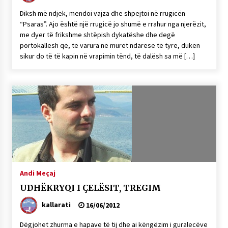
Diksh më ndjek, mendoi vajza dhe shpejtoi në rrugicën
“Psaras”. Ajo është një rrugicë jo shumë e rrahur nga njerëzit,
me dyer të frikshme shtëpish dykatëshe dhe degë
portokallesh që, të varura në muret ndarëse të tyre, duken
sikur do të të kapin në vrapimin tënd, të dalësh sa më […]
Andi Meçaj
UDHËKRYQI I ÇELËSIT, TREGIM
kallarati
16/06/2012
Dëgjohet zhurma e hapave të tij dhe ai këngëzim i guralecëve