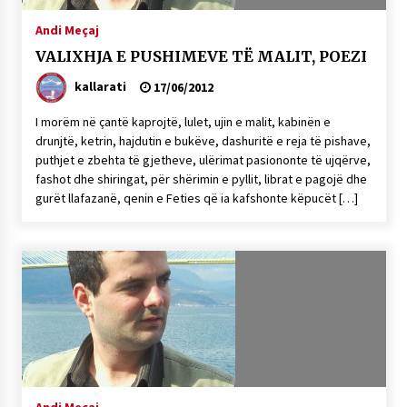
NË KALLARAT, NË “FSHATIN E DJEGUR” U
Andi Meçaj
ZHVILLUA EDICIONI I TRETË I PIKNIKU
PRANVEROR
VALIXHJA E PUSHIMEVE TË MALIT, POEZI
26/05/2026
kallarati
17/06/2012
Gazeta Kallarati nr. 117
I morëm në çantë kaprojtë, lulet, ujin e malit, kabinën e
03/05/2026
drunjtë, ketrin, hajdutin e bukëve, dashuritë e reja të pishave,
puthjet e zbehta të gjetheve, ulërimat pasiononte të ujqërve,
Gazeta Kallarati nr. 116
fashot dhe shiringat, për shërimin e pyllit, librat e pagojë dhe
28/01/2026
gurët llafazanë, qenin e Feties që ia kafshonte këpucët […]
Mbi kockat e martirëve ngrihet Atdheu
17/10/2025
Gazeta Kallarati nr. 115
14/10/2025
Faksimilet e një 83 vjetori lufte: Çfarë shkruan
Vexhi Buharaja për Heroin e Popullit, Mumin
Selami.
04/10/2025