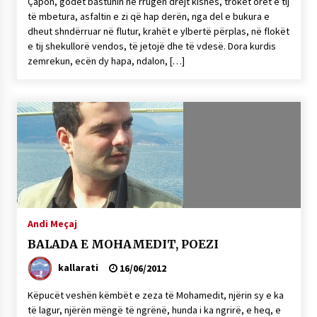
Çapon, godet bastunin në rrugën drejt kishës, troket orët e tij
të mbetura, asfaltin e zi që hap derën, nga del e bukura e
dheut shndërruar në flutur, krahët e ylbertë përplas, në flokët
e tij shekullorë vendos, të jetojë dhe të vdesë. Dora kurdis
zemrekun, ecën dy hapa, ndalon, […]
Andi Meçaj
BALADA E MOHAMEDIT, POEZI
kallarati
16/06/2012
Këpucët veshën këmbët e zeza të Mohamedit, njërin sy e ka
të lagur, njërën mëngë të ngrënë, hunda i ka ngrirë, e heq, e