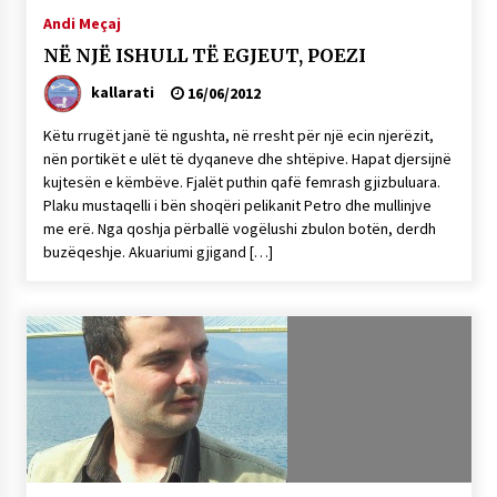
KALLARATI NË AKSIONET KOMBËTARE PËR
Andi Meçaj
RINDËRTIMIN E VENDIT – NGA ÇIZE XHAFERAJ
NË NJË ISHULL TË EGJEUT, POEZI
22/09/2025
kallarati
16/06/2012
– ËNGJËLL HASIMAJ – “KUJTIMET E MIA PËR
KALLARATIN SI MËSUES I MATEMATIKËS, POR
Këtu rrugët janë të ngushta, në rresht për një ecin njerëzit,
EDHE SI NJË BANOR I PËRKOHSHËM I TIJ”
nën portikët e ulët të dyqaneve dhe shtëpive. Hapat djersijnë
12/09/2025
kujtesën e këmbëve. Fjalët puthin qafë femrash gjizbuluara.
Plaku mustaqelli i bën shoqëri pelikanit Petro dhe mullinjve
Gazeta Kallarati nr. 114
me erë. Nga qoshja përballë vogëlushi zbulon botën, derdh
06/02/2025
buzëqeshje. Akuariumi gjigand […]