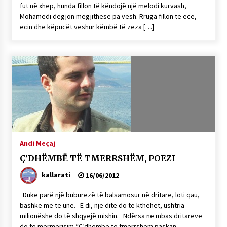
fut në xhep, hunda fillon të këndojë një melodi kurvash,
Mohamedi dëgjon megjithëse pa vesh. Rruga fillon të ecë,
ecin dhe këpucët veshur këmbë të zeza […]
Andi Meçaj
Ç’DHËMBË TË TMERRSHËM, POEZI
kallarati
16/06/2012
Duke parë një buburezë të balsamosur në dritare, loti qau,
bashkë me të unë. E di, një ditë do të kthehet, ushtria
milionëshe do të shqyejë mishin. Ndërsa ne mbas dritareve
do të mërmërisim “Ç’dhëmbë të tmerrshëm paskan