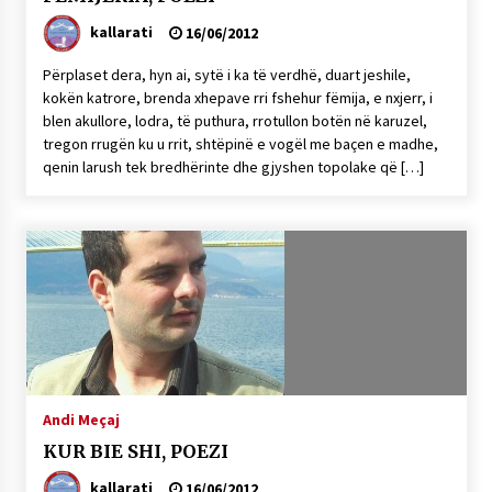
kallarati
16/06/2012
Përplaset dera, hyn ai, sytë i ka të verdhë, duart jeshile,
kokën katrore, brenda xhepave rri fshehur fëmija, e nxjerr, i
blen akullore, lodra, të puthura, rrotullon botën në karuzel,
tregon rrugën ku u rrit, shtëpinë e vogël me baçen e madhe,
qenin larush tek bredhërinte dhe gjyshen topolake që […]
Andi Meçaj
KUR BIE SHI, POEZI
kallarati
16/06/2012