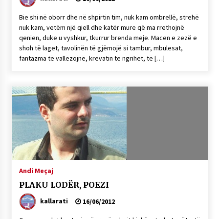
Bie shi në oborr dhe në shpirtin tim, nuk kam ombrellë, strehë
nuk kam, vetëm një qiell dhe katër mure që ma rrethojnë
qenien, duke u vyshkur, tkurrur brenda meje. Macen e zezë e
shoh të laget, tavolinën të gjëmojë si tambur, mbulesat,
fantazma të vallëzojnë, krevatin të ngrihet, të […]
Andi Meçaj
PLAKU LODËR, POEZI
kallarati
16/06/2012