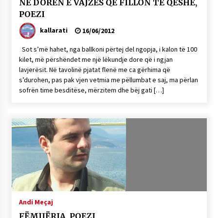
NË DORËN E VAJZËS QË FILLON TË QESHË,
POEZI
kallarati
16/06/2012
Sot s’më hahet, nga ballkoni përtej del ngopja, i kalon të 100
kilet, më përshëndet me një lëkundje dore që i ngjan
lavjerësit. Në tavolinë pjatat flenë me ca gërhima që
s’durohen, pas pak vjen vetmia me pëllumbat e saj, ma përlan
sofrën time besditëse, mërzitem dhe bëj gati […]
Andi Meçaj
FËMIJËRIA, POEZI