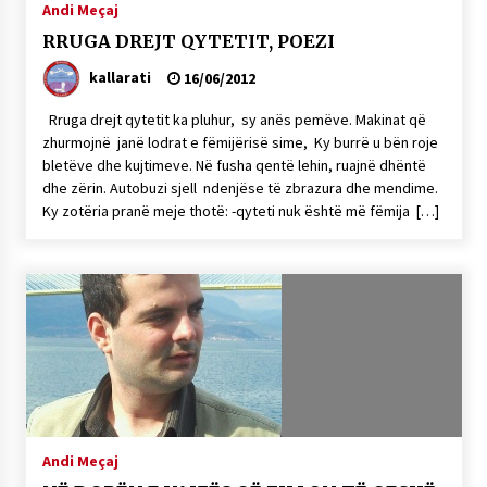
Andi Meçaj
RRUGA DREJT QYTETIT, POEZI
kallarati
16/06/2012
Rruga drejt qytetit ka pluhur, sy anës pemëve. Makinat që
zhurmojnë janë lodrat e fëmijërisë sime, Ky burrë u bën roje
bletëve dhe kujtimeve. Në fusha qentë lehin, ruajnë dhëntë
dhe zërin. Autobuzi sjell ndenjëse të zbrazura dhe mendime.
Ky zotëria pranë meje thotë: -qyteti nuk është më fëmija […]
Andi Meçaj