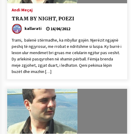
NË KALLARAT, NË “FSHATIN E DJEGUR” U
Andi Meçaj
ZHVILLUA EDICIONI I TRETË I PIKNIKU
PRANVEROR
TRAM BY NIGHT, POEZI
26/05/2026
kallarati
16/06/2012
Gazeta Kallarati nr. 117
Trami, balenë stërmadhe, ka mbyllur gojën. Njerëzit ngjajnë
03/05/2026
peshq të ngjyrosur, me rrobat e ndritshme si luspa. Ky burrë i
lexon ulur mendimet bri gruas me celularin ngjitur pas veshit.
Gazeta Kallarati nr. 116
Dy arlekinë pasqyrohen në xhamin përball. Fëmija brenda
28/01/2026
meje zgjohet, zgjat duart, i ledhaton. Qeni pekinua lëpin
buzët dhe imazhin […]
Mbi kockat e martirëve ngrihet Atdheu
17/10/2025
Gazeta Kallarati nr. 115
14/10/2025
Faksimilet e një 83 vjetori lufte: Çfarë shkruan
Vexhi Buharaja për Heroin e Popullit, Mumin
Selami.
04/10/2025