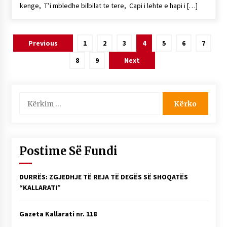
kenge, T’i mbledhe bilbilat te tere, Capi i lehte e hapi i […]
Lëvizje
Previous
1
2
3
4
5
6
7
te
8
9
Next
postimet
Kërko
për:
Postime Së Fundi
DURRËS: ZGJEDHJE TË REJA TË DEGËS SË SHOQATËS
“KALLARATI”
Gazeta Kallarati nr. 118