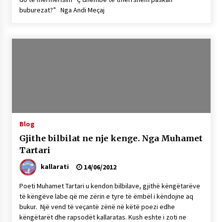
buburezat?” Nga Andi Meçaj
Blog
Gjithe bilbilat ne nje kenge. Nga Muhamet
Tartari
kallarati
14/06/2012
Poeti Muhamet Tartari u kendon bilbilave, gjithë këngëtarëve
të këngëve labe që me zërin e tyre të ëmbël i këndojne aq
bukur. Një vend të veçantë zënë në këtë poezi edhe
këngëtarët dhe rapsodët kallaratas. Kush eshte i zoti ne