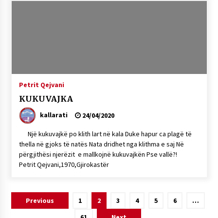
Petrit Qejvani
KUKUVAJKA
kallarati
24/04/2020
Një kukuvajkë po klith lart në kala Duke hapur ca plagë të
thella në gjoks të natës Nata dridhet nga klithma e saj Në
përgjithësi njerëzit e mallkojnë kukuvajkën Pse vallë?!
Petrit Qejvani,1970,Gjirokastër
Lëvizje
Previous
1
2
3
4
5
6
…
te
61
Next