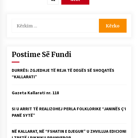
postimet
Kërko
për:
Postime Së Fundi
DURRËS: ZGJEDHJE TË REJA TË DEGËS SË SHOQATËS
“KALLARATI”
Gazeta Kallarati nr. 118
SI U ARRIT TË REALIZOHEJ PERLA FOLKLORIKE “JANINËS Ç’I
PANË SYTË”
NË KALLARAT, NË “FSHATIN E DJEGUR” U ZHVILLUA EDICIONI
I TRETË I PIKNIKU PRANVEROR