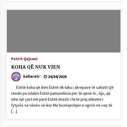
Petrit Qejvani
KOHA QË NUK VJEN
kallarati
24/04/2020
Është koha që ikën Është tik-taku i akrepave të sahatit Që
rendin pa ndalim Është pamundësia për të qenë Ai , Ajo, që
ishe një çast më parë Është imazhi i hirtë prej shkume I
fytyrës së nënës së ikur Me buzëqeshjen e ngrirë në cep të
[…]