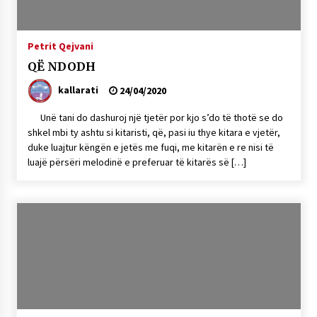
NË KALLARAT, NË “FSHATIN E DJEGUR” U
ZHVILLUA EDICIONI I TRETË I PIKNIKU
PRANVEROR
Petrit Qejvani
26/05/2026
QË NDODH
Gazeta Kallarati nr. 117
kallarati
24/04/2020
03/05/2026
Unë tani do dashuroj një tjetër por kjo s’do të thotë se do
Gazeta Kallarati nr. 116
shkel mbi ty ashtu si kitaristi, që, pasi iu thye kitara e vjetër,
28/01/2026
duke luajtur këngën e jetës me fuqi, me kitarën e re nisi të
luajë përsëri melodinë e preferuar të kitarës së […]
Mbi kockat e martirëve ngrihet Atdheu
17/10/2025
Gazeta Kallarati nr. 115
14/10/2025
Faksimilet e një 83 vjetori lufte: Çfarë shkruan
Vexhi Buharaja për Heroin e Popullit, Mumin
Selami.
04/10/2025