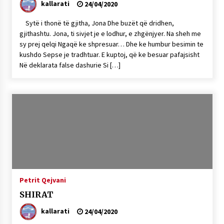
kallarati
24/04/2020
Sytë i thonë të gjitha, Jona Dhe buzët që dridhen,
gjithashtu. Jona, ti sivjet je e lodhur, e zhgënjyer. Na sheh me
sy prej qelqi Ngaqë ke shpresuar… Dhe ke humbur besimin te
kushdo Sepse je tradhtuar. E kuptoj, që ke besuar pafajsisht
Në deklarata false dashurie Si […]
Petrit Qejvani
SHIRAT
kallarati
24/04/2020