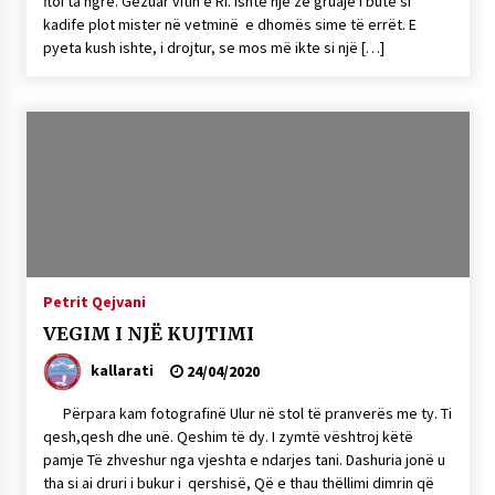
ftoi ta ngre. Gëzuar vitin e Ri. Ishte një zë gruaje i butë si
kadife plot mister në vetminë e dhomës sime të errët. E
pyeta kush ishte, i drojtur, se mos më ikte si një […]
Petrit Qejvani
VEGIM I NJË KUJTIMI
kallarati
24/04/2020
Përpara kam fotografinë Ulur në stol të pranverës me ty. Ti
qesh,qesh dhe unë. Qeshim të dy. I zymtë vështroj këtë
pamje Të zhveshur nga vjeshta e ndarjes tani. Dashuria jonë u
tha si ai druri i bukur i qershisë, Që e thau thëllimi dimrin që