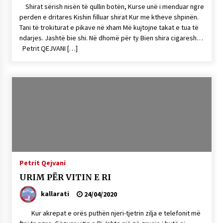
Shirat sërish nisën të qullin botën, Kurse unë i menduar ngre
perden e dritares Kishin filluar shirat Kur me ktheve shpinën.
Tani të trokiturat e pikave në xham Më kujtojne takat e tua të
ndarjes. Jashtë bie shi. Në dhomë për ty Bien shira cigaresh…
Petrit QEJVANI […]
Petrit Qejvani
URIM PËR VITIN E RI
kallarati
24/04/2020
Kur akrepat e orës puthën njeri-tjetrin zilja e telefonit më