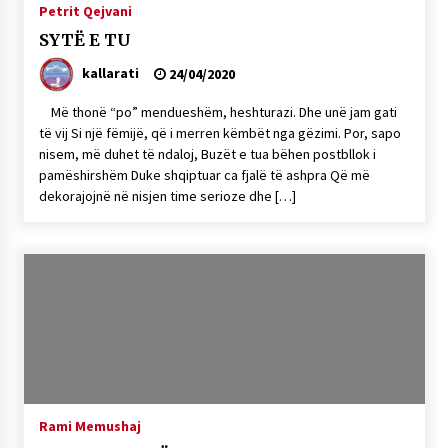
Petrit Qejvani
KALLARATI NË AKSIONET KOMBËTARE PËR
RINDËRTIMIN E VENDIT – NGA ÇIZE XHAFERAJ
SYTË E TU
22/09/2025
kallarati
24/04/2020
– ËNGJËLL HASIMAJ – “KUJTIMET E MIA PËR
KALLARATIN SI MËSUES I MATEMATIKËS, POR
Më thonë “po” mendueshëm, heshturazi. Dhe unë jam gati
EDHE SI NJË BANOR I PËRKOHSHËM I TIJ”
të vij Si një fëmijë, që i merren këmbët nga gëzimi. Por, sapo
12/09/2025
nisem, më duhet të ndaloj, Buzët e tua bëhen postbllok i
pamëshirshëm Duke shqiptuar ca fjalë të ashpra Që më
Gazeta Kallarati nr. 114
dekorajojnë në nisjen time serioze dhe […]
06/02/2025
Rami Memushaj