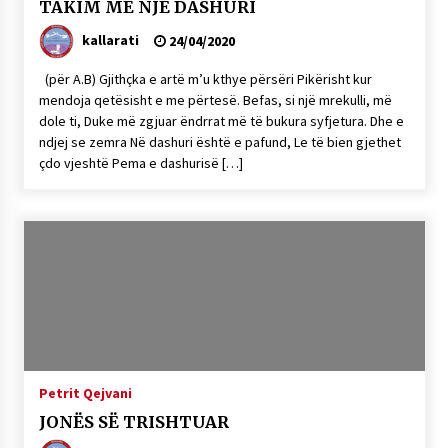
TAKIM ME NJË DASHURI
kallarati
24/04/2020
(për A.B) Gjithçka e artë m’u kthye përsëri Pikërisht kur
mendoja qetësisht e me përtesë. Befas, si një mrekulli, më
dole ti, Duke më zgjuar ëndrrat më të bukura syfjetura. Dhe e
ndjej se zemra Në dashuri është e pafund, Le të bien gjethet
çdo vjeshtë Pema e dashurisë […]
Petrit Qejvani
JONËS SË TRISHTUAR