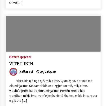
shkoi […]
Petrit Qejvani
VITET IKIN
kallarati
24/04/2020
Vitet ikin një nga një, mikja ime. Gjumi vjen, por nuk më
zë, mikja ime. Se kam frikë se s’zgjohem më, mikja ime.
Vjesht’e jetës ka trokitur, mikja ime. Portën zemra hap
tronditur, mikja ime. Pem’e jetës nis të thahet, mikja ime. Fruta
e gjethe […]